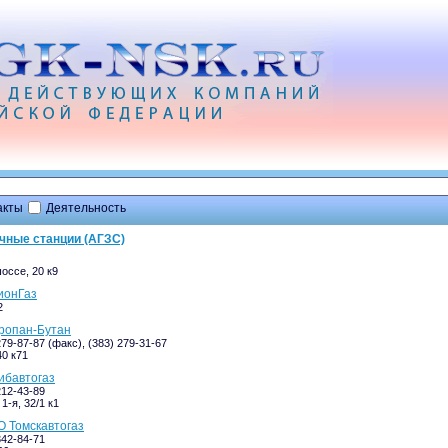
акты
Деятельность
чные станции (АГЗС)
оссе, 20 к9
ионГаз
2
ропан-Бутан
279-87-87 (факс), (383) 279-31-67
40 к71
ибавтогаз
212-43-89
1-я, 32/1 к1
 Томскавтогаз
342-84-71