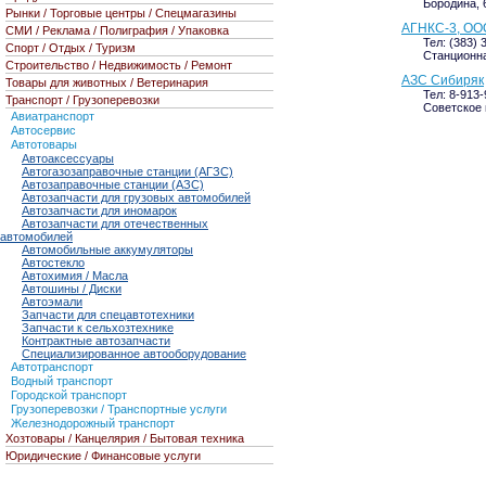
Бородина, 
Рынки / Торговые центры / Спецмагазины
АГНКС-3, ООО
СМИ / Реклама / Полиграфия / Упаковка
Тел: (383) 
Спорт / Отдых / Туризм
Станционна
Строительство / Недвижимость / Ремонт
АЗС Сибиряк
Товары для животных / Ветеринария
Тел: 8-913
Транспорт / Грузоперевозки
Советское 
Авиатранспорт
Автосервис
Автотовары
Автоаксессуары
Автогазозаправочные станции (АГЗС)
Автозаправочные станции (АЗС)
Автозапчасти для грузовых автомобилей
Автозапчасти для иномарок
Автозапчасти для отечественных
автомобилей
Автомобильные аккумуляторы
Автостекло
Автохимия / Масла
Автошины / Диски
Автоэмали
Запчасти для спецавтотехники
Запчасти к сельхозтехнике
Контрактные автозапчасти
Специализированное автооборудование
Автотранспорт
Водный транспорт
Городской транспорт
Грузоперевозки / Транспортные услуги
Железнодорожный транспорт
Хозтовары / Канцелярия / Бытовая техника
Юридические / Финансовые услуги