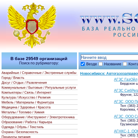
В базе
29549
организаций
Поиск по рубрикатору:
Везде
Название
Конт
Аварийные / Справочные / Экстренные службы
Новосибирск: Автогазозаправо
Город / Власть
АГЗС ГазОйл
Досуг / Отдых / Развлечения
Бердское ш
Коммунальные / Бытовые / Ритуальные услуги
АГЗС СибРег
Компьютеры / Связь / Интернет
Фрунзе, 12
Культура / Искусство / Религия
АГЗС, ООО П
Мебель / Материалы / Фурнитура
Тел: (383) 
Медицина / Здоровье / Красота
Королева, 
Металлы / Топливо / Химия
АГЗС, ООО С
Оборудование / Инструмент / Электротехника
Тел: (383) 
Образование / Работа / Карьера
Грузинская 
Одежда / Обувь / Текстиль
АГНКС-1, ООО
Охрана / Безопасность
Тел: (383) 
Продукты питания