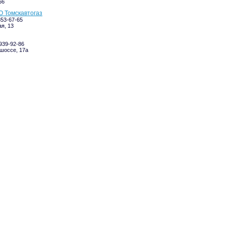
66
 Томскавтогаз
353-67-65
я, 13
-939-92-86
шоссе, 17а