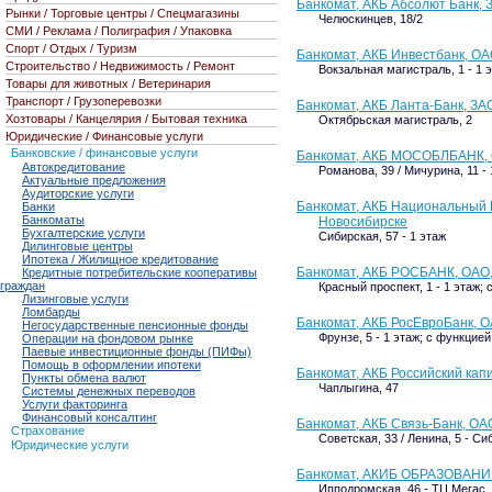
Банкомат, АКБ Абсолют Банк, З
Рынки / Торговые центры / Спецмагазины
Челюскинцев, 18/2
СМИ / Реклама / Полиграфия / Упаковка
Спорт / Отдых / Туризм
Банкомат, АКБ Инвестбанк, О
Строительство / Недвижимость / Ремонт
Вокзальная магистраль, 1 - 1
Товары для животных / Ветеринария
Транспорт / Грузоперевозки
Банкомат, АКБ Ланта-Банк, ЗА
Хозтовары / Канцелярия / Бытовая техника
Октябрьская магистраль, 2
Юридические / Финансовые услуги
Банковские / финансовые услуги
Банкомат, АКБ МОСОБЛБАНК,
Автокредитование
Романова, 39 / Мичурина, 11 - 
Актуальные предложения
Аудиторские услуги
Банкомат, АКБ Национальный Р
Банки
Банкоматы
Новосибирске
Бухгалтерские услуги
Сибирская, 57 - 1 этаж
Дилинговые центры
Ипотека / Жилищное кредитование
Банкомат, АКБ РОСБАНК, ОАО
Кредитные потребительские кооперативы
граждан
Красный проспект, 1 - 1 этаж
Лизинговые услуги
Ломбарды
Банкомат, АКБ РосЕвроБанк, 
Негосударственные пенсионные фонды
Фрунзе, 5 - 1 этаж; с функци
Операции на фондовом рынке
Паевые инвестиционные фонды (ПИФы)
Помощь в оформлении ипотеки
Банкомат, АКБ Российский кап
Пункты обмена валют
Чаплыгина, 47
Системы денежных переводов
Услуги факторинга
Финансовый консалтинг
Банкомат, АКБ Связь-Банк, О
Страхование
Советская, 33 / Ленина, 5 - С
Юридические услуги
Банкомат, АКИБ ОБРАЗОВАНИЕ,
Ипподромская, 46 - ТЦ Мегас