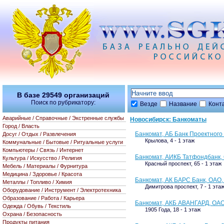
В базе
29549
организаций
Поиск по рубрикатору:
Везде
Название
Конт
Аварийные / Справочные / Экстренные службы
Новосибирск: Банкоматы
Город / Власть
Банкомат, АБ Банк Проектног
Досуг / Отдых / Развлечения
Крылова, 4 - 1 этаж
Коммунальные / Бытовые / Ритуальные услуги
Компьютеры / Связь / Интернет
Банкомат, АИКБ Татфондбанк,
Культура / Искусство / Религия
Красный проспект, 65 - 1 этаж
Мебель / Материалы / Фурнитура
Медицина / Здоровье / Красота
Банкомат, АК БАРС Банк, ОАО
Металлы / Топливо / Химия
Димитрова проспект, 7 - 1 эта
Оборудование / Инструмент / Электротехника
Образование / Работа / Карьера
Банкомат, АКБ АВАНГАРД, ОАО
Одежда / Обувь / Текстиль
1905 Года, 18 - 1 этаж
Охрана / Безопасность
Продукты питания