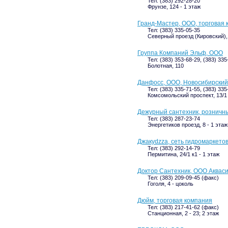
Тел: (383) 292-28-20
Фрунзе, 124 - 1 этаж
Гранд-Мастер, ООО, торговая
Тел: (383) 335-05-35
Северный проезд (Кировский), 
Группа Компаний Эльф, ООО
Тел: (383) 353-68-29, (383) 33
Болотная, 110
Данфосс, ООО, Новосибирски
Тел: (383) 335-71-55, (383) 33
Комсомольский проспект, 13/1 -
Дежурный сантехник, розничн
Тел: (383) 287-23-74
Энергетиков проезд, 8 - 1 этаж
Джакуdzza, сеть гидромаркето
Тел: (383) 292-14-79
Пермитина, 24/1 к1 - 1 этаж
Доктор Сантехник, ООО Аквас
Тел: (383) 209-09-45 (факс)
Гоголя, 4 - цоколь
Дюйм, торговая компания
Тел: (383) 217-41-62 (факс)
Станционная, 2 - 23; 2 этаж