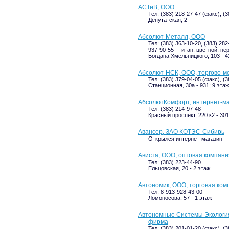
АСТиВ, ООО
Тел: (383) 218-27-47 (факс), (
Депутатская, 2
Абсолют-Металл, ООО
Тел: (383) 363-10-20, (383) 282
937-90-55 - титан, цветной, 
Богдана Хмельницкого, 103 - 4
Абсолют-НСК, ООО, торгово-м
Тел: (383) 379-04-05 (факс), (
Станционная, 30а - 931; 9 этаж
АбсолютКомфорт, интернет-м
Тел: (383) 214-97-48
Красный проспект, 220 к2 - 301
Авансер, ЗАО КОТЭС-Сибирь
Открылся интернет-магазин
Ависта, ООО, оптовая компани
Тел: (383) 223-44-90
Ельцовская, 20 - 2 этаж
Автономик, ООО, торговая ком
Тел: 8-913-928-43-00
Ломоносова, 57 - 1 этаж
Автономные Системы Экология
фирма
Тел: (383) 201-01-20 (факс), (3