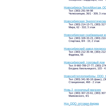
Новосибирск-ТеплоМонтаж, О
Тел: (383) 291-94-98
Челюскинцев, 36/1 - 309; 3 эта
Новосибирская Энергетическа
Тел: (383) 214-13-71, (383) 317
Мира, 62 - 310; 3 этаж
Новосибирская снабжающая к
Тел: (383) 328-33-23, (383) 210
Спартака, 8/4 - 15; 2 этаж
Новосибирский завод предизо
Тел: (383) 212-35-48, (383) 21
Фадеева, 66
Новосибирский, торговый дом
Тел: 8-960-789-27-77, (383) 27
Богдана Хмельницкого, 103 - 4
Новосибтеплоприборы, ООО, 
Тел: (383) 341-90-18 (факс), (
Станционная, 46б - 2 этаж
Новь-2, розничный магазин
Тел: (383) 307-23-61, (383) 30
Маяковского, 4/1
Нск, ООО, оптовая фирма