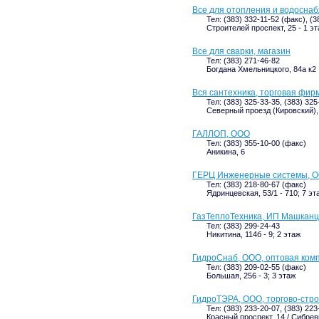
Все для отопления и водосна
Тел: (383) 332-11-52 (факс), (3
Строителей проспект, 25 - 1 э
Все для сварки, магазин
Тел: (383) 271-46-82
Богдана Хмельницкого, 84а к2
Вся сантехника, торговая фир
Тел: (383) 325-33-35, (383) 325
Северный проезд (Кировский), 
ГАЛЛОП, ООО
Тел: (383) 355-10-00 (факс)
Аникина, 6
ГЕРЦ Инженерные системы, 
Тел: (383) 218-80-67 (факс)
Ядринцевская, 53/1 - 710; 7 эт
ГазТеплоТехника, ИП Машканц
Тел: (383) 299-24-43
Никитина, 114б - 9; 2 этаж
ГидроСнаб, ООО, оптовая ком
Тел: (383) 209-02-55 (факс)
Большая, 256 - 3; 3 этаж
ГидроТЭРА, ООО, торгово-стр
Тел: (383) 233-20-07, (383) 223
Красный проспект, 14 / Сибрев