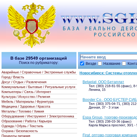
В базе
29549
организаций
Поиск по рубрикатору:
Везде
Название
Конт
Аварийные / Справочные / Экстренные службы
Новосибирск: Системы отопле
Город / Власть
Betaplat, ООО Бетаплат
Досуг / Отдых / Развлечения
Тел: (383) 218-81-55 (факс), 8
Коммунальные / Бытовые / Ритуальные услуги
Ленина, 15
Компьютеры / Связь / Интернет
Культура / Искусство / Религия
Booster Co., ООО БУСТЕР СИБ
Мебель / Материалы / Фурнитура
Тел: (383) 375-04-71, (383) 21
Медицина / Здоровье / Красота
Дачная, 37 - 3 этаж
Металлы / Топливо / Химия
Оборудование / Инструмент / Электротехника
Espa Group, торгово-производ
Образование / Работа / Карьера
Тел: (383) 238-03-36 (факс)
Карла Маркса проспект, 30/1 - 
Одежда / Обувь / Текстиль
Охрана / Безопасность
Firat, оптово-торговая компани
Продукты питания