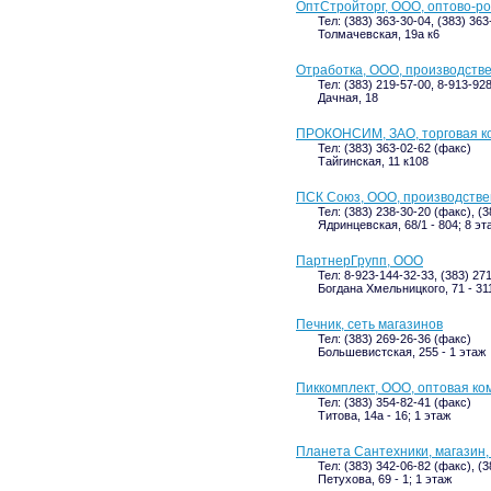
ОптСтройторг, ООО, оптово-р
Тел: (383) 363-30-04, (383) 36
Толмачевская, 19а к6
Отработка, ООО, производств
Тел: (383) 219-57-00, 8-913-92
Дачная, 18
ПРОКОНСИМ, ЗАО, торговая к
Тел: (383) 363-02-62 (факс)
Тайгинская, 11 к108
ПСК Союз, ООО, производстве
Тел: (383) 238-30-20 (факс), (
Ядринцевская, 68/1 - 804; 8 эт
ПартнерГрупп, ООО
Тел: 8-923-144-32-33, (383) 27
Богдана Хмельницкого, 71 - 311
Печник, сеть магазинов
Тел: (383) 269-26-36 (факс)
Большевистская, 255 - 1 этаж
Пиккомплект, ООО, оптовая ко
Тел: (383) 354-82-41 (факс)
Титова, 14а - 16; 1 этаж
Планета Сантехники, магазин
Тел: (383) 342-06-82 (факс), (
Петухова, 69 - 1; 1 этаж