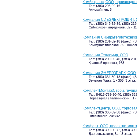
Комбитранс, ООО, производст
Тел: (383) 298-92-16
Аянский пер, 3
Компания СИБЭЛЕКТРОЩИТ,
Тел: (383) 342-62-39, (383) 212
Сибиряков-Гвардейцев, 62 - 11
Компания Сибирьтеплотехник
Тел: (383) 231-02-18 (факс), (
Коммунистическая, 35 - цокол
Компания Тепломир, ООО
Тел: (383) 209-05-40, (383) 201
Красный проспект, 163
Компания ЭНЕРГОПАРК, ООО, 
Тел: (383) 334-80-18 (факс), (
Зеленая Горка, 1 - 305; 3 этаж
КомплектМонтажСтрой, группа
Тел: 8-913-783-30-40, (383) 32
Переездная (Калининский), 1 - 
КомплектЦентр, ООО, торгова
Тел: (383) 363-09-58 (факс), (
Писемского, 24/3 к2
Комфорт, ООО, проектно-монт
Тел: (383) 399-00-72, (383) 39
Даргомыжского, 8а - 3 этаж