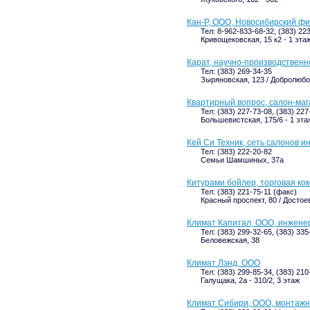
Кан-Р, ООО, Новосибирский ф
Тел: 8-962-833-68-32, (383) 22
Кривощековская, 15 к2 - 1 эта
Карат, научно-производствен
Тел: (383) 269-34-35
Зыряновская, 123 / Добролюбо
Квартирный вопрос, салон-маг
Тел: (383) 227-73-08, (383) 227
Большевистская, 175/6 - 1 эта
Кей Си Техник, сеть салонов 
Тел: (383) 222-20-82
Семьи Шамшиных, 37а
Китурами бойлер, торговая ко
Тел: (383) 221-75-11 (факс)
Красный проспект, 80 / Достоев
Климат Капитал, ООО, инжене
Тел: (383) 299-32-65, (383) 33
Беловежская, 38
Климат Лэнд, ООО
Тел: (383) 299-85-34, (383) 21
Галущака, 2а - 310/2, 3 этаж
Климат Сибири, ООО, монтажн