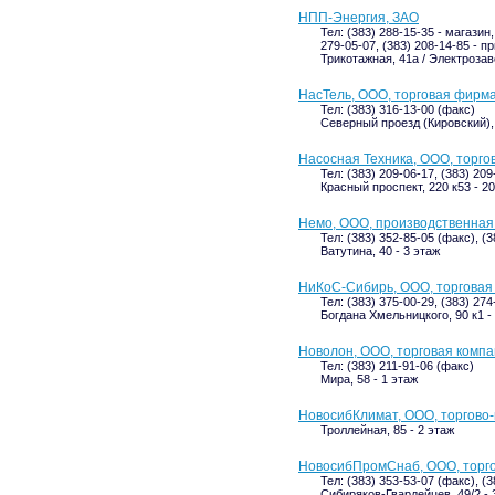
НПП-Энергия, ЗАО
Тел: (383) 288-15-35 - магазин
279-05-07, (383) 208-14-85 - 
Трикотажная, 41а / Электрозав
НасТель, ООО, торговая фирм
Тел: (383) 316-13-00 (факс)
Северный проезд (Кировский),
Насосная Техника, ООО, торго
Тел: (383) 209-06-17, (383) 20
Красный проспект, 220 к53 - 2
Немо, ООО, производственная
Тел: (383) 352-85-05 (факс), (3
Ватутина, 40 - 3 этаж
НиКоС-Сибирь, ООО, торговая
Тел: (383) 375-00-29, (383) 27
Богдана Хмельницкого, 90 к1 - 
Новолон, ООО, торговая комп
Тел: (383) 211-91-06 (факс)
Мира, 58 - 1 этаж
НовосибКлимат, ООО, торгово
Троллейная, 85 - 2 этаж
НовосибПромСнаб, ООО, торг
Тел: (383) 353-53-07 (факс), (3
Сибиряков-Гвардейцев, 49/2 - 