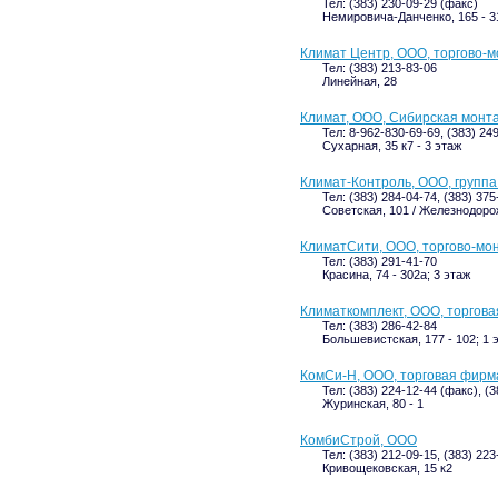
Тел: (383) 230-09-29 (факс)
Немировича-Данченко, 165 - 31
Климат Центр, ООО, торгово-
Тел: (383) 213-83-06
Линейная, 28
Климат, ООО, Сибирская монт
Тел: 8-962-830-69-69, (383) 24
Сухарная, 35 к7 - 3 этаж
Климат-Контроль, ООО, группа
Тел: (383) 284-04-74, (383) 375
Советская, 101 / Железнодорож
КлиматСити, ООО, торгово-мо
Тел: (383) 291-41-70
Красина, 74 - 302а; 3 этаж
Климаткомплект, ООО, торгов
Тел: (383) 286-42-84
Большевистская, 177 - 102; 1 
КомСи-Н, ООО, торговая фирм
Тел: (383) 224-12-44 (факс), (
Журинская, 80 - 1
КомбиСтрой, ООО
Тел: (383) 212-09-15, (383) 22
Кривощековская, 15 к2