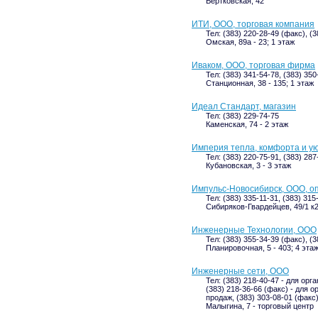
Вертковская, 42
ИТИ, ООО, торговая компания
Тел: (383) 220-28-49 (факс), (
Омская, 89а - 23; 1 этаж
Иваком, ООО, торговая фирма
Тел: (383) 341-54-78, (383) 350
Станционная, 38 - 135; 1 этаж
Идеал Стандарт, магазин
Тел: (383) 229-74-75
Каменская, 74 - 2 этаж
Империя тепла, комфорта и у
Тел: (383) 220-75-91, (383) 287
Кубановская, 3 - 3 этаж
Импульс-Новосибирск, ООО, о
Тел: (383) 335-11-31, (383) 315
Сибиряков-Гвардейцев, 49/1 к2
Инженерные Технологии, ООО
Тел: (383) 355-34-39 (факс), (
Планировочная, 5 - 403; 4 эта
Инженерные сети, ООО
Тел: (383) 218-40-47 - для орг
(383) 218-36-66 (факс) - для о
продаж, (383) 303-08-01 (факс
Малыгина, 7 - торговый центр