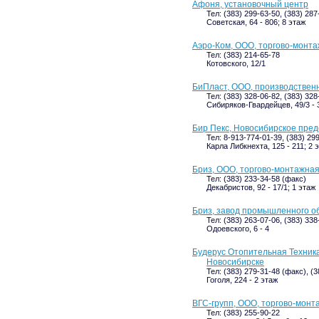
Афоня, установочный центр
Тел: (383) 299-63-50, (383) 287
Советская, 64 - 806; 8 этаж
Аэро-Ком, ООО, торгово-монт
Тел: (383) 214-65-78
Котовского, 12/1
БиПласт, ООО, производствен
Тел: (383) 328-06-82, (383) 328
Сибиряков-Гвардейцев, 49/3 - 
Бир Пекс, Новосибирское пред
Тел: 8-913-774-01-39, (383) 29
Карла Либкнехта, 125 - 211; 2 
Бриз, ООО, торгово-монтажна
Тел: (383) 233-34-58 (факс)
Декабристов, 92 - 17/1; 1 этаж
Бриз, завод промышленного 
Тел: (383) 263-07-06, (383) 33
Одоевского, 6 - 4
Будерус Отопительная Техника,
Новосибирске
Тел: (383) 279-31-48 (факс), (
Гоголя, 224 - 2 этаж
ВГС-групп, ООО, торгово-монт
Тел: (383) 255-90-22