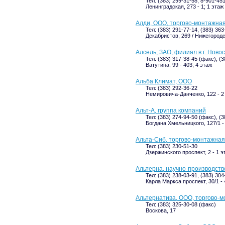
Тел: (383) 299-31-58, 8-901-45
Ленинградская, 273 - 1; 1 этаж
Алди, ООО, торгово-монтажна
Тел: (383) 291-77-14, (383) 363
Декабристов, 269 / Нижегородск
Алсель, ЗАО, филиал в г. Ново
Тел: (383) 317-38-45 (факс), (
Ватутина, 99 - 403; 4 этаж
Альба Климат, ООО
Тел: (383) 292-36-22
Немировича-Данченко, 122 - 2
Альт-А, группа компаний
Тел: (383) 274-94-50 (факс), (
Богдана Хмельницкого, 127/1 - 
Альта-Сиб, торгово-монтажна
Тел: (383) 230-51-30
Дзержинского проспект, 2 - 1 
Альтерна, научно-производст
Тел: (383) 238-03-91, (383) 304
Карла Маркса проспект, 30/1 -
Альтернатива, ООО, торгово-
Тел: (383) 325-30-08 (факс)
Воскова, 17