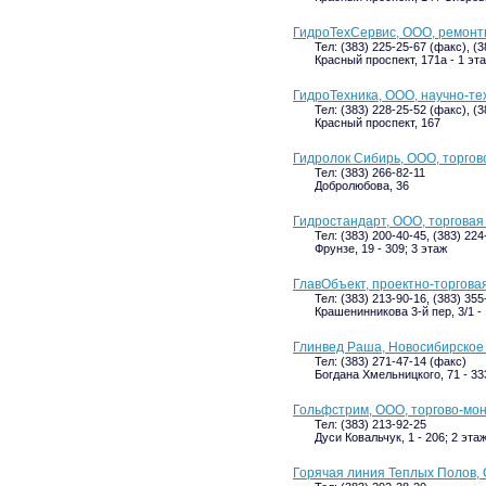
ГидроТехСервис, ООО, ремон
Тел: (383) 225-25-67 (факс), (3
Красный проспект, 171а - 1 эт
ГидроТехника, ООО, научно-те
Тел: (383) 228-25-52 (факс), (3
Красный проспект, 167
Гидролок Сибирь, ООО, торго
Тел: (383) 266-82-11
Добролюбова, 36
Гидростандарт, ООО, торговая
Тел: (383) 200-40-45, (383) 22
Фрунзе, 19 - 309; 3 этаж
ГлавОбъект, проектно-торговая
Тел: (383) 213-90-16, (383) 35
Крашенинникова 3-й пер, 3/1 - 
Глинвед Раша, Новосибирское
Тел: (383) 271-47-14 (факс)
Богдана Хмельницкого, 71 - 33
Гольфстрим, ООО, торгово-мо
Тел: (383) 213-92-25
Дуси Ковальчук, 1 - 206; 2 эта
Горячая линия Теплых Полов,