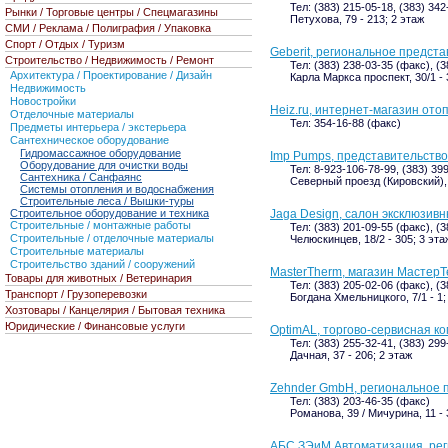
Тел: (383) 215-05-18, (383) 34
Рынки / Торговые центры / Спецмагазины
Петухова, 79 - 213; 2 этаж
СМИ / Реклама / Полиграфия / Упаковка
Спорт / Отдых / Туризм
Geberit, региональное предст
Строительство / Недвижимость / Ремонт
Тел: (383) 238-03-35 (факс), (
Архитектура / Проектирование / Дизайн
Карла Маркса проспект, 30/1 - 
Недвижимость
Новостройки
Heiz.ru, интернет-магазин от
Отделочные материалы
Тел: 354-16-88 (факс)
Предметы интерьера / экстерьера
Сантехническое оборудование
Гидромассажное оборудование
Imp Pumps, представительство 
Оборудование для очистки воды
Тел: 8-923-106-78-99, (383) 39
Сантехника / Санфаянс
Северный проезд (Кировский), 
Системы отопления и водоснабжения
Строительные леса / Вышки-туры
Строительное оборудование и техника
Jaga Design, салон эксклюзив
Строительные / монтажные работы
Тел: (383) 201-09-55 (факс), (
Строительные / отделочные материалы
Челюскинцев, 18/2 - 305; 3 эта
Строительные материалы
Строительство зданий / сооружений
MasterTherm, магазин Мастер
Товары для животных / Ветеринария
Тел: (383) 205-02-06 (факс), (
Транспорт / Грузоперевозки
Богдана Хмельницкого, 7/1 - 1;
Хозтовары / Канцелярия / Бытовая техника
Юридические / Финансовые услуги
OptimAL, торгово-сервисная к
Тел: (383) 255-32-41, (383) 299
Дачная, 37 - 206; 2 этаж
Zehnder GmbH, региональное 
Тел: (383) 203-46-35 (факс)
Романова, 39 / Мичурина, 11 - 
АБС ЗЭиМ Автоматизация, рег