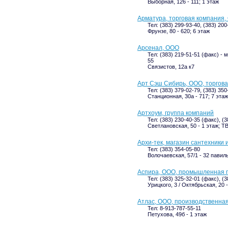
Выборная, 126 - 111; 1 этаж
Арматура, торговая компания,
Тел: (383) 299-93-40, (383) 200
Фрунзе, 80 - 620; 6 этаж
Арсенал, ООО
Тел: (383) 219-51-51 (факс) - 
55
Связистов, 12а к7
Арт Сэш Сибирь, ООО, торгов
Тел: (383) 379-02-79, (383) 35
Станционная, 30а - 717; 7 этаж
Артхоум, группа компаний
Тел: (383) 230-40-35 (факс), (3
Светлановская, 50 - 1 этаж; 
Архи-тек, магазин сантехники 
Тел: (383) 354-05-80
Волочаевская, 57/1 - 32 павил
Аспира, ООО, промышленная 
Тел: (383) 325-32-01 (факс), (3
Урицкого, 3 / Октябрьская, 20 
Атлас, ООО, производственна
Тел: 8-913-787-55-11
Петухова, 49б - 1 этаж