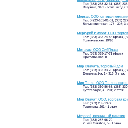
Машимпэкс, ООО, производств
Тел: (383) 233-32-31, (383) 23
Ватутина, 31/1 - офис; вход с 
Меркул, ООО, оптовая компан
Тел: 8-923-101-01-31, (383) 22
Большевистская, 177 - 326; 3 
Меркурий Импорт, ООО, торго
Тел: (383) 363-24-48 (факс), (3
Толмачевская, 19/10
Метакам, ООО СибПласт
Тел: (383) 325-17-71 (факс)
Приграничная, 8
Мир Климата, торговый дом
Тел: (383) 363-33-70 (факс), (
Ельцовка 1-я, 1 - 316; 3 этаж
Мир Тепла, ООО Теплоэлектро
Тел: (383) 330-86-68, (383) 330
Кутателадзе, 4 - 201; 2 этаж
Мой Климат, ООО, торговая ко
Тел: (383) 255-13-30
Тургенева, 261 - 1 этаж
Муравей, розничный магазин
Тел: (383) 287-96-70
25 лет Октября, 5 - 1 этаж