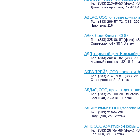
Тел: (383) 213-46-53 (факс), (
Димитрова проспект, 7 - 423; 4
АВЕРС, ООО, оптовая компан
Тел: (383) 299-57-72, (383) 299
Никитина, 116
АВиК-СоюзКлимат, ООО
Тел: (383) 325-06-87 (факс), (
Советская, 64 - 307; 3 этаж
АДЛ, торговый дом, Новосибир
Тел: (383) 209-01-82, (383) 23
Красный проспект, 82 - 8; 1 эт
АКВА-ТРЕЙД, ООО, торговая 
Тел: (383) 214-19-87, (383) 219
Станционная, 2 - 2 этаж
АЛДиС, ООО, производственн
Тел: (383) 251-00-20 - многока
Большая, 256а к1 - 1 этаж
АЛЬФА климат, ООО, торгово-
Тел: (383) 210-54-28
Галущака, 2а - 2 этаж
АПК, ООО Арматурно-Промыш
Тел: (383) 267-54-69 (факс), (
Есенина, 3/1 - 3 этаж