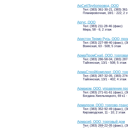
АрСибТрубопровод, ООО
Тел: (383) 361-30-21, (383) 361
Планировочная, 18/1 - 222; 2 
Аргус, ООО
Тел: (383) 211-28-46 (факс)
Мира, 58 - 6; 2 этаж
Аристон Термо Русь, ООО, пр
Тел: (383) 227-88-40 (факс), (
Воинская, 63 - 508; 5 этаж
АрмаПромСнаб, ООО, торгова
Тел: (383) 286-58-04, (383) 287
Тайгинская, 13/1 - 508; 5 этаж
АрмаСтройКомплект, ООО, тор
Тел: (383) 287-32-05, (383) 274
Тайгинская, 13/1 - 402; 4 этаж
Армаком, ООО, управление п
Тел: (383) 271-61-61 (факс), (
Богдана Хмельницкого, 69 к1 -
Армапром, ООО, торгово-тран
Тел: (383) 352-92-49 (факс), (
Кирзаводская, 11 - 10; 2 этаж
Армасиб, ООО, торговый дом
Тел: (383) 269-22-05 (факс), (