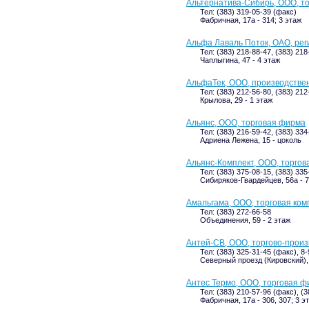
Альтернатива-Сибирь, ООО, т
Тел: (383) 319-05-39 (факс)
Фабричная, 17а - 314; 3 этаж
Альфа Лаваль Поток, ОАО, ре
Тел: (383) 218-88-47, (383) 21
Чаплыгина, 47 - 4 этаж
АльфаТек, ООО, производстве
Тел: (383) 212-56-80, (383) 212
Крылова, 29 - 1 этаж
Альянс, ООО, торговая фирма
Тел: (383) 216-59-42, (383) 334
Адриена Лежена, 15 - цоколь
Альянс-Комплект, ООО, торгов
Тел: (383) 375-08-15, (383) 335
Сибиряков-Гвардейцев, 56а - 7
Амальгама, ООО, торговая ко
Тел: (383) 272-66-58
Объединения, 59 - 2 этаж
Антей-СВ, ООО, торгово-прои
Тел: (383) 325-31-45 (факс), 8
Северный проезд (Кировский), 3
Антес Термо, ООО, торговая 
Тел: (383) 210-57-96 (факс), (
Фабричная, 17а - 306, 307; 3 э