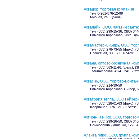
Аквадор, торговая компания
Тел: 8-961-876-12-99
Мирная, 2а - цоколь
Аквалайн, ООО, магазин санте
Тел: (383) 299-15-36, (383) 344
Римского-Корсакова, 28/2 - цо
Аквамастер-Сибирь, ООО, тор
Тел: (383) 278-73-55 (факс), (
Планетная, 30 - 603; 6 этаж
Аквана, оптово-розничная ком
Тел: (383) 363-11-91 (факс), (3
Толмачевская, 43/4 - 241; 2 эт
Аквасиб, ООО, торгово-монта
Тел: (383) 214-39-59
Римского-Корсакова 1-й пер, 5
Акватория Тепла, ООО Гейзер
Тел: (383) 328-01-63 (факс), (
Фабричная, 17а - 215; 2 этаж
Актион-Газ-Нск, ООО, торгово
Тел: (383) 299-26-50, (383) 34
Немировича-Данченко, 122 - 4;
Аланта плюс, ООО, группа ком