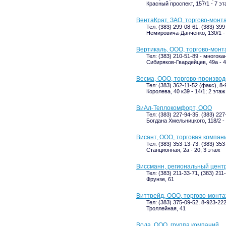
Красный проспект, 157/1 - 7 эт
ВентаКрат, ЗАО, торгово-монт
Тел: (383) 299-08-61, (383) 39
Немировича-Данченко, 130/1 - 
Вертикаль, ООО, торгово-мон
Тел: (383) 210-51-89 - многока
Сибиряков-Гвардейцев, 49а - 4
Весма, ООО, торгово-производ
Тел: (383) 362-11-52 (факс), 8
Королева, 40 к39 - 14/1; 2 этаж
ВиАл-Теплокомфорт, ООО
Тел: (383) 227-94-35, (383) 227
Богдана Хмельницкого, 118/2 -
Висант, ООО, торговая компан
Тел: (383) 353-13-73, (383) 35
Станционная, 2а - 20; 3 этаж
Виссманн, региональный цент
Тел: (383) 211-33-71, (383) 211
Фрунзе, 61
Виттрейд, ООО, торгово-монт
Тел: (383) 375-09-52, 8-923-22
Троллейная, 41
Вода, ООО, группа компаний