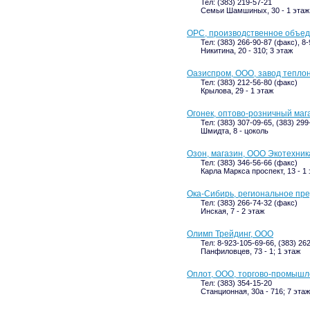
Тел: (383) 219-57-21
Семьи Шамшиных, 30 - 1 этаж
ОРС, производственное объе
Тел: (383) 266-90-87 (факс), 8
Никитина, 20 - 310; 3 этаж
Оазиспром, ООО, завод тепло
Тел: (383) 212-56-80 (факс)
Крылова, 29 - 1 этаж
Огонек, оптово-розничный маг
Тел: (383) 307-09-65, (383) 299
Шмидта, 8 - цоколь
Озон, магазин, ООО Экотехник
Тел: (383) 346-56-66 (факс)
Карла Маркса проспект, 13 - 1
Ока-Сибирь, региональное пр
Тел: (383) 266-74-32 (факс)
Инская, 7 - 2 этаж
Олимп Трейдинг, ООО
Тел: 8-923-105-69-66, (383) 26
Панфиловцев, 73 - 1; 1 этаж
Оплот, ООО, торгово-промыш
Тел: (383) 354-15-20
Станционная, 30а - 716; 7 этаж