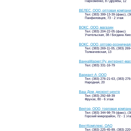
Пархоменко, 8 / Дружбы, 12
ВЕЛЕС, ООО, оптовая компан
Тел: (383) 399-13-39 (факс), (
Панфиловцев, 73 - 2 этаж
ВОКС, ООО, магазин
Тел: (383) 204-22-05 (факс)
Учительская, 38 / Богдана Хме
ВОКС, ООО, оптово-розничная
Тел: (383) 269-11-05, (383) 269
Толмачевская, 13
ВаннаМаркет.Ру, интернет-маг
Тел: (383) 331-16-79
Вариант-А, ООО
Тел: (383) 276-21-63, (383) 276
Народная, 20
Ваш Дом, дисконт-центр
Тел: (383) 292-68-39
Фрунзе, 80 - 6 этаж
Вектор, ООО, торговая компан
Тел: (383) 344-98-79 (факс), (
Горский микрорайон, 72 - 1 эт
ВентКомплекс, ОАО
Тел: (383) 225-45-89, (383) 220