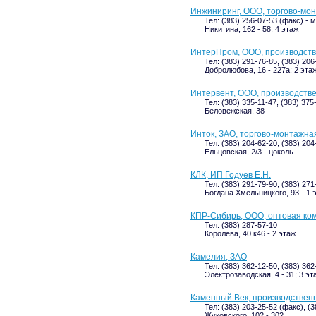
Инжиниринг, ООО, торгово-мо
Тел: (383) 256-07-53 (факс) -
Никитина, 162 - 58; 4 этаж
ИнтерПром, ООО, производст
Тел: (383) 291-76-85, (383) 20
Добролюбова, 16 - 227а; 2 эта
Интервент, ООО, производст
Тел: (383) 335-11-47, (383) 375
Беловежская, 38
Инток, ЗАО, торгово-монтажна
Тел: (383) 204-62-20, (383) 204
Ельцовская, 2/3 - цоколь
КЛК, ИП Годуев Е.Н.
Тел: (383) 291-79-90, (383) 27
Богдана Хмельницкого, 93 - 1 
КПР-Сибирь, ООО, оптовая ко
Тел: (383) 287-57-10
Королева, 40 к46 - 2 этаж
Камелия, ЗАО
Тел: (383) 362-12-50, (383) 362
Электрозаводская, 4 - 31; 3 эт
Каменный Век, производствен
Тел: (383) 203-25-52 (факс), (
Жуковского, 102 - 302