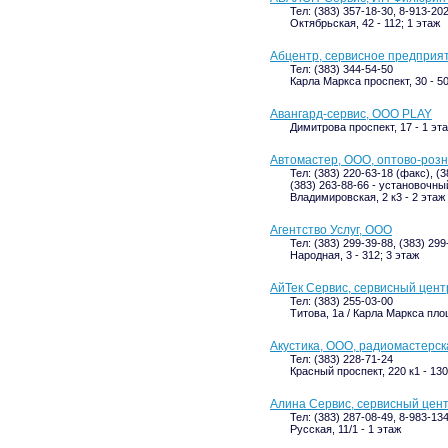
Тел: (383) 357-18-30, 8-913-20
Октябрьская, 42 - 112; 1 этаж
Абцентр, сервисное предприя
Тел: (383) 344-54-50
Карла Маркса проспект, 30 - 50
Авангард-сервис, ООО PLAY
Димитрова проспект, 17 - 1 эта
Автомастер, ООО, оптово-роз
Тел: (383) 220-63-18 (факс), (3
(383) 263-88-66 - установочны
Владимировская, 2 к3 - 2 этаж
Агентство Услуг, ООО
Тел: (383) 299-39-88, (383) 299
Народная, 3 - 312; 3 этаж
АйТек Сервис, сервисный цент
Тел: (383) 255-03-00
Титова, 1а / Карла Маркса площ
Акустика, ООО, радиомастерск
Тел: (383) 228-71-24
Красный проспект, 220 к1 - 130
Алина Сервис, сервисный цен
Тел: (383) 287-08-49, 8-983-13
Русская, 11/1 - 1 этаж