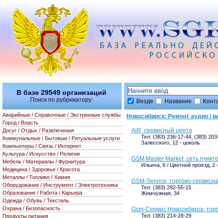
В базе
29549
организаций
Поиск по рубрикатору:
Везде
Название
Конт
Аварийные / Справочные / Экстренные службы
Новосибирск: Ремонт аудио / в
Город / Власть
AiR, cервисный центр
Досуг / Отдых / Развлечения
Тел: (383) 236-17-44, (383) 20
Коммунальные / Бытовые / Ритуальные услуги
Залесского, 12 - цоколь
Компьютеры / Связь / Интернет
Культура / Искусство / Религия
GSM Master Market, сеть пунк
Мебель / Материалы / Фурнитура
Ильича, 6 / Цветной проезд, 2
Медицина / Здоровье / Красота
Металлы / Топливо / Химия
GSM-Service, торгово-сервисн
Оборудование / Инструмент / Электротехника
Тел: (383) 292-55-15
Образование / Работа / Карьера
Жемчужная, 34
Одежда / Обувь / Текстиль
Охрана / Безопасность
Gsm-Сервис Новосибирск, тор
Тел: (383) 214-28-29
Продукты питания