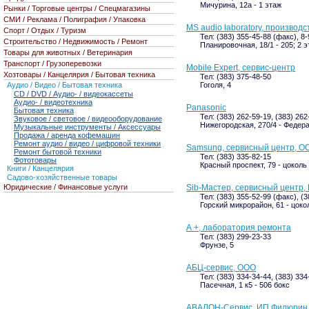
Мичурина, 12а - 1 этаж
Рынки / Торговые центры / Спецмагазины
СМИ / Реклама / Полиграфия / Упаковка
MS audio laboratory, производ
Спорт / Отдых / Туризм
Тел: (383) 355-45-88 (факс), 8
Строительство / Недвижимость / Ремонт
Планировочная, 18/1 - 205; 2 
Товары для животных / Ветеринария
Транспорт / Грузоперевозки
Mobile Expert, сервис-центр
Хозтовары / Канцелярия / Бытовая техника
Тел: (383) 375-48-50
Аудио / Видео / Бытовая техника
Гоголя, 4
CD / DVD / Аудио- / видеокассеты
Аудио- / видеотехника
Panasonic
Бытовая техника
Тел: (383) 262-59-19, (383) 262
Звуковое / световое / видеооборудование
Нижегородская, 270/4 - Федер
Музыкальные инструменты / Аксессуары
Продажа / аренда кофемашин
Ремонт аудио / видео / цифровой техники
Samsung, сервисный центр, О
Ремонт бытовой техники
Тел: (383) 335-82-15
Фототовары
Красный проспект, 79 - цоколь
Книги / Канцелярия
Садово-хозяйственные товары
Юридические / Финансовые услуги
Sib-Мастер, сервисный центр, 
Тел: (383) 355-52-99 (факс), (
Горский микрорайон, 61 - цоко
А +, лаборатория ремонта
Тел: (383) 299-23-33
Фрунзе, 5
АБЦ-сервис, ООО
Тел: (383) 334-34-44, (383) 334
Пасечная, 1 к5 - 506 бокс
АВАЛОН-Сервис, ИП Филюрин 