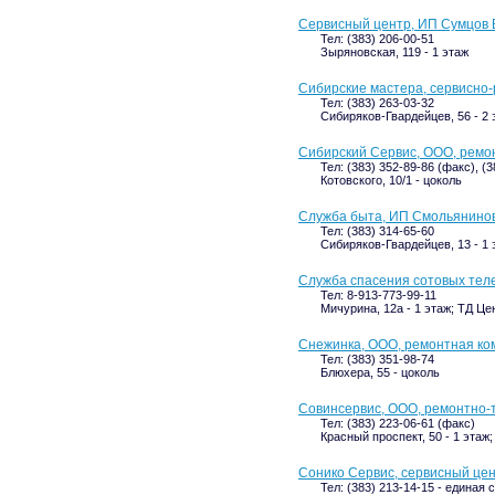
Сервисный центр, ИП Сумцов В
Тел: (383) 206-00-51
Зыряновская, 119 - 1 этаж
Сибирские мастера, сервисно
Тел: (383) 263-03-32
Сибиряков-Гвардейцев, 56 - 2 
Сибирский Сервис, ООО, ремо
Тел: (383) 352-89-86 (факс), (3
Котовского, 10/1 - цоколь
Служба быта, ИП Смольянинов
Тел: (383) 314-65-60
Сибиряков-Гвардейцев, 13 - 1 
Служба спасения сотовых тел
Тел: 8-913-773-99-11
Мичурина, 12а - 1 этаж; ТД Ц
Снежинка, ООО, ремонтная ко
Тел: (383) 351-98-74
Блюхера, 55 - цоколь
Совинсервис, ООО, ремонтно-
Тел: (383) 223-06-61 (факс)
Красный проспект, 50 - 1 этаж
Сонико Сервис, сервисный це
Тел: (383) 213-14-15 - единая 