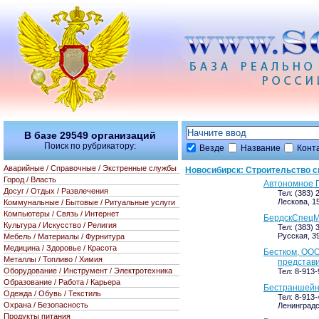
В базе
29549
организаций
Поиск по рубрикатору:
Везде
Название
Конт
Аварийные / Справочные / Экстренные службы
Новосибирск: Строительство с
Город / Власть
Автономное 
Досуг / Отдых / Развлечения
Тел: (383) 
Лескова, 1
Коммунальные / Бытовые / Ритуальные услуги
Компьютеры / Связь / Интернет
БердскСпецМ
Культура / Искусство / Религия
Тел: (383) 
Русская, 39
Мебель / Материалы / Фурнитура
Медицина / Здоровье / Красота
Бестком, ООО
Металлы / Топливо / Химия
представ
Оборудование / Инструмент / Электротехника
Тел: 8-913-
Образование / Работа / Карьера
Бестраншейн
Одежда / Обувь / Текстиль
Тел: 8-913-
Охрана / Безопасность
Ленинградск
Продукты питания