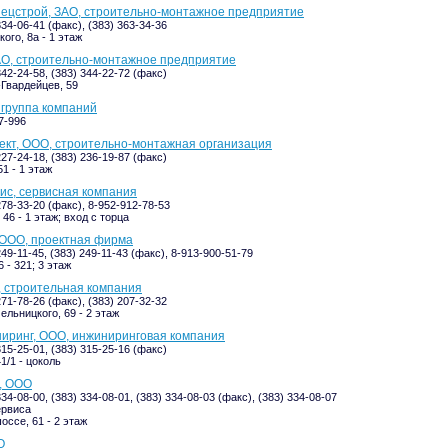
ецстрой, ЗАО, строительно-монтажное предприятие
334-06-41 (факс), (383) 363-34-36
ого, 8а - 1 этаж
АО, строительно-монтажное предприятие
342-24-58, (383) 344-22-72 (факс)
Гвардейцев, 59
 группа компаний
7-996
кт, ООО, строительно-монтажная организация
227-24-18, (383) 236-19-87 (факс)
1 - 1 этаж
ис, сервисная компания
278-33-20 (факс), 8-952-912-78-53
46 - 1 этаж; вход с торца
 ООО, проектная фирма
249-11-45, (383) 249-11-43 (факс), 8-913-900-51-79
 - 321; 3 этаж
 строительная компания
271-78-26 (факс), (383) 207-32-32
ельницкого, 69 - 2 этаж
иринг, ООО, инжиниринговая компания
315-25-01, (383) 315-25-16 (факс)
1/1 - цоколь
, ООО
334-08-00, (383) 334-08-01, (383) 334-08-03 (факс), (383) 334-08-07
ервиса
оссе, 61 - 2 этаж
О