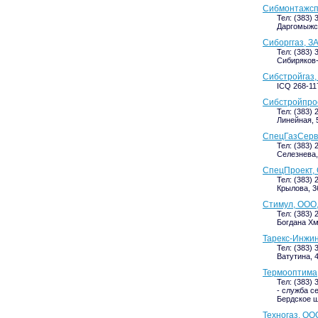
Сибмонтажсп
Тел: (383) 
Даргомыжск
Сиборггаз, З
Тел: (383) 
Сибиряков-
Сибстройгаз,
ICQ 268-11
Сибстройпрое
Тел: (383) 
Линейная, 5
СпецГазСерв
Тел: (383) 
Селезнева, 
СпецПроект,
Тел: (383) 
Крылова, 36
Стимул, ООО,
Тел: (383) 
Богдана Хм
Тарекс-Инжин
Тел: (383) 
Ватутина, 4
Термооптима
Тел: (383) 
- служба с
Бердское ш
Техногаз, ОО