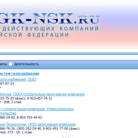
акты
Деятельность
истем газоснабжения
Газоснабжение, ООО
287-87-14
5
онтаж, ООО, строительно-монтажная компания
333-75-33 (факс), 8-913-457-76-11
 - 208; 2 этаж
, строительная компания, Новосибирское
ительство
960-19-63, 8-953-792-44-43
ые Технологии, ООО, монтажная компания
466-76-16, (383) 262-24-46, 8-901-451-77-00 (факс)
ая, 273 - 18; 1 этаж