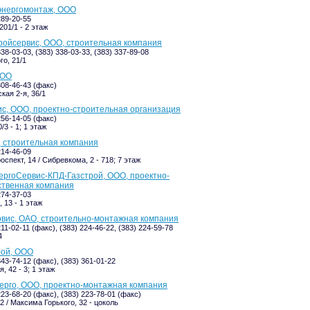
энергомонтаж, ООО
289-20-55
201/1 - 2 этаж
ойсервис, ООО, строительная компания
338-03-03, (383) 338-03-33, (383) 337-89-08
го, 21/1
ООО
308-46-43 (факс)
кая 2-я, 36/1
с, ООО, проектно-строительная организация
256-14-05 (факс)
/3 - 1; 1 этаж
 строительная компания
214-46-09
спект, 14 / Сибревкома, 2 - 718; 7 этаж
ргоСервис-КПД-Газстрой, ООО, проектно-
ственная компания
274-37-03
 13 - 1 этаж
вис, ОАО, строительно-монтажная компания
211-02-11 (факс), (383) 224-46-22, (383) 224-59-78
4
рой, ООО
343-74-12 (факс), (383) 361-01-22
, 42 - 3; 1 этаж
ерго, ООО, проектно-монтажная компания
223-68-20 (факс), (383) 223-78-01 (факс)
2 / Максима Горького, 32 - цоколь