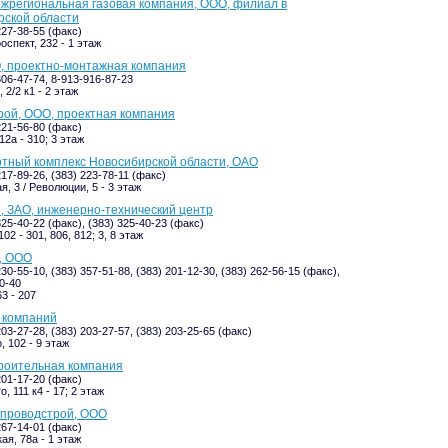
жрегиональная газовая компания, ООО, филиал в
рской области
227-38-55 (факс)
оспект, 232 - 1 этаж
, проектно-монтажная компания
306-47-74, 8-913-916-87-23
2/2 к1 - 2 этаж
ой, ООО, проектная компания
221-56-80 (факс)
2а - 310; 3 этаж
тный комплекс Новосибирской области, ОАО
217-89-26, (383) 223-78-11 (факс)
, 3 / Революции, 5 - 3 этаж
, ЗАО, инженерно-технический центр
325-40-22 (факс), (383) 325-40-23 (факс)
02 - 301, 806, 812; 3, 8 этаж
, ООО
230-55-10, (383) 357-51-88, (383) 201-12-30, (383) 262-56-15 (факс),
0-40
3 - 207
а компаний
203-27-28, (383) 203-27-57, (383) 203-25-65 (факс)
, 102 - 9 этаж
роительная компания
201-17-20 (факс)
, 111 к4 - 17; 2 этаж
проводстрой, ООО
267-14-01 (факс)
ая, 78а - 1 этаж