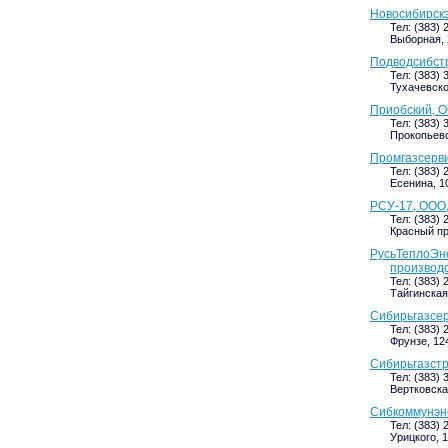
Новосибирск
Тел: (383) 
Выборная, 
Подводсибстр
Тел: (383) 
Тухачевско
Приобский, 
Тел: (383) 
Прокопьевс
Промгазсерви
Тел: (383) 
Есенина, 10
РСУ-17, ООО,
Тел: (383) 
Красный про
РусьТеплоЭне
производ
Тел: (383) 
Тайгинская,
Сибирьгазсер
Тел: (383) 
Фрунзе, 12
Сибирьгазст
Тел: (383) 
Вертковская
Сибкоммунэн
Тел: (383) 
Урицкого, 1