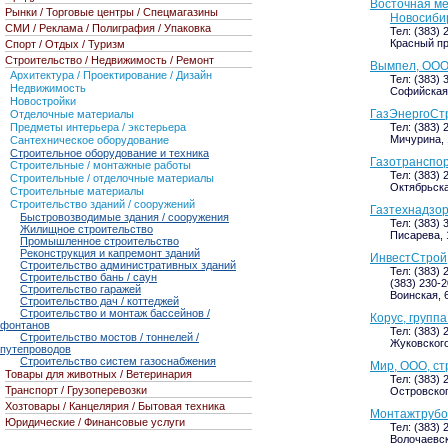
Восточная ме
Рынки / Торговые центры / Спецмагазины
Новосиби
СМИ / Реклама / Полиграфия / Упаковка
Тел: (383) 
Красный пр
Спорт / Отдых / Туризм
Строительство / Недвижимость / Ремонт
Вымпел, ООО
Архитектура / Проектирование / Дизайн
Тел: (383) 
Недвижимость
Софийская, 
Новостройки
ГазЭнергоСтр
Отделочные материалы
Предметы интерьера / экстерьера
Тел: (383) 
Мичурина, 1
Сантехническое оборудование
Строительное оборудование и техника
Газотранспор
Строительные / монтажные работы
Тел: (383) 
Строительные / отделочные материалы
Октябрьская
Строительные материалы
Строительство зданий / сооружений
Газтехнадзор
Быстровозводимые здания / сооружения
Тел: (383) 
Жилищное строительство
Писарева, 1
Промышленное строительство
Реконструкция и капремонт зданий
ИнвестСтрой
Строительство административных зданий
Тел: (383) 
Строительство бань / саун
(383) 230-2
Строительство гаражей
Воинская, 6
Строительство дач / коттеджей
Строительство и монтаж бассейнов /
Корус, групп
фонтанов
Тел: (383) 
Строительство мостов / тоннелей /
Жуковского
путепроводов
Строительство систем газоснабжения
Мир, ООО, ст
Товары для животных / Ветеринария
Тел: (383) 
Транспорт / Грузоперевозки
Островского
Хозтовары / Канцелярия / Бытовая техника
Монтажтрубо
Юридические / Финансовые услуги
Тел: (383) 
Волочаевск