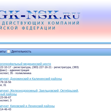
акты
Деятельность
ногопрофильный медицинский центр
222-10-17 - регистратура, (383) 227-16-21 - регистратура, (383)
(факс) - администрация
оспект, 35 - поликлиника
мпункт, Дзержинский и Калининский районы
279-16-56
я, 31
мпункт, Железнодорожный, Заельцовский, Октябрьский,
ный районы
223-06-67
оспект, 3
мпункт, Кировский и Ленинский районы
314-46-43