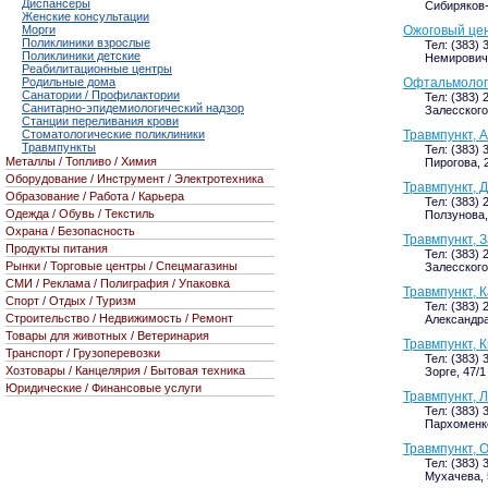
Диспансеры
Сибиряков-
Женские консультации
Морги
Ожоговый цен
Поликлиники взрослые
Тел: (383) 
Поликлиники детские
Немировича
Реабилитационные центры
Родильные дома
Офтальмолог
Санатории / Профилактории
Тел: (383) 
Санитарно-эпидемиологический надзор
Залесского,
Станции переливания крови
Стоматологические поликлиники
Травмпункт, 
Травмпункты
Тел: (383) 
Металлы / Топливо / Химия
Пирогова, 2
Оборудование / Инструмент / Электротехника
Травмпункт, 
Образование / Работа / Карьера
Тел: (383) 
Одежда / Обувь / Текстиль
Ползунова, 
Охрана / Безопасность
Травмпункт, 
Продукты питания
Тел: (383) 
Рынки / Торговые центры / Спецмагазины
Залесского,
СМИ / Реклама / Полиграфия / Упаковка
Травмпункт, 
Спорт / Отдых / Туризм
Тел: (383) 
Строительство / Недвижимость / Ремонт
Александра
Товары для животных / Ветеринария
Травмпункт, 
Транспорт / Грузоперевозки
Тел: (383) 
Хозтовары / Канцелярия / Бытовая техника
Зорге, 47/1
Юридические / Финансовые услуги
Травмпункт, 
Тел: (383) 
Пархоменко 
Травмпункт, 
Тел: (383) 
Мухачева, 