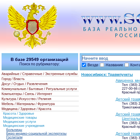
В базе
29549
организаций
Поиск по рубрикатору:
Везде
Название
Конт
Аварийные / Справочные / Экстренные службы
Новосибирск: Травмпункты
Город / Власть
Авиценна, м
Досуг / Отдых / Развлечения
Тел: (383) 
227-00-66 
Коммунальные / Бытовые / Ритуальные услуги
Красный пр
Компьютеры / Связь / Интернет
Культура / Искусство / Религия
Детский трав
Тел: (383) 
Мебель / Материалы / Фурнитура
Трикотажна
Медицина / Здоровье / Красота
Красота / Здоровье
Детский трав
Медицинские товары
Централь
Медицинские услуги
Тел: (383) 
Медицинские учреждения
Красный пр
Больницы
Бюро медико-социальной экспертизы
Детский трав
Госпитали
Тел: (383) 