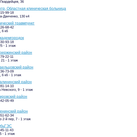
Гвардейцев, 36
тр, Областная клиническая больница
315-99-18
-Данченко, 130 к4
ический травмпункт
226-68-42
 6 к6
Академгородок
330-93-18
5 - 1 этаж
Дзержинский район
279-22-11
21 - 1 этаж
Заельцовский район
236-73-09
 6 к6 - 1 этаж
Калининский район
281-14-10
 Невского, 9 - 1 этаж
Кировский район
342-05-49
Ленинский район
351-62-34
2-й пер, 7 - 1 этаж
ОбьГЭС
345-11-43
5 - 1 этаж