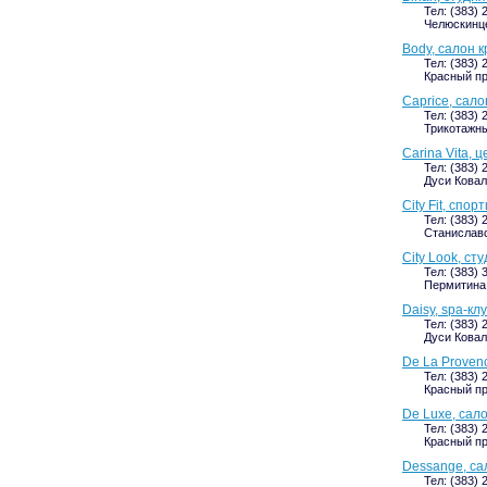
Тел: (383) 
Челюскинце
Body, салон 
Тел: (383) 
Красный пр
Caprice, сал
Тел: (383) 
Трикотажный
Carina Vita, 
Тел: (383) 
Дуси Ковал
City Fit, сп
Тел: (383) 
Станиславс
City Look, ст
Тел: (383) 
Пермитина,
Daisy, spa-кл
Тел: (383) 
Дуси Коваль
De La Proven
Тел: (383) 
Красный пр
De Luxe, сал
Тел: (383) 
Красный про
Dessange, са
Тел: (383) 