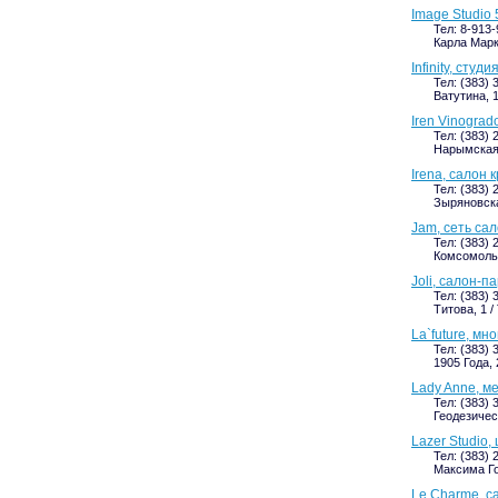
Image Studio 
Тел: 8-913
Карла Маркс
Infinity, сту
Тел: (383) 
Ватутина, 1
Iren Vinogra
Тел: (383) 
Нарымская
Irena, салон 
Тел: (383) 
Зыряновска
Jam, сеть са
Тел: (383) 
Комсомольс
Joli, салон-
Тел: (383) 
Титова, 1 /
La`future, м
Тел: (383) 
1905 Года, 
Lady Anne, м
Тел: (383) 
Геодезичес
Lazer Studio
Тел: (383) 
Максима Го
Le Charme, с