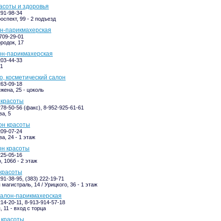
расоты и здоровья
291-98-34
оспект, 99 - 2 подъезд
н-парикмахерская
-709-29-01
родок, 17
алон-парикмахерская
203-44-33
/1
dio, косметический салон
263-09-18
жена, 25 - цоколь
 красоты
278-50-56 (факс), 8-952-925-61-61
а, 5
лон красоты
209-07-24
а, 24 - 1 этаж
лон красоты
225-05-16
, 106б - 2 этаж
 красоты
291-38-95, (383) 222-19-71
магистраль, 14 / Урицкого, 36 - 1 этаж
, салон-парикмахерская
214-20-11, 8-913-914-57-18
 11 - вход с торца
я красоты