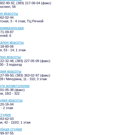
902-90-92, (383) 217-06-04 (факс)
оспект, 56
лон красоты
362-02-44
ская, 3 - 4 этаж; ТЦ Речной
арикмахерская
271-09-87
елей, 6
 салон красоты
218-80-06
, 53 - 14; 1 этаж
алон красоты
222-32-48, (383) 227-05-09 (факс)
30 - 3 подъезд
удия красоты
227-99-50, (383) 363-02-97 (факс)
9 / Мичурина, 11 - 310; 3 этаж
нтр косметологии
201-05-38 (факс)
в, 18/2 - 322
тудия красоты
220-16-04
 - 2 этаж
студия
263-62-03
, 42 - 110/2; 1 этаж
ебная студия
299-97-55