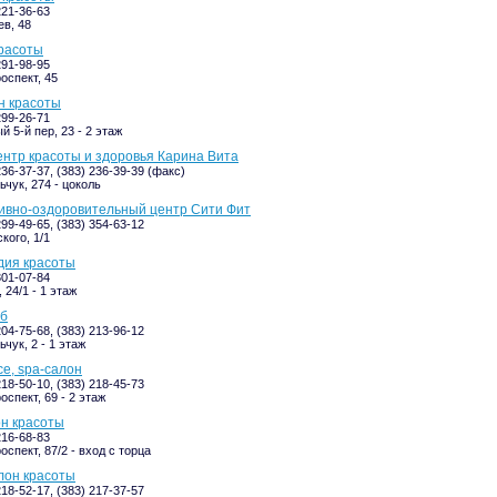
221-36-63
в, 48
красоты
291-98-95
оспект, 45
он красоты
299-26-71
 5-й пер, 23 - 2 этаж
центр красоты и здоровья Карина Вита
236-37-37, (383) 236-39-39 (факс)
ьчук, 274 - цоколь
ортивно-оздоровительный центр Сити Фит
299-49-65, (383) 354-63-12
кого, 1/1
удия красоты
301-07-84
 24/1 - 1 этаж
уб
204-75-68, (383) 213-96-12
чук, 2 - 1 этаж
ce, spa-салон
218-50-10, (383) 218-45-73
оспект, 69 - 2 этаж
он красоты
216-68-83
спект, 87/2 - вход с торца
лон красоты
218-52-17, (383) 217-37-57