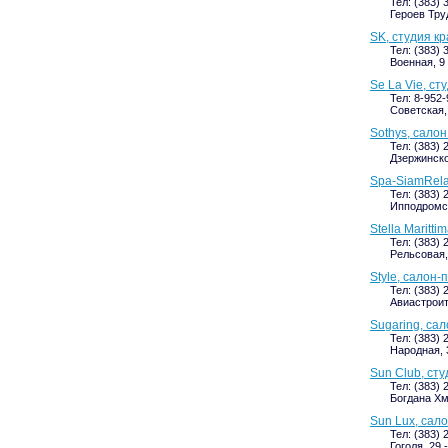
Тел: (383) 
Героев Тру
SK, студия к
Тел: (383) 
Военная, 9
Se La Vie, ст
Тел: 8-952-
Советская, 
Sothys, сало
Тел: (383) 
Дзержинског
Spa-SiamRela
Тел: (383) 
Ипподромск
Stella Maritt
Тел: (383) 
Рельсовая, 
Style, салон
Тел: (383) 
Авиастроите
Sugaring, са
Тел: (383) 
Народная, 3
Sun Club, сту
Тел: (383) 
Богдана Хм
Sun Lux, сал
Тел: (383) 
Гоголя, 29 