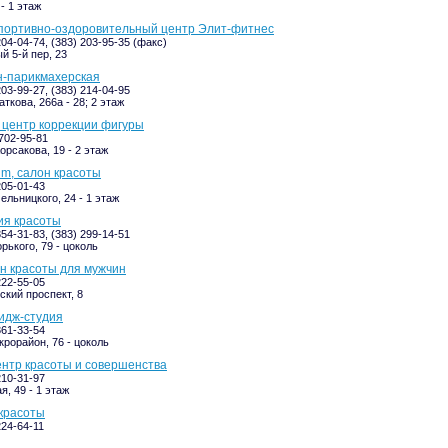
- 1 этаж
s, спортивно-оздоровительный центр Элит-фитнес
204-04-74, (383) 203-95-35 (факс)
й 5-й пер, 23
он-парикмахерская
203-99-27, (383) 214-04-95
ткова, 266а - 28; 2 этаж
, центр коррекции фигуры
-702-95-81
орсакова, 19 - 2 этаж
um, салон красоты
205-01-43
ельницкого, 24 - 1 этаж
дия красоты
354-31-83, (383) 299-14-51
рького, 79 - цоколь
он красоты для мужчин
222-55-05
кий проспект, 8
мидж-студия
361-33-54
крорайон, 76 - цоколь
центр красоты и совершенства
210-31-97
я, 49 - 1 этаж
 красоты
224-64-11