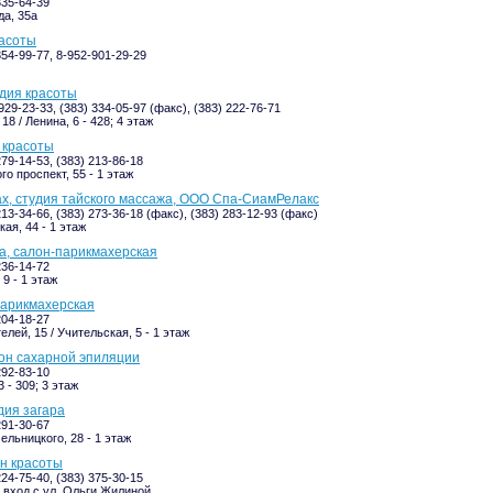
335-64-39
да, 35а
расоты
354-99-77, 8-952-901-29-29
удия красоты
929-23-33, (383) 334-05-97 (факс), (383) 222-76-71
18 / Ленина, 6 - 428; 4 этаж
н красоты
279-14-53, (383) 213-86-18
о проспект, 55 - 1 этаж
x, студия тайского массажа, ООО Спа-СиамРелакс
213-34-66, (383) 273-36-18 (факс), (383) 283-12-93 (факс)
ая, 44 - 1 этаж
ima, салон-парикмахерская
236-14-72
9 - 1 этаж
-парикмахерская
204-18-27
лей, 15 / Учительская, 5 - 1 этаж
лон сахарной эпиляции
292-83-10
 - 309; 3 этаж
дия загара
291-30-67
ельницкого, 28 - 1 этаж
он красоты
224-75-40, (383) 375-30-15
- вход с ул. Ольги Жилиной