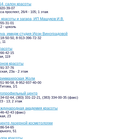
54, салон красоты
-920-39-07
а проспект, 26/4 - 105; 1 этаж
дия красоты и загара, ИП Машуков И.В.
355-31-01
2 - цоколь
dova, имидж-студия Ирэн Виноградовой
218-50-50, 8-913-396-72-32
, 11
красоты
266-42-15
я, 119
лонов красоты
291-37-76
кая, 23а - 2 этаж
парикмахерская Жоли
351-90-58, 8-952-937-40-00
 Титова, 1/1
ногопрофильный центр
334-02-64, (383) 331-22-21, (383) 334-00-35 (факс)
23 - 13; 2 этаж
еждународная академия красоты
346-42-43 (факс)
кая, 23
, центр лазерной косметологии
286-54-65
рького, 51
алон красоты