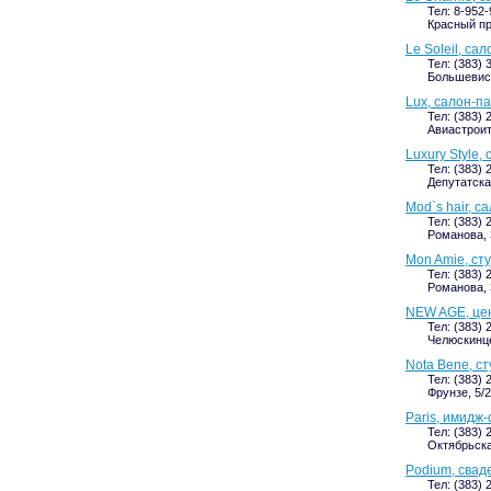
Тел: 8-952-
Красный пр
Le Soleil, са
Тел: (383) 
Большевист
Lux, салон-п
Тел: (383) 
Авиастроит
Luxury Style,
Тел: (383) 
Депутатская
Mod`s hair, с
Тел: (383) 
Романова, 
Mon Amie, ст
Тел: (383) 
Романова, 3
NEW AGE, це
Тел: (383) 
Челюскинце
Nota Bene, с
Тел: (383) 
Фрунзе, 5/2
Paris, имидж-
Тел: (383) 
Октябрьская
Podium, свад
Тел: (383) 