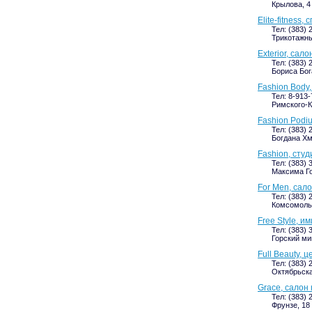
Крылова, 4 
Elite-fitnes
Тел: (383) 
Трикотажны
Exterior, сал
Тел: (383) 
Бориса Бога
Fashion Body
Тел: 8-913
Римского-К
Fashion Podi
Тел: (383) 
Богдана Хм
Fashion, сту
Тел: (383) 
Максима Го
For Men, сал
Тел: (383) 
Комсомольс
Free Style, и
Тел: (383) 
Горский ми
Full Beauty, 
Тел: (383) 
Октябрьска
Grace, салон
Тел: (383) 
Фрунзе, 18