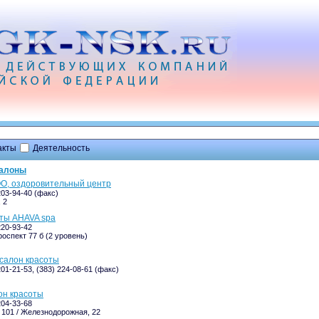
акты
Деятельность
салоны
О, оздоровительный центр
203-94-40 (факс)
 2
ты AHAVA spa
220-93-42
оспект 77 б (2 уровень)
 салон красоты
201-21-53, (383) 224-08-61 (факс)
он красоты
204-33-68
 101 / Железнодорожная, 22