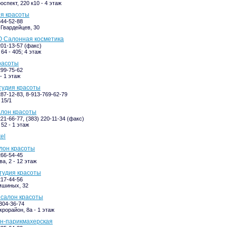
спект, 220 к10 - 4 этаж
дия красоты
344-52-88
Гвардейцев, 30
О Салонная косметика
201-13-57 (факс)
64 - 405; 4 этаж
красоты
299-75-62
- 1 этаж
студия красоты
287-12-83, 8-913-769-62-79
 15/1
алон красоты
221-66-77, (383) 220-11-34 (факс)
52 - 1 этаж
el
алон красоты
266-54-45
а, 2 - 12 этаж
студия красоты
217-44-56
шиных, 32
, салон красоты
-304-36-74
крорайон, 8а - 1 этаж
лон-парикмахерская