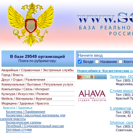
В базе
29549
организаций
Поиск по рубрикатору:
Везде
Название
Конт
Аварийные / Справочные / Экстренные службы
Новосибирск: Косметические 
Город / Власть
Талисман, ОО
Досуг / Отдых / Развлечения
Тел: (383) 
Федосеева,
Коммунальные / Бытовые / Ритуальные услуги
Компьютеры / Связь / Интернет
Студия красо
Культура / Искусство / Религия
Тел: (383) 
Красный Пр
Мебель / Материалы / Фурнитура
Медицина / Здоровье / Красота
Красота / Здоровье
5 элементов,
Косметика / Парфюмерия
Тел: (383) 
Косметика / расходные материалы для
Гоголя, 42
салонов красоты
5Avenue, сал
Косметические салоны
Лечебный / Оздоровительный массаж
Тел: (383) 
Ногтевые студии
Советская,