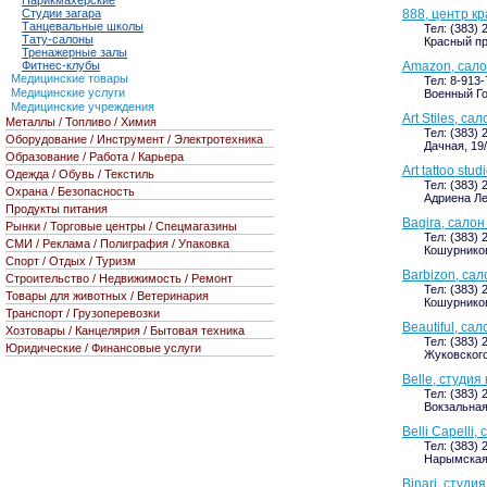
Парикмахерские
888, центр к
Студии загара
Танцевальные школы
Тел: (383) 
Тату-салоны
Красный пр
Тренажерные залы
Amazon, сало
Фитнес-клубы
Медицинские товары
Тел: 8-913
Медицинские услуги
Военный Го
Медицинские учреждения
Art Stiles, с
Металлы / Топливо / Химия
Тел: (383) 
Оборудование / Инструмент / Электротехника
Дачная, 19
Образование / Работа / Карьера
Art tattoo stu
Одежда / Обувь / Текстиль
Тел: (383) 
Охрана / Безопасность
Адриена Ле
Продукты питания
Bagira, салон
Рынки / Торговые центры / Спецмагазины
Тел: (383) 
СМИ / Реклама / Полиграфия / Упаковка
Кошурников
Спорт / Отдых / Туризм
Barbizon, са
Строительство / Недвижимость / Ремонт
Тел: (383) 
Товары для животных / Ветеринария
Кошурников
Транспорт / Грузоперевозки
Beautiful, са
Хозтовары / Канцелярия / Бытовая техника
Тел: (383) 
Юридические / Финансовые услуги
Жуковского
Belle, студия
Тел: (383) 
Вокзальная 
Belli Capelli
Тел: (383) 
Нарымская,
Binari, студи