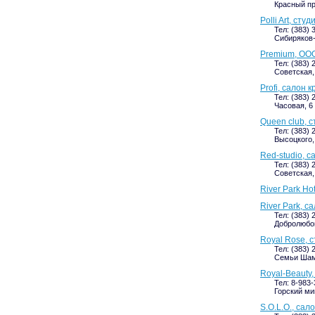
Красный про
Polli Art, сту
Тел: (383) 
Сибиряков-
Premium, ОО
Тел: (383) 
Советская, 
Profi, салон 
Тел: (383) 
Часовая, 6 
Queen club, 
Тел: (383) 
Высоцкого,
Red-studio, с
Тел: (383) 
Советская, 
River Park Hot
River Park, с
Тел: (383) 
Добролюбов
Royal Rose, 
Тел: (383) 
Семьи Шам
Royal-Beauty
Тел: 8-983
Горский ми
S.O.L.O., са