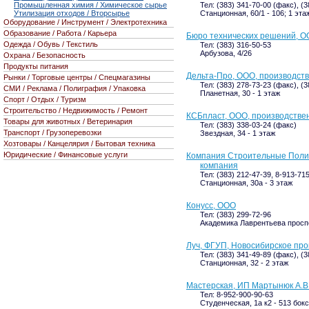
Промышленная химия / Химическое сырье
Тел: (383) 341-70-00 (факс), (
Утилизация отходов / Вторсырье
Станционная, 60/1 - 106; 1 эта
Оборудование / Инструмент / Электротехника
Образование / Работа / Карьера
Бюро технических решений, 
Одежда / Обувь / Текстиль
Тел: (383) 316-50-53
Арбузова, 4/26
Охрана / Безопасность
Продукты питания
Дельта-Про, ООО, производст
Рынки / Торговые центры / Спецмагазины
Тел: (383) 278-73-23 (факс), (
СМИ / Реклама / Полиграфия / Упаковка
Планетная, 30 - 1 этаж
Спорт / Отдых / Туризм
Строительство / Недвижимость / Ремонт
КСБпласт, ООО, производств
Товары для животных / Ветеринария
Тел: (383) 338-03-24 (факс)
Транспорт / Грузоперевозки
Звездная, 34 - 1 этаж
Хозтовары / Канцелярия / Бытовая техника
Юридические / Финансовые услуги
Компания Строительные Поли
компания
Тел: (383) 212-47-39, 8-913-71
Станционная, 30а - 3 этаж
Конусс, ООО
Тел: (383) 299-72-96
Академика Лаврентьева проспек
Луч, ФГУП, Новосибирское пр
Тел: (383) 341-49-89 (факс), (
Станционная, 32 - 2 этаж
Мастерская, ИП Мартынюк А.В
Тел: 8-952-900-90-63
Студенческая, 1а к2 - 513 бокс