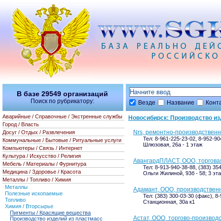
В базе
29549
организаций
Поиск по рубрикатору:
Везде
Название
Конт
Аварийные / Справочные / Экстренные службы
Новосибирск: Производство из
Город / Власть
Nrs, ремонтно-производствен
Досуг / Отдых / Развлечения
Тел: 8-961-225-23-02, 8-952-90
Коммунальные / Бытовые / Ритуальные услуги
Шлюзовая, 26а - 1 этаж
Компьютеры / Связь / Интернет
Культура / Искусство / Религия
АвангардПЛАСТ, ООО, торгова
Мебель / Материалы / Фурнитура
Тел: 8-913-940-38-88, (383) 35
Медицина / Здоровье / Красота
Ольги Жилиной, 93б - 58; 3 эт
Металлы / Топливо / Химия
Металлы
Адамант, ООО, производствен
Полезные ископаемые
Тел: (383) 300-03-30 (факс), 8
Топливо
Станционная, 30а к1
Химия / Вторсырье
Пигменты / Красящие вещества
Астат, ООО, торгово-производ
Производство изделий из пластмасс