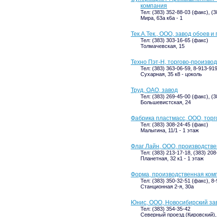
компания
Тел: (383) 352-88-03 (факс), (
Мира, 63а к6а - 1
Тек.А.Тек., ООО, завод обоев 
Тел: (383) 303-16-65 (факс)
Толмачевская, 15
Техно Пэт-Н, торгово-произво
Тел: (383) 363-06-59, 8-913-91
Сухарная, 35 к8 - цоколь
Труд, ОАО, завод
Тел: (383) 269-45-00 (факс), (
Большевистская, 24
Фабрика пластмасс, ООО, тор
Тел: (383) 308-24-45 (факс)
Малыгина, 11/1 - 1 этаж
Флаг Лайн, ООО, производств
Тел: (383) 213-17-18, (383) 208
Планетная, 32 к1 - 1 этаж
Форма, производственная ком
Тел: (383) 350-32-51 (факс), 8
Станционная 2-я, 30а
Юнис, ООО, Новосибирский за
Тел: (383) 354-35-42
Северный проезд (Кировский),