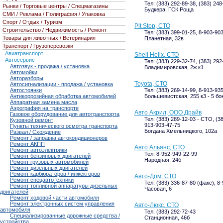
Тел: (383) 292-89-38, (383) 248
Рынки / Торговые центры / Спецмагазины
Будкера, ГСК Роща
СМИ / Реклама / Полиграфия / Упаковка
Спорт / Отдых / Туризм
Pit Stop, СТО
Строительство / Недвижимость / Ремонт
Тел: (383) 399-01-25, 8-903-90
Товары для животных / Ветеринария
Планетная, 32в
Транспорт / Грузоперевозки
Авиатранспорт
Shell Helix, СТО
Автосервис
Тел: (383) 229-32-74, (383) 292
Автозвук - продажа / установка
Владимировская, 2ж к1
Автомойки
Авторазборы
Toyota, СТО
Автосигнализации - продажа / установка
Автостоянки
Тел: (383) 269-14-99, 8-913-93
Антикоррозийная обработка автомобилей
Большевистская, 255 к3 - 5 бо
Аппаратная замена масла
Аэрография на транспорте
Авто Акрил, ООО Драйв
Газовое оборудование для автотранспорта
Тел: (383) 289-12-03 - СТО, (
Кузовной ремонт
913-903-47-75
Пункты технического осмотра транспорта
Богдана Хмельницкого, 102а
Развал / Схождение
Ремонт / заправка автокондиционеров
Ремонт АКПП
Авто Альянс, СТО
Ремонт автоэлектрики
Тел: 8-952-949-22-99
Ремонт бензиновых двигателей
Народная, 24б
Ремонт грузовых автомобилей
Ремонт дизельных двигателей
Ремонт карбюраторов / инжекторов
Авто-Дом, СТО
Ремонт спецавтотехники
Тел: (383) 336-87-80 (факс), 8
Ремонт топливной аппаратуры дизельных
Часовая, 6
двигателей
Ремонт ходовой части автомобиля
Ремонт электронных систем управления
Авто-Люкс, СТО
автомобиля
Тел: (383) 292-72-43
Специализированные дорожные средства /
Станционная, 46б
устройства