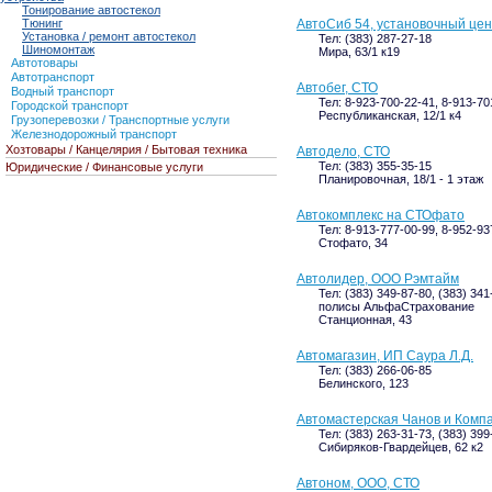
Тонирование автостекол
Тюнинг
АвтоСиб 54, установочный це
Установка / ремонт автостекол
Тел: (383) 287-27-18
Шиномонтаж
Мира, 63/1 к19
Автотовары
Автотранспорт
Автобег, СТО
Водный транспорт
Тел: 8-923-700-22-41, 8-913-70
Городской транспорт
Республиканская, 12/1 к4
Грузоперевозки / Транспортные услуги
Железнодорожный транспорт
Хозтовары / Канцелярия / Бытовая техника
Автодело, СТО
Тел: (383) 355-35-15
Юридические / Финансовые услуги
Планировочная, 18/1 - 1 этаж
Автокомплекс на СТОфато
Тел: 8-913-777-00-99, 8-952-93
Стофато, 34
Автолидер, ООО Рэмтайм
Тел: (383) 349-87-80, (383) 341
полисы АльфаСтрахование
Станционная, 43
Автомагазин, ИП Саура Л.Д.
Тел: (383) 266-06-85
Белинского, 123
Автомастерская Чанов и Комп
Тел: (383) 263-31-73, (383) 399
Сибиряков-Гвардейцев, 62 к2
Автоном, ООО, СТО