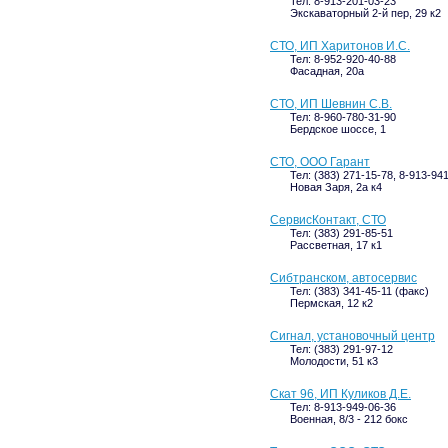
Тел: 8-913-201-03-23
Экскаваторный 2-й пер, 29 к2
СТО, ИП Харитонов И.С.
Тел: 8-952-920-40-88
Фасадная, 20а
СТО, ИП Шевнин С.В.
Тел: 8-960-780-31-90
Бердское шоссе, 1
СТО, ООО Гарант
Тел: (383) 271-15-78, 8-913-94
Новая Заря, 2а к4
СервисКонтакт, СТО
Тел: (383) 291-85-51
Рассветная, 17 к1
Сибтранском, автосервис
Тел: (383) 341-45-11 (факс)
Пермская, 12 к2
Сигнал, установочный центр
Тел: (383) 291-97-12
Молодости, 51 к3
Скат 96, ИП Куликов Д.Е.
Тел: 8-913-949-06-36
Военная, 8/3 - 212 бокс