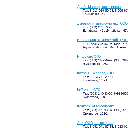
Драйв Мастер, автосервис
Тел: 8-913-919-80-08, 8-906-90
Тайгинская, 2 к1
Дунайский, автокомплекс, ООО
Тел: (383) 262-13-27
Дунайская, 47 / Дунайская, 47
Инсайт Кар, технический цент
Тел: (383) 213-83-93, (383) 213
Адриена Лежена, 60а - 1 этаж
Инфокар, СТО
Тел: (383) 216-50-99, (383) 291
Жуковского, 98/3
Катрен-Экспресс, СТО
Тел: 8-913-771-29-84
Тимакова, 4/3 к1
КиТ Авто, СТО
Тел: (383) 248-33-68, 8-913-93
Курчатова, 32а
Клаксон, автокомплекс
Тел: (383) 299-93-84, (383) 328
Связистов, 161/2
ЛиК, ООО, автосервис
Тел: 8-952-941-87-65, 8-913-00