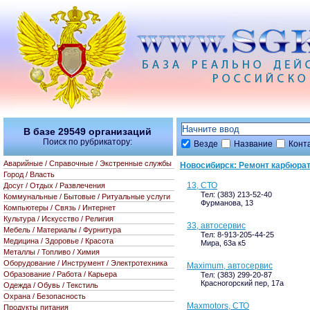
В базе
29549
организаций
Поиск по рубрикатору:
Везде
Название
Конт
Аварийные / Справочные / Экстренные службы
Новосибирск: Ремонт карбюрат
Город / Власть
13, СТО
Досуг / Отдых / Развлечения
Тел: (383) 213-52-40
Коммунальные / Бытовые / Ритуальные услуги
Фурманова, 13
Компьютеры / Связь / Интернет
Культура / Искусство / Религия
33, автосервис
Мебель / Материалы / Фурнитура
Тел: 8-913-205-44-25
Медицина / Здоровье / Красота
Мира, 63а к5
Металлы / Топливо / Химия
Оборудование / Инструмент / Электротехника
Maximum, автосервис
Образование / Работа / Карьера
Тел: (383) 299-20-87
Красногорский пер, 17а
Одежда / Обувь / Текстиль
Охрана / Безопасность
Maxmotors, СТО
Продукты питания