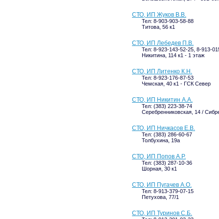
СТО, ИП Жуков В.В.
Тел: 8-903-903-58-88
Титова, 56 к1
СТО, ИП Лебедев П.В.
Тел: 8-923-143-52-25, 8-913-01
Никитина, 114 к1 - 1 этаж
СТО, ИП Литенко К.Н.
Тел: 8-923-176-87-53
Чемская, 40 к1 - ГСК Север
СТО, ИП Никитин А.А.
Тел: (383) 223-38-74
Серебренниковская, 14 / Сибр
СТО, ИП Ничкасов Е.В.
Тел: (383) 286-60-67
Толбухина, 19а
СТО, ИП Попов А.Р.
Тел: (383) 287-10-36
Шорная, 30 к1
СТО, ИП Пугачев А.О.
Тел: 8-913-379-07-15
Петухова, 77/1
СТО, ИП Туринов С.Б.