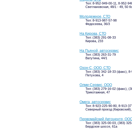
Тел: 8-952-949-00-11, 8-952-94
Светлановская, 48/1 - 49, 50 б
Молодежное, СТО
Тел: 8-913-987-57-98
Федосеева, 36/3
На Кирова, СТО
Тел: (383) 291-08-33
Кирова, 233
На Пьяной, автосервис
Тел: (383) 263-31-79
Ватутина, 44/1
Озон-С, ООО, СТО
Тел: (383) 342-18-33 (факс), 8
Петухова, 4
Олми-Сервис, ООО
Тел: (383) 279-16-02 (факс), (
Трикотажная, 47
Омега, автосервис
Тел: 8-923-225-90-80, 8-913-37
Северный проезд (Кировский),
Первомайский Автоцентр, ООО
Тел: (383) 325-00-03, (383) 325
Бердское шоссе, 61а