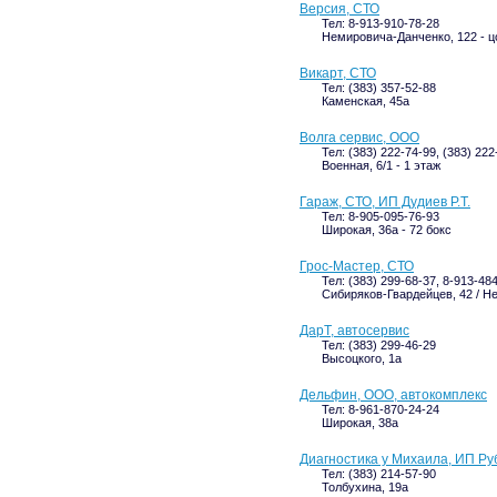
Версия, СТО
Тел: 8-913-910-78-28
Немировича-Данченко, 122 - ц
Викарт, СТО
Тел: (383) 357-52-88
Каменская, 45а
Волга сервис, ООО
Тел: (383) 222-74-99, (383) 222
Военная, 6/1 - 1 этаж
Гараж, СТО, ИП Дудиев Р.Т.
Тел: 8-905-095-76-93
Широкая, 36а - 72 бокс
Грос-Мастер, СТО
Тел: (383) 299-68-37, 8-913-48
Сибиряков-Гвардейцев, 42 / Н
ДарТ, автосервис
Тел: (383) 299-46-29
Высоцкого, 1а
Дельфин, ООО, автокомплекс
Тел: 8-961-870-24-24
Широкая, 38а
Диагностика у Михаила, ИП Ру
Тел: (383) 214-57-90
Толбухина, 19а