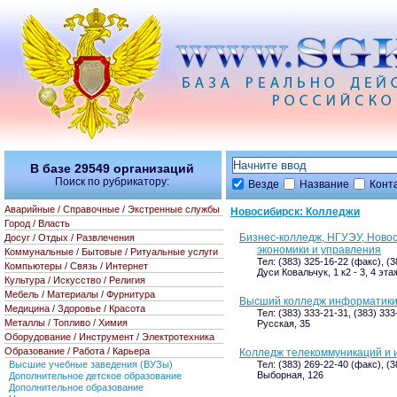
В базе
29549
организаций
Поиск по рубрикатору:
Везде
Название
Конт
Аварийные / Справочные / Экстренные службы
Новосибирск: Колледжи
Город / Власть
Бизнес-колледж, НГУЭУ, Ново
Досуг / Отдых / Развлечения
экономики и управления
Коммунальные / Бытовые / Ритуальные услуги
Тел: (383) 325-16-22 (факс), (
Компьютеры / Связь / Интернет
Дуси Ковальчук, 1 к2 - 3, 4 эта
Культура / Искусство / Религия
Мебель / Материалы / Фурнитура
Высший колледж информатик
Медицина / Здоровье / Красота
Тел: (383) 333-21-31, (383) 33
Металлы / Топливо / Химия
Русская, 35
Оборудование / Инструмент / Электротехника
Образование / Работа / Карьера
Колледж телекоммуникаций и
Высшие учебные заведения (ВУЗы)
Тел: (383) 269-22-40 (факс), (
Выборная, 126
Дополнительное детское образование
Дополнительное образование