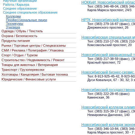
Научные организации
НОККиИ, Новосибирский област
Работа / Карьера
Тел: (383) 346-48-04, (383) 346
Среднее образование
Карла Маркса проспект, 24/3
Среднее специальное образование
Колледжи
НРТК, Новосибирский радиоте
Профессиональные лицеи
Техникумы
Тел: (383) 279-16-87 (факс), (
Училища
Дзержинского проспект, 26
Одежда / Обувь / Текстиль
Охрана / Безопасность
Новосибирская специальная м
Продукты питания
Тел: (383) 210-17-09, (383) 210
Комсомольский проспект, 20
Рынки / Торговые центры / Спецмагазины
СМИ / Реклама / Полиграфия / Упаковка
Новосибирский авиационный т
Спорт / Отдых / Туризм
Тел: (383) 217-38-59 (факс), (
Строительство / Недвижимость / Ремонт
Красный проспект, 72
Товары для животных / Ветеринария
Транспорт / Грузоперевозки
Новосибирский бизнес-сервис
Хозтовары / Канцелярия / Бытовая техника
Тел: 8-913-925-45-42, 8-923-60
Юридические / Финансовые услуги
Дуси Ковальчук, 67 - 30, 32; 3 
Новосибирский государственн
Тел: (383) 222-28-45 (факс)
Каменская, 36
Новосибирский колледж олимп
Тел: (383) 315-39-17 (факс), (
Немировича-Данченко, 140
Новосибирский колледж эконо
Тел: (383) 346-10-84, (383) 346
Карла Маркса проспект, 30 - 7