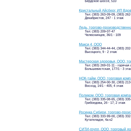
Бердское шоссе, 510
Кристальный Айсберг, ИП Вдов
Тел: (383) 263-09-09, (383) 262
Декабристов, 247 - 1 этаж
Ледь, торгово-производственн
Тел: (383) 209-07-47
Челюскинцев, 36/1 - 109
Макси 4, ООО
Тел: (383) 344-44-44, (383) 20
Высоцкого, 9 - 2 этаж
Мастерская здоровья, ООО, то
Тел: (383) 269-01-11 - горячая 
Большевистская, 177/1 - 3 эта
НОК-тайм, ООО, торговая ком
Тел: (383) 254-00-30, (383) 213
Восход, 14/1 - 405; 4 этаж
Поликом, ООО, торговая комп
Тел: (383) 335-08-65, (383) 33
Грибоедова, 2б - 17; 2 этаж
Росинка Сибири, торгово-про
Тел: (383) 333-99-00, (383) 33
Кутателадзе, 4а к2
СИТИ-групп, ООО, торговый д