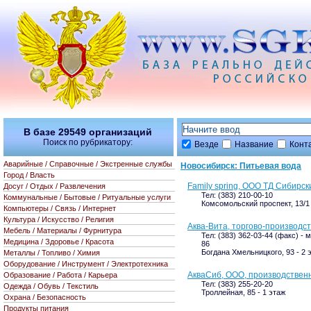
В базе
29549
организаций
Поиск по рубрикатору:
Везде
Название
Конт
Аварийные / Справочные / Экстренные службы
Новосибирск: Питьевая вода
Город / Власть
Family spring, ООО ТД Сибирск
Досуг / Отдых / Развлечения
Тел: (383) 210-00-10
Коммунальные / Бытовые / Ритуальные услуги
Комсомольский проспект, 13/1 
Компьютеры / Связь / Интернет
Культура / Искусство / Религия
Аква-Вита, торгово-производс
Мебель / Материалы / Фурнитура
Тел: (383) 362-03-44 (факс) - 
Медицина / Здоровье / Красота
86
Богдана Хмельницкого, 93 - 2 
Металлы / Топливо / Химия
Оборудование / Инструмент / Электротехника
АкваСиб, ООО, производствен
Образование / Работа / Карьера
Тел: (383) 255-20-20
Одежда / Обувь / Текстиль
Троллейная, 85 - 1 этаж
Охрана / Безопасность
Продукты питания