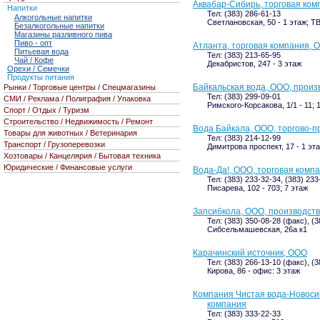
Аквабар-Сибирь, торговая ком
Напитки
Тел: (383) 286-61-13
Алкогольные напитки
Светлановская, 50 - 1 этаж; 
Безалкогольные напитки
Магазины разливного пива
Пиво - опт
Атланта, торговая компания, 
Питьевая вода
Тел: (383) 213-65-95
Чай / Кофе
Декабристов, 247 - 3 этаж
Орехи / Семечки
Продукты питания
Байкальская вода, ООО, произ
Рынки / Торговые центры / Спецмагазины
Тел: (383) 299-09-01
СМИ / Реклама / Полиграфия / Упаковка
Римского-Корсакова, 1/1 - 11; 
Спорт / Отдых / Туризм
Строительство / Недвижимость / Ремонт
Вода Байкала, ООО, торгово-
Товары для животных / Ветеринария
Тел: (383) 214-12-99
Транспорт / Грузоперевозки
Димитрова проспект, 17 - 1 эт
Хозтовары / Канцелярия / Бытовая техника
Юридические / Финансовые услуги
Вода-Да!, ООО, торговая комп
Тел: (383) 233-32-34, (383) 233
Писарева, 102 - 703; 7 этаж
Запсибкола, ООО, производст
Тел: (383) 350-08-28 (факс), (3
Сибсельмашевская, 26а к1
Карачинский источник, ООО
Тел: (383) 266-13-10 (факс), (
Кирова, 86 - офис: 3 этаж
Компания Чистая вода-Новоси
компания
Тел: (383) 333-22-33