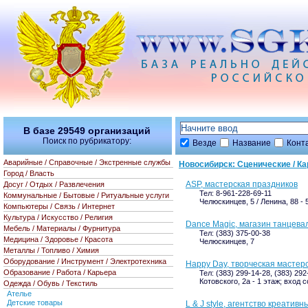
В базе
29549
организаций
Поиск по рубрикатору:
Везде
Название
Конт
Аварийные / Справочные / Экстренные службы
Новосибирск: Сценические / 
Город / Власть
ASP, мастерская праздников
Досуг / Отдых / Развлечения
Тел: 8-961-228-69-11
Коммунальные / Бытовые / Ритуальные услуги
Челюскинцев, 5 / Ленина, 88 - 
Компьютеры / Связь / Интернет
Культура / Искусство / Религия
Dance Magic, магазин танцев
Мебель / Материалы / Фурнитура
Тел: (383) 375-00-38
Медицина / Здоровье / Красота
Челюскинцев, 7
Металлы / Топливо / Химия
Оборудование / Инструмент / Электротехника
Happy Day, творческая мастер
Образование / Работа / Карьера
Тел: (383) 299-14-28, (383) 292
Котовского, 2а - 1 этаж; вход 
Одежда / Обувь / Текстиль
Ателье
Детские товары
L & J style, агентство креати