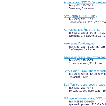
Арт-ателье, ООО Сибирский к
Тел: (383) 287-73-21
Галущака, 3 - цоколь
Арт-центр, ООО СВ-Шоу
Тел: (383) 299-18-19
Селезнева, 46 - 221, 226; 2 эт
Астильба, швейное ателье
Тел: (383) 346-30-96, 8-913-75
Блюхера, 27 / Ватутина, 19 - 1
Ателье на Грибоедова
Тел: (383) 299-71-18, (383) 255
Грибоедова, 2 - 1 этаж
Ателье проката, агентство пр
Тел: (383) 227-93-79
Станиславского, 33 - 1 этаж
Батик-Урал, ООО, производств
Тел: (383) 363-06-67, (383) 286
Сухарная, 35 к7
Бон-Тон, сеть экспресс-ателье
Тел: (383) 291-78-48
Богдана Хмельницкого, 21 - 19
В Тридевятом царстве, ООО, м
Тел: 8-952-930-02-75
Красный проспект, 220 к1 - 341