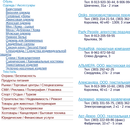
Обувь
Тел: 8-913-920-30-44, 8-906-99
Одежда / Аксессуары
Шевченко, 31а - 2 этаж
Бижутерия
Верхняя одежда
Oniks, производственное пре
Головные уборы
Тел: (383) 214-21-54, (383) 362
Джинсовая одежда
Королева, 40 к40 - 1309; 3 эта
Женская одежда
Мех / Кожа - сырье
Меха / Дубленки / Кожа
Party People, агентство праздн
Мужская одежда
Тел: 8-913-205-59-55
Нижнее белье
Крылова, 36
Одежда для беременных
Свадебные салоны
Секонд-хенд / Second Hand
ProkatNsk, прокатная компани
Спецодежда / Средства индивидуальной
Тел: 8-961-872-58-02
защиты
Олеко Дундича, 3
Сумки / Кожгалантерея
Сценические / Карнавальные костюмы
Трикотажные изделия
АЛЬМЕРА, ООО, мастерская ро
Чулочно-носочные изделия
Тел: (383) 292-42-25
Текстиль
Свердлова, 27а - 2 этаж
Охрана / Безопасность
Продукты питания
Александра, ООО, текстильная
Рынки / Торговые центры / Спецмагазины
Тел: 8-913-389-10-60, (383) 29
СМИ / Реклама / Полиграфия / Упаковка
Королева, 40 к1 - 2 этаж
Спорт / Отдых / Туризм
Строительство / Недвижимость / Ремонт
Арлекино, ярмарка развлечен
Тел: (383) 331-55-75, (383) 36
Товары для животных / Ветеринария
Электрозаводская, 2 к1 - 2 эта
Транспорт / Грузоперевозки
Хозтовары / Канцелярия / Бытовая техника
Арт-Декор, ООО, театральная 
Юридические / Финансовые услуги
Тел: (383) 222-69-86 (факс)
Фабричная, 10 к7 - 5 этаж