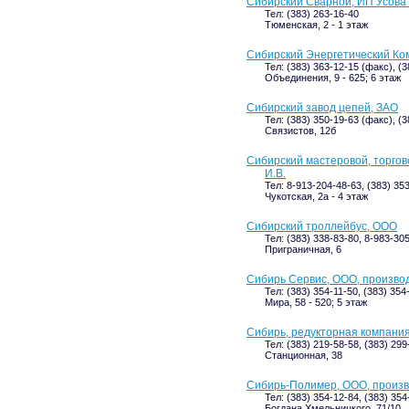
Сибирский Сварной, ИП Усова 
Тел: (383) 263-16-40
Тюменская, 2 - 1 этаж
Сибирский Энергетический Ко
Тел: (383) 363-12-15 (факс), (
Объединения, 9 - 625; 6 этаж
Сибирский завод цепей, ЗАО
Тел: (383) 350-19-63 (факс), (
Связистов, 12б
Сибирский мастеровой, торго
И.В.
Тел: 8-913-204-48-63, (383) 35
Чукотская, 2а - 4 этаж
Сибирский троллейбус, ООО
Тел: (383) 338-83-80, 8-983-30
Приграничная, 6
Сибирь Сервис, ООО, произво
Тел: (383) 354-11-50, (383) 354
Мира, 58 - 520; 5 этаж
Сибирь, редукторная компани
Тел: (383) 219-58-58, (383) 299
Станционная, 38
Сибирь-Полимер, ООО, произв
Тел: (383) 354-12-84, (383) 35
Богдана Хмельницкого, 71/10