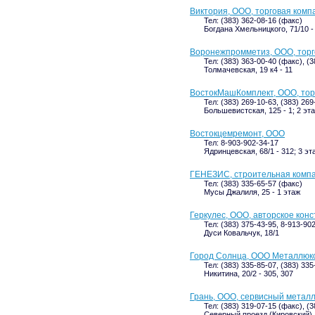
Виктория, ООО, торговая комп
Тел: (383) 362-08-16 (факс)
Богдана Хмельницкого, 71/10 -
Воронежпромметиз, ООО, тор
Тел: (383) 363-00-40 (факс), (
Толмачевская, 19 к4 - 11
ВостокМашКомплект, ООО, тор
Тел: (383) 269-10-63, (383) 269
Большевистская, 125 - 1; 2 эт
Востокцемремонт, ООО
Тел: 8-903-902-34-17
Ядринцевская, 68/1 - 312; 3 эт
ГЕНЕЗИС, строительная комп
Тел: (383) 335-65-57 (факс)
Мусы Джалиля, 25 - 1 этаж
Геркулес, ООО, авторское кон
Тел: (383) 375-43-95, 8-913-90
Дуси Ковальчук, 18/1
Город Солнца, ООО Металлюк
Тел: (383) 335-85-07, (383) 335
Никитина, 20/2 - 305, 307
Грань, ООО, сервисный метал
Тел: (383) 319-07-15 (факс), (
Северный проезд (Кировский), 