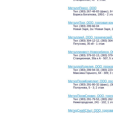
МеталлПресс, ООО
Тел: (383) 267-48-83 (факс), 8
Бориса Богаткова, 195/1 - 2 эт
МеталлТорг, ООО, торговая ко
Тел: (383) 299-66-04
Новая Заря, 2а / Новая Заря, 2
МеталликА, ООО, технический
Тел: (383) 304-12-12, (383) 30
Петухова, 35 к8 - 1 этаж
Металлинвест-Новосибирск, 
Тел: (383) 379-02-13, (383) 379
Станционная, 30а к А - 507; 5 
МеталлоИзделия, ООО, произ
Тел: (383) 299-94-33, (383) 22
Максима Горького, 64 - 309; 3 
МетизПромКомплект, ООО, про
Тел: (383) 291-80-32 (факс), (
Ползунова, 5 - 3; 2 этаж
МетизПромСервис, ООО, торг
Тел: (383) 291-79-53, (383) 26
Нижегородская, 241 - 102; 1 э
МетизСнабСбыт, ООО, торгов