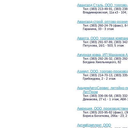
Авангард Сталь, ООО, торгово
Тел: (383) 213-49-91, (383) 238
Владимировская, 11а к3 - 104;
Авангард-строй, оптово-розни
Тел: (383) 260-24-79 (факс), 8
Гаранина, 33 - 3 этаж
Аварта, ООО, торговая компан
Тел: (383) 291-97-89, (383) 34
Петухова, 16/1 - 503; 5 этаж
Ажурная ковка, ИП Мананков А
Тел: (383) 292-26-32, (383) 292
Богдана Хмельницкого, 82
Азимут, ООО, торгово-произво
Тел: (383) 214-70-13, (383) 33
Грибоедова, 2 - 2 этаж
АкадемАвтоСервис, литейно-п
ЛитПром
Тел: (383) 336-06-58, (383) 332
Демакова, 27 к1 - 1 этаж; АБК-
Аккреция, ООО, производствен
Тел: (383) 203-95-82 (факс), (3
Бориса Богаткова, 266а - 23; 2
АктивКомплект, ООО