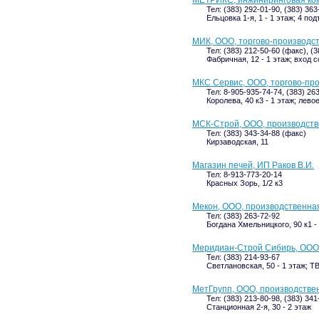
МЕТРИКС, инжиниринговая ко
Тел: (383) 292-01-90, (383) 363
Ельцовка 1-я, 1 - 1 этаж; 4 по
МИК, ООО, торгово-производс
Тел: (383) 212-50-60 (факс), (
Фабричная, 12 - 1 этаж; вход 
МКС Сервис, ООО, торгово-пр
Тел: 8-905-935-74-74, (383) 26
Королева, 40 к3 - 1 этаж; лево
МСК-Строй, ООО, производств
Тел: (383) 343-34-88 (факс)
Кирзаводская, 11
Магазин печей, ИП Раков В.И.
Тел: 8-913-773-20-14
Красных Зорь, 1/2 к3
Мекон, ООО, производственна
Тел: (383) 263-72-92
Богдана Хмельницкого, 90 к1 -
Меридиан-Строй Сибирь, ООО,
Тел: (383) 214-93-67
Светлановская, 50 - 1 этаж; 
МетГрупп, ООО, производстве
Тел: (383) 213-80-98, (383) 34
Станционная 2-я, 30 - 2 этаж