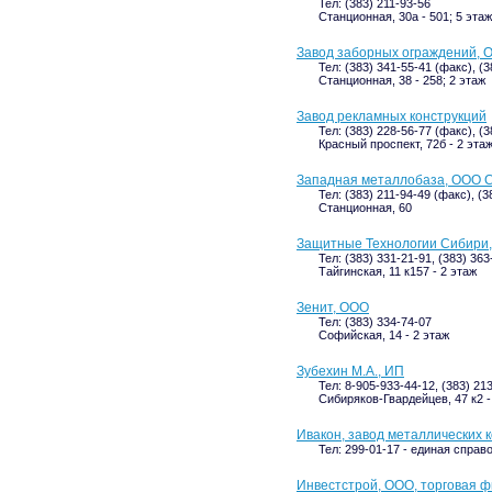
Тел: (383) 211-93-56
Станционная, 30а - 501; 5 этаж
Завод заборных ограждений, 
Тел: (383) 341-55-41 (факс), (3
Станционная, 38 - 258; 2 этаж
Завод рекламных конструкций
Тел: (383) 228-56-77 (факс), (
Красный проспект, 72б - 2 эта
Западная металлобаза, ООО С
Тел: (383) 211-94-49 (факс), (
Станционная, 60
Защитные Технологии Сибири,
Тел: (383) 331-21-91, (383) 363
Тайгинская, 11 к157 - 2 этаж
Зенит, ООО
Тел: (383) 334-74-07
Софийская, 14 - 2 этаж
Зубехин М.А., ИП
Тел: 8-905-933-44-12, (383) 21
Сибиряков-Гвардейцев, 47 к2 
Ивакон, завод металлических 
Тел: 299-01-17 - единая справ
Инвестстрой, ООО, торговая 