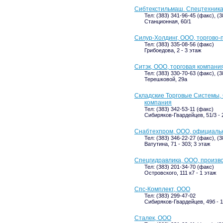
Сибтекстильмаш. Спецтехника
Тел: (383) 341-96-45 (факс), (3
Станционная, 60/1
Силур-Холдинг, ООО, торгово
Тел: (383) 335-08-56 (факс)
Грибоедова, 2 - 3 этаж
Ситэк, ООО, торговая компани
Тел: (383) 330-70-63 (факс), (
Терешковой, 29а
Складские Торговые Системы,
компания
Тел: (383) 342-53-11 (факс)
Сибиряков-Гвардейцев, 51/3 - 
Снабтехпром, ООО, официаль
Тел: (383) 346-22-27 (факс), (
Ватутина, 71 - 303; 3 этаж
Спецгидравлика, ООО, произв
Тел: (383) 201-34-70 (факс)
Островского, 111 к7 - 1 этаж
Спс-Комплект, ООО
Тел: (383) 299-47-02
Сибиряков-Гвардейцев, 49б - 1
Сталек, ООО