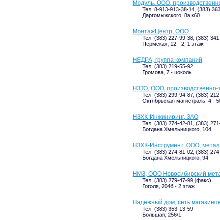
Модуль, ООО, производственн
Тел: 8-913-913-38-14, (383) 36
Даргомыжского, 8а к60
МонтажЦентр, ООО
Тел: (383) 227-99-38, (383) 34
Пермская, 12 - 2; 1 этаж
НЕДРА, группа компаний
Тел: (383) 219-55-92
Громова, 7 - цоколь
НЗТО, ООО, производственно-
Тел: (383) 299-94-87, (383) 21
Октябрьская магистраль, 4 - 5
НЗХК-Инжиниринг, ЗАО
Тел: (383) 274-42-81, (383) 271
Богдана Хмельницкого, 104
НЗХК-Инструмент, ООО, мета
Тел: (383) 274-81-02, (383) 27
Богдана Хмельницкого, 94
НМЗ, ООО Новосибирский мет
Тел: (383) 279-47-99 (факс)
Гоголя, 204б - 2 этаж
Надежный дом, сеть магазино
Тел: (383) 353-13-59
Большая, 256/1