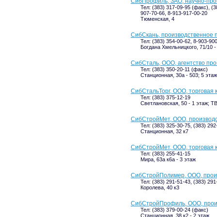
СибПрофиль, ЗАО, научно-пр
Тел: (383) 317-09-95 (факс), (3
907-70-66, 8-913-917-00-20
Тюменская, 4
СибСкань, производственное 
Тел: (383) 354-00-62, 8-903-90
Богдана Хмельницкого, 71/10 -
СибСталь, ООО, агентство п
Тел: (383) 350-20-11 (факс)
Станционная, 30а - 503; 5 этаж
СибСтальТорг, ООО, торговая
Тел: (383) 375-12-19
Светлановская, 50 - 1 этаж; 
СибСтройМет, ООО, производ
Тел: (383) 325-30-75, (383) 292
Станционная, 32 к7
СибСтройМет, ООО, торговая 
Тел: (383) 255-41-15
Мира, 63а к6а - 3 этаж
СибСтройПолимер, ООО, прои
Тел: (383) 291-51-43, (383) 291
Королева, 40 к3
СибСтройПрофиль, ООО, прои
Тел: (383) 379-00-24 (факс)
Станционная, 38 к2 - 2 этаж