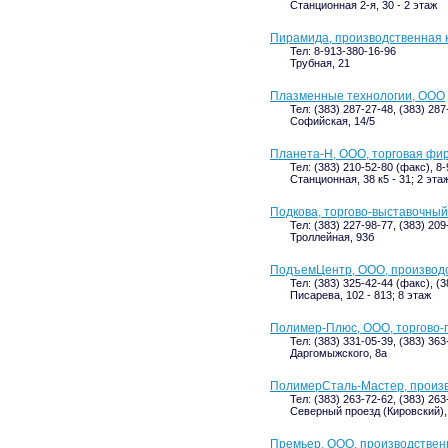
Станционная 2-я, 30 - 2 этаж
Пирамида, производственная 
Тел: 8-913-380-16-96
Трубная, 21
Плазменные технологии, ООО
Тел: (383) 287-27-48, (383) 28
Софийская, 14/5
Планета-Н, ООО, торговая фи
Тел: (383) 210-52-80 (факс), 8
Станционная, 38 к5 - 31; 2 эта
Подкова, торгово-выставочный
Тел: (383) 227-98-77, (383) 20
Троллейная, 93б
ПодъемЦентр, ООО, производ
Тел: (383) 325-42-44 (факс), (3
Писарева, 102 - 813; 8 этаж
Полимер-Плюс, ООО, торгово-
Тел: (383) 331-05-39, (383) 36
Даргомыжского, 8а
ПолимерСталь-Мастер, произ
Тел: (383) 263-72-62, (383) 263
Северный проезд (Кировский),
Премьер, ООО, производствен