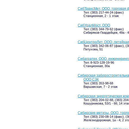
СибТрансМет, ООО, торговая 
Тел: (383) 217-44-24 (факс)
Станционная, 2 - 1 этаж
СибУралМост, ООО
Тел: (383) 344-79-62 (факс)
Сибиряков-Гвардейцев, 49а - 4
СибЦентроЛит, ООО, литейна
Тел: (383) 342-06-87 (факс), (
Петухова, 51
Сибагратех, ООО, инжиниринг
Тел: 8-923-128-19-96
Станционная, 30а
Сибирская заборостроительна
ООО СЗК
Тел: (383) 353-98-68
Варшавская, 7 - 2 этаж
Сибирская энергетическая ко
Тел: (383) 204-02-88, (383) 204
Кошурникова, 53/1 - 66; 14 эта
Сибирские метизы, ООО, торг
Тел: (383) 230-08-14 (факс), (
Железнодорожная, 1а - 4; 2 эт