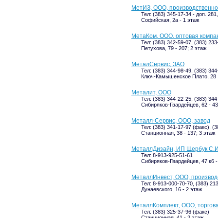
МетИЗ, ООО, производственн
Тел: (383) 345-17-34 - доп. 281
Софийская, 2а - 1 этаж
МетаКом, ООО, оптовая компа
Тел: (383) 342-59-07, (383) 233
Петухова, 79 - 207; 2 этаж
МеталСервис, ЗАО
Тел: (383) 344-98-49, (383) 34
Ключ-Камышенское Плато, 28
Металит, ООО
Тел: (383) 344-22-25, (383) 344
Сибиряков-Гвардейцев, 62 - 43
Металл-Сервис, ООО, завод
Тел: (383) 341-17-97 (факс), (
Станционная, 38 - 137; 3 этаж
МеталлДизайн, ИП Щербук С.И
Тел: 8-913-925-51-61
Сибиряков-Гвардейцев, 47 к6 -
МеталлИнвест, ООО, производ
Тел: 8-913-000-70-70, (383) 21
Дунаевского, 16 - 2 этаж
МеталлКомплект, ООО, торгов
Тел: (383) 325-37-96 (факс)
Станционная, 41 - 2 этаж