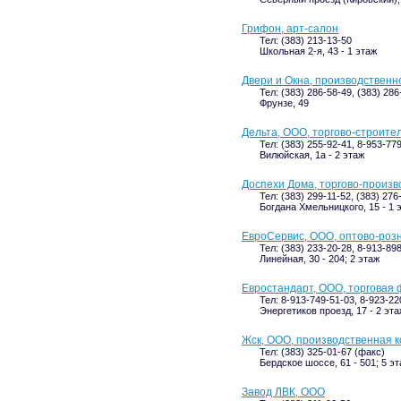
Грифон, арт-салон
Тел: (383) 213-13-50
Школьная 2-я, 43 - 1 этаж
Двери и Окна, производственн
Тел: (383) 286-58-49, (383) 286
Фрунзе, 49
Дельта, ООО, торгово-строите
Тел: (383) 255-92-41, 8-953-77
Вилюйская, 1а - 2 этаж
Доспехи Дома, торгово-произ
Тел: (383) 299-11-52, (383) 276
Богдана Хмельницкого, 15 - 1 
ЕвроСервис, ООО, оптово-роз
Тел: (383) 233-20-28, 8-913-89
Линейная, 30 - 204; 2 этаж
Евростандарт, ООО, торговая
Тел: 8-913-749-51-03, 8-923-22
Энергетиков проезд, 17 - 2 эта
Жск, ООО, производственная 
Тел: (383) 325-01-67 (факс)
Бердское шоссе, 61 - 501; 5 э
Завод ЛВК, ООО