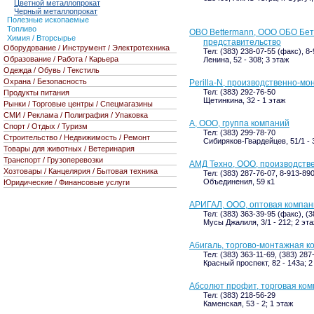
Цветной металлопрокат
Черный металлопрокат
Полезные ископаемые
Топливо
OBO Bettermann, ООО ОБО Бет
Химия / Вторсырье
представительство
Оборудование / Инструмент / Электротехника
Тел: (383) 238-07-55 (факс), 8
Образование / Работа / Карьера
Ленина, 52 - 308; 3 этаж
Одежда / Обувь / Текстиль
Охрана / Безопасность
Perilla-N, производственно-м
Тел: (383) 292-76-50
Продукты питания
Щетинкина, 32 - 1 этаж
Рынки / Торговые центры / Спецмагазины
СМИ / Реклама / Полиграфия / Упаковка
А, ООО, группа компаний
Спорт / Отдых / Туризм
Тел: (383) 299-78-70
Строительство / Недвижимость / Ремонт
Сибиряков-Гвардейцев, 51/1 - 
Товары для животных / Ветеринария
Транспорт / Грузоперевозки
АМД Техно, ООО, производств
Хозтовары / Канцелярия / Бытовая техника
Тел: (383) 287-76-07, 8-913-89
Объединения, 59 к1
Юридические / Финансовые услуги
АРИГАЛ, ООО, оптовая компан
Тел: (383) 363-39-95 (факс), (
Мусы Джалиля, 3/1 - 212; 2 эт
Абигаль, торгово-монтажная к
Тел: (383) 363-11-69, (383) 287
Красный проспект, 82 - 143а; 2
Абсолют профит, торговая ко
Тел: (383) 218-56-29
Каменская, 53 - 2; 1 этаж