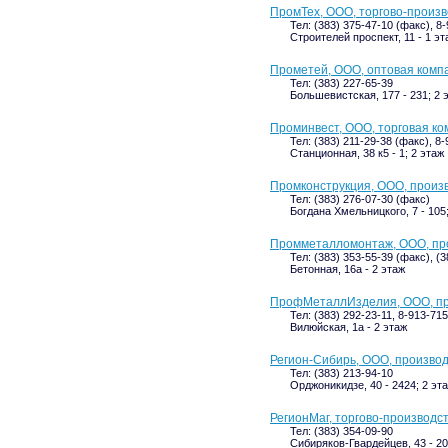
ПромТех, ООО, торгово-произ
Тел: (383) 375-47-10 (факс), 8
Строителей проспект, 11 - 1 эт
Прометей, ООО, оптовая комп
Тел: (383) 227-65-39
Большевистская, 177 - 231; 2 
Проминвест, ООО, торговая к
Тел: (383) 211-29-38 (факс), 8
Станционная, 38 к5 - 1; 2 этаж
Промконструкция, ООО, произ
Тел: (383) 276-07-30 (факс)
Богдана Хмельницкого, 7 - 105
Промметалломонтаж, ООО, пр
Тел: (383) 353-55-39 (факс), (
Бетонная, 16а - 2 этаж
ПрофМеталлИзделия, ООО, пр
Тел: (383) 292-23-11, 8-913-71
Вилюйская, 1а - 2 этаж
Регион-Сибирь, ООО, произво
Тел: (383) 213-94-10
Орджоникидзе, 40 - 2424; 2 эт
РегионМаг, торгово-производс
Тел: (383) 354-09-90
Сибиряков-Гвардейцев, 43 - 20