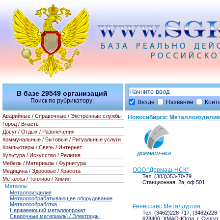
В базе
29549
организаций
Поиск по рубрикатору:
Везде
Название
Конт
Аварийные / Справочные / Экстренные службы
Новосибирск: Металлоизделия
Город / Власть
Досуг / Отдых / Развлечения
Коммунальные / Бытовые / Ритуальные услуги
Компьютеры / Связь / Интернет
Культура / Искусство / Религия
Мебель / Материалы / Фурнитура
ООО "Дормаш-НСК"
Медицина / Здоровье / Красота
Тел: (383)353-70-79
Металлы / Топливо / Химия
Станционная, 2а, оф 501
Металлы
Металлоизделия
Металлообрабатывающее оборудование
Металлообработка
Ренессанс Металлургия
Нержавеющий металлопрокат
Тел: (3462)228-717, (3462)228-
Сварочные материалы / Электроды
628400, ХМАО-Югра, г. Сургут