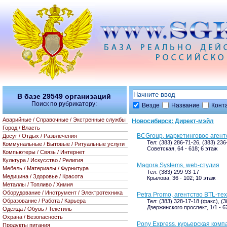
В базе
29549
организаций
Поиск по рубрикатору:
Везде
Название
Конт
Аварийные / Справочные / Экстренные службы
Новосибирск: Директ-мэйл
Город / Власть
BCGroup, маркетинговое аген
Досуг / Отдых / Развлечения
Тел: (383) 286-71-26, (383) 236
Коммунальные / Бытовые / Ритуальные услуги
Советская, 64 - 618; 6 этаж
Компьютеры / Связь / Интернет
Культура / Искусство / Религия
Magora Systems, web-студия
Мебель / Материалы / Фурнитура
Тел: (383) 299-93-17
Медицина / Здоровье / Красота
Крылова, 36 - 102; 10 этаж
Металлы / Топливо / Химия
Оборудование / Инструмент / Электротехника
Petra Promo, агентство BTL-т
Образование / Работа / Карьера
Тел: (383) 328-17-18 (факс), (
Дзержинского проспект, 1/1 - 6
Одежда / Обувь / Текстиль
Охрана / Безопасность
Pony Express, курьерская комп
Продукты питания