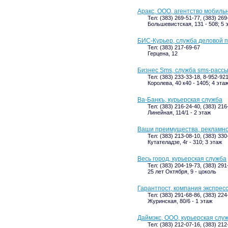
Аракс, ООО, агентство мобиль
Тел: (383) 269-51-77, (383) 269
Большевистская, 131 - 508; 5 
БИС-Курьер, служба деловой 
Тел: (383) 217-69-67
Герцена, 12
Бизнес Sms, служба sms-расс
Тел: (383) 233-33-18, 8-952-92
Королева, 40 к40 - 1405; 4 эта
Ва-Банкъ, курьерская служба
Тел: (383) 216-24-40, (383) 21
Линейная, 114/1 - 2 этаж
Ваши преимущества, рекламно
Тел: (383) 213-08-10, (383) 33
Кутателадзе, 4г - 310; 3 этаж
Весь город, курьерская служба
Тел: (383) 204-19-73, (383) 291
25 лет Октября, 9 - цоколь
Гарантпост, компания экспрес
Тел: (383) 291-68-86, (383) 22
Журинская, 80/6 - 1 этаж
Даймэкс, ООО, курьерская слу
Тел: (383) 212-07-16, (383) 212