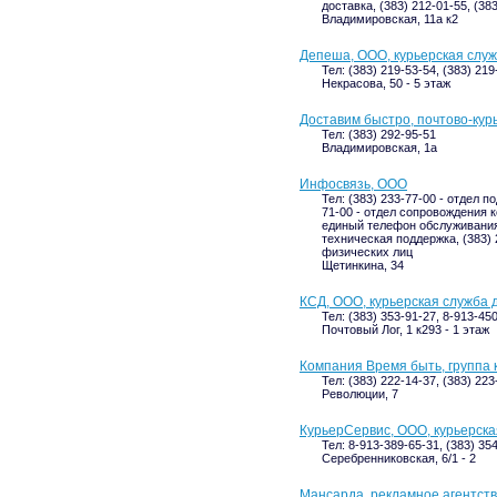
доставка, (383) 212-01-55, (38
Владимировская, 11а к2
Депеша, ООО, курьерская слу
Тел: (383) 219-53-54, (383) 219
Некрасова, 50 - 5 этаж
Доставим быстро, почтово-кур
Тел: (383) 292-95-51
Владимировская, 1а
Инфосвязь, ООО
Тел: (383) 233-77-00 - отдел 
71-00 - отдел сопровождения к
единый телефон обслуживания 
техническая поддержка, (383) 
физических лиц
Щетинкина, 34
КСД, ООО, курьерская служба 
Тел: (383) 353-91-27, 8-913-45
Почтовый Лог, 1 к293 - 1 этаж
Компания Время быть, группа
Тел: (383) 222-14-37, (383) 223
Революции, 7
КурьерСервис, ООО, курьерска
Тел: 8-913-389-65-31, (383) 35
Серебренниковская, 6/1 - 2
Мансарда, рекламное агентств