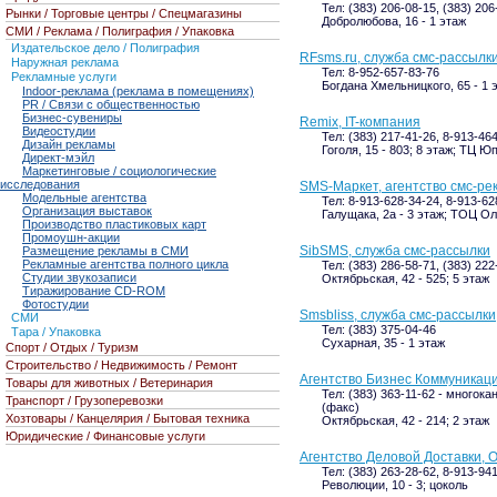
Тел: (383) 206-08-15, (383) 20
Рынки / Торговые центры / Спецмагазины
Добролюбова, 16 - 1 этаж
СМИ / Реклама / Полиграфия / Упаковка
Издательское дело / Полиграфия
RFsms.ru, служба смс-рассылк
Наружная реклама
Тел: 8-952-657-83-76
Рекламные услуги
Богдана Хмельницкого, 65 - 1 
Indoor-реклама (реклама в помещениях)
PR / Связи с общественностью
Бизнес-сувениры
Remix, IT-компания
Видеостудии
Тел: (383) 217-41-26, 8-913-46
Дизайн рекламы
Гоголя, 15 - 803; 8 этаж; ТЦ Ю
Директ-мэйл
Маркетинговые / социологические
исследования
SMS-Маркет, агентство смс-р
Модельные агентства
Тел: 8-913-628-34-24, 8-913-62
Организация выставок
Галущака, 2а - 3 этаж; ТОЦ О
Производство пластиковых карт
Промоушн-акции
SibSMS, служба смс-рассылки
Размещение рекламы в СМИ
Рекламные агентства полного цикла
Тел: (383) 286-58-71, (383) 22
Студии звукозаписи
Октябрьская, 42 - 525; 5 этаж
Тиражирование CD-ROM
Фотостудии
Smsbliss, служба смс-рассылки
СМИ
Тел: (383) 375-04-46
Тара / Упаковка
Сухарная, 35 - 1 этаж
Спорт / Отдых / Туризм
Строительство / Недвижимость / Ремонт
Агентство Бизнес Коммуникаци
Товары для животных / Ветеринария
Тел: (383) 363-11-62 - многока
Транспорт / Грузоперевозки
(факс)
Хозтовары / Канцелярия / Бытовая техника
Октябрьская, 42 - 214; 2 этаж
Юридические / Финансовые услуги
Агентство Деловой Доставки, 
Тел: (383) 263-28-62, 8-913-94
Революции, 10 - 3; цоколь