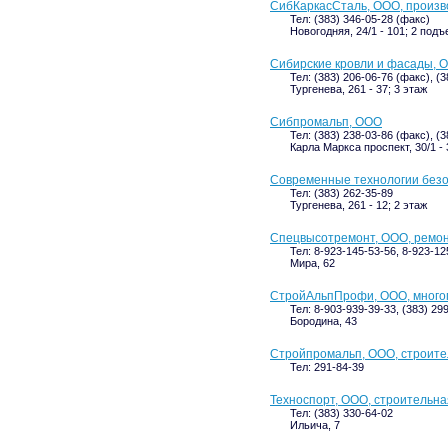
СибКаркасСталь, ООО, произв
Тел: (383) 346-05-28 (факс)
Новогодняя, 24/1 - 101; 2 подъ
Сибирские кровли и фасады, 
Тел: (383) 206-06-76 (факс), (3
Тургенева, 261 - 37; 3 этаж
Сибпромальп, ООО
Тел: (383) 238-03-86 (факс), (3
Карла Маркса проспект, 30/1 -
Современные технологии безо
Тел: (383) 262-35-89
Тургенева, 261 - 12; 2 этаж
Спецвысотремонт, ООО, ремон
Тел: 8-923-145-53-56, 8-923-12
Мира, 62
СтройАльпПрофи, ООО, много
Тел: 8-903-939-39-33, (383) 29
Бородина, 43
Стройпромальп, ООО, строит
Тел: 291-84-39
Техноспорт, ООО, строительн
Тел: (383) 330-64-02
Ильича, 7