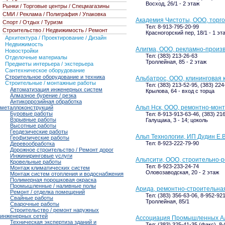
Восход, 26/1 - 2 этаж
Рынки / Торговые центры / Спецмагазины
СМИ / Реклама / Полиграфия / Упаковка
Академия Чистоты, ООО, торго
Спорт / Отдых / Туризм
Тел: 8-913-795-20-99
Строительство / Недвижимость / Ремонт
Красногорский пер, 18/1 - 1 эт
Архитектура / Проектирование / Дизайн
Недвижимость
Алигма, ООО, рекламно-произ
Новостройки
Тел: (383) 213-26-63
Отделочные материалы
Троллейная, 85 - 2 этаж
Предметы интерьера / экстерьера
Сантехническое оборудование
Строительное оборудование и техника
Альбатрос, ООО, клининговая
Строительные / монтажные работы
Тел: (383) 213-52-95, (383) 224
Автоматизация инженерных систем
Крылова, 64 - вход с торца
Алмазное бурение / резка
Антикоррозийная обработка
Альп Нск, ООО, ремонтно-мон
металлоконструкций
Буровые работы
Тел: 8-913-913-63-46, (383) 21
Взрывные работы
Галущака, 3 - 14; цоколь
Высотные работы
Геодезические работы
Альп Технологии, ИП Дудин Е.В
Геофизические работы
Тел: 8-923-222-79-90
Деревообработка
Дорожное строительство / Ремонт дорог
Инжиниринговые услуги
Альпсити, ООО, строительно-
Кровельные работы
Тел: 8-923-233-24-74
Монтаж климатических систем
Оловозаводская, 20 - 2 этаж
Монтаж систем отопления и водоснабжения
Полимерная порошковая окраска
Промышленные / наливные полы
Арида, ремонтно-строительна
Ремонт / отделка помещений
Тел: (383) 356-63-06, 8-952-92
Свайные работы
Троллейная, 85/1
Сварочные работы
Строительство / ремонт наружных
инженерных сетей
Ассоциация Промышленных А
Техническая экспертиза зданий и
Тел: (383) 325-41-35 (факс), 8