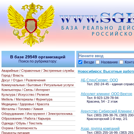
В базе
29549
организаций
Поиск по рубрикатору:
Везде
Название
Конт
Аварийные / Справочные / Экстренные службы
Новосибирск: Высотные рабо
Город / Власть
АБ СпецСервис, ООО
Досуг / Отдых / Развлечения
Тел: 292-24-45 - единая справ
Коммунальные / Бытовые / Ритуальные услуги
Компьютеры / Связь / Интернет
Абсолют клининг, ООО Вектор
Культура / Искусство / Религия
Тел: 8-923-129-78-94
Мебель / Материалы / Фурнитура
Красина, 54 - 2 этаж
Медицина / Здоровье / Красота
Металлы / Топливо / Химия
Агентство Сибирский Клининг,
Оборудование / Инструмент / Электротехника
Тел: (383) 299-38-76, (383) 20
Образование / Работа / Карьера
Красногорский 1-й пер, 2/1
Одежда / Обувь / Текстиль
Охрана / Безопасность
Азар, группа компаний
Тел: (383) 255-16-99, (383) 291
Продукты питания