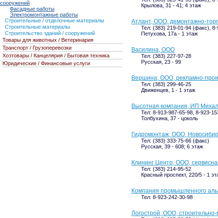
сооружений
Крылова, 31 - 41; 4 этаж
Фасадные работы
Электромонтажные работы
Строительные / отделочные материалы
Атлант, ООО, демонтажно-тор
Строительные материалы
Тел: (383) 219-01-94 (факс), 8
Строительство зданий / сооружений
Петухова, 17а - 1 этаж
Товары для животных / Ветеринария
Транспорт / Грузоперевозки
Василина, ООО
Хозтовары / Канцелярия / Бытовая техника
Тел: (383) 227-97-28
Русская, 23 - 99
Юридические / Финансовые услуги
Вершина, ООО, рекламно-прои
Тел: (383) 299-46-25
Движенцев, 1 - 1 этаж
Высотная компания, ИП Михал
Тел: 8-913-987-65-98, 8-923-15
Толбухина, 37 - цоколь
Гидромонтаж, ООО, Новосибир
Тел: (383) 333-75-66 (факс)
Русская, 39 - 608; 6 этаж
Клининг Центр, ООО, сервисн
Тел: (383) 214-95-52
Красный проспект, 220/5 - 1 эт
Компания промышленного альп
Тел: 8-923-242-30-98
Логострой, ООО, строительно