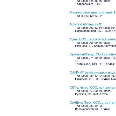
Тел: (383) 325-36-76 (факс)
Твардовского, 3 к6
Многопрофильная компания, И
Тел: 8-923-128-69-14
Монтажсибспец, ООО
Тел: (383) 291-82-54, (383) 35
Планировочная, 18/1 - 533; 5 
Оден, ООО, ремонтно-строит
Тел: (383) 206-09-86 (факс)
Якушева, 41 / Бориса Богаткова
ПромальпФасад, ООО, строит
Тел: (383) 274-20-40 (факс), (
45
Тайгинская, 13/1 - 413; 4 этаж
САММИТ, рекламно-производс
Тел: (383) 230-12-22, (383) 202
Никитина, 20 - 309; 3 этаж; вхо
СВТ-электро, ООО, монтажная
Тел: (383) 363-00-49 (факс)
Русская, 39 - 323; 3 этаж
СибДемоПлюс, ООО, строител
Тел: (383) 286-49-83
Волочаевская, 64 - 1 этаж