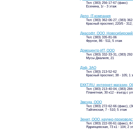
Тел: (383) 256-17-67 (факс)
Есенина, 1г - 3 этаж
Депо, IT-компания
Тел: (383) 362-06-27, (383) 362
Красный проспект, 220/5 - 312;
Диасофт, ООО, Новосибирски
Тел: (383) 335-81-06
Фрунзе, 86 - 511; 5 этаж
Домоцентр-ИТ, ООО
Тел: (383) 332-33-31, (383) 292
Мусы Джалиля, 21
Дэф, ЗАО
Тел: (383) 213-52-62
Красный проспект, 38 - 105; 1 
ЕККТ.RU, интернет-магазин, 
Тел: (383) 213-40-04, (383) 28
Планетная, 30 к12 - въезд с у
Звезда, ООО
Тел: (383) 272-62-66 (факс), (3
Тайгинская, 7 - 510; 5 этаж
Зенит, ООО, научно-производ
Тел: (383) 222-00-61 (факс), 8
Ядринцевская, 73 к1 - 104; 2 э