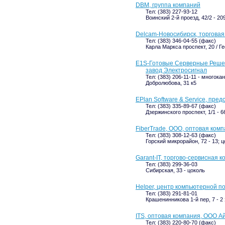
DBM, группа компаний
Тел: (383) 227-93-12
Воинский 2-й проезд, 42/2 - 20
Delcam-Новосибирск, торговая
Тел: (383) 346-04-55 (факс)
Карла Маркса проспект, 20 / Ге
E1S-Готовые Серверные Реше
завод Электросигнал
Тел: (383) 206-11-11 - многок
Добролюбова, 31 к5
EPlan Software & Service, пред
Тел: (383) 335-89-67 (факс)
Дзержинского проспект, 1/1 - 6
FiberTrade, ООО, оптовая ком
Тел: (383) 308-12-63 (факс)
Горский микрорайон, 72 - 13; 
Garant-IT, торгово-сервисная 
Тел: (383) 299-36-03
Сибирская, 33 - цоколь
Helper, центр компьютерной 
Тел: (383) 291-81-01
Крашенинникова 1-й пер, 7 - 2
ITS, оптовая компания, ООО А
Тел: (383) 220-80-70 (факс)