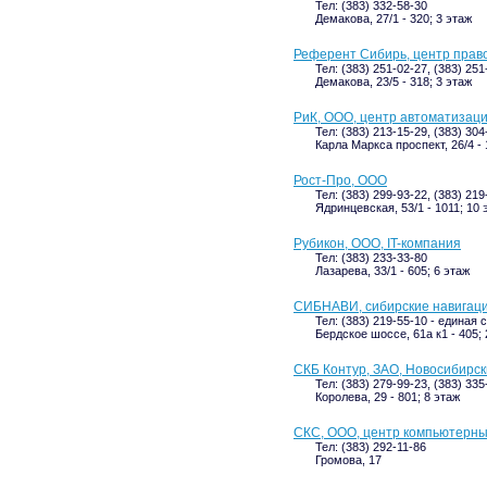
Тел: (383) 332-58-30
Демакова, 27/1 - 320; 3 этаж
Референт Сибирь, центр пра
Тел: (383) 251-02-27, (383) 25
Демакова, 23/5 - 318; 3 этаж
РиК, ООО, центр автоматизац
Тел: (383) 213-15-29, (383) 304
Карла Маркса проспект, 26/4 - 
Рост-Про, ООО
Тел: (383) 299-93-22, (383) 219
Ядринцевская, 53/1 - 1011; 10 
Рубикон, ООО, IT-компания
Тел: (383) 233-33-80
Лазарева, 33/1 - 605; 6 этаж
СИБНАВИ, сибирские навигац
Тел: (383) 219-55-10 - единая
Бердское шоссе, 61а к1 - 405; 
СКБ Контур, ЗАО, Новосибирс
Тел: (383) 279-99-23, (383) 335
Королева, 29 - 801; 8 этаж
СКС, ООО, центр компьютерны
Тел: (383) 292-11-86
Громова, 17