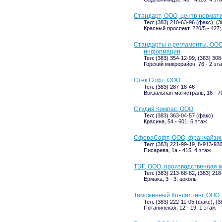
Стандарт, ООО, центр нормат
Тел: (383) 210-63-96 (факс), (3
Красный проспект, 220/5 - 427;
Стандарты и регламенты, ООО
информации
Тел: (383) 354-12-99, (383) 308
Горский микрорайон, 76 - 2 эт
Стек Софт, ООО
Тел: (383) 287-18-46
Вокзальная магистраль, 16 - 7
Студия Компас, ООО
Тел: (383) 363-04-57 (факс)
Красина, 54 - 601; 6 этаж
СфераСофт, ООО, франчайзин
Тел: (383) 221-99-19, 8-913-93
Писарева, 1а - 415; 4 этаж
ТЭГ, ООО, производственная 
Тел: (383) 213-68-82, (383) 218
Ермака, 3 - 3; цоколь
Таможенный Консалтинг, ООО
Тел: (383) 222-11-05 (факс), (3
Потанинская, 12 - 19; 1 этаж