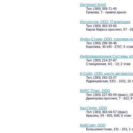
Интернет-Клуб
Тел: (383) 359-71-45
Громова, 7 - правое крыло
Интсистем, ООО, IT-компания
Тел: (383) 363-33-65
Карла Маркса проспект, 57 - 31
Инфо-Стрим, ООО, торговая к
Тел: (383) 299-39-46
Королева, 40 к40 - 2707; 5 эта
Информационные Системы дл
Тел: (383) 214-37-87
Станционная, 4/1 - 13; 2 этаж
К-Софт, ООО, центр автомати
Тел: (383) 292-23-27
Ядринцевская, 53/1 - 1011; 10 
КИРС Плюс, ООО
Тел: (383) 227-83-59 (факс), (
Димитрова проспект, 7 - 812; 8
Кад Групп, ООО
Тел: (383) 363-04-57 (факс)
Красина, 54 - 605, 606; 6 этаж
КейСофт, ООО
Большевистская, 131 - 101; 1 