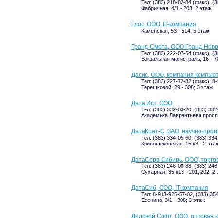
Тел: (383) 218-82-84 (факс), (
Фабричная, 4/1 - 203; 2 этаж
Глос, ООО, IT-компания
Каменская, 53 - 514; 5 этаж
Гранд-Смета, ООО Гранд-Ново
Тел: (383) 222-07-64 (факс), (
Вокзальная магистраль, 16 - 7
Дасис, ООО, компания компьют
Тел: (383) 227-72-82 (факс), 8
Терешковой, 29 - 308; 3 этаж
Дата Ист, ООО
Тел: (383) 332-03-20, (383) 33
Академика Лаврентьева проспек
ДатаКрат-С, ЗАО, научно-про
Тел: (383) 334-05-60, (383) 33
Кривощековская, 15 к3 - 2 эта
ДатаСерв-Сибирь, ООО, торго
Тел: (383) 246-00-88, (383) 246
Сухарная, 35 к13 - 201, 202; 2
ДатаСиб, ООО, IT-компания
Тел: 8-913-925-57-02, (383) 35
Есенина, 3/1 - 308; 3 этаж
Деловой Софт, ООО, оптовая 