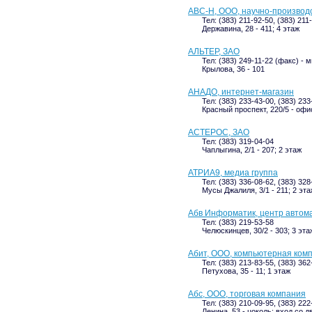
АВС-Н, ООО, научно-производ
Тел: (383) 211-92-50, (383) 211
Державина, 28 - 411; 4 этаж
АЛЬТЕР, ЗАО
Тел: (383) 249-11-22 (факс) - 
Крылова, 36 - 101
АНАДО, интернет-магазин
Тел: (383) 233-43-00, (383) 233
Красный проспект, 220/5 - офи
АСТЕРОС, ЗАО
Тел: (383) 319-04-04
Чаплыгина, 2/1 - 207; 2 этаж
АТРИА9, медиа группа
Тел: (383) 336-08-62, (383) 328
Мусы Джалиля, 3/1 - 211; 2 эта
Абв Информатик, центр автом
Тел: (383) 219-53-58
Челюскинцев, 30/2 - 303; 3 эта
Абит, ООО, компьютерная ком
Тел: (383) 213-83-55, (383) 36
Петухова, 35 - 11; 1 этаж
Абс, ООО, торговая компания
Тел: (383) 210-09-95, (383) 222
Ленина, 53 - цоколь; вход со д