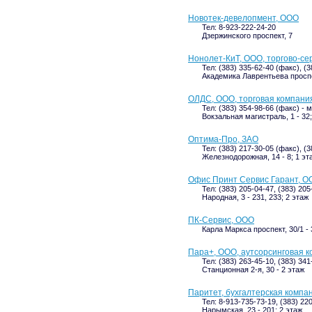
Новотек-девелопмент, ООО
Тел: 8-923-222-24-20
Дзержинского проспект, 7
Нонолет-КиТ, ООО, торгово-се
Тел: (383) 335-62-40 (факс), (
Академика Лаврентьева проспек
ОЛДС, ООО, торговая компани
Тел: (383) 354-98-66 (факс) - 
Вокзальная магистраль, 1 - 32
Оптима-Про, ЗАО
Тел: (383) 217-30-05 (факс), (
Железнодорожная, 14 - 8; 1 эт
Офис Принт Сервис Гарант, О
Тел: (383) 205-04-47, (383) 205
Народная, 3 - 231, 233; 2 этаж
ПК-Сервис, ООО
Карла Маркса проспект, 30/1 - 
Пара+, ООО, аутсорсинговая 
Тел: (383) 263-45-10, (383) 34
Станционная 2-я, 30 - 2 этаж
Паритет, бухгалтерская компа
Тел: 8-913-735-73-19, (383) 22
Нарымская, 23 - 201; 2 этаж