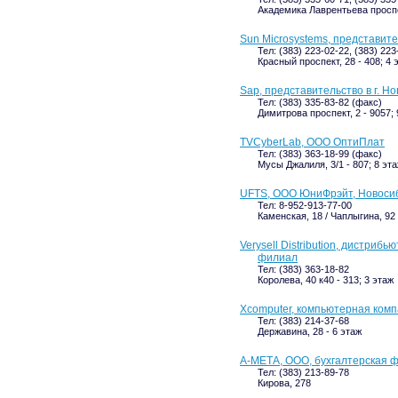
Академика Лаврентьева проспек
Sun Microsystems, представите
Тел: (383) 223-02-22, (383) 223
Красный проспект, 28 - 408; 4 
Sар, представительство в г. Н
Тел: (383) 335-83-82 (факс)
Димитрова проспект, 2 - 9057; 
TVCyberLab, ООО ОптиПлат
Тел: (383) 363-18-99 (факс)
Мусы Джалиля, 3/1 - 807; 8 эт
UFTS, ООО ЮниФрэйт, Новоси
Тел: 8-952-913-77-00
Каменская, 18 / Чаплыгина, 92 
Verysell Distribution, дистриб
филиал
Тел: (383) 363-18-82
Королева, 40 к40 - 313; 3 этаж
Xcomputer, компьютерная ком
Тел: (383) 214-37-68
Державина, 28 - 6 этаж
А-МЕТА, ООО, бухгалтерская 
Тел: (383) 213-89-78
Кирова, 278