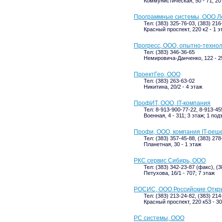
Коммунистическая, 50 - 71; 20
Программные системы, ООО Л
Тел: (383) 325-76-03, (383) 216
Красный проспект, 220 к2 - 1 э
Прогресс, ООО, опытно-технол
Тел: (383) 346-36-65
Немировича-Данченко, 122 - 25
ПроектГео, ООО
Тел: (383) 263-63-02
Никитина, 20/2 - 4 этаж
ПрофИТ, ООО, IT-компания
Тел: 8-913-900-77-22, 8-913-45
Военная, 4 - 311; 3 этаж; 1 под
Профи, ООО, компания IT-реш
Тел: (383) 357-45-88, (383) 27
Планетная, 30 - 1 этаж
РКС сервис Сибирь, ООО
Тел: (383) 342-23-87 (факс), (
Петухова, 16/1 - 707; 7 этаж
РОСИС, ООО Российские Отк
Тел: (383) 213-24-82, (383) 21
Красный проспект, 220 к53 - 30
РС системы, ООО