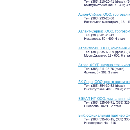
Тел: (383) 210-20-41 (факс), (
Коммунистическая, 7 - 307; 3 
Аскон-Сибирь, ООО, торговая 
Тел: (383) 233-23-00
Вокзальная магистраль, 16 - 1
Атлант-Сервис, ООО, торгово
Тел: (383) 201-23-43
Некрасова, 50 - 409; 4 этаж
Атлантис-ИТ, ООО, компания 
Тел: (383) 335-65-59 (факс), (
Мусы Джалиля, 11 - 600; 6 эта
Атлас, ФГУП, научно-техничес
Тел: (383) 211-92-76 (факс)
Фрунзе, 5 - 301; 3 этаж
БК-Софт, ООО, центр автомат
Тел: (383) 354-30-52 (факс)
Институтская, 4/18 - 209а; 2 э
БЭКАП ИТ, ООО, компания ин
Тел: (383) 325-07-71, (383) 325
Писарева, 102/1 - 2 этаж
БиК, официальный партнер ф
Тел: (383) 335-65-15, (383) 33
Инженерная, 4а - 416