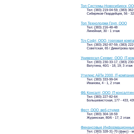
Топ Системы-Новосибирск, ОО
Тел: (383) 219-04-59, (383) 36
Сибиряков-Гвардейцев, 56 - 32
Топ Технолоджи Груп, ООО
Тел: (383) 216-48-48
Линейная, 30 - 1 этаж
Тсч Софт, ООО, торговая комп
Тел: (383) 292-87-59, (383) 222
Советская, 65 / Димитрова прос
Универсал-Сервис, ООО, IT-ко
Тел: (383) 230-33-17, (383) 230
Ватутина, 40/1 - 18, 19; 3 этаж
Утилекс АйТи 2000, IT-компани
Тел: (383) 333-99-04
Иванова, 4 - 1, 2 этаж
ФБ Консалт, ООО, IT-консалти
Тел: (383) 227-82-64
Большевистская, 177 - 433, 435
Фест, ООО, веб-студия
Тел: (383) 304-18-59
Журинская, 80/6 - 17; 2 этаж
Финансовые Информационные 
Тел: (383) 328-31-70 (факс) -