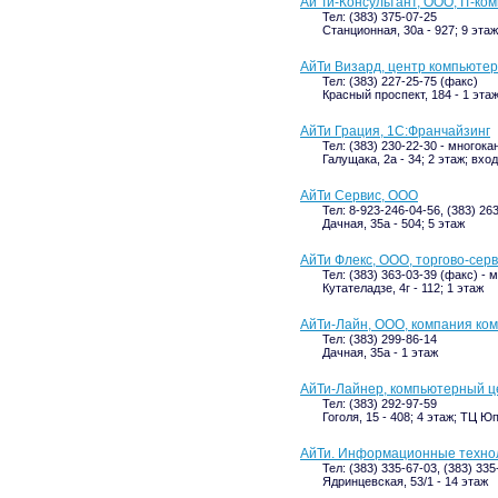
Ай Ти-Консультант, ООО, IT-ко
Тел: (383) 375-07-25
Станционная, 30а - 927; 9 этаж
АйТи Визард, центр компьюте
Тел: (383) 227-25-75 (факс)
Красный проспект, 184 - 1 эта
АйТи Грация, 1С:Франчайзинг
Тел: (383) 230-22-30 - многок
Галущака, 2а - 34; 2 этаж; вхо
АйТи Сервис, ООО
Тел: 8-923-246-04-56, (383) 26
Дачная, 35а - 504; 5 этаж
АйТи Флекс, ООО, торгово-сер
Тел: (383) 363-03-39 (факс) -
Кутателадзе, 4г - 112; 1 этаж
АйТи-Лайн, ООО, компания к
Тел: (383) 299-86-14
Дачная, 35а - 1 этаж
АйТи-Лайнер, компьютерный ц
Тел: (383) 292-97-59
Гоголя, 15 - 408; 4 этаж; ТЦ Ю
АйТи. Информационные технол
Тел: (383) 335-67-03, (383) 33
Ядринцевская, 53/1 - 14 этаж