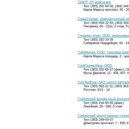
СМИТ, ИТ-компания
Тел: (383) 291-60-56, (383) 346
Карла Маркса проспект, 30 - 20
СемьСервис, компьютерный ц
Тел: (383) 354-22-55, (383) 354
Писарева, 60 - 211е; 2 этаж; 
Сервикс-плюс, ООО, информац
Тел: (383) 292-19-35
Сибиряков-Гвардейцев, 56 - 14
СибМедиа, ООО, торговая ком
Карла Маркса площадь, 2 - цо
СибПроектКом, ООО
Тел: (383) 332-85-57 (факс), (
Мусы Джалиля, 11 - 405, 407; 4
СибТелКом, ЗАО, центр автом
Тел: (383) 363-21-11, (383) 363
Русская, 41/1 - 14
Сибирский бюджетный консалт
Тел: (383) 216-50-45 (факс)
Линейная, 28 - 308; 3 этаж
Сибирский центр бизнес-техн
Тел: (383) 249-63-07
Димитрова проспект, 7 - 830; 8