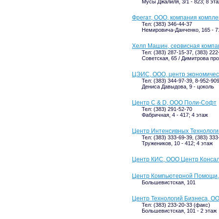
Мусы Джалиля, 3/1 - 823; 8 эт
Фрегат, ООО, компания компл
Тел: (383) 346-44-37
Немировича-Данченко, 165 - 71
Хелп Машин, сервисная компа
Тел: (383) 287-15-37, (383) 22
Советская, 65 / Димитрова прос
ЦЭИС, ООО, центр экономиче
Тел: (383) 344-97-39, 8-952-90
Дениса Давыдова, 9 - цоколь
Центр C & D, ООО Поли-Софт
Тел: (383) 291-52-70
Фабричная, 4 - 417; 4 этаж
Центр Интенсивных Технологи
Тел: (383) 333-69-39, (383) 333
Тружеников, 10 - 412; 4 этаж
Центр КИС, ООО Центр Конса
Центр Компьютерной Помощи,
Большевистская, 101
Центр Технологий Бизнеса, О
Тел: (383) 233-20-33 (факс)
Большевистская, 101 - 2 этаж