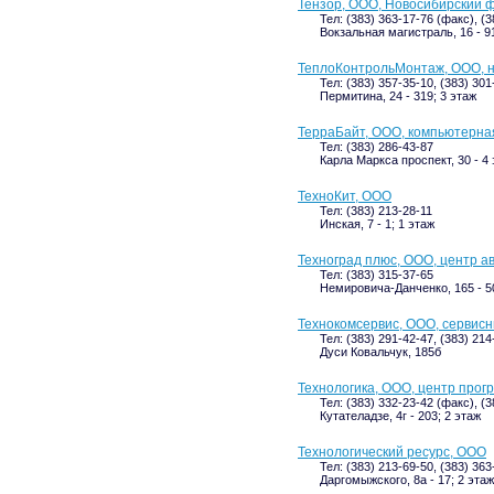
Тензор, ООО, Новосибирский 
Тел: (383) 363-17-76 (факс), (
Вокзальная магистраль, 16 - 9
ТеплоКонтрольМонтаж, ООО, 
Тел: (383) 357-35-10, (383) 301
Пермитина, 24 - 319; 3 этаж
ТерраБайт, ООО, компьютерна
Тел: (383) 286-43-87
Карла Маркса проспект, 30 - 4
ТехноКит, ООО
Тел: (383) 213-28-11
Инская, 7 - 1; 1 этаж
Техноград плюс, ООО, центр а
Тел: (383) 315-37-65
Немировича-Данченко, 165 - 50
Технокомсервис, ООО, сервис
Тел: (383) 291-42-47, (383) 214
Дуси Ковальчук, 185б
Технологика, ООО, центр про
Тел: (383) 332-23-42 (факс), (
Кутателадзе, 4г - 203; 2 этаж
Технологический ресурс, ООО
Тел: (383) 213-69-50, (383) 363
Даргомыжского, 8а - 17; 2 этаж