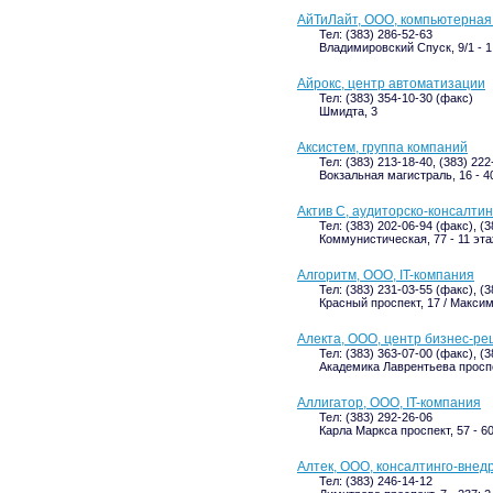
АйТиЛайт, ООО, компьютерная
Тел: (383) 286-52-63
Владимировский Спуск, 9/1 - 1
Айрокс, центр автоматизации
Тел: (383) 354-10-30 (факс)
Шмидта, 3
Аксистем, группа компаний
Тел: (383) 213-18-40, (383) 22
Вокзальная магистраль, 16 - 4
Актив С, аудиторско-консалти
Тел: (383) 202-06-94 (факс), (
Коммунистическая, 77 - 11 эт
Алгоритм, ООО, IT-компания
Тел: (383) 231-03-55 (факс), (3
Красный проспект, 17 / Максима
Алекта, ООО, центр бизнес-р
Тел: (383) 363-07-00 (факс), (
Академика Лаврентьева проспе
Аллигатор, ООО, IT-компания
Тел: (383) 292-26-06
Карла Маркса проспект, 57 - 60
Алтек, ООО, консалтинго-внед
Тел: (383) 246-14-12