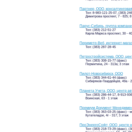
Партнер, ООО, консалтингова
Тел: 8-983-121-25-07, (383) 24
Димитрова проспект, 7 - 825; 8
Парус-Сибирь, группа компани
Тел: (383) 212-51-27
Карла Маркса проспект, 30 - 40
Периметр-Веб, интернет-мага
Тел: (383) 287-28-45
Петростройсистема, ООО, це
Тел: (383) 308-15-77 (факс)
Пермитина, 24 - 313а; 3 этаж
Пилот-Новосибирск, ООО
Тел: (383) 344-61-44 (факс)
Сибиряков-Гвардейцев, 49а - 2
Планета Учета, ООО, центр а
Тел: (383) 286-44-17, 8-913-93
Воинская, 63 - 1 этаж
Премиум Документ Менеджмен
Тел: (383) 363-03-25 (факс) -
Кутателадзе, 4г - 317; 3 этаж
ПроЭнергоСофт, ООО, центр н
Тел: (383) 218-73-29 (факс), (