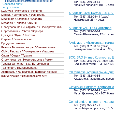
Продажа программного обеспечения
Тел: (383) 230-08-61
Средства связи
Красный проспект, 101 - 2 эта
Услуги связи
Культура / Искусство / Религия
Autodesk Silver Partner, ЗАО 
Мебель / Материалы / Фурнитура
Тел: (383) 362-04-44 (факс)
Медицина / Здоровье / Красота
Нарымская, 23 - 4 этаж
Металлы / Топливо / Химия
Оборудование / Инструмент / Электротехника
Autodesk VAR, ООО Интеграл
Образование / Работа / Карьера
Тел: (383) 375-00-64
Семьи Шамшиных, 12 - 1 этаж
Одежда / Обувь / Текстиль
Охрана / Безопасность
Axoft, дистрибьюторская комп
Продукты питания
Тел: (383) 362-00-96 (факс)
Рынки / Торговые центры / Спецмагазины
Коммунистическая, 48а - 715, 
СМИ / Реклама / Полиграфия / Упаковка
Спорт / Отдых / Туризм
BCC, ЗАО Бизнес Компьютер 
Строительство / Недвижимость / Ремонт
Тел: (383) 335-60-76, (383) 33
Товары для животных / Ветеринария
Большевистская, 103 - 512, 51
Транспорт / Грузоперевозки
Хозтовары / Канцелярия / Бытовая техника
Claromentis, официальный ди
Тел: (383) 332-40-55
Юридические / Финансовые услуги
Академика Лаврентьева проспек
CleverCell Software, торговая 
Тел: (383) 363-18-99 (факс)
Мусы Джалиля, 3/1 - 807; 8 эт
Compiland.ru, интернет-магаз
Тел: (383) 375-47-71
Карла Маркса проспект, 57 - 50