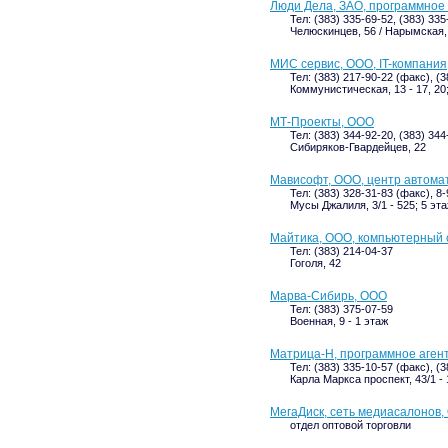
Люди Дела, ЗАО, программное 
Тел: (383) 335-69-52, (383) 335
Челюскинцев, 56 / Нарымская, 
МИС сервис, ООО, IT-компания
Тел: (383) 217-90-22 (факс), (
Коммунистическая, 13 - 17, 20
МТ-Проекты, ООО
Тел: (383) 344-92-20, (383) 34
Сибиряков-Гвардейцев, 22
Мависофт, ООО, центр автома
Тел: (383) 328-31-83 (факс), 8
Мусы Джалиля, 3/1 - 525; 5 эт
Майтика, ООО, компьютерный 
Тел: (383) 214-04-37
Гоголя, 42
Марва-Сибирь, ООО
Тел: (383) 375-07-59
Военная, 9 - 1 этаж
Матрица-Н, программное аген
Тел: (383) 335-10-57 (факс), (
Карла Маркса проспект, 43/1 - 
МегаДиск, сеть медиасалонов
отдел оптовой торговли