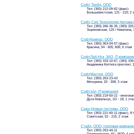
Софт Трейд, ООО
Тел: (383) 212-09-82 (факс)
Большевистская, 131 - 210; 2 
Софт-Сиб Технологии Автомат
Тел: (383) 266-36-35, (383) 325
Зыряновская, 125 / Никитина, 1
СофтКомпас, ООО
Тел: (383) 363-04-57 (факс)
Красина, 54 - 605, 606; 6 этаж
СофтЛаб-Нск, ЗАО, IT-компани
Тел: (383) 333-10-67, (383) 339
Академика Коптюга проспект, 1а
СофтМастер, ООО
Тел: (383) 263-23-43
Мичурина, 20 - 308; 3 этаж
Софтэлл, IT-компания
Тел: (383) 219-50-21 - многока
Дуси Ковальчук, 2/2 - 18; 1 эта
Союз-Новые системы, ООО
Тел: (383) 221-60-11 (факс), 8
Советская, 52 - 215; 2 этаж
Стайл, ООО, торговая компани
Тел: (383) 263-44-11
Орджоникидзе, 40 - 4620; 4 эт