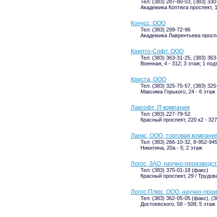
Тел: (383) 287-80-03, (383) 330
Академика Коптюга проспект, 1
Конусс, ООО
Тел: (383) 299-72-96
Академика Лаврентьева проспек
Крипто-Софт, ООО
Тел: (383) 363-31-25, (383) 363
Военная, 4 - 312; 3 этаж; 1 по
Криста, ООО
Тел: (383) 325-75-57, (383) 32
Максима Горького, 24 - 6 этаж
Лаксофт, IT-компания
Тел: (383) 227-79-52
Красный проспект, 220 к2 - 327
Ланкс, ООО, торговая компани
Тел: (383) 266-10-32, 8-952-94
Никитина, 20а - 5; 2 этаж
Логос, ЗАО, научно-производ
Тел: (383) 375-01-18 (факс)
Красный проспект, 29 / Трудова
Логос-Плюс, ООО, научно-про
Тел: (383) 362-05-05 (факс), (
Достоевского, 58 - 508; 5 этаж