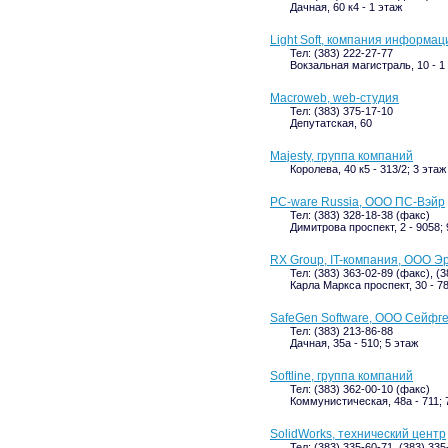
Дачная, 60 к4 - 1 этаж
Light Soft, компания информа
Тел: (383) 222-27-77
Вокзальная магистраль, 10 - 1
Macroweb, web-студия
Тел: (383) 375-17-10
Депутатская, 60
Majesty, группа компаний
Королева, 40 к5 - 313/2; 3 этаж
PC-ware Russia, ООО ПС-Вэйр
Тел: (383) 328-18-38 (факс)
Димитрова проспект, 2 - 9058; 
RX Group, IT-компания, ООО Эр
Тел: (383) 363-02-89 (факс), (3
Карла Маркса проспект, 30 - 78
SafeGen Software, ООО Сейфг
Тел: (383) 213-86-88
Дачная, 35а - 510; 5 этаж
Softline, группа компаний
Тел: (383) 362-00-10 (факс)
Коммунистическая, 48а - 711; 
SolidWorks, технический центр
Тел: (383) 335-60-71, (383) 33