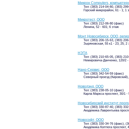
Микрон Computers, компьютер
Тел: (383) 214-04-80, (383) 299
Горский микрорайон, 61 - 1; 1 
Микротест, ООО
Тел: (383) 212-06-80 (факс)
Ленина, 52 - 601; 6 этаж
Монт Новосибирск, ООО, реги
Тел: (383) 206-15-63, (383) 20
Зыряновская, 55 к1 - 23, 25; 2
НЭТА
Тел: (383) 210-65-05, (383) 21
Немировича-Данченко, 120/2 -
Нано-Сервис, ООО
Тел: (383) 342-54-59 (факс)
Северный проезд (Кировский), 4
Новолэнд, ООО
Тел: (383) 238-05-10 (факс)
Карла Маркса проспект, 30/1 - 
Новосибирский институт прог
Тел: (383) 330-87-40, (383) 33
Академика Лаврентьева проспек
Новософт, ООО
Тел: (383) 330-34-76 (факс), (
Академика Коптюга проспект, 4 