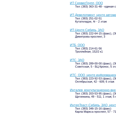
ИТ СервисГрупп, ООО
Тел: (383) 363-31-48 - единая
ИТ-Девелопмент, центр автом
Тел: (383) 251-02-51
Кутателадзе, 4г - 2 этаж
ИТ-Центр Сибирь, ЗАО
Тел: (383) 222-64-15 (факс), (
Димитрова проспект, 3
ИТБ, ООО
Тел: (383) 214-61-56
Троллейная, 152/2 к1
ИТС, ЗАО
Тел: (383) 289-00-00 (факс), (3
Советская, 5 - БЦ Кронос; 5 э
ИТС, ООО, центр информацио
Тел: (383) 223-92-53 (факс), (
Октябрьская, 42 - 609; 6 этаж
Инталев, консультационно-вн
Тел: (383) 203-53-95 (факс), (
Щетинкина, 49 - 511; 1 этаж; 5
ИнтерТраст-Сибирь, ЗАО, цен
Тел: (383) 346-15-16 (факс)
Карла Маркса проспект, 57 - 71