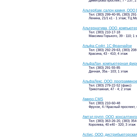
Димитрова проспект, 7 - 237; 2
АльтерКам, салон камня, ООО
Тел: (383) 299-40-95, (383) 291
Ленина, 21/1 к1 - 1 этаж; ТЦ М
Альтернатива, ООО, компьюте
Тел: (383) 210-17-18
Максима Горького, 39 - 110; 1 
Альфа-Софт, 1С:Франчайзи
Тел: (383) 292-29-63, (383) 208
Красина, 43 - 410; 4 этаж
АльфаЛан, компьютерная фир
Тел: (383) 291-55-85
Дачная, 35а - 103; 1 этаж
АльфаЛекс, ООО, программное
Тел: (383) 279-22-52 (факс)
Трикотажная, 47 - 4; 2 этаж
Амиро.CMS
Тел: (383) 210-60-48
Фрунзе, 4 / Красный проспект, 
Амтэл групп, ООО, консалтинг
Тел: (383) 363-26-20, (383) 354
Королева, 40 к40 - 320; 3 этаж
Асбис, ООО, дистрибьюторска