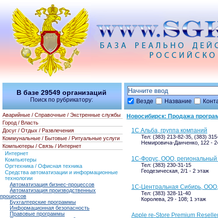
В базе
29549
организаций
Поиск по рубрикатору:
Везде
Название
Конт
Аварийные / Справочные / Экстренные службы
Новосибирск: Продажа програ
Город / Власть
1С Альба, группа компаний
Досуг / Отдых / Развлечения
Тел: (383) 213-82-35, (383) 31
Коммунальные / Бытовые / Ритуальные услуги
Немировича-Данченко, 122 - 2
Компьютеры / Связь / Интернет
Интернет
1С-Форус, ООО, региональный
Компьютеры
Тел: (383) 230-31-15
Оргтехника / Офисная техника
Геодезическая, 2/1 - 2 этаж
Средства автоматизации и информационные
технологии
Автоматизация бизнес-процессов
1С-Центральная Сибирь, ООО,
Автоматизация производственных
Тел: (383) 328-11-40
процессов
Королева, 29 - 108; 1 этаж
Бухгалтерские программы
Информационная безопасность
Правовые программы
Apple re-Store Premium Reselle