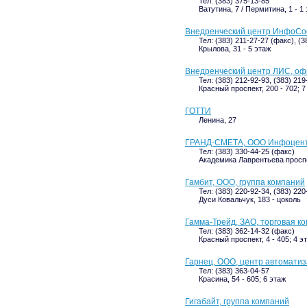
Тел: (383) 375-13-85
Ватутина, 7 / Пермитина, 1 - 1
Внедренческий центр ИнфоСо
Тел: (383) 211-27-27 (факс), (3
Крылова, 31 - 5 этаж
Внедренческий центр ЛИС, оф
Тел: (383) 212-92-93, (383) 219
Красный проспект, 200 - 702; 7
ГОТТИ
Ленина, 27
ГРАНД-СМЕТА, ООО Инфоцент
Тел: (383) 330-44-25 (факс)
Академика Лаврентьева проспек
Гамбит, ООО, группа компаний
Тел: (383) 220-92-34, (383) 22
Дуси Ковальчук, 183 - цоколь
Гамма-Трейд, ЗАО, торговая к
Тел: (383) 362-14-32 (факс)
Красный проспект, 4 - 405; 4 э
Гарнец, ООО, центр автомати
Тел: (383) 363-04-57
Красина, 54 - 605; 6 этаж
Гигабайт, группа компаний