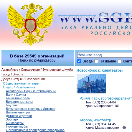
В базе
29549
организаций
Поиск по рубрикатору:
Везде
Название
Конт
Аварийные / Справочные / Экстренные службы
Новосибирск: Кинотеатры
Город / Власть
Досуг / Отдых / Развлечения
Общественное питание
Отдых / Развлечения
Аквапарки / Водные аттракционы
Бани / Сауны
Банкетные залы
Ройял Парк, торгово-развлека
Бильярдные залы
Тел: (383) 230-04-04
Боулинг
Красный проспект, 101
Букмекерские конторы / Лотереи
Дайвинг-центры
Детские игротеки
Зоопарк
Аврора, кинотеатр
Кинотеатры
Тел: (383) 354-14-45
Ночные клубы
Карла Маркса проспект, 49
Организация и проведение праздников