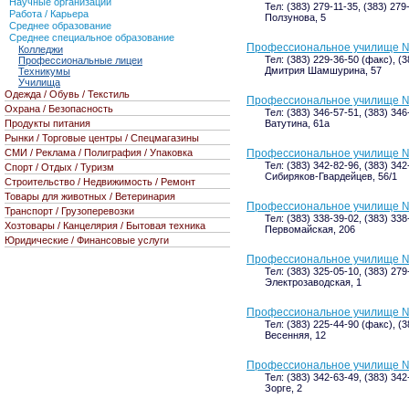
Научные организации
Тел: (383) 279-11-35, (383) 279
Работа / Карьера
Ползунова, 5
Среднее образование
Среднее специальное образование
Профессиональное училище №1
Колледжи
Тел: (383) 229-36-50 (факс), (3
Профессиональные лицеи
Дмитрия Шамшурина, 57
Техникумы
Училища
Одежда / Обувь / Текстиль
Профессиональное училище 
Охрана / Безопасность
Тел: (383) 346-57-51, (383) 346
Продукты питания
Ватутина, 61а
Рынки / Торговые центры / Спецмагазины
СМИ / Реклама / Полиграфия / Упаковка
Профессиональное училище 
Тел: (383) 342-82-96, (383) 34
Спорт / Отдых / Туризм
Сибиряков-Гвардейцев, 56/1
Строительство / Недвижимость / Ремонт
Товары для животных / Ветеринария
Профессиональное училище 
Транспорт / Грузоперевозки
Тел: (383) 338-39-02, (383) 33
Хозтовары / Канцелярия / Бытовая техника
Первомайская, 206
Юридические / Финансовые услуги
Профессиональное училище 
Тел: (383) 325-05-10, (383) 279
Электрозаводская, 1
Профессиональное училище 
Тел: (383) 225-44-90 (факс), (
Весенняя, 12
Профессиональное училище 
Тел: (383) 342-63-49, (383) 34
Зорге, 2