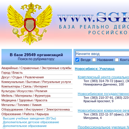
В базе
29549
организаций
Поиск по рубрикатору:
Везде
Название
Конт
Аварийные / Справочные / Экстренные службы
Новосибирск: Училища
Город / Власть
Комплексный центр социально
Досуг / Отдых / Развлечения
Тел: (383) 314-79-72 (факс), (
Коммунальные / Бытовые / Ритуальные услуги
Немировича-Данченко, 100
Компьютеры / Связь / Интернет
Культура / Искусство / Религия
Новосибирское государственн
Мебель / Материалы / Фурнитура
Тел: (383) 210-37-91, (383) 223
Медицина / Здоровье / Красота
Красный проспект, 9
Металлы / Топливо / Химия
Оборудование / Инструмент / Электротехника
Новосибирское командное реч
Образование / Работа / Карьера
Тел: (383) 222-11-37 (факс), (3
Мичурина, 4
Высшие учебные заведения (ВУЗы)
Дополнительное детское образование
Дополнительное образование
Профессиональное училище 