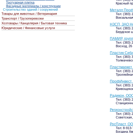
Тротуарная плитка
Красный про
Фасадные материалы / конструкции
Строительство зданий / сооружений
Металл Проф
Товары для животных / Ветеринария
Тел: (383)
Вокзальная
Транспорт / Грузоперевозки
Хозтовары / Канцелярия / Бытовая техника
НЗСП, ЗАО Но
Юридические / Финансовые услуги
Тел: (383) 
Бердское ш
ПАМИР, груп
Тел: (383) 
Восход, 26 
Пластик Сиби
Тел: (383) 
Толмачевск
Пластмаркет
Тел: (383) 
Троллейная
ПрофИнвест,
Тел: (383) 
Кривощековс
Радикон, ООО
Тел: (383) 
Станционна
Регионстройс
Тел: (383) 
Советская, 
РосПласт, О
Тел: 8-913
Богдана Хм