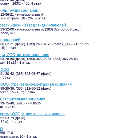
спект, 163/2 - 408; 4 этаж
иль, группа компаний
 212-56-21 - многоканальный
 магистраль, 16 - 207; 2 этаж
восибирский завод сэндвич-панелей
233-32-00 - многоканальный, (383) 327-00-60 (факс)
оссе, 61/6
па компаний
266-62-21 (факс), (383) 266-92-29 (факс), (383) 212-95-95
- 5; 1 этаж
ри, ООО, оптовая компания
363-28-80 (факс), (383) 363-28-81, (383) 363-28-83
ая, 19 к12 - 1 этаж
, ООО
291-30-42, (383) 303-06-67 (факс)
, 85 к2
 ООО, строительно-монтажная компания
299-29-36, (383) 212-50-82 (факс)
кая, 15 к1 - 2; 1 этаж
, строительная компания
299-75-40, 8-913-777-10-25
я, 50/2 к3
ервис, ООО, строительная компания
292-63-79 (факс)
52 к1 - 4 этаж
ОО
-758-17-61
ельницкого, 90 - 1 этаж