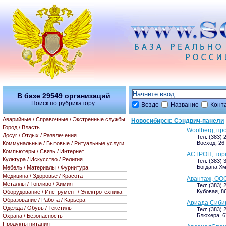
В базе
29549
организаций
Поиск по рубрикатору:
Везде
Название
Конт
Аварийные / Справочные / Экстренные службы
Новосибирск: Сэндвич-панели
Город / Власть
Woolberg, пр
Досуг / Отдых / Развлечения
Тел: (383) 
Восход, 26 
Коммунальные / Бытовые / Ритуальные услуги
Компьютеры / Связь / Интернет
АСТРОН, торг
Культура / Искусство / Религия
Тел: (383) 
Богдана Хм
Мебель / Материалы / Фурнитура
Медицина / Здоровье / Красота
Авантаж, ООО
Металлы / Топливо / Химия
Тел: (383) 
Кубовая, 8
Оборудование / Инструмент / Электротехника
Образование / Работа / Карьера
Ариада Сибир
Одежда / Обувь / Текстиль
Тел: (383) 
Блюхера, 67
Охрана / Безопасность
Продукты питания