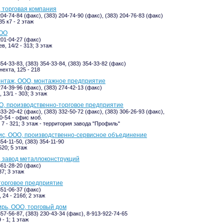
, торговая компания
204-74-84 (факс), (383) 204-74-90 (факс), (383) 204-76-83 (факс)
5 к7 - 2 этаж
ООО
201-04-27 (факс)
, 14/2 - 313; 3 этаж
354-33-83, (383) 354-33-84, (383) 354-33-82 (факс)
нехта, 125 - 218
нтаж, ООО, монтажное предприятие
274-39-96 (факс), (383) 274-42-13 (факс)
 13/1 - 303; 3 этаж
О, производственно-торговое предприятие
333-20-42 (факс), (383) 332-50-72 (факс), (383) 306-26-93 (факс),
0-54 - офис моб.
 7 - 321; 3 этаж - территория завода "Профиль"
ис, ООО, производственно-сервисное объединение
354-11-50, (383) 354-11-90
520; 5 этаж
 завод металлоконструкций
361-28-20 (факс)
37; 3 этаж
торговое предприятие
351-06-37 (факс)
 24 - 216б; 2 этаж
рь, ООО, торговый дом
357-56-87, (383) 230-43-34 (факс), 8-913-922-74-65
 - 1; 1 этаж