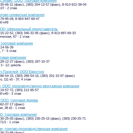
Сервис, ООО, торговая компания
335-66-11 (факс), (383) 264-13-57 (факс), 8-913-912-38-04
07 - 2 этаж
ргово-сервисная компания
279-95-09, 8-963-947-68-47
40 к49
ООО, официальный представитель
315-22-52, (383) 346-32-95 (факс), 8-913-897-69-33
ческая, 67 - 2 этаж
 торговая компания
214-56-39
 7 - 5 этаж
говая компания
328-12-27 (факс), (383) 287-10-37
3 - 12; цоколь
ч Панелей, ООО Евроторг
286-54-15, (383) 286-54-16, (383) 201-15-97 (факс)
, 111 к5 - 37; 4 этаж
, ООО, производственно-монтажная компания
219-57-72, (383) 212-95-57
0 к40 - 3 этаж
 ООО, торговая фирма
362-07-17 (факс)
, 38 к5 - 1 этаж
О, торговая компания
230-25-05 (факс), (383) 230-25-15 (факс), (383) 230-25-71
71/1 - 1 этаж
и, торгово-производственная компания
236-22-98 (факс)