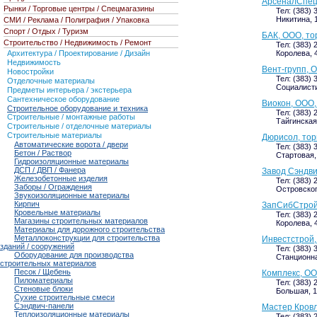
АрсеналСпец
Рынки / Торговые центры / Спецмагазины
Тел: (383) 
Никитина, 1
СМИ / Реклама / Полиграфия / Упаковка
Спорт / Отдых / Туризм
БАК, ООО, то
Строительство / Недвижимость / Ремонт
Тел: (383) 
Архитектура / Проектирование / Дизайн
Королева, 
Недвижимость
Вент-групп, 
Новостройки
Тел: (383) 
Отделочные материалы
Социалисти
Предметы интерьера / экстерьера
Сантехническое оборудование
Виокон, ООО,
Строительное оборудование и техника
Тел: (383) 
Строительные / монтажные работы
Тайгинская,
Строительные / отделочные материалы
Строительные материалы
Дюрисол, тор
Автоматические ворота / двери
Тел: (383) 
Бетон / Раствор
Стартовая, 
Гидроизоляционные материалы
ДСП / ДВП / Фанера
Завод Сэндви
Железобетонные изделия
Тел: (383) 
Заборы / Ограждения
Островского
Звукоизоляционные материалы
Кирпич
ЗапСибСтрой
Кровельные материалы
Тел: (383) 
Магазины строительных материалов
Королева, 4
Материалы для дорожного строительства
Металлоконструкции для строительства
Инвестстрой,
зданий / сооружений
Тел: (383) 
Оборудование для производства
Станционная
строительных материалов
Песок / Щебень
Комплекс, ОО
Пиломатериалы
Тел: (383) 
Стеновые блоки
Большая, 1
Сухие строительные смеси
Сэндвич-панели
Мастер Кровл
Теплоизоляционные материалы
Тел: (383) 