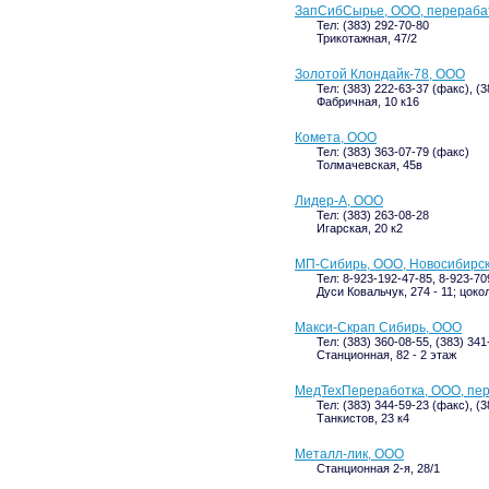
ЗапСибСырье, ООО, перераб
Тел: (383) 292-70-80
Трикотажная, 47/2
Золотой Клондайк-78, ООО
Тел: (383) 222-63-37 (факс), (
Фабричная, 10 к16
Комета, ООО
Тел: (383) 363-07-79 (факс)
Толмачевская, 45в
Лидер-А, ООО
Тел: (383) 263-08-28
Игарская, 20 к2
МП-Сибирь, ООО, Новосибирс
Тел: 8-923-192-47-85, 8-923-70
Дуси Ковальчук, 274 - 11; цоко
Макси-Скрап Сибирь, ООО
Тел: (383) 360-08-55, (383) 341
Станционная, 82 - 2 этаж
МедТехПереработка, ООО, пе
Тел: (383) 344-59-23 (факс), (
Танкистов, 23 к4
Металл-лик, ООО
Станционная 2-я, 28/1