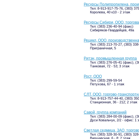
Ресурсы Полипропилена, прои
Тел: 8-913-917-75-76, (383) 37
Королева, 40 к10 - 2 этаж
Ресурсы Сибири, ООО, торгов
Тел: (383) 236-40-94 (факс)
Сибиряков-Гвардейцев, 49а
Рецикл, ООО, производственн
Тел: (383) 213-70-27, (383) 338
Приграничная, 5
Ритэн, промышленная группа
Тел: (383) 276-05-41 (факс), (3
Танковая, 72 - 53; 3 этаж
Рост, ООО
Тел: (383) 299-59-54
Петухова, 67 - 1 этаж
СЛТ, ООО, торгово-транспорт
Тел: 8-913-757-44-40, (383) 35
Станционная, 36 - 212; 2 этаж
Савой, группа компаний
Тел: (383) 284-00-09 (факс), (
Дуси Ковальчук, 2/2 - офис: 1 
Светлая седмица, ЗАО, торго
Тел: (383) 328-30-91, (383) 32
Варшавская, 6 - 8; 2 этаж