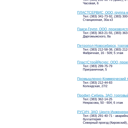
Часовая, 6
ПЛАСТСЕРВИС, ООО, группа 
Тел: (383) 341-73-92, (383) 300
Станционная, 30а к3
Пакси-Групп, ООО, производс
Тел: (383) 363-21-55, (383) 363
Даргомыжского, 8а
Петропол-Новосибирск, торго
Тел: (383) 212-58-38, (383) 21
Фабричная, 16 - 509; 5 этаж
ПластСтройРесурс, ООО, прои
Тел: (383) 299-75-79
Приграничная, 5
Промышленно-Коммерческий т
Тел: (383) 212-44-83
Колхидская, 27/2
Профит-Сибирь, ЗАО, торговы
Тел: (383) 362-14-25
Некрасова, 50 - 604; 6 этаж
РУСИЧ, ЗАО, Центр Инженерно
Тел: (383) 291-40-71 - аварийн
бухгалтерия
Северный проезд (Кировский),