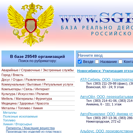
В базе
29549
организаций
Поиск по рубрикатору:
Везде
Название
Конт
Аварийные / Справочные / Экстренные службы
Новосибирск: Утилизация отхо
Город / Власть
АТЛ Сибирь, ООО, транспортн
Досуг / Отдых / Развлечения
Тел: (383) 211-29-88 (факс), (3
Коммунальные / Бытовые / Ритуальные услуги
Воинская, 63 - 24; 9 этаж
Компьютеры / Связь / Интернет
Культура / Искусство / Религия
АвтоОйл, ООО, перерабатыва
Мебель / Материалы / Фурнитура
Тел: (383) 214-41-06, (383) 21
Медицина / Здоровье / Красота
Аникина, 6 - 111; 1 этаж
Металлы / Топливо / Химия
Металлы
АвтоРециклинг, ООО, фирма у
Полезные ископаемые
Тел: (383) 287-13-36, (383) 28
Топливо
Нижегородская, 272 к2
Химия / Вторсырье
Пигменты / Красящие вещества
Альбрус, ООО, производствен
Производство изделий из пластмасс