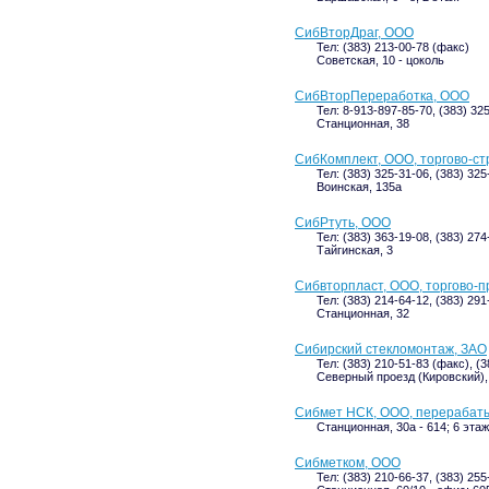
СибВторДраг, ООО
Тел: (383) 213-00-78 (факс)
Советская, 10 - цоколь
СибВторПереработка, ООО
Тел: 8-913-897-85-70, (383) 32
Станционная, 38
СибКомплект, ООО, торгово-с
Тел: (383) 325-31-06, (383) 325
Воинская, 135а
СибРтуть, ООО
Тел: (383) 363-19-08, (383) 27
Тайгинская, 3
Сибвторпласт, ООО, торгово-
Тел: (383) 214-64-12, (383) 291
Станционная, 32
Сибирский стекломонтаж, ЗАО
Тел: (383) 210-51-83 (факс), (
Северный проезд (Кировский),
Сибмет НСК, ООО, перерабат
Станционная, 30а - 614; 6 этаж
Сибметком, ООО
Тел: (383) 210-66-37, (383) 255