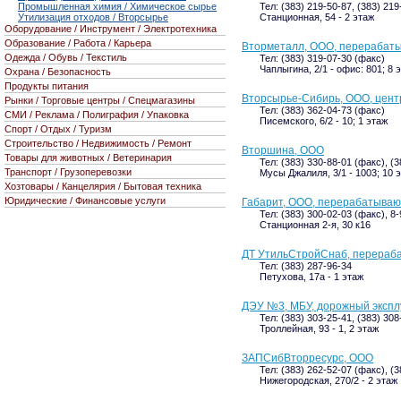
Промышленная химия / Химическое сырье
Тел: (383) 219-50-87, (383) 219
Утилизация отходов / Вторсырье
Станционная, 54 - 2 этаж
Оборудование / Инструмент / Электротехника
Образование / Работа / Карьера
Вторметалл, ООО, перерабат
Одежда / Обувь / Текстиль
Тел: (383) 319-07-30 (факс)
Чаплыгина, 2/1 - офис: 801; 8 
Охрана / Безопасность
Продукты питания
Вторсырье-Сибирь, ООО, цент
Рынки / Торговые центры / Спецмагазины
Тел: (383) 362-04-73 (факс)
СМИ / Реклама / Полиграфия / Упаковка
Писемского, 6/2 - 10; 1 этаж
Спорт / Отдых / Туризм
Строительство / Недвижимость / Ремонт
Вторшина, ООО
Товары для животных / Ветеринария
Тел: (383) 330-88-01 (факс), (3
Транспорт / Грузоперевозки
Мусы Джалиля, 3/1 - 1003; 10 
Хозтовары / Канцелярия / Бытовая техника
Юридические / Финансовые услуги
Габарит, ООО, перерабатыва
Тел: (383) 300-02-03 (факс), 8
Станционная 2-я, 30 к16
ДТ УтильСтройСнаб, перераб
Тел: (383) 287-96-34
Петухова, 17а - 1 этаж
ДЭУ №3, МБУ, дорожный экспл
Тел: (383) 303-25-41, (383) 308
Троллейная, 93 - 1, 2 этаж
ЗАПСибВторресурс, ООО
Тел: (383) 262-52-07 (факс), (
Нижегородская, 270/2 - 2 этаж