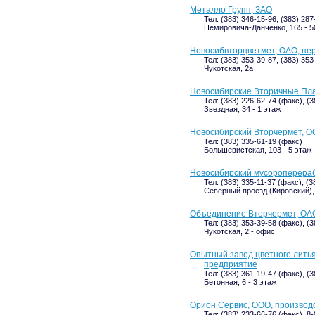
Металло Групп, ЗАО
Тел: (383) 346-15-96, (383) 287
Немировича-Данченко, 165 - 50
Новосибвторцветмет, ОАО, п
Тел: (383) 353-39-87, (383) 353
Чукотская, 2а
Новосибирские Вторичные Пл
Тел: (383) 226-62-74 (факс), (
Звездная, 34 - 1 этаж
Новосибирский Вторчермет, 
Тел: (383) 335-61-19 (факс)
Большевистская, 103 - 5 этаж
Новосибирский мусороперера
Тел: (383) 335-11-37 (факс), (3
Северный проезд (Кировский),
Объединение Вторчермет, ОА
Тел: (383) 353-39-58 (факс), (
Чукотская, 2 - офис
Опытный завод цветного лить
предприятие
Тел: (383) 361-19-47 (факс), (
Бетонная, 6 - 3 этаж
Орион Сервис, ООО, производ
Тел: (383) 233-66-76 (факс), 8