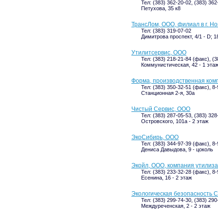
Тел: (383) 362-20-02, (383) 36
Петухова, 35 к8
ТрансЛом, ООО, филиал в г. Н
Тел: (383) 319-07-02
Димитрова проспект, 4/1 - D; 1
Утилитсервис, ООО
Тел: (383) 218-21-84 (факс), (3
Коммунистическая, 42 - 1 эта
Форма, производственная ком
Тел: (383) 350-32-51 (факс), 8
Станционная 2-я, 30а
Чистый Сервис, ООО
Тел: (383) 287-05-53, (383) 328
Островского, 101а - 2 этаж
ЭкоСибирь, ООО
Тел: (383) 344-97-39 (факс), 8
Дениса Давыдова, 9 - цоколь
Экойл, ООО, компания утилиз
Тел: (383) 233-32-28 (факс), 8
Есенина, 16 - 2 этаж
Экологическая безопасность С
Тел: (383) 299-74-30, (383) 29
Междуреченская, 2 - 2 этаж