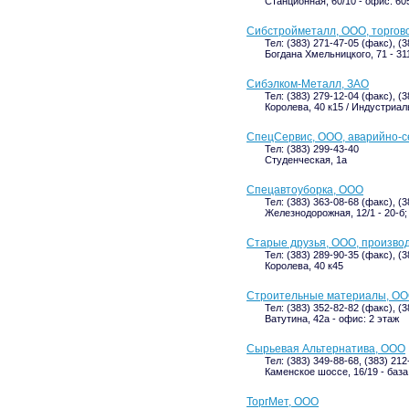
Станционная, 60/10 - офис: 60
Сибстройметалл, ООО, торгов
Тел: (383) 271-47-05 (факс), (
Богдана Хмельницкого, 71 - 311
Сибэлком-Металл, ЗАО
Тел: (383) 279-12-04 (факс), (
Королева, 40 к15 / Индустриаль
СпецСервис, ООО, аварийно-с
Тел: (383) 299-43-40
Студенческая, 1а
Спецавтоуборка, ООО
Тел: (383) 363-08-68 (факс), (
Железнодорожная, 12/1 - 20-б;
Старые друзья, ООО, произво
Тел: (383) 289-90-35 (факс), (
Королева, 40 к45
Строительные материалы, ООО
Тел: (383) 352-82-82 (факс), (
Ватутина, 42а - офис: 2 этаж
Сырьевая Альтернатива, ООО
Тел: (383) 349-88-68, (383) 212
Каменское шоссе, 16/19 - баз
ТоргМет, ООО