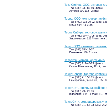
Теко Сибирь, ООО, оптовая ко
Тел: (383) 335-80-80 (факс)
Автогенная, 132 - 2 этаж
Терра, ООО, компьютерная ф
Тел: 8-903-932-00-92, (383) 33
Мира, 62/4 - 2 этаж
Тесла Сибирь, торгово-сервис
Тел: 8-952-907-41-05, (383) 26
Зыряновская, 125 / Никитина, 1
Тетис, ООО, оптово-розничная
Тел: (383) 354-15-37
Планетная, 45 - 2 этаж
Тетраком, магазин оргтехники
Тел: (383) 217-46-73 (факс)
Семьи Шамшиных, 12 - 4; цок
ТехноСервис, торгово-сервис
Тел: (383) 210-58-15 (факс)
Немировича-Данченко, 165 - 31
ТехноСеть, официальный пред
Тел: (383) 292-23-96
Выборная, 144 - 1 этаж; ТЦ Те
ТехноСити, сеть цифровых ун
Тел: (383) 212-53-33, (383) 222