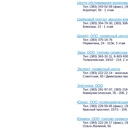
Центр обслуживания копирова
Тел: (383) 243-02-09 (факс), (
Аэропорт, 56 - 1 этаж
Цифровой портал, магазин ко
Тел: (383) 354-79-30, (383) 308
Блюхера, 13 - 1 этаж
Шрифт, ООО, сервисный центр
Тел: (383) 375-16-76
Пермитина, 24 - 313в; 3 этаж
Эван, ООО, торгово-сервисная
Тел: (383) 363-32-11, 8-903-93
Толмачевская, 19/10 - 214; 2 э
Эксперт, сервисный центр
Тел: (383) 222-22-14 - многока
Советская, 65 / Димитрова прос
Элетерра, ООО
Тел: (383) 291-97-07, (383) 21
Коммунистическая, 35 - 206; 2
Юзерс, ООО, полиграфическая
Тел: (383) 228-59-95 (факс), (3
Красный проспект, 157/1 - 104;
Юникон, ООО, торгово-сервис
Тел: (383) 222-26-17 (факс), (
Ольги Жилиной, 60