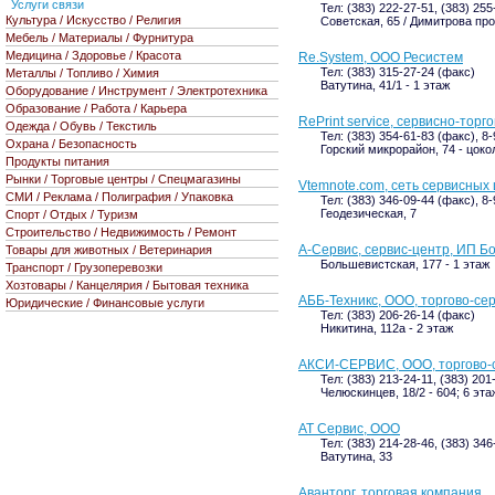
Услуги связи
Тел: (383) 222-27-51, (383) 255
Культура / Искусство / Религия
Советская, 65 / Димитрова про
Мебель / Материалы / Фурнитура
Медицина / Здоровье / Красота
Re.System, ООО Ресистем
Тел: (383) 315-27-24 (факс)
Металлы / Топливо / Химия
Ватутина, 41/1 - 1 этаж
Оборудование / Инструмент / Электротехника
Образование / Работа / Карьера
RePrint service, сервисно-тор
Одежда / Обувь / Текстиль
Тел: (383) 354-61-83 (факс), 8
Охрана / Безопасность
Горский микрорайон, 74 - цоко
Продукты питания
Рынки / Торговые центры / Спецмагазины
Vtemnote.com, сеть сервисных
СМИ / Реклама / Полиграфия / Упаковка
Тел: (383) 346-09-44 (факс), 8
Геодезическая, 7
Спорт / Отдых / Туризм
Строительство / Недвижимость / Ремонт
А-Сервис, сервис-центр, ИП Б
Товары для животных / Ветеринария
Большевистская, 177 - 1 этаж
Транспорт / Грузоперевозки
Хозтовары / Канцелярия / Бытовая техника
АББ-Техникс, ООО, торгово-се
Юридические / Финансовые услуги
Тел: (383) 206-26-14 (факс)
Никитина, 112а - 2 этаж
АКСИ-СЕРВИС, ООО, торгово-
Тел: (383) 213-24-11, (383) 201
Челюскинцев, 18/2 - 604; 6 эта
АТ Сервис, ООО
Тел: (383) 214-28-46, (383) 34
Ватутина, 33
Аванторг, торговая компания