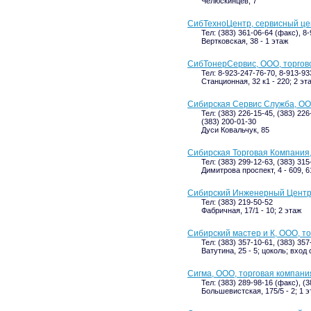
Челюскинцев, 7
СибТехноЦентр, сервисный це
Тел: (383) 361-06-64 (факс), 8
Вертковская, 38 - 1 этаж
СибТонерСервис, ООО, торгов
Тел: 8-923-247-76-70, 8-913-93
Станционная, 32 к1 - 220; 2 эт
Сибирская Сервис Служба, О
Тел: (383) 226-15-45, (383) 226
(383) 200-01-30
Дуси Ковальчук, 85
Сибирская Торговая Компания
Тел: (383) 299-12-63, (383) 31
Димитрова проспект, 4 - 609, 6
Сибирский Инженерный Центр,
Тел: (383) 219-50-52
Фабричная, 17/1 - 10; 2 этаж
Сибирский мастер и К, ООО, т
Тел: (383) 357-10-61, (383) 357
Ватутина, 25 - 5; цоколь; вход 
Сигма, ООО, торговая компани
Тел: (383) 289-98-16 (факс), (
Большевистская, 175/5 - 2; 1 