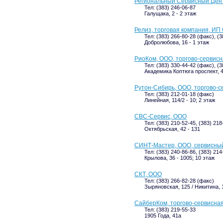
Региональный Сервисный Цен
Тел: (383) 246-06-87
Галущака, 2 - 2 этаж
Релиз, торговая компания, ИП
Тел: (383) 266-80-28 (факс), (
Добролюбова, 16 - 1 этаж
РиоКом, ООО, торгово-сервис
Тел: (383) 330-44-42 (факс), (
Академика Коптюга проспект, 4 
Рутон-Сибирь, ООО, торгово-с
Тел: (383) 212-01-18 (факс)
Линейная, 114/2 - 10; 2 этаж
СВС-Сервис, ООО
Тел: (383) 210-52-45, (383) 218
Октябрьская, 42 - 131
СИНТ-Мастер, ООО, сервисны
Тел: (383) 240-86-86, (383) 214
Крылова, 36 - 1005; 10 этаж
СКТ, ООО
Тел: (383) 266-82-28 (факс)
Зыряновская, 125 / Никитина, 1
СайберКом, торгово-сервисна
Тел: (383) 219-55-33
1905 Года, 41а