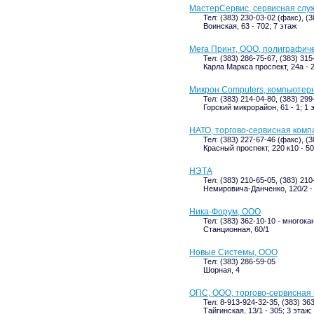
МастерСервис, сервисная слу
Тел: (383) 230-03-02 (факс), (
Воинская, 63 - 702; 7 этаж
Мега Принт, ООО, полиграфич
Тел: (383) 286-75-67, (383) 315
Карла Маркса проспект, 24а - 
Микрон Computers, компьютер
Тел: (383) 214-04-80, (383) 299
Горский микрорайон, 61 - 1; 1 
НАТО, торгово-сервисная ком
Тел: (383) 227-67-46 (факс), (
Красный проспект, 220 к10 - 50
НЭТА
Тел: (383) 210-65-05, (383) 21
Немировича-Данченко, 120/2 -
Ника-Форум, ООО
Тел: (383) 362-10-10 - многок
Станционная, 60/1
Новые Системы, ООО
Тел: (383) 286-59-05
Шорная, 4
ОПС, ООО, торгово-сервисная
Тел: 8-913-924-32-35, (383) 36
Тайгинская, 13/1 - 305; 3 этаж