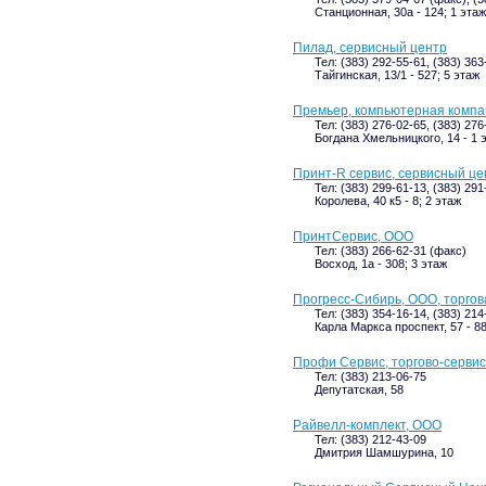
Станционная, 30а - 124; 1 этаж
Пилад, сервисный центр
Тел: (383) 292-55-61, (383) 36
Тайгинская, 13/1 - 527; 5 этаж
Премьер, компьютерная комп
Тел: (383) 276-02-65, (383) 276
Богдана Хмельницкого, 14 - 1 
Принт-R сервис, сервисный це
Тел: (383) 299-61-13, (383) 291
Королева, 40 к5 - 8; 2 этаж
ПринтСервис, ООО
Тел: (383) 266-62-31 (факс)
Восход, 1а - 308; 3 этаж
Прогресс-Сибирь, ООО, торго
Тел: (383) 354-16-14, (383) 214
Карла Маркса проспект, 57 - 88
Профи Сервис, торгово-серви
Тел: (383) 213-06-75
Депутатская, 58
Райвелл-комплект, ООО
Тел: (383) 212-43-09
Дмитрия Шамшурина, 10