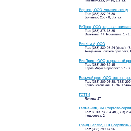
Потанинская, 6 - 18; 2 этаж
Вертекс, ООО, магазин-склад
Тел: (383) 227-97-30
Большая, 256 - 8; 3 этаж
ВиТэра, ООО, торговая компан
Тел: (383) 375-13-85
Ватутина, 7 / Пермитина, 1 - 1
ВипКом-А, ООО
Тел: (383) 330-98-24 (факс), (
Академика Коптюга проспект, 1
ВипПринт, ООО, сервисный це
Тел: (383) 299-62-15
Карла Маркса проспект, 57 - 86
Восьмой цвет, ООО, оптово-ро
Тел: (383) 209-05-38, (383) 209
Кривощековская, 1 - 34; 1 этаж
ГОТТИ
Ленина, 27
Гамма-Ивв, ЗАО, торгово-серв
Тел: 8-913-735-94-48, (383) 26
Федосеева, 2
Гранд Сервис, ООО, сервисны
Тел: (383) 299-14-96