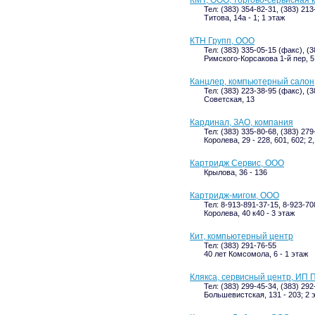
КМТ, ООО, торгово-сервисная 
Тел: (383) 354-82-31, (383) 213
Титова, 14а - 1; 1 этаж
КТН Групп, ООО
Тел: (383) 335-05-15 (факс), (
Римского-Корсакова 1-й пер, 5
Канцлер, компьютерный салон
Тел: (383) 223-38-95 (факс), (
Советская, 13
Кардинал, ЗАО, компания
Тел: (383) 335-80-68, (383) 27
Королева, 29 - 228, 601, 602; 2
Картридж Сервис, ООО
Крылова, 36 - 136
Картридж-мигом, ООО
Тел: 8-913-891-37-15, 8-923-70
Королева, 40 к40 - 3 этаж
Кит, компьютерный центр
Тел: (383) 291-76-55
40 лет Комсомола, 6 - 1 этаж
Клякса, сервисный центр, ИП П
Тел: (383) 299-45-34, (383) 292
Большевистская, 131 - 203; 2 