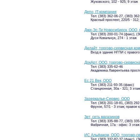
Жуковского, 102 - 925; 9 этаж
Депо, IT-компания
Тел: (383) 362-06-27, (383) 362
Красный проспект, 220/5 - 312;
Джи-Эс-Ти Новосибирск, ООО, 
Тел: (383) 200-01-74 (факс), (
Дуси Ковальчук, 274 - 1 этаж
Дилайт, торгово-сервисная ко
Вход в здание НГПИ с правого
ДокАрт, ООО, торгово-сервисн
Тел: (383) 335-62-46
Академика Лаврентьева проспек
Ес 21 Век, ООО
Тел: (383) 211-93-35 (факс)
Станционная, 30а - 321; 3 этаж
Зазеркалье-Сервис, ООО
Тел: (383) 201-18-81, (383) 29
Фрунзе, 57/1 - 3 этаж; правое 
Зет, сеть магазинов
Тел: (383) 335-88-77, (383) 33
Фабричная, 17а - офис: 3 этаж
ИС Альфаком, ООО, торгово-с
Тел: (383) 332-82-37 (факс), (