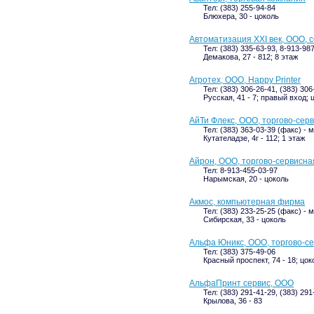
Тел: (383) 255-94-84
Блюхера, 30 - цоколь
Автоматизация XXI век, ООО, 
Тел: (383) 335-63-93, 8-913-98
Демакова, 27 - 812; 8 этаж
Агротех, ООО, Happy Printer
Тел: (383) 306-26-41, (383) 306
Русская, 41 - 7; правый вход;
АйТи Флекс, ООО, торгово-сер
Тел: (383) 363-03-39 (факс) -
Кутателадзе, 4г - 112; 1 этаж
Айрон, ООО, торгово-сервисна
Тел: 8-913-455-03-97
Нарымская, 20 - цоколь
Акмос, компьютерная фирма
Тел: (383) 233-25-25 (факс) -
Сибирская, 33 - цоколь
Альфа Юникс, ООО, торгово-с
Тел: (383) 375-49-06
Красный проспект, 74 - 18; цок
АльфаПринт сервис, ООО
Тел: (383) 291-41-29, (383) 291
Крылова, 36 - 83