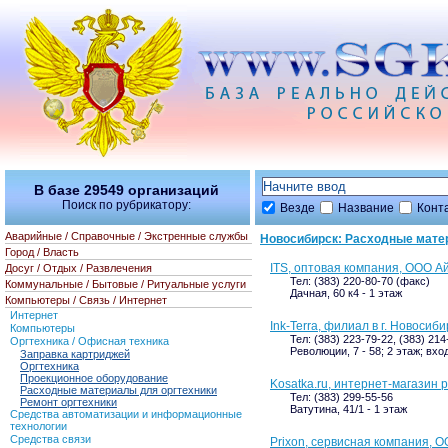
В базе
29549
организаций
Поиск по рубрикатору:
Везде
Название
Конт
Аварийные / Справочные / Экстренные службы
Новосибирск: Расходные мате
Город / Власть
ITS, оптовая компания, ООО А
Досуг / Отдых / Развлечения
Тел: (383) 220-80-70 (факс)
Коммунальные / Бытовые / Ритуальные услуги
Дачная, 60 к4 - 1 этаж
Компьютеры / Связь / Интернет
Интернет
Ink-Terra, филиал в г. Новосиб
Компьютеры
Тел: (383) 223-79-22, (383) 21
Оргтехника / Офисная техника
Революции, 7 - 58; 2 этаж; вхо
Заправка картриджей
Оргтехника
Проекционное оборудование
Kosatka.ru, интернет-магазин
Расходные материалы для оргтехники
Тел: (383) 299-55-56
Ремонт оргтехники
Ватутина, 41/1 - 1 этаж
Средства автоматизации и информационные
технологии
Средства связи
Prixon, сервисная компания, 