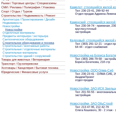
Рынки / Торговые центры / Спецмагазины
Камелот, строящийся жилой к
СМИ / Реклама / Полиграфия / Упаковка
Тел: 236-23-41, 299-92-44
Спорт / Отдых / Туризм
Отдел продаж Адриена Лежена, 
Строительство / Недвижимость / Ремонт
Архитектура / Проектирование / Дизайн
Каменский, строящийся жилой
Недвижимость
Тел: 230-34-74 - приемная, 230
Новостройки
круглосуточный
Новостройки
застройщик
Отделочные материалы
Предметы интерьера / экстерьера
Сантехническое оборудование
Кедровый, строящийся жилой 
Строительное оборудование и техника
Тел: (383) 291-12-21 - отдел п
Строительные / монтажные работы
64-44 - отдел снабжения
Строительные / отделочные материалы
Строительные материалы
Новостройка на Бориса Богатк
Строительство зданий / сооружений
Тел: (383) 286-79-58 - застрой
Товары для животных / Ветеринария
Бориса Богаткова, 218 стр
Транспорт / Грузоперевозки
Хозтовары / Канцелярия / Бытовая техника
Новостройка, ООО Олма-Сиб
Юридические / Финансовые услуги
Тел: 236-23-41 - ОЛМА-СИБ, 2
АкадемПроект
отдел продаж
Новостройки, ЗАО ИСК Заельц
Тел: 201-55-55 - многоканаль
застройщик
Новостройки, ЗАО ОбьСтрой
Тел: 213-47-95, 212-42-79
Олега Кошевого, 30 - 2 этаж -