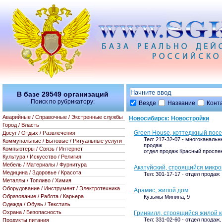
В базе
29549
организаций
Поиск по рубрикатору:
Везде
Название
Конт
Аварийные / Справочные / Экстренные службы
Новосибирск: Новостройки
Город / Власть
Green House, коттеджный посе
Досуг / Отдых / Развлечения
Тел: 217-32-07 - многоканальны
Коммунальные / Бытовые / Ритуальные услуги
продаж
Компьютеры / Связь / Интернет
отдел продаж Красный проспек
Культура / Искусство / Религия
Мебель / Материалы / Фурнитура
Акатуйский, строящийся микр
Медицина / Здоровье / Красота
Тел: 301-17-17 - отдел продаж
Металлы / Топливо / Химия
Оборудование / Инструмент / Электротехника
Арамис, жилой дом
Образование / Работа / Карьера
Кузьмы Минина, 9
Одежда / Обувь / Текстиль
Охрана / Безопасность
Гринвилл, строящийся жилой 
Тел: 331-02-60 - отдел продаж,
Продукты питания