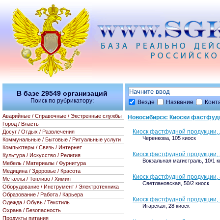
В базе
29549
организаций
Поиск по рубрикатору:
Везде
Название
Конт
Аварийные / Справочные / Экстренные службы
Новосибирск: Киоски фастфуд
Город / Власть
Киоск фастфудной продукции,
Досуг / Отдых / Развлечения
Черенкова, 105 киоск
Коммунальные / Бытовые / Ритуальные услуги
Компьютеры / Связь / Интернет
Киоск фастфудной продукции
Культура / Искусство / Религия
Вокзальная магистраль, 10/1 к
Мебель / Материалы / Фурнитура
Медицина / Здоровье / Красота
Киоск фастфудной продукции,
Металлы / Топливо / Химия
Светлановская, 50/2 киоск
Оборудование / Инструмент / Электротехника
Образование / Работа / Карьера
Киоск фастфудной продукции,
Одежда / Обувь / Текстиль
Игарская, 28 киоск
Охрана / Безопасность
Продукты питания