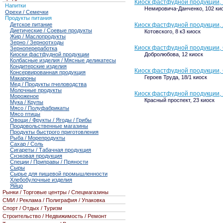
Киоск фастфудной продукции,
Напитки
Немировича-Данченко, 102 ки
Орехи / Семечки
Продукты питания
Детское питание
Киоск фастфудной продукции,
Диетические / Соевые продукты
Котовского, 8 к3 киоск
Жир / Маслопродукты
Зерно / Зерноотходы
Киоск фастфудной продукции,
Зернопереработка
Киоски фастфудной продукции
Добролюбова, 12 киоск
Колбасные изделия / Мясные деликатесы
Кондитерские изделия
Киоск фастфудной продукции,
Консервированная продукция
Героев Труда, 18/1 киоск
Макароны
Мед / Продукты пчеловодства
Молочные продукты
Киоск фастфудной продукции,
Мороженое
Красный проспект, 23 киоск
Мука / Крупы
Мясо / Полуфабрикаты
Мясо птицы
Овощи / Фрукты / Ягоды / Грибы
Продовольственные магазины
Продукты быстрого приготовления
Рыба / Морепродукты
Сахар / Соль
Сигареты / Табачная продукция
Снэковая продукция
Специи / Приправы / Пряности
Сыры
Сырье для пищевой промышленности
Хлебобулочные изделия
Яйцо
Рынки / Торговые центры / Спецмагазины
СМИ / Реклама / Полиграфия / Упаковка
Спорт / Отдых / Туризм
Строительство / Недвижимость / Ремонт