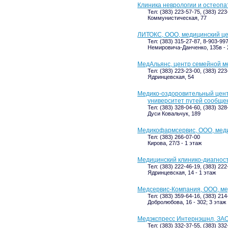
Клиника неврологии и остеоп
Тел: (383) 223-57-75, (383) 22
Коммунистическая, 77
ЛИТОКС, ООО, медицинский ц
Тел: (383) 315-27-87, 8-903-99
Немировича-Данченко, 135в - 
МедАльянс, центр семейной 
Тел: (383) 223-23-00, (383) 223
Ядринцевская, 54
Медико-оздоровительный цент
университет путей сообще
Тел: (383) 328-04-60, (383) 328
Дуси Ковальчук, 189
Медикофармсервис, ООО, мед
Тел: (383) 266-07-00
Кирова, 27/3 - 1 этаж
Медицинский клинико-диагнос
Тел: (383) 222-46-19, (383) 22
Ядринцевская, 14 - 1 этаж
Медсервис-Компания, ООО, ме
Тел: (383) 359-64-16, (383) 214
Добролюбова, 16 - 302; 3 этаж
Медэкспресс Интернэшнл, ЗА
Тел: (383) 332-37-55, (383) 33