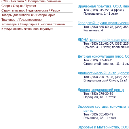
СМИ / Реклама / Полиграфия / Упаковка
Спорт / Отдых / Туризм
Врачебная практика, ООО, мн
Тел: (383) 315-22-04 (факс)
Строительство / Недвижимость / Ремонт
Покрышкина, 1 - 1 этаж
Товары для животных / Ветеринария
Транспорт / Грузоперевозки
Городской научно-практически
Хозтовары / Канцелярия / Бытовая техника
Тел: (383) 355-60-75, (383) 35
Юридические / Финансовые услуги
Костычева, 4
ДЮНА, многопрофильная клин
Тел: (383) 221-62-07, (383) 22
Ермака, 4 - 1 этаж; поликлиник
Детская консультация плюс, 
Тел: (383) 335-60-11
Строителей проспект, 11 - 1 эт
Диагностический центр, Дорож
Тел: (383) 220-74-08, (383) 229
Владимировский Спуск, 2а к4
Дианиз, медицинский центр
Тел: (383) 276-30-59
Народная, 18 - 1 этаж
Здоровые суставы, консультат
центр
Тел: (383) 331-00-49
Романова, 33 - 1 этаж
Здоровье и Материнство, ООО