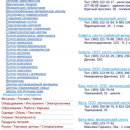
Лечение зависимостей
Тел: (383) 222-10-17 - регистра
Мануальная терапия
227-00-66 (факс) - администр
Медицинские лаборатории
Красный проспект, 35 - поликл
Многопрофильные медицинские центры
Ортопедия и травматология
Очищение организма
Аксиома, медицинский центр
Патронажные услуги
Тел: (383) 222-31-84, 8-983-13
Пластическая хирургия
Ядринцевская, 16 - 1 этаж
Психиатрические учреждения
Стоматологические центры
Алмита, центр семейной меди
Услуги аллерголога / иммунолога
Услуги врача-гомеопата
Тел: (383) 221-75-88, (383) 212
Услуги гинеколога
Железнодорожная, 12/1 - 6; 2 
Услуги дерматовенеролога
Услуги детских специалистов
Апрель, ООО, центр нейрореа
Услуги логопеда
Тел: (383) 212-81-29, (383) 236
Услуги невролога
Дачная, 19/1
Услуги проктолога
Услуги психолога
Услуги пульмонолога
Аспина, ООО, Новосибирская 
Услуги трихолога
Тел: (383) 213-94-52, (383) 346
Услуги уролога / андролога
Немировича-Данченко, 122 - 12
Услуги эндокринолога
Фитоцентры
Центры нетрадиционной медицины
Ваш доктор, ООО, медицински
Центры планирования семьи
Тел: (383) 330-70-04
Школы для будущих мам
Терешковой, 31 - цоколь
Медицинские учреждения
Металлы / Топливо / Химия
Вита, ООО, медицинский цент
Оборудование / Инструмент / Электротехника
Тел: (383) 330-99-70, 8-923-11
Образование / Работа / Карьера
Терешковой, 33
Одежда / Обувь / Текстиль
Охрана / Безопасность
Вита-мед, медицинский центр
Продукты питания
Тел: (383) 223-77-52
Рынки / Торговые центры / Спецмагазины
Максима Горького, 26а - 1 эта