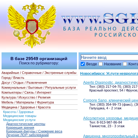
В базе
29549
организаций
Поиск по рубрикатору:
Везде
Название
Конт
Аварийные / Справочные / Экстренные службы
Новосибирск: Услуги невролог
Город / Власть
Apertо Diagnostic, диагностич
Досуг / Отдых / Развлечения
Тел: (383) 217-04-70, (383) 21
Коммунальные / Бытовые / Ритуальные услуги
Красный проспект, 54 / Фрунзе,
Компьютеры / Связь / Интернет
Культура / Искусство / Религия
Corpore Sano, клинический це
Мебель / Материалы / Фурнитура
Тел: (383) 354-99-73 (факс), (
Медицина / Здоровье / Красота
Галущака, 4 - 2 этаж
Красота / Здоровье
Медицинские товары
Абсолютное здоровье, медици
Медицинские услуги
Тел: 8-913-987-86-84
Диагностические центры
Танкистов, 23 - 3 этаж
Коррекция зрения
Коррекция фигуры / Снижение веса
Лечение ЛОР-заболеваний
Авиценна, многопрофильный 