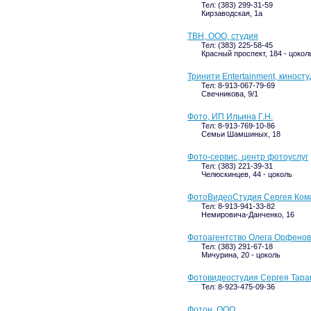
Тел: (383) 299-31-59
Кирзаводская, 1а
ТВН, ООО, студия
Тел: (383) 225-58-45
Красный проспект, 184 - цокол
Тринити Entertainment, киност
Тел: 8-913-067-79-69
Свечникова, 9/1
Фото, ИП Ильина Г.Н.
Тел: 8-913-769-10-86
Семьи Шамшиных, 18
Фото-сервис, центр фотоуслуг
Тел: (383) 221-39-31
Челюскинцев, 44 - цоколь
ФотоВидеоСтудия Сергея Ком
Тел: 8-913-941-33-82
Немировича-Данченко, 16
Фотоагентство Олега Орфено
Тел: (383) 291-67-18
Мичурина, 20 - цоколь
Фотовидеостудия Сергея Тара
Тел: 8-923-475-09-36
Фотон, ООО