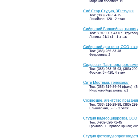
Морской проспект, 19
Сиб Стар Студио, 3D студия
Тел: (383) 216-54-75
Линейная, 120 - 2 этаж
Сибирский Волшебник, киност
Тел: 8-913-007-43-07 - кругло
Ленина, 21/1 к1 - 1 этаж
Сибирский дом кино, ООО, тв
Тел: (383) 286-33-48
Федосеева, 2
Сидоров и Партнеры, рекламн
Тел: (383) 263-45-93, (383) 299
Фрунзе, 5 - 420; 4 этаж
Сити Местный, телеканал
Тел: (383) 314-84-44 (факс), (
Римского-Корсакова, 7/1
Созвездие, агентство праздни
Тел: (383) 216-29-98, (383) 299
Ельцовская, 5 - 5; 2 этаж
Студия видеооцифровки, ООО
Тел: 8-962-826-71-45
Громова, 7 - правое крыло; Ин
Студия фотовидеопроизводств