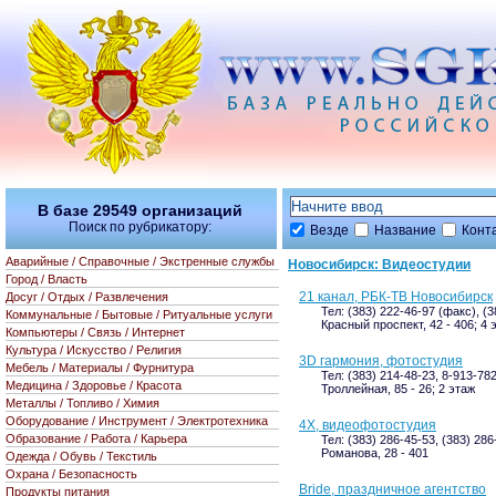
В базе
29549
организаций
Поиск по рубрикатору:
Везде
Название
Конт
Аварийные / Справочные / Экстренные службы
Новосибирск: Видеостудии
Город / Власть
21 канал, РБК-ТВ Новосибирск
Досуг / Отдых / Развлечения
Тел: (383) 222-46-97 (факс), (
Коммунальные / Бытовые / Ритуальные услуги
Красный проспект, 42 - 406; 4 
Компьютеры / Связь / Интернет
Культура / Искусство / Религия
3D гармония, фотостудия
Мебель / Материалы / Фурнитура
Тел: (383) 214-48-23, 8-913-78
Медицина / Здоровье / Красота
Троллейная, 85 - 26; 2 этаж
Металлы / Топливо / Химия
Оборудование / Инструмент / Электротехника
4Х, видеофотостудия
Образование / Работа / Карьера
Тел: (383) 286-45-53, (383) 286
Романова, 28 - 401
Одежда / Обувь / Текстиль
Охрана / Безопасность
Bride, праздничное агентство
Продукты питания