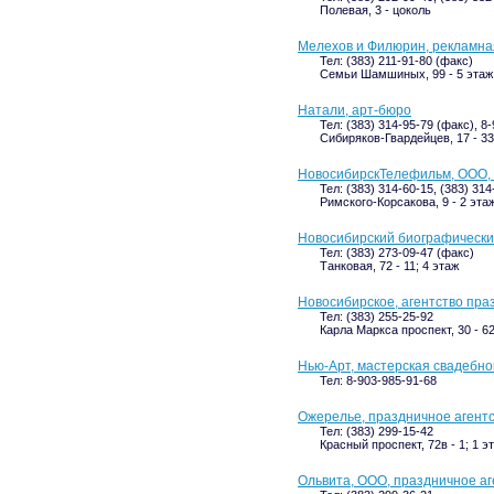
Полевая, 3 - цоколь
Мелехов и Филюрин, рекламна
Тел: (383) 211-91-80 (факс)
Семьи Шамшиных, 99 - 5 этаж
Натали, арт-бюро
Тел: (383) 314-95-79 (факс), 8
Сибиряков-Гвардейцев, 17 - 33
НовосибирскТелефильм, ООО,
Тел: (383) 314-60-15, (383) 314
Римского-Корсакова, 9 - 2 эта
Новосибирский биографически
Тел: (383) 273-09-47 (факс)
Танковая, 72 - 11; 4 этаж
Новосибирское, агентство пра
Тел: (383) 255-25-92
Карла Маркса проспект, 30 - 62
Нью-Aрт, мастерская свадебн
Тел: 8-903-985-91-68
Ожерелье, праздничное агент
Тел: (383) 299-15-42
Красный проспект, 72в - 1; 1 э
Ольвита, ООО, праздничное аг