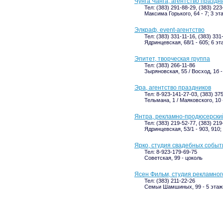
Чунга Чанга, агентство праздн
Тел: (383) 291-88-29, (383) 22
Максима Горького, 64 - 7; 3 эт
Элкраф, event-агентство
Тел: (383) 331-11-16, (383) 331
Ядринцевская, 68/1 - 605; 6 эт
Эпитет, творческая группа
Тел: (383) 266-11-86
Зыряновская, 55 / Восход, 1б -
Эра, агентство праздников
Тел: 8-923-141-27-03, (383) 37
Тельмана, 1 / Маяковского, 10 
Янтра, рекламно-продюсерски
Тел: (383) 219-52-77, (383) 219
Ядринцевская, 53/1 - 903, 910;
Ярко, студия свадебных событ
Тел: 8-923-179-69-75
Советская, 99 - цоколь
Ясен Фильм, студия рекламног
Тел: (383) 211-22-26
Семьи Шамшиных, 99 - 5 этаж