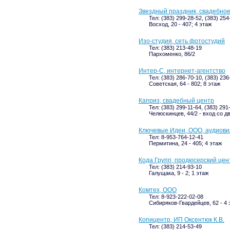
Звездный праздник, свадебное
Тел: (383) 299-28-52, (383) 254
Восход, 20 - 407; 4 этаж
Изо-студия, сеть фотостудий
Тел: (383) 213-48-19
Пархоменко, 86/2
Интер-С, интернет-агентство
Тел: (383) 286-70-10, (383) 236
Советская, 64 - 802; 8 этаж
Каприз, свадебный центр
Тел: (383) 299-11-64, (383) 291
Челюскинцев, 44/2 - вход со д
Ключевые Идеи, ООО, аудиови
Тел: 8-953-764-12-41
Пермитина, 24 - 405; 4 этаж
Кода Групп, продюсерский цен
Тел: (383) 214-93-10
Галущака, 9 - 2; 1 этаж
Комтех, ООО
Тел: 8-923-222-02-08
Сибиряков-Гвардейцев, 62 - 4 
Копицентр, ИП Оксентюк К.В.
Тел: (383) 214-53-49