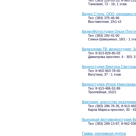
Тел: (383) 220-53-33, 8-983-13
Танковая, 72 - 16; 1 этаж
Видео Стиль, ООО, рекламно-
Тел: (383) 375-46-96
Выставочная, 15/1 к3
ВидеоФотостудия Ольги Плот
Тел: (383) 292-41-00
Семьи Шамшиных, 18/1 - 1 эт
Видеодома ТВ, видеостудия, 
Тел: 8-913-829-85-03
Димитрова проспект, 4 - 303; 3
Видеостудия Виктора Светлов
Тел: 8-903-903-78-00
Ватутина, 37 - 1 этаж
Видеостудия Игоря Николаева
Тел: 8-913-486-52-89
Троллейная, 152/1
Виктория, агентство праздник
Тел: (383) 286-76-35, 8-913-48
Карла Маркса проспект, 30 - 41
Выездная фотовидеостудия В
Тел: (383) 299-13-87, 8-952-93
Гамма, рекламная группа