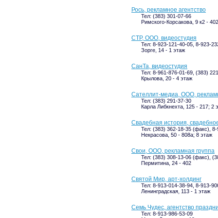
Рось, рекламное агентство
Тел: (383) 301-07-66
Римского-Корсакова, 9 к2 - 402
СТР, ООО, видеостудия
Тел: 8-923-121-40-05, 8-923-23
Зорге, 14 - 1 этаж
СанТа, видеостудия
Тел: 8-961-876-01-69, (383) 22
Крылова, 20 - 4 этаж
Сателлит-медиа, ООО, реклам
Тел: (383) 291-37-30
Карла Либкнехта, 125 - 217; 2 
Свадебная история, свадебное
Тел: (383) 362-18-35 (факс), 8
Некрасова, 50 - 808а; 8 этаж
Свои, ООО, рекламная группа
Тел: (383) 308-13-06 (факс), (
Пермитина, 24 - 402
Святой Мир, арт-холдинг
Тел: 8-913-014-38-94, 8-913-90
Ленинградская, 113 - 1 этаж
Семь Чудес, агентство праздн
Тел: 8-913-986-53-09