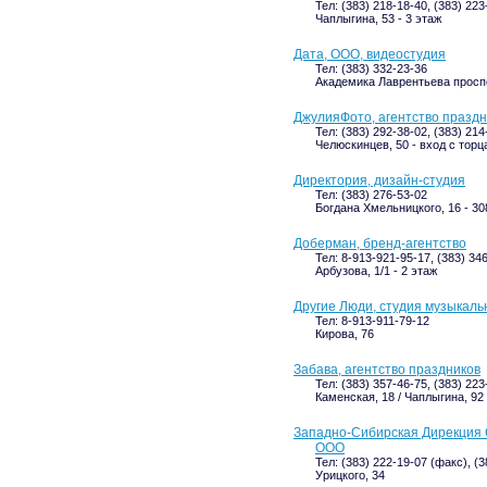
Тел: (383) 218-18-40, (383) 223
Чаплыгина, 53 - 3 этаж
Дата, ООО, видеостудия
Тел: (383) 332-23-36
Академика Лаврентьева проспек
ДжулияФото, агентство праздн
Тел: (383) 292-38-02, (383) 214
Челюскинцев, 50 - вход с торц
Директория, дизайн-студия
Тел: (383) 276-53-02
Богдана Хмельницкого, 16 - 30
Доберман, бренд-агентство
Тел: 8-913-921-95-17, (383) 34
Арбузова, 1/1 - 2 этаж
Другие Люди, студия музыкаль
Тел: 8-913-911-79-12
Кирова, 76
Забава, агентство праздников
Тел: (383) 357-46-75, (383) 223
Каменская, 18 / Чаплыгина, 92 
Западно-Сибирская Дирекция 
ООО
Тел: (383) 222-19-07 (факс), (
Урицкого, 34