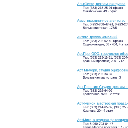
АлькОссто, рекламная группа
Тел: (383) 218-25-01 (факс)
Октябрьская, 49 - офис
Амур, праздничное агентство
Тел: 8-953-768-47-91, 8-923-23
Большевистская, 175/5
Антиго, группа компаний
Тел: (383) 202-02-40 (факс)
Орджоникидзе, 38 - 404; 4 эта
АрсПро, ООО, творческое объ
Тел: (383) 213-11-31, (383) 204
Красный проспект, 200 - 712
Арт Мемори, студия оцифровк
Тел: (383) 292-34-37
Вокзальная магистраль, 3
Арт Престиж Студия, рекламн
Тел: (383) 292-64-09
Кропоткина, 92/3 - 2 этаж
Арт-Регион, мастерская празд
Тел: (383) 214-65-32, (383) 25
Крылова, 20 - 4 этаж
АртМикс, выездная фотовидео
Тел: 8-960-793-04-47
Карла Маркса проспект, 37 - ц