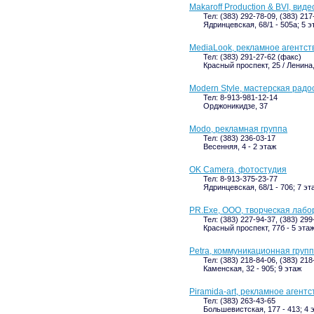
Makaroff Production & BVI, вид
Тел: (383) 292-78-09, (383) 21
Ядринцевская, 68/1 - 505а; 5 э
MediaLook, рекламное агентст
Тел: (383) 291-27-62 (факс)
Красный проспект, 25 / Ленина,
Modern Style, мастерская радо
Тел: 8-913-981-12-14
Орджоникидзе, 37
Modo, рекламная группа
Тел: (383) 236-03-17
Весенняя, 4 - 2 этаж
OK Camera, фотостудия
Тел: 8-913-375-23-77
Ядринцевская, 68/1 - 706; 7 эт
PR.Exe, ООО, творческая лаб
Тел: (383) 227-94-37, (383) 299
Красный проспект, 77б - 5 эта
Petra, коммуникационная груп
Тел: (383) 218-84-06, (383) 218
Каменская, 32 - 905; 9 этаж
Piramida-art, рекламное агент
Тел: (383) 263-43-65
Большевистская, 177 - 413; 4 