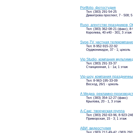
Portfolio, фотостудия
Тел: (383) 291-54-25
Димитрова проспект, 7 - 508; 5
Ruso, агентство праздников,
Тел: (383) 362-08-21 (факс), 8
Королева, 40 к40 - 301; 3 этаж
Svoe-TV, частная телекомпани
Тел: 8-952-915-22-92
Орджоникидзе, 37 - 1; цоколь
Vip Studio, компания мультим
Тел: (383) 291-33-37
Станционная, 1 - 1а; 1 этаж
Vip-шоу, компания праздничн
Тел: 8-963-195-33-09
Восход, 26/1 - цоколь
А Медиа, рекламно-производс
Тел: (383) 354-12-27 (факс)
Крылова, 20 - 1, 3 этаж
А-Сакс, творческая группа
Тел: (383) 292-63-96, 8-923-24
Приморская, 15 - 3; 1 этаж
АВИ, видеостудия
Тел: (383) 217-49-42, (383) 292