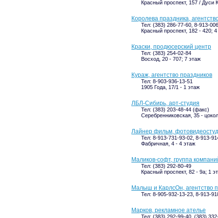
Красный проспект, 157 / Дуси 
Королева праздника, агентств
Тел: (383) 286-77-60, 8-913-00
Красный проспект, 182 - 420; 4
Краски, продюсерский центр
Тел: (383) 254-02-84
Восход, 20 - 707; 7 этаж
Кураж, агентство праздников
Тел: 8-903-936-13-51
1905 Года, 17/1 - 1 этаж
ЛБЛ-Сибирь, арт-студия
Тел: (383) 203-48-44 (факс)
Серебренниковская, 35 - цоко
Лайнер фильм, фотовидеосту
Тел: 8-913-731-93-02, 8-913-91
Фабричная, 4 - 4 этаж
Маликов-софт, группа компани
Тел: (383) 292-80-49
Красный проспект, 82 - 9а; 1 э
Малыш и КарлсОн, агентство 
Тел: 8-905-932-13-23, 8-913-91
Марков, рекламное ателье
Тел: (383) 292-99-40, (383) 33