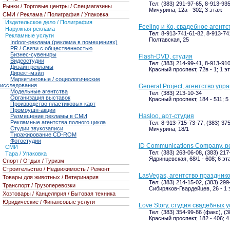
Тел: (383) 291-97-65, 8-913-93
Рынки / Торговые центры / Спецмагазины
Мичурина, 12а - 302; 3 этаж
СМИ / Реклама / Полиграфия / Упаковка
Издательское дело / Полиграфия
Feeling и Ко, свадебное агентс
Наружная реклама
Тел: 8-913-741-61-82, 8-913-74
Рекламные услуги
Полтавская, 25
Indoor-реклама (реклама в помещениях)
PR / Связи с общественностью
Бизнес-сувениры
Flash-DVD, студия
Видеостудии
Тел: (383) 214-99-41, 8-913-91
Дизайн рекламы
Красный проспект, 72в - 1; 1 э
Директ-мэйл
Маркетинговые / социологические
исследования
General Project, агентство у
Модельные агентства
Тел: (383) 213-10-34
Организация выставок
Красный проспект, 184 - 511; 5
Производство пластиковых карт
Промоушн-акции
Hasloo, арт-студия
Размещение рекламы в СМИ
Рекламные агентства полного цикла
Тел: 8-913-715-73-77, (383) 37
Студии звукозаписи
Мичурина, 18/1
Тиражирование CD-ROM
Фотостудии
ID Communications Company, 
СМИ
Тел: (383) 263-06-08, (383) 21
Тара / Упаковка
Ядринцевская, 68/1 - 608; 6 эт
Спорт / Отдых / Туризм
Строительство / Недвижимость / Ремонт
LasVegas, агентство праздник
Товары для животных / Ветеринария
Тел: (383) 214-15-02, (383) 299
Транспорт / Грузоперевозки
Сибиряков-Гвардейцев, 26 - 1 
Хозтовары / Канцелярия / Бытовая техника
Юридические / Финансовые услуги
Love Story, студия свадебных у
Тел: (383) 354-99-86 (факс), (
Красный проспект, 182 - 406; 4