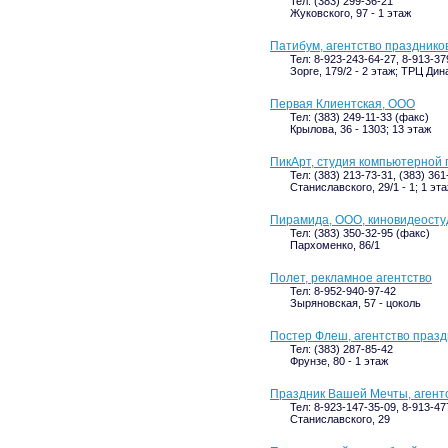
Тел: (383) 299-36-21
Жуковского, 97 - 1 этаж
Патибум, агентство празднико
Тел: 8-923-243-64-27, 8-913-37
Зорге, 179/2 - 2 этаж; ТРЦ Дин
Первая Клиентская, ООО
Тел: (383) 249-11-33 (факс)
Крылова, 36 - 1303; 13 этаж
ПикАрт, студия компьютерной 
Тел: (383) 213-73-31, (383) 361
Станиславского, 29/1 - 1; 1 эт
Пирамида, ООО, киновидеосту
Тел: (383) 350-32-95 (факс)
Пархоменко, 86/1
Полет, рекламное агентство
Тел: 8-952-940-97-42
Зыряновская, 57 - цоколь
Постер Флеш, агентство празд
Тел: (383) 287-85-42
Фрунзе, 80 - 1 этаж
Праздник Вашей Мечты, агент
Тел: 8-923-147-35-09, 8-913-47
Станиславского, 29