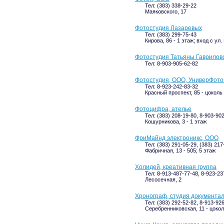
Тел: (383) 338-29-22
Маяковского, 17
Фотостудия Лазаревых
Тел: (383) 299-75-43
Кирова, 86 - 1 этаж; вход с ул
Фотостудия Татьяны Гаврилов
Тел: 8-903-905-62-82
Фотостудия, ООО, УниверФот
Тел: 8-923-242-83-32
Красный проспект, 85 - цоколь
Фотоцифра, ателье
Тел: (383) 208-19-80, 8-903-90
Кошурникова, 3 - 1 этаж
ФриМайнд электроникс, ООО
Тел: (383) 291-05-29, (383) 21
Фабричная, 13 - 505; 5 этаж
Холидей, креативная группа
Тел: 8-913-487-77-48, 8-923-23
Лесосечная, 2
Хронограф, студия документа
Тел: (383) 292-52-82, 8-913-92
Серебренниковская, 11 - цоко