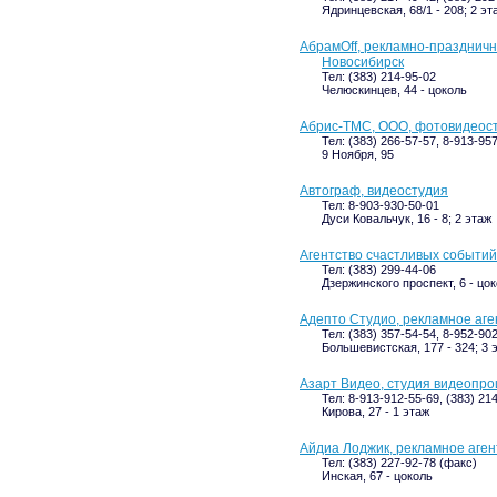
Ядринцевская, 68/1 - 208; 2 эт
АбрамOff, рекламно-праздничн
Новосибирск
Тел: (383) 214-95-02
Челюскинцев, 44 - цоколь
Абрис-ТМС, ООО, фотовидеос
Тел: (383) 266-57-57, 8-913-95
9 Ноября, 95
Автограф, видеостудия
Тел: 8-903-930-50-01
Дуси Ковальчук, 16 - 8; 2 этаж
Агентство счастливых событий
Тел: (383) 299-44-06
Дзержинского проспект, 6 - цо
Адепто Студио, рекламное аге
Тел: (383) 357-54-54, 8-952-90
Большевистская, 177 - 324; 3 
Азарт Видео, студия видеопро
Тел: 8-913-912-55-69, (383) 21
Кирова, 27 - 1 этаж
Айдиа Лоджик, рекламное аген
Тел: (383) 227-92-78 (факс)
Инская, 67 - цоколь