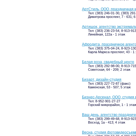
АртСтиль, ООО, праздничная 
Тел: (383) 246-01-30, (383) 29
Димитрова проспект, 7 - 631; 6
Артишок, агентство экстрема
Тел: (383) 236-23-54, 8-913-91
Линейная, 122а - 1 этаж
Афродита, праздничное агент
Тел: (383) 375-04-24, 8-923-13
Карла Маркса проспект, 43 - 1
Белая роза, свадебный центр
Тел: (383) 292-98-00, 8-913-71
Советская, 64 - 209; 2 этаж
Бизарт, дизайн-студия
Тел: (383) 227-72-87 (факс)
Каменская, 53 - 507; 5 этаж
Бизнес-Арсенал, ООО, студия
Тел: 8-952-901-27-27
Горский микрорайон, 1 - 1 эта
Ваш день, агентство празднич
Тел: (383) 299-49-68, 8-913-92
Восход, 1а - 413; 4 этаж
Весна, студия фотовидеосъем