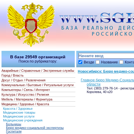
В базе
29549
организаций
Поиск по рубрикатору:
Везде
Название
Конт
Аварийные / Справочные / Экстренные службы
Новосибирск: Бюро медико-со
Город / Власть
Главное бюро Медико-Социаль
Досуг / Отдых / Развлечения
области
Коммунальные / Бытовые / Ритуальные услуги
Тел: (383) 279-76-14 - регистр
Компьютеры / Связь / Интернет
Королева, 40 к20
Культура / Искусство / Религия
Мебель / Материалы / Фурнитура
Медицина / Здоровье / Красота
Красота / Здоровье
Медицинские товары
Медицинские услуги
Медицинские учреждения
Больницы
Бюро медико-социальной экспертизы
Госпитали