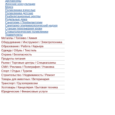
Диспансеры
Женские консультации
Морги
Поликлиники взрослые
Поликлиники детские
Реабилитационные центры
Родильные дома
Санатории / Профилактории
Санитарно-эпидемиологический надзор
Станции переливания крови
Стоматологические поликлиники
Травмпункты
Металлы / Топливо / Химия
Оборудование / Инструмент / Электротехника
Образование / Работа / Карьера
Одежда / Обувь / Текстиль
Охрана / Безопасность
Продукты питания
Рынки / Торговые центры / Спецмагазины
СМИ / Реклама / Полиграфия / Упаковка
Спорт / Отдых / Туризм
Строительство / Недвижимость / Ремонт
Товары для животных / Ветеринария
Транспорт / Грузоперевозки
Хозтовары / Канцелярия / Бытовая техника
Юридические / Финансовые услуги