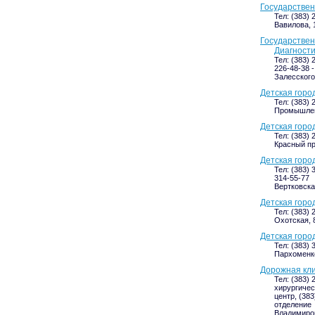
Государствен
Тел: (383) 
Вавилова, 
Государстве
Диагност
Тел: (383) 
226-48-38 
Залесского,
Детская горо
Тел: (383)
Промышлен
Детская горо
Тел: (383)
Красный пр
Детская горо
Тел: (383) 
314-55-77
Вертковска
Детская горо
Тел: (383)
Охотская, 
Детская горо
Тел: (383) 
Пархоменко
Дорожная кли
Тел: (383) 
хирургичес
центр, (383
отделение
Владимиров