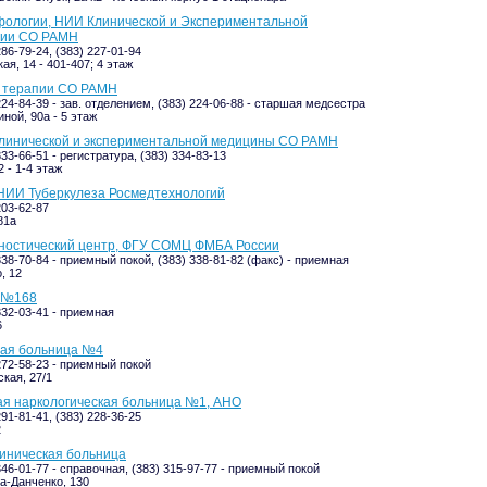
фологии, НИИ Клинической и Экспериментальной
ии СО РАМН
286-79-24, (383) 227-01-94
ая, 14 - 401-407; 4 этаж
 терапии СО РАМН
224-84-39 - зав. отделением, (383) 224-06-88 - старшая медсестра
ной, 90а - 5 этаж
клинической и экспериментальной медицины СО РАМН
333-66-51 - регистратура, (383) 334-83-13
 - 1-4 этаж
НИИ Туберкулеза Росмедтехнологий
203-62-87
81а
гностический центр, ФГУ СОМЦ ФМБА России
338-70-84 - приемный покой, (383) 338-81-82 (факс) - приемная
, 12
 №168
332-03-41 - приемная
6
ая больница №4
 272-58-23 - приемный покой
кая, 27/1
ая наркологическая больница №1, АНО
291-81-41, (383) 228-36-25
2
иническая больница
346-01-77 - справочная, (383) 315-97-77 - приемный покой
а-Данченко, 130