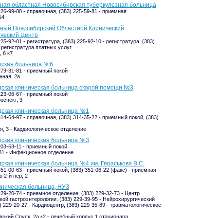
ная областная Новосибирская туберкулезная больница
226-99-88 - справочная, (383) 225-59-81 - приемная
14
нный Новосибирский Областной Клинический
ический Центр
225-92-01 - регистратура, (383) 225-92-10 - регистратура, (383)
- регистратура платных услуг
 6 к7
дская больница №6
 279-31-81 - приемный покой
ная, 2а
дская клиническая больница скорой помощи №3
 223-06-67 - приемный покой
оспект, 3
дская клиническая больница №1
314-64-97 - справочная, (383) 314-35-22 - приемный покой, (383)
я, 3 - Кардиологическое отделение
дская клиническая больница №3
 203-63-11 - приемный покой
81 - Инфекционное отделение
дская клиническая больница №4 им. Гераськова В.С.
351-00-63 - приемный покой, (383) 351-06-22 (факс) - приемная
 2-й пер, 2
ническая больница, НУЗ
229-20-74 - приемное отделение, (383) 229-32-73 - Центр
кой гастроэнтерологии, (383) 229-39-95 - Нейрохирургический
) 229-20-27 - Кардиоцентр, (383) 229-35-89 - травматологическое
ский Спуск, 2а к2 - лечебный корпус 1 стационара