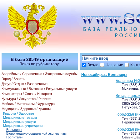
В базе
29549
организаций
Поиск по рубрикатору:
Везде
Название
Конт
Аварийные / Справочные / Экстренные службы
Новосибирск: Больницы
Город / Власть
Больница №
Досуг / Отдых / Развлечения
Тел: (383) 
Мухачева, 
Коммунальные / Бытовые / Ритуальные услуги
Компьютеры / Связь / Интернет
Витар, нарко
Культура / Искусство / Религия
Тел: (383) 
(383) 291-3
Мебель / Материалы / Фурнитура
Петухова, 
Медицина / Здоровье / Красота
Красота / Здоровье
Городская ги
Медицинские товары
Тел: (383) 
Медицинские услуги
Перевозчик
Медицинские учреждения
Городская и
Больницы
Бюро медико-социальной экспертизы
Тел: (383) 
Госпитали
Семьи Шам