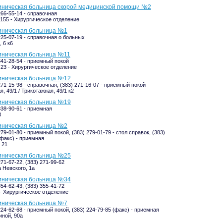
иническая больница скорой медицинской помощи №2
266-55-14 - справочная
 155 - Хирургическое отделение
иническая больница №1
 225-07-19 - справочная о больных
 6 к6
иническая больница №11
 341-28-54 - приемный покой
 23 - Хирургическое отделение
иническая больница №12
271-15-98 - справочная, (383) 271-16-07 - приемный покой
, 49/1 / Трикотажная, 49/1 к2
иническая больница №19
338-90-61 - приемная
3
иническая больница №2
279-01-80 - приемный покой, (383) 279-01-79 - стол справок, (383)
(факс) - приемная
 21
иническая больница №25
271-67-22, (383) 271-99-62
 Невского, 1а
иническая больница №34
354-62-43, (383) 355-41-72
 - Хирургическое отделение
иническая больница №7
224-62-68 - приемный покой, (383) 224-79-85 (факс) - приемная
ной, 90а