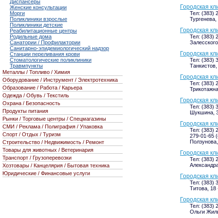
Диспансеры
Городская кл
Женские консультации
Морги
Тел: (383) 
Поликлиники взрослые
Тургенева,
Поликлиники детские
Городская кл
Реабилитационные центры
Родильные дома
Тел: (383)
Санатории / Профилактории
Залесского,
Санитарно-эпидемиологический надзор
Городская кл
Станции переливания крови
Стоматологические поликлиники
Тел: (383)
Травмпункты
Танкистов,
Металлы / Топливо / Химия
Городская кл
Оборудование / Инструмент / Электротехника
Тел: (383) 
Образование / Работа / Карьера
Трикотажная
Одежда / Обувь / Текстиль
Городская кл
Охрана / Безопасность
Тел: (383) 
Продукты питания
Шукшина, 
Рынки / Торговые центры / Спецмагазины
Городская кл
СМИ / Реклама / Полиграфия / Упаковка
Тел: (383) 
Спорт / Отдых / Туризм
279-01-65 
Ползунова,
Строительство / Недвижимость / Ремонт
Товары для животных / Ветеринария
Городская кл
Транспорт / Грузоперевозки
Тел: (383) 
Александра
Хозтовары / Канцелярия / Бытовая техника
Юридические / Финансовые услуги
Городская кл
Тел: (383) 
Титова, 18
Городская кл
Тел: (383) 
Ольги Жили