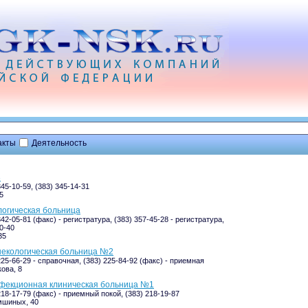
акты
Деятельность
3
345-10-59, (383) 345-14-31
5
логическая больница
342-05-81 (факс) - регистратура, (383) 357-45-28 - регистратура,
0-40
35
некологическая больница №2
225-66-29 - справочная, (383) 225-84-92 (факс) - приемная
ова, 8
нфекционная клиническая больница №1
218-17-79 (факс) - приемный покой, (383) 218-19-87
шиных, 40