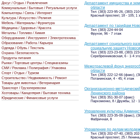
Досуг / Отдых / Развлечения
Департамент имущества и зе
области
Коммунальные / Бытовые / Ритуальные услуги
Тел: (383) 223-95-26, (383) 210
Компьютеры / Связь / Интернет
Красный проспект, 18 - 105; 1 
Культура / Искусство / Религия
Мебель / Материалы / Фурнитура
Департамент по тарифам Ново
Медицина / Здоровье / Красота
Тел: (383) 224-44-04
Металлы / Топливо / Химия
Фрунзе, 96 - 7 этаж
Оборудование / Инструмент / Электротехника
Образование / Работа / Карьера
Департамент социального разв
Одежда / Обувь / Текстиль
социальную защиту Новоси
Тел: (383) 223-23-88, (383) 223
Охрана / Безопасность
Серебренниковская, 6 - 1-4 эт
Продукты питания
Рынки / Торговые центры / Спецмагазины
Межотраслевой фонд энергосб
СМИ / Реклама / Полиграфия / Упаковка
области
Спорт / Отдых / Туризм
Тел: (383) 222-12-66 (факс), (
Строительство / Недвижимость / Ремонт
Потанинская, 4 - 45; 4 этаж
Товары для животных / Ветеринария
Транспорт / Грузоперевозки
Организационно-методический
Хозтовары / Канцелярия / Бытовая техника
Ленинского района
Тел: (383) 351-30-07 (факс)
Юридические / Финансовые услуги
Пархоменко, 8 / Дружбы, 12 - 
Управление культуры Админис
Тел: (383) 223-35-09 (факс), (
Фабричная, 8
Управление по делам молодеж
Тел: (383) 202-07-40, (383) 202
Красный проспект, 25 / Ленина, 