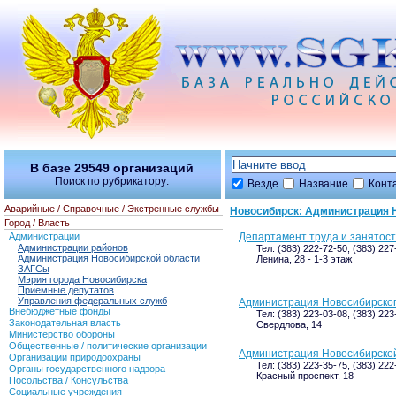
В базе
29549
организаций
Поиск по рубрикатору:
Везде
Название
Конт
Аварийные / Справочные / Экстренные службы
Новосибирск: Администрация 
Город / Власть
Администрации
Департамент труда и занятос
Администрации районов
Тел: (383) 222-72-50, (383) 22
Администрация Новосибирской области
Ленина, 28 - 1-3 этаж
ЗАГСы
Мэрия города Новосибирска
Приемные депутатов
Управления федеральных служб
Администрация Новосибирско
Внебюджетные фонды
Тел: (383) 223-03-08, (383) 22
Законодательная власть
Свердлова, 14
Министерство обороны
Общественные / политические организации
Администрация Новосибирско
Организации природоохраны
Тел: (383) 223-35-75, (383) 222
Органы государственного надзора
Красный проспект, 18
Посольства / Консульства
Социальные учреждения