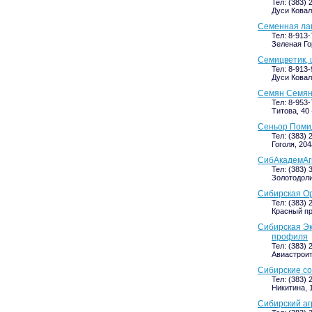
Тел: (383) 
Дуси Ковал
Семенная лав
Тел: 8-913
Зеленая Го
Семицветик, 
Тел: 8-913-
Дуси Ковал
Семян Семяны
Тел: 8-953
Титова, 40 
Сеньор Помид
Тел: (383) 
Гоголя, 204
СибАкадемАг
Тел: (383) 
Золотодоли
Сибирская Ор
Тел: (383) 
Красный пр
Сибирская Эк
профиля
Тел: (383) 
Авиастроите
Сибирские со
Тел: (383) 
Никитина, 1
Сибирский аг