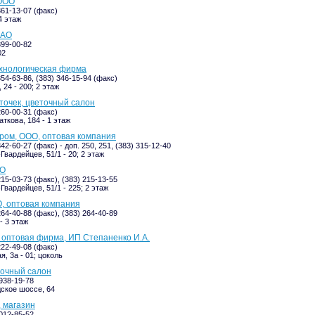
 ООО
361-13-07 (факс)
4 этаж
ЗАО
399-00-82
02
ехнологическая фирма
354-63-86, (383) 346-15-94 (факс)
24 - 200; 2 этаж
точек, цветочный салон
260-00-31 (факс)
ткова, 184 - 1 этаж
ром, ООО, оптовая компания
342-60-27 (факс) - доп. 250, 251, (383) 315-12-40
Гвардейцев, 51/1 - 20; 2 этаж
ОО
215-03-73 (факс), (383) 215-13-55
Гвардейцев, 51/1 - 225; 2 этаж
, оптовая компания
264-40-88 (факс), (383) 264-40-89
- 3 этаж
 оптовая фирма, ИП Степаненко И.А.
222-49-08 (факс)
, 3а - 01; цоколь
точный салон
-938-19-78
ское шоссе, 64
, магазин
-012-85-52