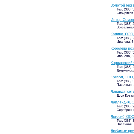
Золотой гект
Тел: (383) 
Сибиряков-
Интер-Семен
Тел: (383) 
Вокзальная
Калина, ООО
Тел: (383) 
Ивачева, 6 
Королева роз
Тел: (383) 
Иванова, 3
Королевский 
Тел: (383) 
Дзержинског
Крезол, ООО,
Тел: (383) 
Пасечная, 1
Лаванда, сет
Дуси Коваль
Лапландия, О
Тел: (383) 
Серебренни
Логосиб, ООО
Тел: (383) 
Пасечная, 1
Любимые цве