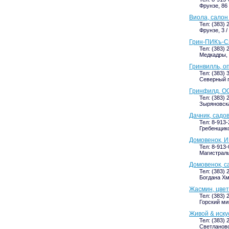
Фрунзе, 86 
Виола, салон
Тел: (383) 
Фрунзе, 3 /
Грин-ПИКъ-Си
Тел: (383) 
Медкадры,
Гринвилль, о
Тел: (383) 
Северный п
Гринфилд, О
Тел: (383) 
Зыряновская
Дачник, садо
Тел: 8-913
Гребенщико
Домовенок, И
Тел: 8-913
Магистраль
Домовенок, с
Тел: (383) 
Богдана Хм
Жасмин, цве
Тел: (383) 
Горский ми
Живой & иску
Тел: (383) 
Светлановс