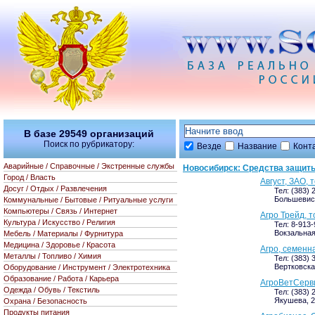
В базе
29549
организаций
Поиск по рубрикатору:
Везде
Название
Конт
Аварийные / Справочные / Экстренные службы
Новосибирск: Средства защиты
Город / Власть
Август, ЗАО,
Досуг / Отдых / Развлечения
Тел: (383) 
Большевист
Коммунальные / Бытовые / Ритуальные услуги
Компьютеры / Связь / Интернет
Агро Трейд, 
Культура / Искусство / Религия
Тел: 8-913
Вокзальная
Мебель / Материалы / Фурнитура
Медицина / Здоровье / Красота
Агро, семенн
Металлы / Топливо / Химия
Тел: (383) 
Вертковская
Оборудование / Инструмент / Электротехника
Образование / Работа / Карьера
АгроВетСерв
Одежда / Обувь / Текстиль
Тел: (383) 
Якушева, 
Охрана / Безопасность
Продукты питания