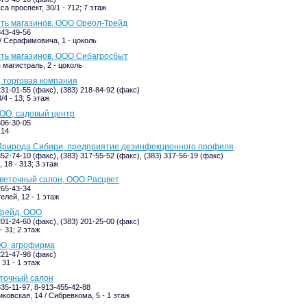
а проспект, 30/1 - 712; 7 этаж
еть магазинов, ООО Ореол-Трейд
343-49-56
 / Серафимовича, 1 - цоколь
еть магазинов, ООО Сибагросбыт
 магистраль, 2 - цоколь
 торговая компания
231-01-55 (факс), (383) 218-84-92 (факс)
/4 - 13; 5 этаж
ОО, садовый центр
306-30-05
 14
Природа Сибири, предприятие дезинфекционного профиля
352-74-10 (факс), (383) 317-55-52 (факс), (383) 317-56-19 (факс)
 18 - 313; 3 этаж
веточный салон, ООО Расцвет
265-43-34
елей, 12 - 1 этаж
Трейд, ООО
201-24-60 (факс), (383) 201-25-00 (факс)
- 31; 2 этаж
ОО, агрофирма
221-47-98 (факс)
31 - 1 этаж
точный салон
335-11-97, 8-913-455-42-88
ковская, 14 / Сибревкома, 5 - 1 этаж