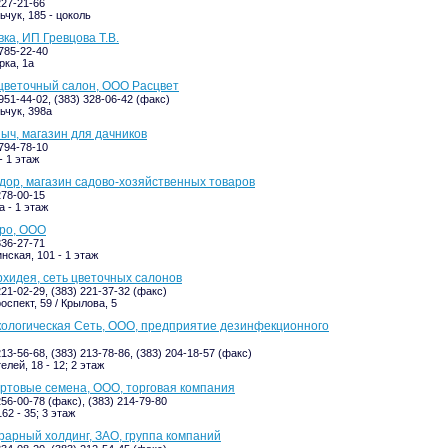
227-21-66
ьчук, 185 - цоколь
ка, ИП Гревцова Т.В.
-785-22-40
рка, 1а
цветочный салон, ООО Расцвет
951-44-02, (383) 328-06-42 (факс)
ьчук, 398а
ч, магазин для дачников
-794-78-10
- 1 этаж
ор, магазин садово-хозяйственных товаров
278-00-15
а - 1 этаж
ро, ООО
336-27-71
нская, 101 - 1 этаж
хидея, сеть цветочных салонов
221-02-29, (383) 221-37-32 (факс)
оспект, 59 / Крылова, 5
ологическая Сеть, ООО, предприятие дезинфекционного
213-56-68, (383) 213-78-86, (383) 204-18-57 (факс)
лей, 18 - 12; 2 этаж
ртовые семена, ООО, торговая компания
256-00-78 (факс), (383) 214-79-80
62 - 35; 3 этаж
рарный холдинг, ЗАО, группа компаний