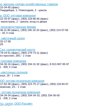
ар, магазин садово-хозяйственных товаров
315-34-45 (факс)
Гвардейцев, 1 / Новогодняя, 2 - цоколь
а, ООО, оптовая компания
222-33-97 (факс), (383) 218-86-66 (факс)
 магистраль, 2 - цоколь; вход со двора
, производственная фирма
246-11-80 (факс), (383) 246-10-20 (факс), (383) 214-07-66
- 18; 4 этаж
, цветочный салон
332-17-58
1/5
Сад, садоводческий центр
279-24-51 (факс), (383) 279-73-11 (факс)
о проспект, 28/1 - 2 этаж
 торговая компания
334-30-16 (факс), (383) 334-31-92 (факс), 8-913-907-95-97
 - 409; 4 этаж
ь цветочных салонов
чук, 18 - 1 этаж
ОО, оптово-розничная компания
217-82-36 (факс), (383) 223-75-17 (факс), (383) 218-84-67
ковская, 2/1 - 1 этаж
, оптово-розничная компания
334-34-34 (факс), (383) 334-34-33, (383) 334-36-00
 - 206; 2 этаж
ты, салон, ООО Расцвет