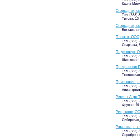
Карла Маркс
Огородник, с
Тел: (383) 
Титова, 13
Огородник, с
Вокзальная
Планта, ООО,
Тел: (383) 
Спартака, 8
Подсолнух, О
Тел: (383) 
Шлюзовая,
Прекрасная 
Тел: (383) 
Тюменская,
Признание, ц
Тел: (383) 
Авиастроит
Регион-Агро 
Тел: (383) 
Фрунзе, 49 
Риц-плюс, О
Тел: (383) 
Сибирская, 
Ромашка, цве
Тел: (383) 
Серебренни