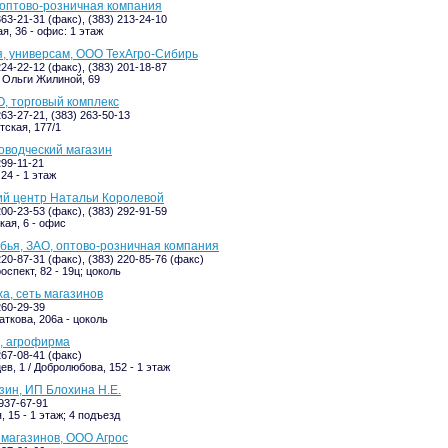
оптово-розничная компания
363-21-31 (факс), (383) 213-24-10
я, 36 - офис: 1 этаж
я, универсам, ООО ТехАгро-Сибирь
224-22-12 (факс), (383) 201-18-87
/ Ольги Жилиной, 69
, торговый комплекс
263-27-21, (383) 263-50-13
ская, 177/1
оводческий магазин
299-11-21
24 - 1 этаж
ий центр Натальи Королевой
200-23-53 (факс), (383) 292-91-59
кая, 6 - офис
ья, ЗАО, оптово-розничная компания
220-87-31 (факс), (383) 220-85-76 (факс)
спект, 82 - 19ц; цоколь
а, сеть магазинов
260-29-39
аткова, 206а - цоколь
, агрофирма
267-08-41 (факс)
в, 1 / Добролюбова, 152 - 1 этаж
зин, ИП Блохина Н.Е.
-937-67-91
 15 - 1 этаж; 4 подъезд
 магазинов, ООО Агрос