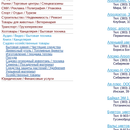
Агробизнес,
Рынки / Торговые центры / Спецмагазины
Тел: (383) 
Мира, 58 - 
СМИ / Реклама / Полиграфия / Упаковка
Спорт / Отдых / Туризм
Агродоктор, 
Строительство / Недвижимость / Ремонт
Тел: (383) 
Клубная, 1
Товары для животных / Ветеринария
Транспорт / Грузоперевозки
Агрос, агрот
Хозтовары / Канцелярия / Бытовая техника
Тел: (383) 
Аудио / Видео / Бытовая техника
Пермитина, 
Книги / Канцелярия
Аленький цве
Садово-хозяйственные товары
Тел: (383) 
Бытовая химия / Чистящие средства
Бориса Бога
Древесный уголь / Топливные брикеты
Изготовление / продажа теплиц
Алсико-Агроп
Посуда
Тел: (383) 
Садово-огородный инвентарь / техника
Сибиряков-
Семена / Посадочный материал
Средства защиты растений / Удобрения
Алсико-Н, О
Укрывной материал
Тел: (383) 
Хозяйственные товары
Сибиряков-
Юридические / Финансовые услуги
Ая-плюс, ООО
Тел: (383) 
Инская, 39 
Байкал ЭМ-1,
Тел: (383) 
Потанинская
Букетон, цве
Тел: 8-903
Гусиноброд
Вальс цветов
Тел: 8-913