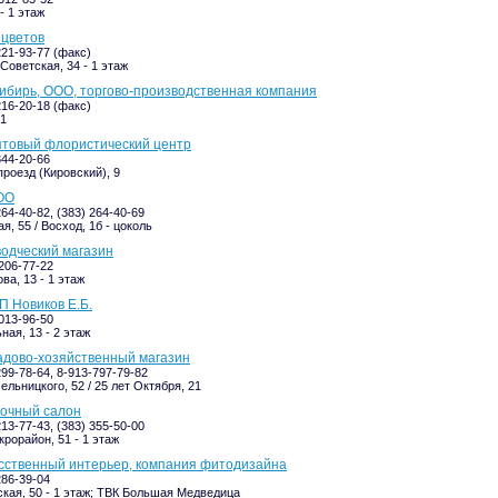
- 1 этаж
 цветов
221-93-77 (факс)
 Советская, 34 - 1 этаж
бирь, ООО, торгово-производственная компания
216-20-18 (факс)
 1
птовый флористический центр
344-20-66
роезд (Кировский), 9
ОО
264-40-82, (383) 264-40-69
, 55 / Восход, 1б - цоколь
водческий магазин
-206-77-22
ва, 13 - 1 этаж
П Новиков Е.Б.
-013-96-50
ная, 13 - 2 этаж
адово-хозяйственный магазин
299-78-64, 8-913-797-79-82
ельницкого, 52 / 25 лет Октября, 21
точный салон
213-77-43, (383) 355-50-00
крорайон, 51 - 1 этаж
сственный интерьер, компания фитодизайна
286-39-04
кая, 50 - 1 этаж; ТВК Большая Медведица