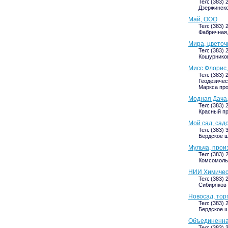
Тел: (383) 
Дзержинског
Май, ООО
Тел: (383) 
Фабричная, 
Мира, цветоч
Тел: (383) 
Кошурников
Мисс Флорис,
Тел: (383) 
Геодезическ
Маркса про
Модная Дача,
Тел: (383) 
Красный про
Мой сад, сад
Тел: (383) 
Бердское ш
Мульча, прои
Тел: (383) 
Комсомольс
НИИ Химичес
Тел: (383) 
Сибиряков-
Новосад, тор
Тел: (383) 
Бердское ш
Объединенна
Тел: (383) 