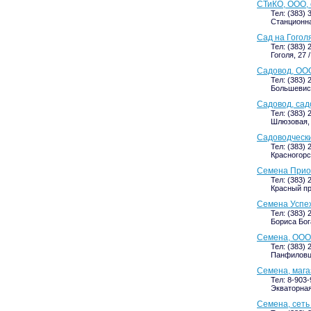
СТиКО, ООО, 
Тел: (383) 
Станционна
Сад на Гогол
Тел: (383) 
Гоголя, 27 
Садовод, ООО
Тел: (383) 
Большевист
Садовод, сад
Тел: (383) 
Шлюзовая, 
Садоводческ
Тел: (383) 
Красногорс
Семена Приоб
Тел: (383) 
Красный про
Семена Успех
Тел: (383) 
Бориса Бог
Семена, ООО
Тел: (383) 
Панфиловце
Семена, мага
Тел: 8-903
Экваторная,
Семена, сеть