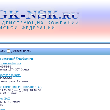
акты
Деятельность
 растений / Удобрения
 торговая фирма
269-56-59
ская, 177 - 307; 3 этаж
торговая фирма
-932-70-70
 магистраль, 2 - цокль
ая компания, ИП Шабанов В.А.
314-27-39 (факс), (383) 304-07-90
, 23 - 1 этаж
ис, ЗАО
262-55-46 (факс)
256