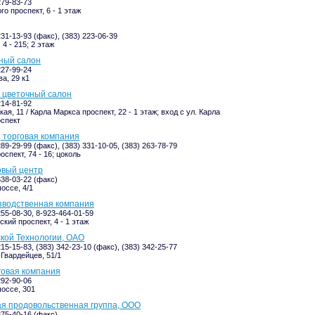
279-83-73
о проспект, 6 - 1 этаж
231-13-93 (факс), (383) 223-06-39
4 - 215; 2 этаж
ный салон
227-99-24
а, 29 к1
 цветочный салон
214-81-92
ая, 11 / Карла Маркса проспект, 22 - 1 этаж; вход с ул. Карла
спект
 торговая компания
289-29-99 (факс), (383) 331-10-05, (383) 263-78-79
спект, 74 - 16; цоколь
овый центр
338-03-22 (факс)
оссе, 4/1
зводственная компания
255-08-30, 8-923-464-01-59
кий проспект, 4 - 1 этаж
кой Технологии, ОАО
215-15-83, (383) 342-23-10 (факс), (383) 342-25-77
Гвардейцев, 51/1
говая компания
292-90-06
оссе, 301
я продовольственная группа, ООО
375-40-16 (факс)