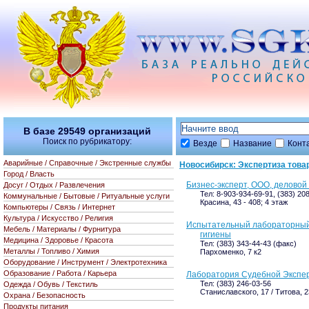
В базе
29549
организаций
Поиск по рубрикатору:
Везде
Название
Конт
Аварийные / Справочные / Экстренные службы
Новосибирск: Экспертиза това
Город / Власть
Бизнес-эксперт, ООО, деловой
Досуг / Отдых / Развлечения
Тел: 8-903-934-69-91, (383) 20
Коммунальные / Бытовые / Ритуальные услуги
Красина, 43 - 408; 4 этаж
Компьютеры / Связь / Интернет
Культура / Искусство / Религия
Испытательный лабораторный
Мебель / Материалы / Фурнитура
гигиены
Медицина / Здоровье / Красота
Тел: (383) 343-44-43 (факс)
Металлы / Топливо / Химия
Пархоменко, 7 к2
Оборудование / Инструмент / Электротехника
Образование / Работа / Карьера
Лаборатория Судебной Экспе
Тел: (383) 246-03-56
Одежда / Обувь / Текстиль
Станиславского, 17 / Титова, 23
Охрана / Безопасность
Продукты питания