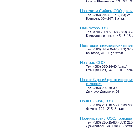
Семьи Шамшиных, 99 - 303; 3
Навгеоком-Сибирь, ООО, филиа
Тел: (383) 219-51-14, (383) 249
Крылова, 36 - 207; 2 этаж
Навигаторъ, ООО
Тел: 8-905-959-51-68, (383) 36
Коммунистическая, 45 - 3, 18; 
Навигация, инновационный це
Тел: (383) 375-00-47, (383) 375
Крылова, 31 - 41; 4 этаж
Новарис, ООО
Тел: (383) 325-14-40 (факс)
Станционная, 54/1 - 101; 1 эта
Новосибирский центр информа
компания
Тел: (383) 299-78-39
Дмитрия Донского, 34
Прин Сибирь, ООО
Тел: (383) 201-16-55, 8-903-90
Фрунзе, 124 - 215; 2 этаж
Промимсервис, ООО, торговая
Тел: (383) 216-15-86, (383) 216
Дуси Ковальчук, 179/3 - 2 этаж