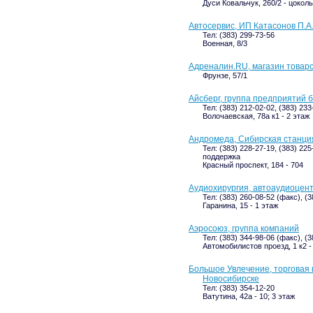
Дуси Ковальчук, 260/2 - цоколь
Автосервис, ИП Катасонов П.А
Тел: (383) 299-73-56
Военная, 8/3
Адреналин.RU, магазин товаро
Фрунзе, 57/1
Айсберг, группа предприятий 
Тел: (383) 212-02-02, (383) 233
Волочаевская, 78а к1 - 2 этаж
Андромеда, Сибирская станци
Тел: (383) 228-27-19, (383) 22
поддержка
Красный проспект, 184 - 704
Аудиохирургия, автоаудиоцен
Тел: (383) 260-08-52 (факс), (
Гаранина, 15 - 1 этаж
Аэросоюз, группа компаний
Тел: (383) 344-98-06 (факс), (
Автомобилистов проезд, 1 к2 -
Большое Увлечение, торговая к
Новосибирске
Тел: (383) 354-12-20
Ватутина, 42а - 10; 3 этаж