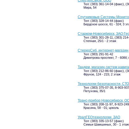
СпецТехСвязь, ООО
Тел: (383) 361-14-04 (факс), (
Мира, 54
Спутниковые Системы Монитор
Тел: (383) 328-14-44 (факс)
Бердское шоссе, 61 - 324; 3 э
Старком-Новосибирск, ЗАО Ге
Тел: (383) 301-28-11, (383) 214
Степная, 25/1 - 2 этаж
СтереоСиб, интернет-магазин
Тел: (383) 291-91-42
Димитрова проспект, 7 - 608б;
Тандем, магазин систем навиг
Тел: (383) 212-86-60 (факс), (
Фрунзе, 124 - 215; 2 этаж
Технологии безопасности, СТО
Тел: (383) 375-07-35, 8-903-93
Петухова, 35/1
Транс-прибор Новосибирск, ОО
Тел: (383) 208-11-97, 8-923-24
Красина, 58 - 01; цоколь
УралГЕОтехнологии, ЗАО
Тел: (383) 335-13-57 (факс)
Семьи Шамшиных, 30 - 1 этаж