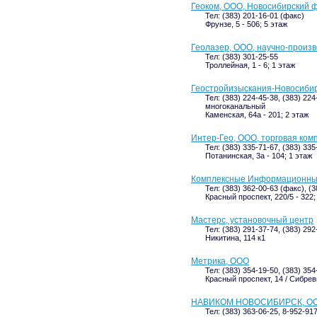
Геоком, ООО, Новосибирский 
Тел: (383) 201-16-01 (факс)
Фрунзе, 5 - 506; 5 этаж
Геолазер, ООО, научно-произ
Тел: (383) 301-25-55
Троллейная, 1 - 6; 1 этаж
Геостройизыскания-Новосиби
Тел: (383) 224-45-38, (383) 224
многоканальный
Каменская, 64а - 201; 2 этаж
Интер-Гео, ООО, торговая ком
Тел: (383) 335-71-67, (383) 33
Потанинская, 3а - 104; 1 этаж
Комплексные Информационны
Тел: (383) 362-00-63 (факс), (
Красный проспект, 220/5 - 322;
Мастерс, установочный центр
Тел: (383) 291-37-74, (383) 292
Никитина, 114 к1
Метрика, ООО
Тел: (383) 354-19-50, (383) 35
Красный проспект, 14 / Сибревк
НАВИКОМ НОВОСИБИРСК, О
Тел: (383) 363-06-25, 8-952-91