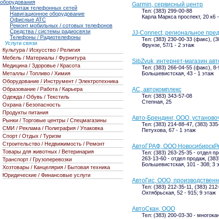
оборудования
Garmin, сервисный центр
Монтаж телефонных сетей
Тел: (383) 299-00-88
Навигационное оборудование
Карла Маркса проспект, 20 к6 -
Офисные АТС
Ремонт мобильных / сотовых телефонов
Средства / системы радиосвязи
JJ-Connect, региональное пре
Телефоны / Радиотелефоны
Тел: (383) 230-00-33 (факс), (
Услуги связи
Фрунзе, 57/1 - 2 этаж
Культура / Искусство / Религия
Мебель / Материалы / Фурнитура
SibZvuk, интернет-магазин ав
Медицина / Здоровье / Красота
Тел: (383) 266-04-55 (факс), 8
Большевистская, 43 - 1 этаж
Металлы / Топливо / Химия
Оборудование / Инструмент / Электротехника
АС, автокомплекс
Образование / Работа / Карьера
Тел: (383) 343-57-08
Одежда / Обувь / Текстиль
Степная, 25
Охрана / Безопасность
Продукты питания
Авто-Брендинг, ООО, установо
Рынки / Торговые центры / Спецмагазины
Тел: (383) 214-88-47, (383) 335
СМИ / Реклама / Полиграфия / Упаковка
Петухова, 67 - 1 этаж
Спорт / Отдых / Туризм
Строительство / Недвижимость / Ремонт
АвтоГРАФ, ООО Новосибирск
Товары для животных / Ветеринария
Тел: (383) 263-25-35 - отдел п
263-13-60 - отдел продаж, (383
Транспорт / Грузоперевозки
Большевистская, 101 - 308; 3 
Хозтовары / Канцелярия / Бытовая техника
Юридические / Финансовые услуги
АвтоГис, ООО, производственн
Тел: (383) 212-35-11, (383) 212
Октябрьская, 52 - 915; 9 этаж
АвтоСкан, ООО
Тел: (383) 200-03-30 - многок