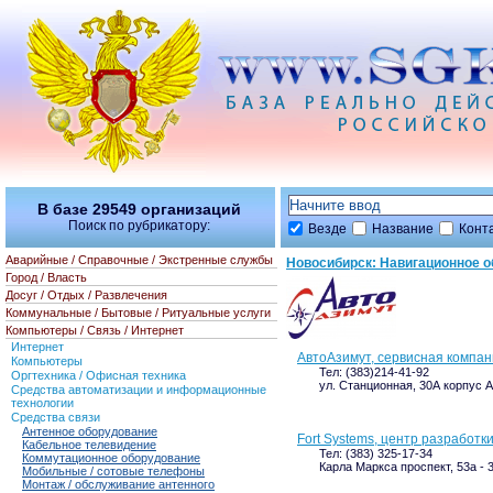
В базе
29549
организаций
Поиск по рубрикатору:
Везде
Название
Конт
Аварийные / Справочные / Экстренные службы
Новосибирск: Навигационное 
Город / Власть
Досуг / Отдых / Развлечения
Коммунальные / Бытовые / Ритуальные услуги
Компьютеры / Связь / Интернет
Интернет
АвтоАзимут, сервисная компа
Компьютеры
Тел: (383)214-41-92
Оргтехника / Офисная техника
ул. Станционная, 30А корпус 
Средства автоматизации и информационные
технологии
Средства связи
Антенное оборудование
Fort Systems, центр разработ
Кабельное телевидение
Тел: (383) 325-17-34
Коммутационное оборудование
Карла Маркса проспект, 53а - 3
Мобильные / сотовые телефоны
Монтаж / обслуживание антенного