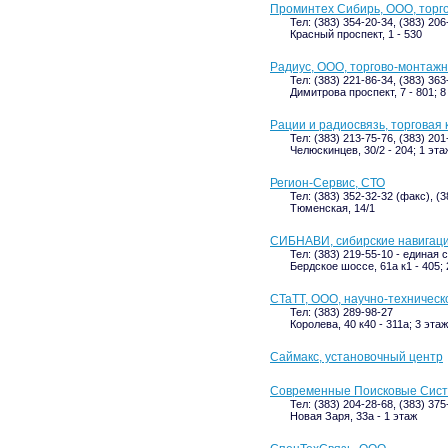
Проминтех Сибирь, ООО, торг
Тел: (383) 354-20-34, (383) 20
Красный проспект, 1 - 530
Радиус, ООО, торгово-монтаж
Тел: (383) 221-86-34, (383) 36
Димитрова проспект, 7 - 801; 8
Рации и радиосвязь, торговая
Тел: (383) 213-75-76, (383) 20
Челюскинцев, 30/2 - 204; 1 эта
Регион-Сервис, СТО
Тел: (383) 352-32-32 (факс), (
Тюменская, 14/1
СИБНАВИ, сибирские навигац
Тел: (383) 219-55-10 - единая
Бердское шоссе, 61а к1 - 405; 
СТаТТ, ООО, научно-техничес
Тел: (383) 289-98-27
Королева, 40 к40 - 311а; 3 этаж
Саймакс, установочный центр
Современные Поисковые Сист
Тел: (383) 204-28-68, (383) 375
Новая Заря, 33а - 1 этаж