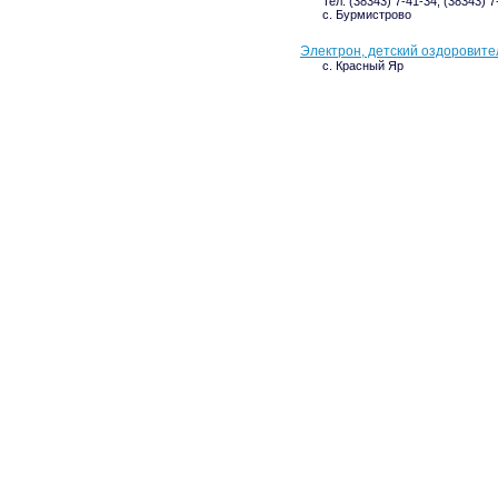
Тел: (38343) 7-41-34, (38343) 7
с. Бурмистрово
Электрон, детский оздоровите
с. Красный Яр