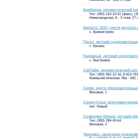
Кембридж, лингвистический це
Тел: (383) 210-10-41 (факс), (
Нижегородская, 6 - 3 этаж; 27
Магистр, ООО, центр детского
с. Бурмистрово
Пилот, детский оздоровительн
с. Евсино
Радужный, детский оздоровит
с. Быстровка
СибТайм, лингвистический цен
Тел: (383) 362-12-16, 8-913-75
Коммунистическая, 48а - 405, 
Сигма, центр образовательных
Моховая, 1
Синяя птица, креативно-игров
пос. Новый
Созвездие Юниор, детский об
Тел: (383) 299-43-64
Моховая, 1
Чкаловец, санаторно-оздоров