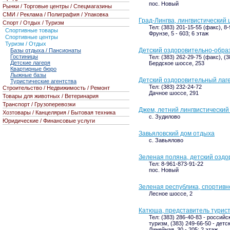
пос. Новый
Рынки / Торговые центры / Спецмагазины
СМИ / Реклама / Полиграфия / Упаковка
Град-Лингва, лингвистический 
Спорт / Отдых / Туризм
Тел: (383) 201-15-55 (факс), 8
Спортивные товары
Фрунзе, 5 - 603; 6 этаж
Спортивные центры
Туризм / Отдых
Детский оздоровительно-обра
Базы отдыха / Пансионаты
Гостиницы
Тел: (383) 262-29-75 (факс), (
Детские лагеря
Бердское шоссе, 253
Квартирные бюро
Лыжные базы
Детский оздоровительный лаге
Туристические агентства
Тел: (383) 232-24-72
Строительство / Недвижимость / Ремонт
Дачное шоссе, 291
Товары для животных / Ветеринария
Транспорт / Грузоперевозки
Джем, летний лингвистически
Хозтовары / Канцелярия / Бытовая техника
с. Зудилово
Юридические / Финансовые услуги
Завьяловский дом отдыха
с. Завьялово
Зеленая поляна, детский оздо
Тел: 8-961-873-91-22
пос. Новый
Зеленая республика, спортив
Лесное шоссе, 2
Катюша, представитель турист
Тел: (383) 286-40-83 - российс
туризм, (383) 249-66-50 - детс
Линейная, 30 - 205; 2 этаж