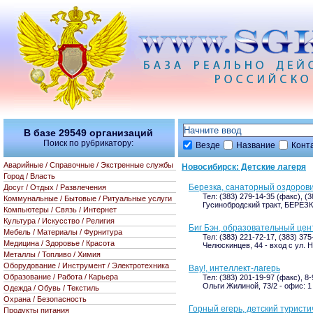
В базе
29549
организаций
Поиск по рубрикатору:
Везде
Название
Конт
Аварийные / Справочные / Экстренные службы
Новосибирск: Детские лагеря
Город / Власть
Березка, санаторный оздоров
Досуг / Отдых / Развлечения
Тел: (383) 279-14-35 (факс), (
Коммунальные / Бытовые / Ритуальные услуги
Гусинобродский тракт, БЕРЕЗ
Компьютеры / Связь / Интернет
Культура / Искусство / Религия
Биг Бэн, образовательный цен
Мебель / Материалы / Фурнитура
Тел: (383) 221-72-17, (383) 37
Медицина / Здоровье / Красота
Челюскинцев, 44 - вход с ул.
Металлы / Топливо / Химия
Оборудование / Инструмент / Электротехника
Вау!, интеллект-лагерь
Образование / Работа / Карьера
Тел: (383) 201-19-97 (факс), 8
Ольги Жилиной, 73/2 - офис: 1
Одежда / Обувь / Текстиль
Охрана / Безопасность
Горный егерь, детский туристи
Продукты питания