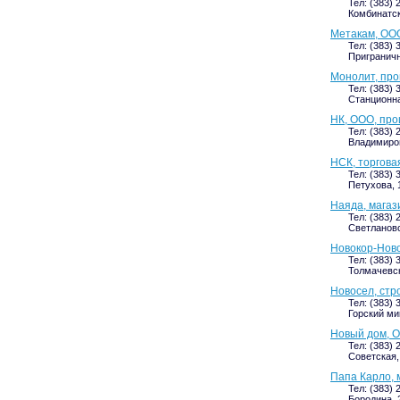
Тел: (383) 
Комбинатска
Метакам, ОО
Тел: (383) 
Приграничн
Монолит, про
Тел: (383) 
Станционна
НК, ООО, про
Тел: (383) 
Владимиров
НСК, торгова
Тел: (383) 
Петухова, 1
Наяда, магаз
Тел: (383) 
Светлановс
Новокор-Ново
Тел: (383) 
Толмачевск
Новосел, стр
Тел: (383) 
Горский ми
Новый дом, 
Тел: (383) 
Советская,
Папа Карло, 
Тел: (383) 
Бородина, 