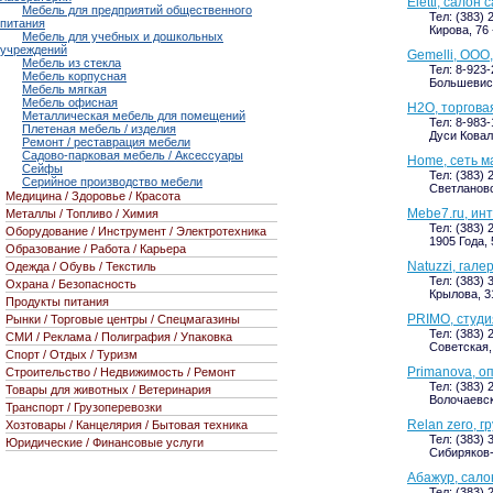
Eletti, салон
Мебель для предприятий общественного
Тел: (383) 
питания
Кирова, 76 
Мебель для учебных и дошкольных
учреждений
Gemelli, ООО
Мебель из стекла
Тел: 8-923
Мебель корпусная
Большевист
Мебель мягкая
Мебель офисная
H2O, торгова
Металлическая мебель для помещений
Тел: 8-983-
Плетеная мебель / изделия
Дуси Ковал
Ремонт / реставрация мебели
Садово-парковая мебель / Аксессуары
Home, сеть м
Сейфы
Тел: (383) 
Серийное производство мебели
Светлановс
Медицина / Здоровье / Красота
Mebe7.ru, ин
Металлы / Топливо / Химия
Тел: (383) 
Оборудование / Инструмент / Электротехника
1905 Года, 
Образование / Работа / Карьера
Natuzzi, гал
Одежда / Обувь / Текстиль
Тел: (383) 
Охрана / Безопасность
Крылова, 31
Продукты питания
PRIMO, студи
Рынки / Торговые центры / Спецмагазины
Тел: (383) 
СМИ / Реклама / Полиграфия / Упаковка
Советская,
Спорт / Отдых / Туризм
Primanova, о
Строительство / Недвижимость / Ремонт
Тел: (383) 
Товары для животных / Ветеринария
Волочаевска
Транспорт / Грузоперевозки
Relan zero, г
Хозтовары / Канцелярия / Бытовая техника
Тел: (383) 
Юридические / Финансовые услуги
Сибиряков-
Абажур, сало
Тел: (383) 