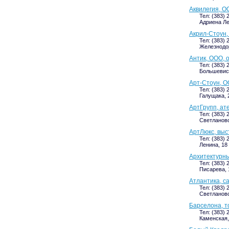
Аквилегия, О
Тел: (383) 
Адриена Ле
Акрил-Стоун
Тел: (383) 
Железнодор
Антик, ООО, 
Тел: (383) 
Большевист
Арт-Стоун, О
Тел: (383) 
Галущака, 
АртГрупп, ат
Тел: (383) 
Светлановс
АртЛюкс, выс
Тел: (383) 
Ленина, 18 
Архитектурны
Тел: (383) 
Писарева, 1
Атлантика, с
Тел: (383) 
Светлановс
Барселона, т
Тел: (383) 
Каменская, 