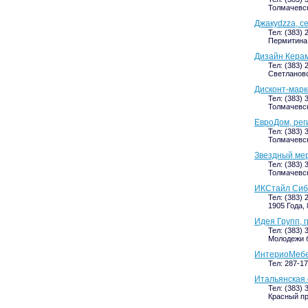
Толмачевск
Джакуdzza, с
Тел: (383) 
Пермитина, 
Дизайн Керам
Тел: (383) 
Светлановс
Дисконт-марк
Тел: (383) 
Толмачевск
ЕвроДом, рег
Тел: (383) 
Толмачевск
Звездный мер
Тел: (383) 
Толмачевск
ИКСтайл Сиби
Тел: (383) 
1905 Года, 
Идея Групп, 
Тел: (383) 
Молодежи б
ИнтериоМебе
Тел: 287-1
Итальянская
Тел: (383) 
Красный про