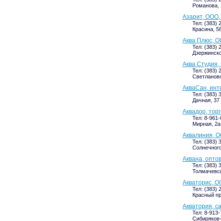
Романова, 3
Азарит, ООО,
Тел: (383) 
Красина, 58
Аква Плюс, О
Тел: (383) 
Дзержинског
Аква Студия,
Тел: (383) 
Светлановс
АкваСан, инт
Тел: (383) 
Дачная, 37 
Аквадор, тор
Тел: 8-961
Мирная, 2а
Аквалиния, О
Тел: (383) 
Солнечного
Аквана, опто
Тел: (383) 
Толмачевска
Акваторис, О
Тел: (383) 
Красный про
Акватория, с
Тел: 8-913-
Сибиряков-