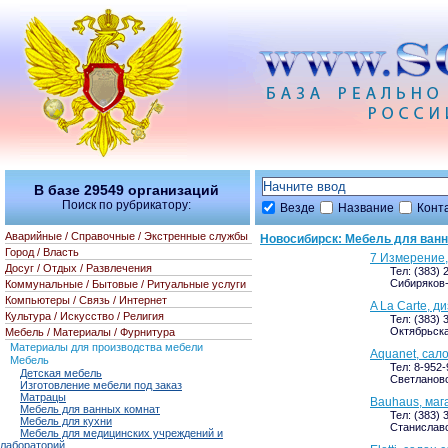
В базе
29549
организаций
Поиск по рубрикатору:
Везде
Название
Конт
Аварийные / Справочные / Экстренные службы
Новосибирск: Мебель для ван
Город / Власть
7 Измерение,
Досуг / Отдых / Развлечения
Тел: (383) 
Сибиряков-
Коммунальные / Бытовые / Ритуальные услуги
Компьютеры / Связь / Интернет
A La Carte, д
Культура / Искусство / Религия
Тел: (383) 
Октябрьская
Мебель / Материалы / Фурнитура
Материалы для производства мебели
Aquanet, сал
Мебель
Тел: 8-952-
Детская мебель
Светлановс
Изготовление мебели под заказ
Матрацы
Bauhaus, маг
Мебель для ванных комнат
Тел: (383) 
Мебель для кухни
Станиславс
Мебель для медицинских учреждений и
лабораторий