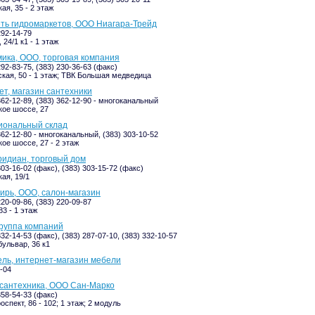
ая, 35 - 2 этаж
еть гидромаркетов, ООО Ниагара-Трейд
292-14-79
24/1 к1 - 1 этаж
ика, ООО, торговая компания
292-83-75, (383) 230-36-63 (факс)
кая, 50 - 1 этаж; ТВК Большая медведица
ет, магазин сантехники
362-12-89, (383) 362-12-90 - многоканальный
ое шоссе, 27
иональный склад
362-12-80 - многоканальный, (383) 303-10-52
ое шоссе, 27 - 2 этаж
идиан, торговый дом
303-16-02 (факс), (383) 303-15-72 (факс)
ая, 19/1
рь, ООО, салон-магазин
220-09-86, (383) 220-09-87
83 - 1 этаж
группа компаний
332-14-53 (факс), (383) 287-07-10, (383) 332-10-57
ульвар, 36 к1
ль, интернет-магазин мебели
7-04
 сантехника, ООО Сан-Марко
358-54-33 (факс)
спект, 86 - 102; 1 этаж; 2 модуль