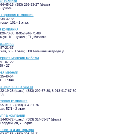
 сантехники
264-45-15, (383) 266-33-27 (факс)
- цоколь
, торговая компания
-234-32-33
ская, 101 - 1 этаж
я компания
120-73-85, 8-952-946-71-88
ьчук, 1/1 - цоколь; ТЦ Мозаика
агазинов
287-21-37
кая, 50 - 1 этаж; ТВК Большая медведица
тернет-магазин мебели
291-07-22
59 - 27
ерея мебели
325-40-54
 - 1 этаж
я акрилового камня
222-19-28 (факс), (383) 299-67-30, 8-913-917-67-30
 55
птовая компания
255-31-15, (383) 354-31-76
я, 57/1 - 2 этаж
руппа компаний
314-93-72 (факс), (383) 314-33-57 (факс)
Гвардейцев, 7 - офис
н света и интерьера
202-07-56, (383) 203-49-21