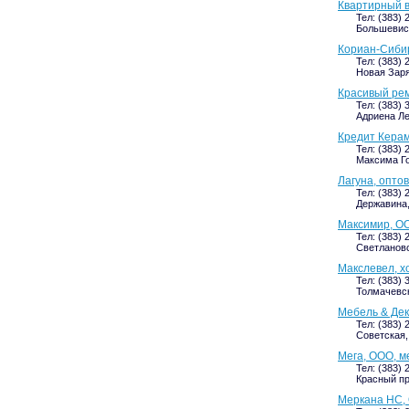
Квартирный в
Тел: (383) 
Большевист
Кориан-Сиби
Тел: (383) 
Новая Заря,
Красивый рем
Тел: (383) 
Адриена Ле
Кредит Керам
Тел: (383) 
Максима Го
Лагуна, опто
Тел: (383) 
Державина, 
Максимир, ОО
Тел: (383) 
Светлановс
Макслевел, х
Тел: (383) 
Толмачевск
Мебель & Дек
Тел: (383) 
Советская, 
Мега, ООО, м
Тел: (383) 
Красный про
Меркана НС,