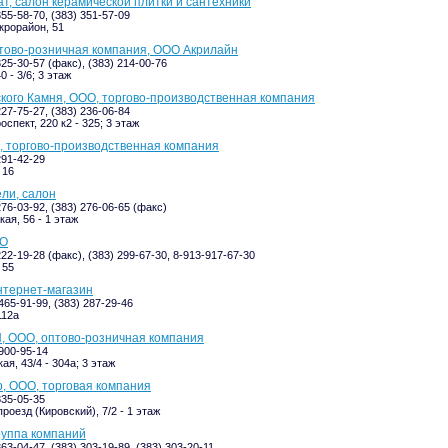
т, салон керамической плитки и сантехники
355-58-70, (383) 351-57-09
крорайон, 51
тово-розничная компания, ООО Акрилайн
325-30-57 (факс), (383) 214-00-76
0 - 3/6; 3 этаж
кого Камня, ООО, торгово-производственная компания
227-75-27, (383) 236-06-84
спект, 220 к2 - 325; 3 этаж
, торгово-производственная компания
291-42-29
 16
ли, салон
276-03-92, (383) 276-06-65 (факс)
ая, 56 - 1 этаж
ОО
222-19-28 (факс), (383) 299-67-30, 8-913-917-67-30
 55
нтернет-магазин
465-91-99, (383) 287-29-46
112а
, ООО, оптово-розничная компания
-900-95-14
я, 43/4 - 304а; 3 этаж
, ООО, торговая компания
335-05-35
роезд (Кировский), 7/2 - 1 этаж
руппа компаний
363-04-47, (383) 303-19-89, (383) 303-20-11