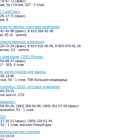
279-97-73 (факс)
я, 3а / Гоголя, 227 - 2 этаж
О СибПласт
325-17-71 (факс)
ая, 8
изводственно-торговая компания
341-42-88 (факс), 8-913-393-92-38
я, 81 к2 - цоколь
изводственная компания
220-72-24 (факс), 8-913-915-06-94, 8-903-076-81-18
ская, 1/1 - цоколь
я компания, ООО Проект
354-98-37 (факс)
7 - 303; 3 этаж
ин аксессуаров для ванны
230-14-85
кая, 50 - 1 этаж; ТВК Большая медведица
сибирск, ООО, оптовая компания
363-33-01
ое шоссе, 27/2
оймаркет
359-95-00, (383) 359-94-88, (383) 351-57-09 (факс)
крорайон, 51 - 1 этаж
ООО
217-20-21 (факс), (383) 218-51-44
 52 - 1 этаж; магазин Новый дом
мебельная мастерская
213-19-04
2/4