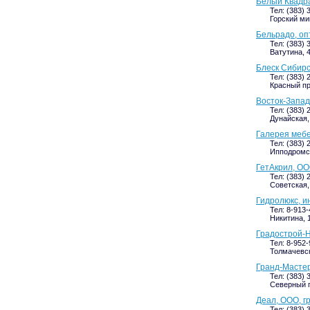
Белый Квадра
Тел: (383) 
Горский ми
Бельрадо, оп
Тел: (383) 
Ватутина, 4
Блеск Сибирс
Тел: (383) 
Красный про
Восток-Запад
Тел: (383) 
Дунайская,
Галерея мебе
Тел: (383) 
Ипподромск
ГетАкрил, О
Тел: (383) 
Советская,
Гидролюкс, и
Тел: 8-913-
Никитина, 
Градострой-Н
Тел: 8-952
Толмачевска
Гранд-Мастер
Тел: (383) 
Северный п
Деал, ООО, г
Тел: (383) 