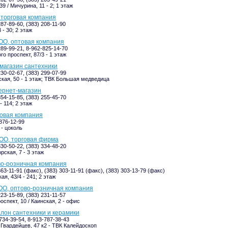
9 / Мичурина, 11 - 2; 1 этаж
 торговая компания
287-89-60, (383) 208-11-90
 - 30; 2 этаж
ОО, оптовая компания
289-99-21, 8-962-825-14-70
о проспект, 87/3 - 1 этаж
 магазин сантехники
230-02-67, (383) 299-07-99
кая, 50 - 1 этаж; ТВК Большая медведица
ернет-магазин
354-15-85, (383) 255-45-70
- 114; 2 этаж
говая компания
-876-12-99
 - цоколь
ОО, торговая фирма
330-50-22, (383) 334-48-20
рская, 7 - 3 этаж
во-розничная компания
363-11-91 (факс), (383) 303-11-91 (факс), (383) 303-13-79 (факс)
я, 43/4 - 241; 2 этаж
ОО, оптово-розничная компания
223-15-89, (383) 231-11-57
спект, 10 / Каинская, 2 - офис
алон сантехники и керамики
734-39-54, 8-913-787-38-43
Гвардейцев, 47 к2 - ТВК Калейдоскоп