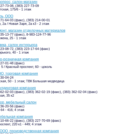
опрос, салон-магазин
227-73-08, (383) 227-73-09
ская, 175/6 - 1 этаж
рь, ООО
271-64-03 (факс), (383) 214-00-01
 2а / Новая Заря, 2а к3 - 2 этаж
онт, магазин отделочных материалов
335-13-77 (факс), 8-983-124-77-96
жена, 25 - 1 этаж
ика, салон интерьера
223-08-72, (383) 223-17-64 (факс)
рького, 40 - 1 этаж
во-розничная компания
227-01-48 (факс)
5 / Красный проспект, 60 - цоколь
О, торговая компания
230-04-24
кая, 50 - 1 этаж; ТВК Большая медведица
олдинговая компания
362-02-03 (факс), (383) 362-02-19 (факс), (383) 362-02-04 (факс)
ая, 35 к2
ор, мебельный салон
236-20-56 (факс)
64 - 416; 4 этаж
ебельная компания
210-66-22 (факс), (383) 227-70-69 (факс)
спект, 220 к1 - 449; 4 этаж
 ООО, производственная компания