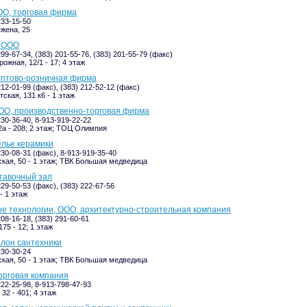
ОО, торговая фирма
233-15-50
жена, 25
, ООО
299-67-34, (383) 201-55-76, (383) 201-55-79 (факс)
ожная, 12/1 - 17; 4 этаж
оптово-розничная фирма
212-01-99 (факс), (383) 212-52-12 (факс)
ская, 131 к6 - 1 этаж
ОО, производственно-торговая фирма
230-36-40, 8-913-919-22-22
2а - 208; 2 этаж; ТОЦ Олимпия
елье керамики
230-08-31 (факс), 8-913-919-35-40
кая, 50 - 1 этаж; ТВК Большая медведица
тавочный зал
229-50-53 (факс), (383) 222-67-56
- 1 этаж
е технологии, ООО, архитектурно-строительная компания
208-16-18, (383) 291-60-61
75 - 12; 1 этаж
алон сантехники
230-30-24
кая, 50 - 1 этаж; ТВК Большая медведица
орговая компания
222-25-98, 8-913-798-47-93
32 - 401; 4 этаж