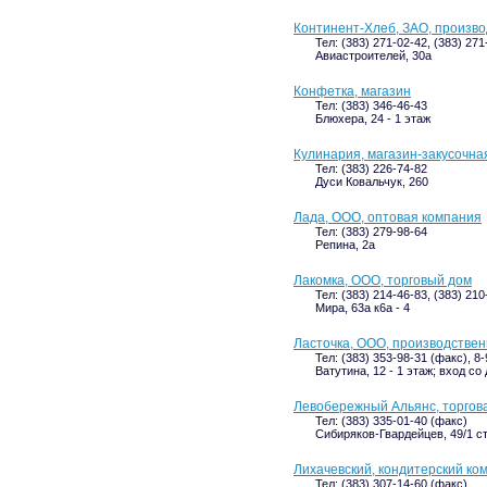
Континент-Хлеб, ЗАО, произв
Тел: (383) 271-02-42, (383) 271
Авиастроителей, 30а
Конфетка, магазин
Тел: (383) 346-46-43
Блюхера, 24 - 1 этаж
Кулинария, магазин-закусочна
Тел: (383) 226-74-82
Дуси Ковальчук, 260
Лада, ООО, оптовая компания
Тел: (383) 279-98-64
Репина, 2а
Лакомка, ООО, торговый дом
Тел: (383) 214-46-83, (383) 210
Мира, 63а к6а - 4
Ласточка, ООО, производстве
Тел: (383) 353-98-31 (факс), 8
Ватутина, 12 - 1 этаж; вход со
Левобережный Альянс, торгов
Тел: (383) 335-01-40 (факс)
Сибиряков-Гвардейцев, 49/1 ст4
Лихачевский, кондитерский ко
Тел: (383) 307-14-60 (факс)