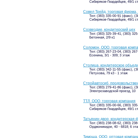
Сибиряков-Гвардейцев, 49/1 с
Совел Трейд, торговая фирма,
Тел: (383) 335-00-91 (факс), (
Сибиряков-Гвардейцев, 49/1 ст
Созвездие, кондитерский цех
Тел: (383) 325-39-41, (383) 325
Бетонная, 2/9 к1
Соломон, ООО, торговая комп
Тел: (383) 267-23-04, (383) 267
Есенина, 3/1 - 309; 3 этаж
Столица, кондитерское объед
Тел: (383) 342-11-55 (факс), (3
Петухова, 79 к3 - 1 этаж
Стройавтосиб, продовольстве
Тел: (383) 279-41-86 (факс), (
Электрозаводской проезд, 10
ТТЛ, ООО, торговая компания
Тел: (383) 335-00-66, (383) 33
Сибиряков-Гвардейцев, 49/1 с
Татьянин двор, кондитерская 
Тел: (383) 238-08-62, (383) 238
Орджоникидзе, 40 - 6818; 6 эт
Тимоша, ООО, оптовая компан