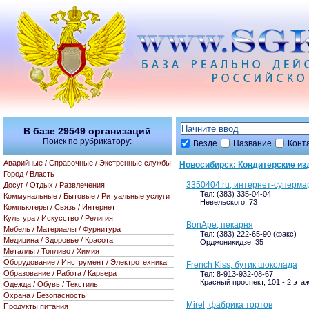
В базе
29549
организаций
Поиск по рубрикатору:
Везде
Название
Конт
Аварийные / Справочные / Экстренные службы
Новосибирск: Кондитерские из
Город / Власть
3350404.ru, интернет-суперма
Досуг / Отдых / Развлечения
Тел: (383) 335-04-04
Коммунальные / Бытовые / Ритуальные услуги
Невельского, 73
Компьютеры / Связь / Интернет
Культура / Искусство / Религия
BonApe, пекарня
Мебель / Материалы / Фурнитура
Тел: (383) 222-65-90 (факс)
Медицина / Здоровье / Красота
Орджоникидзе, 35
Металлы / Топливо / Химия
Оборудование / Инструмент / Электротехника
French Kiss, бутик шоколада
Образование / Работа / Карьера
Тел: 8-913-932-08-67
Красный проспект, 101 - 2 эта
Одежда / Обувь / Текстиль
Охрана / Безопасность
Mirel, фабрика тортов
Продукты питания