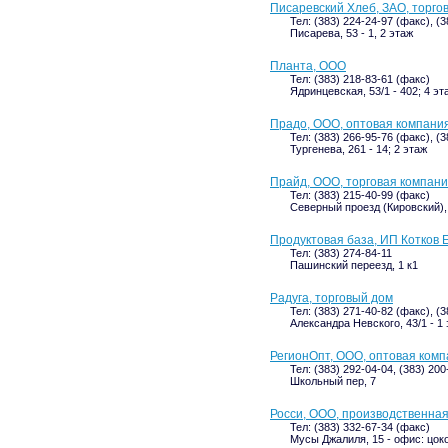
Писаревский Хлеб, ЗАО, торго
Тел: (383) 224-24-97 (факс), (
Писарева, 53 - 1, 2 этаж
Планта, ООО
Тел: (383) 218-83-61 (факс)
Ядринцевская, 53/1 - 402; 4 эт
Прадо, ООО, оптовая компани
Тел: (383) 266-95-76 (факс), (
Тургенева, 261 - 14; 2 этаж
Прайд, ООО, торговая компан
Тел: (383) 215-40-99 (факс)
Северный проезд (Кировский), 
Продуктовая база, ИП Котков Е
Тел: (383) 274-84-11
Пашинский переезд, 1 к1
Радуга, торговый дом
Тел: (383) 271-40-82 (факс), (3
Александра Невского, 43/1 - 1
РегионОпт, ООО, оптовая ком
Тел: (383) 292-04-04, (383) 20
Школьный пер, 7
Росси, ООО, производственна
Тел: (383) 332-67-34 (факс)
Мусы Джалиля, 15 - офис: цок