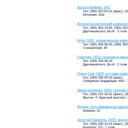
Восход-Бейкер, ЗАО
Тел: (383) 353-54-01 (факс), (3
Бетонная, 16/а
Второй кондитерский комбина
Тел: (383) 363-16-84, (383) 363
Даргомыжского, 8а к5 - 3 этаж
Геба, ООО, управляющая комп
Тел: (383) 350-06-00, (383) 363
Станционная, 38
Глаголик, ООО, производствен
Тел: (383) 334-06-43
Даргомыжского, 8а к9 - 2 этаж
Гранд-Сиб, ООО, оптовая ком
Тел: (383) 335-00-24 (факс)
Сибиряков-Гвардейцев, 49/2 - 7
Дирол Кэдбери, ООО, торгово
Тел: (383) 222-26-51 (факс), (
Фрунзе, 4 / Красный проспект, 
Дудник, сеть фирменных мага
Аникина, 15
Золотой Трюфель, ООО, конди
Тел: (383) 200-14-14 (факс), (3
Аэропорт, 2/3 - 1 этаж