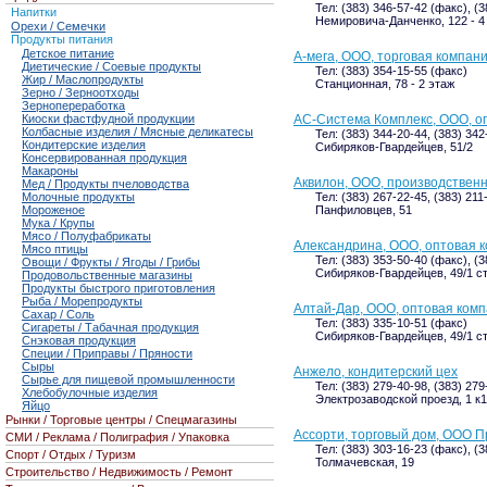
Тел: (383) 346-57-42 (факс), (
Напитки
Немировича-Данченко, 122 - 4
Орехи / Семечки
Продукты питания
Детское питание
А-мега, ООО, торговая компан
Диетические / Соевые продукты
Тел: (383) 354-15-55 (факс)
Жир / Маслопродукты
Станционная, 78 - 2 этаж
Зерно / Зерноотходы
Зернопереработка
Киоски фастфудной продукции
АС-Система Комплекс, ООО, о
Колбасные изделия / Мясные деликатесы
Тел: (383) 344-20-44, (383) 34
Кондитерские изделия
Сибиряков-Гвардейцев, 51/2
Консервированная продукция
Макароны
Аквилон, ООО, производствен
Мед / Продукты пчеловодства
Молочные продукты
Тел: (383) 267-22-45, (383) 211
Мороженое
Панфиловцев, 51
Мука / Крупы
Мясо / Полуфабрикаты
Александрина, ООО, оптовая 
Мясо птицы
Тел: (383) 353-50-40 (факс), (
Овощи / Фрукты / Ягоды / Грибы
Сибиряков-Гвардейцев, 49/1 с
Продовольственные магазины
Продукты быстрого приготовления
Рыба / Морепродукты
Алтай-Дар, ООО, оптовая ком
Сахар / Соль
Тел: (383) 335-10-51 (факс)
Сигареты / Табачная продукция
Сибиряков-Гвардейцев, 49/1 с
Снэковая продукция
Специи / Приправы / Пряности
Сыры
Анжело, кондитерский цех
Сырье для пищевой промышленности
Тел: (383) 279-40-98, (383) 27
Хлебобулочные изделия
Электрозаводской проезд, 1 к1
Яйцо
Рынки / Торговые центры / Спецмагазины
Ассорти, торговый дом, ООО П
СМИ / Реклама / Полиграфия / Упаковка
Тел: (383) 303-16-23 (факс), (
Спорт / Отдых / Туризм
Толмачевская, 19
Строительство / Недвижимость / Ремонт