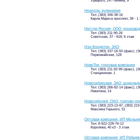
Урицкого, 24 / Ленина, 9
Неаполь, кулинария
Тел: (383) 346-38-16
Карла Маркса проспект, 39 - 1
Нестле Россия, ООО, произво
Тел: (383) 211-90-26
Советская, 37 - 818; 8 этаж
Нзн-Кондитер, ЗАО
Тел: (383) 337-16-50 (факс), (
Первомайская, 128
НовоТек, торговая компания
Тел: (383) 211-92-99 (факс), (3
Станционная, 1
Новосибирская, ЗАО, шоколад
Тел: (383) 266-82-14 (факс), (3
Никитина, 14
Новосибхлеб, ОАО, торгово-п
Тел: (383) 223-13-97, (383) 223
Максима Горького, 51
Оптовая компания, ИП Мельник
Тел: 8-922-228-76-12
Королева, 40 к3 - 3 этаж
Оптовая компания, ИП Рябцев 