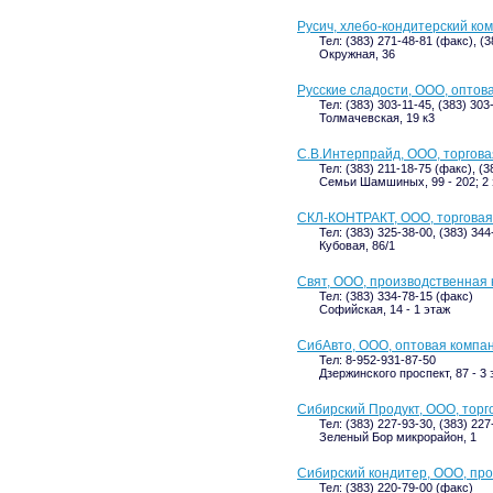
Русич, хлебо-кондитерский ко
Тел: (383) 271-48-81 (факс), (
Окружная, 36
Русские сладости, ООО, оптов
Тел: (383) 303-11-45, (383) 303
Толмачевская, 19 к3
С.В.Интерпрайд, ООО, торгов
Тел: (383) 211-18-75 (факс), (
Семьи Шамшиных, 99 - 202; 2
СКЛ-КОНТРАКТ, ООО, торговая
Тел: (383) 325-38-00, (383) 34
Кубовая, 86/1
Свят, ООО, производственная
Тел: (383) 334-78-15 (факс)
Софийская, 14 - 1 этаж
СибАвто, ООО, оптовая компа
Тел: 8-952-931-87-50
Дзержинского проспект, 87 - 3 
Сибирский Продукт, ООО, тор
Тел: (383) 227-93-30, (383) 227
Зеленый Бор микрорайон, 1
Сибирский кондитер, ООО, пр
Тел: (383) 220-79-00 (факс)