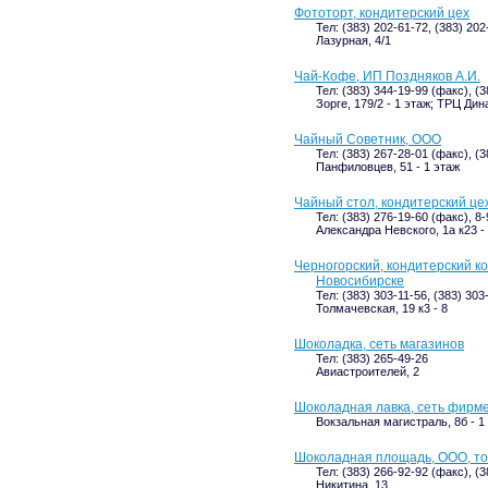
Фототорт, кондитерский цех
Тел: (383) 202-61-72, (383) 20
Лазурная, 4/1
Чай-Кофе, ИП Поздняков А.И.
Тел: (383) 344-19-99 (факс), (
Зорге, 179/2 - 1 этаж; ТРЦ Дин
Чайный Советник, ООО
Тел: (383) 267-28-01 (факс), (3
Панфиловцев, 51 - 1 этаж
Чайный стол, кондитерский це
Тел: (383) 276-19-60 (факс), 8
Александра Невского, 1а к23 -
Черногорский, кондитерский ко
Новосибирске
Тел: (383) 303-11-56, (383) 303
Толмачевская, 19 к3 - 8
Шоколадка, сеть магазинов
Тел: (383) 265-49-26
Авиастроителей, 2
Шоколадная лавка, сеть фирм
Вокзальная магистраль, 8б - 1
Шоколадная площадь, ООО, то
Тел: (383) 266-92-92 (факс), (
Никитина, 13