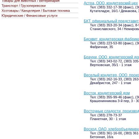
Товары для животных / Ветеринария
Астра, ООО, кондитерский цех
Транспорт / Грузоперевозки
Тел: (383) 332-17-38 (факс), (
Хозтовары / Канцелярия / Бытовая техника
Кутателадзе, 16/1 / Демакова, 
Юридические / Финансовые услуги
БКТ, официальный представит
Тел: (383) 353-20-34 (факс), 8
Станиславского, 34 / Немиров
Бисквит, кондитерская фабрик
Тел: (383) 223-53-80 (факс), (3
Фабричная, 35
Брауни, ООО, кондитерский до
Тел: (383) 343-02-72, (383) 335
Вертковская, 35/1 - 1 этаж
Веселый кондитер, ООО, прои
Тел: (383) 262-16-33, (383) 263
Декабристов, 247 - 1 этаж
Восток, кондитерский дом
Тел: (383) 355-99-46 (факс), (3
Крашенинникова 3-й пер, 3 - 30
Восточные сладости, производ
Тел: (383) 278-73-37
Планетная, 30 - 1 этаж
Восход, ОАО, хлебообъединен
Тел: (383) 361-16-00, (383) 361
Бетонная, 16/а