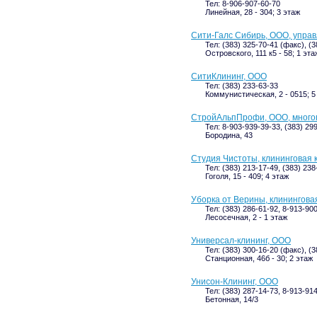
Тел: 8-906-907-60-70
Линейная, 28 - 304; 3 этаж
Сити-Галс Сибирь, ООО, упра
Тел: (383) 325-70-41 (факс), (3
Островского, 111 к5 - 58; 1 эта
СитиКлининг, ООО
Тел: (383) 233-63-33
Коммунистическая, 2 - 0515; 5
СтройАльпПрофи, ООО, много
Тел: 8-903-939-39-33, (383) 29
Бородина, 43
Студия Чистоты, клининговая
Тел: (383) 213-17-49, (383) 238
Гоголя, 15 - 409; 4 этаж
Уборка от Верины, клинингова
Тел: (383) 286-61-92, 8-913-90
Лесосечная, 2 - 1 этаж
Универсал-клининг, ООО
Тел: (383) 300-16-20 (факс), (
Станционная, 46б - 30; 2 этаж
Унисон-Клининг, ООО
Тел: (383) 287-14-73, 8-913-91
Бетонная, 14/3