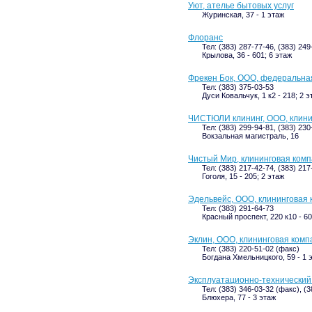
Уют, ателье бытовых услуг
Журинская, 37 - 1 этаж
Флоранс
Тел: (383) 287-77-46, (383) 249
Крылова, 36 - 601; 6 этаж
Фрекен Бок, ООО, федеральна
Тел: (383) 375-03-53
Дуси Ковальчук, 1 к2 - 218; 2 э
ЧИСТЮЛИ клининг, ООО, клини
Тел: (383) 299-94-81, (383) 230
Вокзальная магистраль, 16
Чистый Мир, клининговая ком
Тел: (383) 217-42-74, (383) 21
Гоголя, 15 - 205; 2 этаж
Эдельвейс, ООО, клининговая
Тел: (383) 291-64-73
Красный проспект, 220 к10 - 60
Эклин, ООО, клининговая комп
Тел: (383) 220-51-02 (факс)
Богдана Хмельницкого, 59 - 1 
Эксплуатационно-технический
Тел: (383) 346-03-32 (факс), (3
Блюхера, 77 - 3 этаж