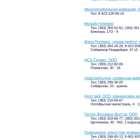
Многопрофильная компания, И
Тел: 8-923-128-69-14
Мобайл Клининг
Тел: (383) 359-62-62, (383) 35
Блюхера, 17/2 - 9
Мэри Поппинс, здравствуйте!,
Тел: (383) 354-29-29, 8-913-93
Сибиряков-Гвардейцев, 47 к2 
НСК-Сервис, ООО
Тел: (383) 212-82-09
Планетная, 30 - 18
Новосибуслуги, сервисная ком
Тел: (383) 299-36-03
Сибирская, 33 - цоколь
Норт вей, ООО, клининговое а
Тел: (383) 219-59-67
Октябрьская магистраль, 4 - 1
Петер Дуссманн-Восток, ООО
Тел: (383) 203-60-77, (383) 20
Щетинкина, 49 - 402; 1 подъез
Помощница, агентство домашн
Тел: (383) 248-60-13, 8-952-93