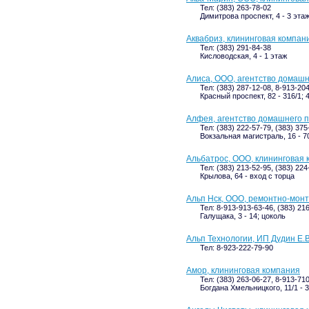
Тел: (383) 263-78-02
Димитрова проспект, 4 - 3 эта
Аквабриз, клининговая компан
Тел: (383) 291-84-38
Кисловодская, 4 - 1 этаж
Алиса, ООО, агентство домаш
Тел: (383) 287-12-08, 8-913-20
Красный проспект, 82 - 316/1; 
Алфея, агентство домашнего 
Тел: (383) 222-57-79, (383) 375
Вокзальная магистраль, 16 - 7
Альбатрос, ООО, клининговая
Тел: (383) 213-52-95, (383) 224
Крылова, 64 - вход с торца
Альп Нск, ООО, ремонтно-мон
Тел: 8-913-913-63-46, (383) 21
Галущака, 3 - 14; цоколь
Альп Технологии, ИП Дудин Е.В
Тел: 8-923-222-79-90
Амор, клининговая компания
Тел: (383) 263-06-27, 8-913-71
Богдана Хмельницкого, 11/1 - 