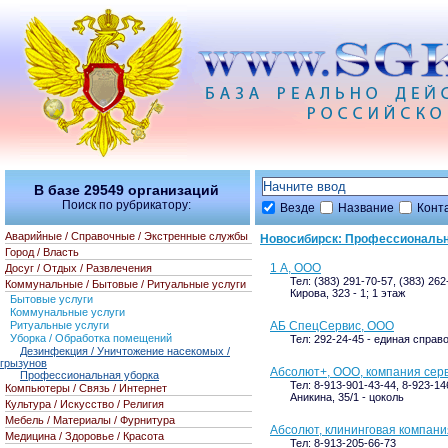
В базе
29549
организаций
Поиск по рубрикатору:
Везде
Название
Конт
Аварийные / Справочные / Экстренные службы
Новосибирск: Профессиональн
Город / Власть
1 А, ООО
Досуг / Отдых / Развлечения
Тел: (383) 291-70-57, (383) 26
Коммунальные / Бытовые / Ритуальные услуги
Кирова, 323 - 1; 1 этаж
Бытовые услуги
Коммунальные услуги
Ритуальные услуги
АБ СпецСервис, ООО
Уборка / Обработка помещений
Тел: 292-24-45 - единая справ
Дезинфекция / Уничтожение насекомых /
грызунов
Абсолют+, ООО, компания серв
Профессиональная уборка
Тел: 8-913-901-43-44, 8-923-14
Компьютеры / Связь / Интернет
Аникина, 35/1 - цоколь
Культура / Искусство / Религия
Мебель / Материалы / Фурнитура
Абсолют, клининговая компани
Медицина / Здоровье / Красота
Тел: 8-913-205-66-73