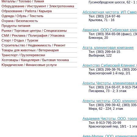
Металлы / Топливо / Химия
Гусинобродское шоссе, 62 - 1 
Оборудование / Инструмент / Электротехника
Образование / Работа / Карьера
Абсолютная чистота, ИП Смир
Одежда / Обувь / Текстиль
Тел: (383) 214-97-46
Крылова, 71 - 16
Охрана / Безопасность
Продукты питания
Авангард, ООО Сибирская кли
Рынки / Торговые центры / Спецмагазины
Тел: (383) 354-65-08 (факс), (
СМИ / Реклама / Полиграфия / Упаковка
Блюхера, 20
Спорт / Отдых / Туризм
Строительство / Недвижимость / Ремонт
Агата, клининговая компания
Товары для животных / Ветеринария
Тел: (383) 299-64-15
Транспорт / Грузоперевозки
Выборная, 122
Хозтовары / Канцелярия / Бытовая техника
Юридические / Финансовые услуги
Агентство Сибирский Клининг,
Тел: (383) 299-38-76, (383) 20
Красногорский 1-й пер, 2/1
Агенты Чистоты, клининговая 
Тел: (383) 214-55-07, 8-913-75
Писарева, 73 - 2; 3 этаж
Агенты чистоты, ООО, клининг
Тел: (383) 299-39-42, (383) 33
Мира, 62 - 224; 2 этаж
Академия Чистоты, ООО, торго
Тел: 8-913-795-20-99
Красногорский пер, 18/1 - 1 эт
Аква-Марин, ООО, клинингова