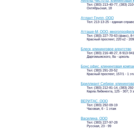
Ангелы Чистоты, клининговая
Тел: (383) 213-40-77, (383) 210
Октябрьская, 18
Атлант Групп, ООО
Тел: 213-13-25 - единая справ
Атташе-М, ООО, многопрофил
Тел: (383) 227-70-63 (факс), 8
Красный проспект, 220 к2 - 209
Блеск, клининговое агентство
Тел: (383) 216-48-27, 8-913-94
Даргомыжского, 8а - цоколь
Бонс офис, клининговая компа
Тел: (383) 291-20-52
Красный проспект, 157/1 - 1 эт
Бриллиант Сибири, клинингов
Тел: (383) 212-81-14, (383) 292
Карла Либкнехта, 125 - 307; 3 
ВЕРИТАС, ООО
Тел: (383) 292-09-19
Часовая, 6 - 1 этаж
Василина, ООО
Тел: (383) 227-97-28
Русская, 23 - 99