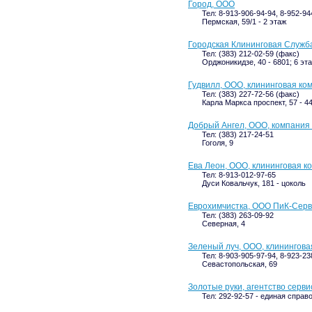
Город, ООО
Тел: 8-913-906-94-94, 8-952-94
Пермская, 59/1 - 2 этаж
Городская Клининговая Служб
Тел: (383) 212-02-59 (факс)
Орджоникидзе, 40 - 6801; 6 эт
Гудвилл, ООО, клининговая ко
Тел: (383) 227-72-56 (факс)
Карла Маркса проспект, 57 - 44
Добрый Ангел, ООО, компания 
Тел: (383) 217-24-51
Гоголя, 9
Ева Леон, ООО, клининговая к
Тел: 8-913-012-97-65
Дуси Ковальчук, 181 - цоколь
Еврохимчистка, ООО ПиК-Серв
Тел: (383) 263-09-92
Северная, 4
Зеленый луч, ООО, клинингова
Тел: 8-903-905-97-94, 8-923-23
Севастопольская, 69
Золотые руки, агентство серви
Тел: 292-92-57 - единая справ