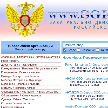
В базе
29549
организаций
Поиск по рубрикатору:
Везде
Название
Конт
Аварийные / Справочные / Экстренные службы
Новосибирск: Порошковые кра
Город / Власть
Pulver-Западная Сибирь, торг
Досуг / Отдых / Развлечения
Тел: (383) 222-77-99, (383) 26
Коммунальные / Бытовые / Ритуальные услуги
Большевистская, 92 к1 - 1 эта
Компьютеры / Связь / Интернет
Культура / Искусство / Религия
АНСиб, ООО, торговая компан
Мебель / Материалы / Фурнитура
Тел: (383) 291-59-16, (383) 24
Медицина / Здоровье / Красота
Ельцовка 1-я, 1 - 1 этаж
Металлы / Топливо / Химия
Оборудование / Инструмент / Электротехника
АНТИКОР-Сибпром, ООО, опто
Образование / Работа / Карьера
Тел: (383) 349-05-71 (факс)
Петухова, 16/1 - 207; 2 этаж
Одежда / Обувь / Текстиль
Охрана / Безопасность
Альфа-Полимер, ООО, торгова
Продукты питания