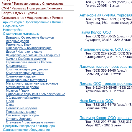
Тел: (383) 279-25-99 (факс), (
Рынки / Торговые центры / Спецмагазины
Гоголя, 204б/5 - 1 этаж
СМИ / Реклама / Полиграфия / Упаковка
Спорт / Отдых / Туризм
Антикор-ТИККУРИЛА, торговая
Строительство / Недвижимость / Ремонт
Тел: (383) 342-57-13, (383) 342
Архитектура / Проектирование / Дизайн
Петухова, 16/1 - офис-склад: 2
Недвижимость
Новостройки
Гамма Колор, ООО
Отделочные материалы
Тел: (383) 220-50-15 (факс), (
Витражи / Остекление балконов
Сухарная, 35 к13 - 329; 3 этаж
Входные двери
Герметики / Клеи
Гипсокартон / Комплектующие
Итальянские краски, ООО, тор
Двери / Комплектующие
Тел: (383) 227-91-12, (383) 37
Декоративные элементы / покрытия
Станционная, 30а - 718; 7 этаж
Замки / Скобяные изделия
Керамическая плитка / Кафель
Керамогранит
Лавоком, торгово-производст
Комплектующие для дверей
Тел: (383) 353-14-60 (факс)
Комплектующие для окон
Большая, 256б - 1 этаж
Крепежные изделия
Лакокрасочные материалы
Магазины отделочных материалов
Ломакс, ООО, торгово-произв
Межкомнатные двери
Тел: 8-913-468-58-65, (383) 21
Мрамор / Гранит
Архонский пер, 1 - 2 этаж
Напольные покрытия / Комплектующие
Облицовочный камень
Ново Коутингс, ООО
Обои
Окна
Тел: (383) 262-64-70 (факс), (3
Погонажные изделия
Воинская, 230
Порошковые краски
Системы перегородок
Полимер Колор, ООО, торгова
Стекло / Зеркала
Тел: (383) 292-67-86, (383) 317
Стеновые / пластиковые панели
Мира, 62/3 - 202; 2 этаж
Предметы интерьера / экстерьера
Сантехническое оборудование