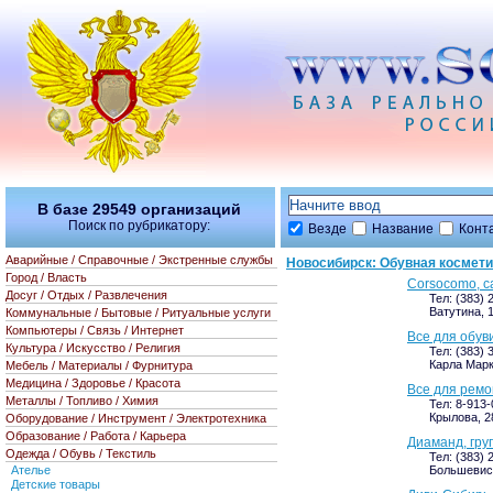
В базе
29549
организаций
Поиск по рубрикатору:
Везде
Название
Конт
Аварийные / Справочные / Экстренные службы
Новосибирск: Обувная космети
Город / Власть
Corsocomo, с
Досуг / Отдых / Развлечения
Тел: (383) 
Ватутина, 
Коммунальные / Бытовые / Ритуальные услуги
Компьютеры / Связь / Интернет
Все для обув
Культура / Искусство / Религия
Тел: (383) 
Карла Марк
Мебель / Материалы / Фурнитура
Медицина / Здоровье / Красота
Все для ремо
Металлы / Топливо / Химия
Тел: 8-913
Крылова, 2
Оборудование / Инструмент / Электротехника
Образование / Работа / Карьера
Диаманд, гру
Одежда / Обувь / Текстиль
Тел: (383) 
Ателье
Большевист
Детские товары