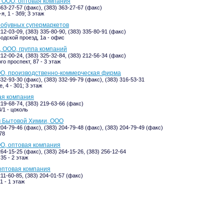
 ООО, оптовая компания
363-27-57 (факс), (383) 363-27-67 (факс)
я, 1 - 3б9; 3 этаж
 обувных супермаркетов
212-03-09, (383) 335-80-90, (383) 335-80-91 (факс)
одской проезд, 1а - офис
, ООО, группа компаний
212-00-24, (383) 325-32-84, (383) 212-56-34 (факс)
о проспект, 87 - 3 этаж
ОО, производственно-коммерческая фирма
332-93-30 (факс), (383) 332-99-79 (факс), (383) 316-53-31
, 4 - 301; 3 этаж
ая компания
219-68-74, (383) 219-63-66 (факс)
/1 - цоколь
м Бытовой Химии, ООО
204-79-46 (факс), (383) 204-79-48 (факс), (383) 204-79-49 (факс)
78
О, оптовая компания
264-15-25 (факс), (383) 264-15-26, (383) 256-12-64
35 - 2 этаж
оптовая компания
211-60-85, (383) 204-01-57 (факс)
1 - 1 этаж