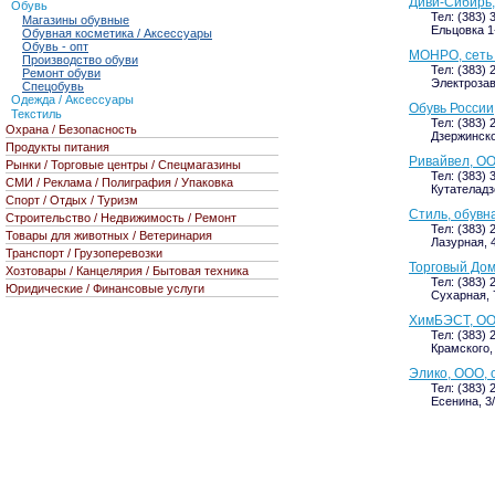
Диви-Сибирь,
Обувь
Тел: (383) 
Магазины обувные
Ельцовка 1-
Обувная косметика / Аксессуары
Обувь - опт
МОНРО, сеть
Производство обуви
Тел: (383) 
Ремонт обуви
Электрозав
Спецобувь
Одежда / Аксессуары
Обувь России
Текстиль
Тел: (383) 
Охрана / Безопасность
Дзержинског
Продукты питания
Ривайвел, О
Рынки / Торговые центры / Спецмагазины
Тел: (383) 
СМИ / Реклама / Полиграфия / Упаковка
Кутателадзе
Спорт / Отдых / Туризм
Стиль, обувн
Строительство / Недвижимость / Ремонт
Тел: (383) 
Товары для животных / Ветеринария
Лазурная, 4
Транспорт / Грузоперевозки
Торговый До
Хозтовары / Канцелярия / Бытовая техника
Тел: (383) 
Юридические / Финансовые услуги
Сухарная, 
ХимБЭСТ, ОО
Тел: (383) 
Крамского, 
Элико, ООО, 
Тел: (383) 
Есенина, 3/