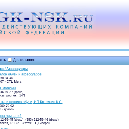
акты
Деятельность
ка / Аксессуары
алон обуви и аксессуаров
230-34-46
107 - СТЦ Мега
и, магазин
346-97-37 (факс)
са проспект, 14/1
нта и пошива обуви, ИП Котелкин К.С.
-000-79-02
8 - цоколь
ппа компаний
212-58-45 (факс), (383) 212-58-46 (факс)
ская, 131 к2 - 3 этаж; ТЦ Гиперон