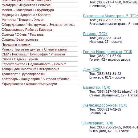
Компьютеры / Связь / Интернет
Тел: (383) 217-47-68, 8-952-91
Культура / Искусство / Религия
Шевченко, 15
Мебель / Материалы / Фурнитура
Медицина / Здоровье / Красота
Вокзальная Магистраль 5, ТС
Металлы / Топливо / Химия
Тел: (383) 255-92-59
Вокзальная магистраль, 5 - цо
Оборудование / Инструмент / Электротехника
Образование / Работа / Карьера
Вымпел, ТСЖ
Одежда / Обувь / Текстиль
Тел: (383) 333-24-43
Охрана / Безопасность
Иванова, 17 - цоколь
Продукты питания
Рынки / Торговые центры / Спецмагазины
Гоголя-Ипподромская, ТСЖ
СМИ / Реклама / Полиграфия / Упаковка
Тел: (383) 201-57-00
Спорт / Отдых / Туризм
Гоголя, 42 - вход со двора
Строительство / Недвижимость / Ремонт
Товары для животных / Ветеринария
Дом, ТСЖ
Тел: (383) 361-31-22
Транспорт / Грузоперевозки
Блюхера, 61/1 - цоколь
Хозтовары / Канцелярия / Бытовая техника
Юридические / Финансовые услуги
Единство, ТСЖ
Тел: (383) 217-46-51 (факс), (
Семьи Шамшиных, 12 - 1 этаж
Железнодорожное, ТСЖ
Тел: (383) 217-42-65
Ленина, 94
Жилсервис, ТСЖ
Тел: (383) 230-23-65, 8-901-45
Высоцкого, 42 - 3; 1 этаж