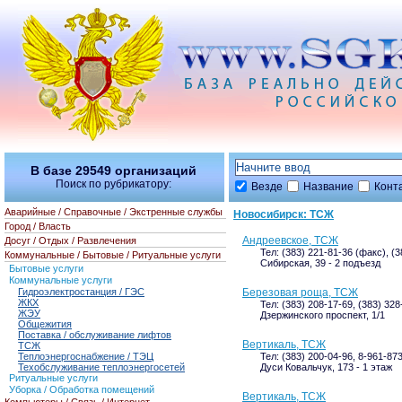
В базе
29549
организаций
Поиск по рубрикатору:
Везде
Название
Конт
Аварийные / Справочные / Экстренные службы
Новосибирск: ТСЖ
Город / Власть
Андреевское, ТСЖ
Досуг / Отдых / Развлечения
Тел: (383) 221-81-36 (факс), (
Коммунальные / Бытовые / Ритуальные услуги
Сибирская, 39 - 2 подъезд
Бытовые услуги
Коммунальные услуги
Гидроэлектростанция / ГЭС
Березовая роща, ТСЖ
ЖКХ
Тел: (383) 208-17-69, (383) 32
ЖЭУ
Дзержинского проспект, 1/1
Общежития
Поставка / обслуживание лифтов
Вертикаль, ТСЖ
ТСЖ
Теплоэнергоснабжение / ТЭЦ
Тел: (383) 200-04-96, 8-961-87
Техобслуживание теплоэнергосетей
Дуси Ковальчук, 173 - 1 этаж
Ритуальные услуги
Уборка / Обработка помещений
Вертикаль, ТСЖ