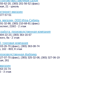
 торгово-выставочный салон
255-62-20, (383) 201-56-52 (факс)
ая, 21 - цоколь
интернет-магазин
-677-57-51
, магазин, ООО Игра-Сибирь
291-32-88, (383) 210-68-81 (факс)
спект, 218/2 - 2 этаж
работа, производственная компания
904-22-23, (383) 363-16-67
ого, 8а - 2 этаж
, торговая компания
203-26-70 (факс), (383) 363-08-74
 102 - 803; 8 этаж
производственная фабрика
327-07-70 (факс), (383) 325-32-08, (383) 327-06-19
ая, 261
 магазин
263-15-74
 - 3 этаж