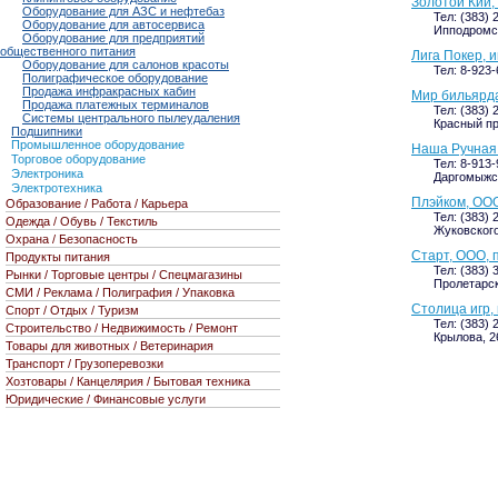
Золотой Кий,
Оборудование для АЗС и нефтебаз
Тел: (383) 
Оборудование для автосервиса
Ипподромск
Оборудование для предприятий
общественного питания
Лига Покер, 
Оборудование для салонов красоты
Тел: 8-923
Полиграфическое оборудование
Продажа инфракрасных кабин
Мир бильярда
Продажа платежных терминалов
Тел: (383) 
Системы центрального пылеудаления
Красный про
Подшипники
Промышленное оборудование
Наша Ручная 
Торговое оборудование
Тел: 8-913-
Электроника
Даргомыжск
Электротехника
Плэйком, ООО
Образование / Работа / Карьера
Тел: (383) 
Одежда / Обувь / Текстиль
Жуковского,
Охрана / Безопасность
Старт, ООО, 
Продукты питания
Тел: (383) 
Рынки / Торговые центры / Спецмагазины
Пролетарск
СМИ / Реклама / Полиграфия / Упаковка
Столица игр,
Спорт / Отдых / Туризм
Тел: (383) 
Строительство / Недвижимость / Ремонт
Крылова, 26
Товары для животных / Ветеринария
Транспорт / Грузоперевозки
Хозтовары / Канцелярия / Бытовая техника
Юридические / Финансовые услуги