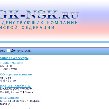
акты
Деятельность
вание / Аксессуары
нтернет-магазин
-925-54-80
 - 301; 3 этаж
ООО, торговая компания
263-70-85
0 к3 - 2 этаж
ярда, ИП Беляева Е.А.
947-10-09, (383) 287-08-76
60 - 209; 2 этаж; ТЦ Семья
ярда, магазин
269-46-44, (383) 266-27-00 (факс)
ская, 20