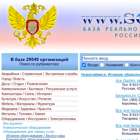
В базе
29549
организаций
Поиск по рубрикатору:
Везде
Название
Конт
Аварийные / Справочные / Экстренные службы
Новосибирск: Игорное оборудо
Город / Власть
Ace Games, и
Досуг / Отдых / Развлечения
Тел: 8-913
Русская, 41
Коммунальные / Бытовые / Ритуальные услуги
Компьютеры / Связь / Интернет
Бильярд.ру, 
Культура / Искусство / Религия
Тел: (383) 
Королева, 4
Мебель / Материалы / Фурнитура
Медицина / Здоровье / Красота
Все для биль
Металлы / Топливо / Химия
Тел: 8-913-
Писарева, 
Оборудование / Инструмент / Электротехника
Инструмент
Все для биль
Климатическое оборудование
Тел: (383) 
Оборудование для сферы услуг
Большевист
Игорное оборудование / Аксессуары
Клининговое оборудование