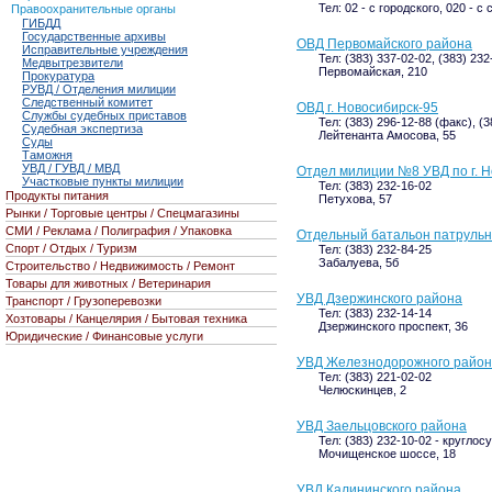
Тел: 02 - с городского, 020 - с
Правоохранительные органы
ГИБДД
Государственные архивы
ОВД Первомайского района
Исправительные учреждения
Тел: (383) 337-02-02, (383) 232
Медвытрезвители
Первомайская, 210
Прокуратура
РУВД / Отделения милиции
Следственный комитет
ОВД г. Новосибирск-95
Службы судебных приставов
Тел: (383) 296-12-88 (факс), (
Судебная экспертиза
Лейтенанта Амосова, 55
Суды
Таможня
УВД / ГУВД / МВД
Отдел милиции №8 УВД по г. Н
Участковые пункты милиции
Тел: (383) 232-16-02
Продукты питания
Петухова, 57
Рынки / Торговые центры / Спецмагазины
СМИ / Реклама / Полиграфия / Упаковка
Отдельный батальон патрульн
Спорт / Отдых / Туризм
Тел: (383) 232-84-25
Забалуева, 5б
Строительство / Недвижимость / Ремонт
Товары для животных / Ветеринария
УВД Дзержинского района
Транспорт / Грузоперевозки
Тел: (383) 232-14-14
Хозтовары / Канцелярия / Бытовая техника
Дзержинского проспект, 36
Юридические / Финансовые услуги
УВД Железнодорожного райо
Тел: (383) 221-02-02
Челюскинцев, 2
УВД Заельцовского района
Тел: (383) 232-10-02 - кругло
Мочищенское шоссе, 18
УВД Калининского района