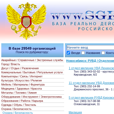
В базе
29549
организаций
Поиск по рубрикатору:
Везде
Название
Конт
Аварийные / Справочные / Экстренные службы
Новосибирск: РУВД / Отделени
Город / Власть
1 отдел милиции УВД Ленинск
Досуг / Отдых / Развлечения
Тел: (383) 343-02-02 - круглос
Коммунальные / Бытовые / Ритуальные услуги
Кирзаводская, 6/2
Компьютеры / Связь / Интернет
Культура / Искусство / Религия
11 отдел милиции УВД Дзержи
Мебель / Материалы / Фурнитура
Тел: (383) 232-14-99
Медицина / Здоровье / Красота
Дзержинского проспект, 36 - 1 
Металлы / Топливо / Химия
Оборудование / Инструмент / Электротехника
5 отдел милиции РУВД Кировс
Образование / Работа / Карьера
Тел: (383) 317-08-98
Оловозаводская, 11
Одежда / Обувь / Текстиль
Охрана / Безопасность
Милиция
Охрана / Безопасность