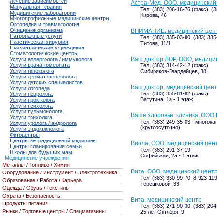
Лечение зависимостей
Астра-Мед, ООО, медицинский
Мануальная терапия
Тел: (383) 206-16-76 (факс), (
Медицинские лаборатории
Кирова, 46
Многопрофильные медицинские центры
Ортопедия и травматология
Очищение организма
ВНИМАНИЕ, медицинский цен
Патронажные услуги
Тел: (383) 335-03-80, (383) 335
Пластическая хирургия
Титова, 11/1
Психиатрические учреждения
Стоматологические центры
Ваш доктор ЛОР, ООО, медици
Услуги аллерголога / иммунолога
Услуги врача-гомеопата
Тел: (383) 314-42-12 (факс)
Услуги гинеколога
Сибиряков-Гвардейцев, 38
Услуги дерматовенеролога
Услуги детских специалистов
Ваш доктор, медицинский цен
Услуги логопеда
Тел: (383) 355-81-82 (факс)
Услуги невролога
Ватутина, 1а - 1 этаж
Услуги проктолога
Услуги психолога
Услуги пульмонолога
Ваше здоровье, клиника, ООО
Услуги трихолога
Тел: (383) 249-35-03 - многока
Услуги уролога / андролога
(круглосуточно)
Услуги эндокринолога
Фитоцентры
Центры нетрадиционной медицины
Виола, ООО, медицинский цен
Центры планирования семьи
Тел: (383) 291-37-19
Школы для будущих мам
Софийская, 2а - 1 этаж
Медицинские учреждения
Металлы / Топливо / Химия
Вита, ООО, медицинский цент
Оборудование / Инструмент / Электротехника
Тел: (383) 330-99-70, 8-923-11
Образование / Работа / Карьера
Терешковой, 33
Одежда / Обувь / Текстиль
Охрана / Безопасность
Вита, медицинский центр
Продукты питания
Тел: (383) 271-90-30, (383) 204
Рынки / Торговые центры / Спецмагазины
25 лет Октября, 9