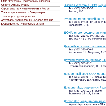
СМИ / Реклама / Полиграфия / Упаковка
Спорт / Отдых / Туризм
Высшая категория, ООО, меди
Тел: (383) 361-33-33
Строительство / Недвижимость / Ремонт
Титова, 10/1
Товары для животных / Ветеринария
Транспорт / Грузоперевозки
Губерния, медицинский центр
Хозтовары / Канцелярия / Бытовая техника
Тел: (383) 225-39-02, (383) 236
Юридические / Финансовые услуги
Залесского, 6 к5
ДЮНА, многопрофильная клин
Тел: (383) 221-62-07, (383) 22
Ермака, 4 - 1 этаж; поликлиник
Дента-Люкс, стоматологическа
Тел: (383) 351-60-63
Котовского, 11 / Ватутина, 2 - 
Детская консультация плюс, 
Тел: (383) 335-60-11
Строителей проспект, 11 - 1 эт
Доверенный врач, ООО, медиц
Тел: (383) 330-99-46 (факс), (
Институтская, 1а / Академика 
Доверие-Мед, медицинский це
Тел: (383) 270-19-38 (факс)
Тюленина, 15 - 17; 1 этаж
Доктор Лор, медицинский цент
Карла Маркса проспект, 43/1 