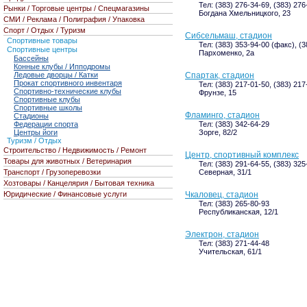
Тел: (383) 276-34-69, (383) 276
Рынки / Торговые центры / Спецмагазины
Богдана Хмельницкого, 23
СМИ / Реклама / Полиграфия / Упаковка
Спорт / Отдых / Туризм
Сибсельмаш, стадион
Спортивные товары
Тел: (383) 353-94-00 (факс), (
Спортивные центры
Пархоменко, 2а
Бассейны
Конные клубы / Ипподромы
Ледовые дворцы / Катки
Спартак, стадион
Прокат спортивного инвентаря
Тел: (383) 217-01-50, (383) 21
Спортивно-технические клубы
Фрунзе, 15
Спортивные клубы
Спортивные школы
Фламинго, стадион
Стадионы
Федерации спорта
Тел: (383) 342-64-29
Центры йоги
Зорге, 82/2
Туризм / Отдых
Строительство / Недвижимость / Ремонт
Центр, спортивный комплекс
Товары для животных / Ветеринария
Тел: (383) 291-64-55, (383) 32
Транспорт / Грузоперевозки
Северная, 31/1
Хозтовары / Канцелярия / Бытовая техника
Юридические / Финансовые услуги
Чкаловец, стадион
Тел: (383) 265-80-93
Республиканская, 12/1
Электрон, стадион
Тел: (383) 271-44-48
Учительская, 61/1