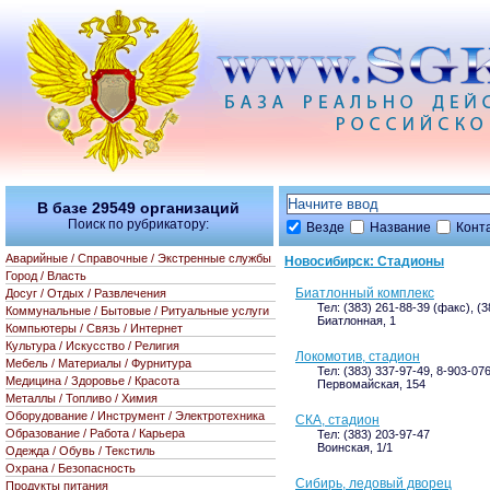
В базе
29549
организаций
Поиск по рубрикатору:
Везде
Название
Конт
Аварийные / Справочные / Экстренные службы
Новосибирск: Стадионы
Город / Власть
Биатлонный комплекс
Досуг / Отдых / Развлечения
Тел: (383) 261-88-39 (факс), (
Коммунальные / Бытовые / Ритуальные услуги
Биатлонная, 1
Компьютеры / Связь / Интернет
Культура / Искусство / Религия
Локомотив, стадион
Мебель / Материалы / Фурнитура
Тел: (383) 337-97-49, 8-903-07
Медицина / Здоровье / Красота
Первомайская, 154
Металлы / Топливо / Химия
Оборудование / Инструмент / Электротехника
СКА, стадион
Образование / Работа / Карьера
Тел: (383) 203-97-47
Воинская, 1/1
Одежда / Обувь / Текстиль
Охрана / Безопасность
Сибирь, ледовый дворец
Продукты питания