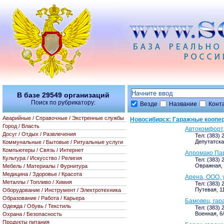
В базе
29549
организаций
Поиск по рубрикатору:
Везде
Название
Конт
Аварийные / Справочные / Экстренные службы
Новосибирск: Гаражные коопе
Город / Власть
Автокомфорт,
Досуг / Отдых / Развлечения
Тел: (383) 
Депутатская
Коммунальные / Бытовые / Ритуальные услуги
Компьютеры / Связь / Интернет
Апромако Па
Культура / Искусство / Религия
Тел: (383) 
Овражная, 
Мебель / Материалы / Фурнитура
Медицина / Здоровье / Красота
Арена, ООО,
Металлы / Топливо / Химия
Тел: (383) 
Путевая, 11
Оборудование / Инструмент / Электротехника
Образование / Работа / Карьера
Бамовец, гар
Одежда / Обувь / Текстиль
Тел: (383) 
Военная, 6
Охрана / Безопасность
Продукты питания