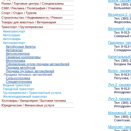
Борок, гараж
Рынки / Торговые центры / Спецмагазины
Тел: (383) 
Большевист
СМИ / Реклама / Полиграфия / Упаковка
Спорт / Отдых / Туризм
Вездеход-2, 
Строительство / Недвижимость / Ремонт
Тел: (383) 
Федосеева,
Товары для животных / Ветеринария
Транспорт / Грузоперевозки
Весенний, га
Авиатранспорт
Тел: 8-913
Автосервис
Северный п
Автотовары
Гвардеец, га
Автотранспорт
Автобусные билеты
Тел: 8-913
Автовокзал
Солидарнос
Автоэкспертиза
Капитальный,
Гаражные кооперативы
Мототехника
Тел: (383) 
Оформление купли-продажи автомобилей
Богдана Хм
Продажа автобусов
Колос, гараж
Продажа грузовых автомобилей
Продажа легковых автомобилей
Тел: 8-913
Сельхозтехника
Петухова, 
Спецавтотехника
Луч-2, гараж
Водный транспорт
Тел: 8-913
Городской транспорт
Ипподромс
Грузоперевозки / Транспортные услуги
Железнодорожный транспорт
Луч-3, гараж
Хозтовары / Канцелярия / Бытовая техника
Тел: (383) 
Юридические / Финансовые услуги
Ипподромс
Манежный, г
Тел: (383) 
Советская, 
Монолит, гар
Тел: (383) 