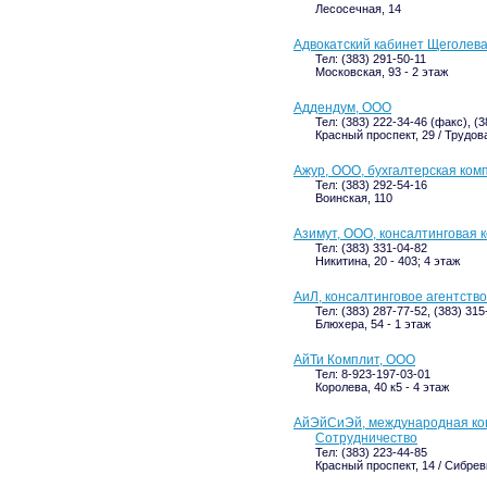
Лесосечная, 14
Адвокатский кабинет Щеголева
Тел: (383) 291-50-11
Московская, 93 - 2 этаж
Аддендум, ООО
Тел: (383) 222-34-46 (факс), (
Красный проспект, 29 / Трудова
Ажур, ООО, бухгалтерская ком
Тел: (383) 292-54-16
Воинская, 110
Азимут, ООО, консалтинговая 
Тел: (383) 331-04-82
Никитина, 20 - 403; 4 этаж
АиЛ, консалтинговое агентство
Тел: (383) 287-77-52, (383) 315
Блюхера, 54 - 1 этаж
АйТи Комплит, ООО
Тел: 8-923-197-03-01
Королева, 40 к5 - 4 этаж
АйЭйСиЭй, международная ко
Сотрудничество
Тел: (383) 223-44-85
Красный проспект, 14 / Сибревк