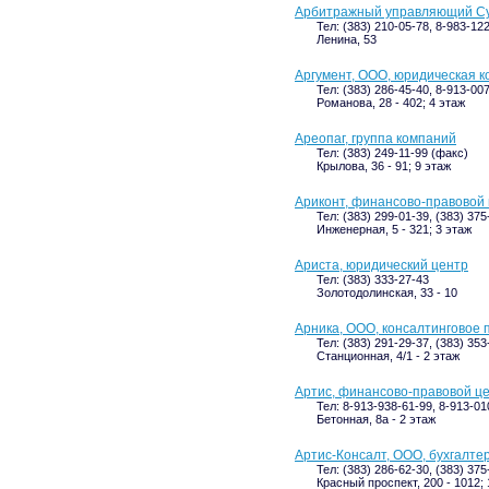
Арбитражный управляющий Су
Тел: (383) 210-05-78, 8-983-12
Ленина, 53
Аргумент, ООО, юридическая 
Тел: (383) 286-45-40, 8-913-00
Романова, 28 - 402; 4 этаж
Ареопаг, группа компаний
Тел: (383) 249-11-99 (факс)
Крылова, 36 - 91; 9 этаж
Ариконт, финансово-правовой
Тел: (383) 299-01-39, (383) 375
Инженерная, 5 - 321; 3 этаж
Ариста, юридический центр
Тел: (383) 333-27-43
Золотодолинская, 33 - 10
Арника, ООО, консалтинговое
Тел: (383) 291-29-37, (383) 353
Станционная, 4/1 - 2 этаж
Артис, финансово-правовой ц
Тел: 8-913-938-61-99, 8-913-01
Бетонная, 8а - 2 этаж
Артис-Консалт, ООО, бухгалте
Тел: (383) 286-62-30, (383) 375
Красный проспект, 200 - 1012;