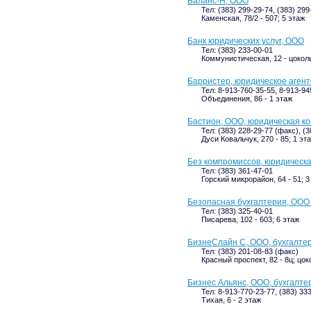
Баланс-Н, ООО
Тел: (383) 299-29-74, (383) 299
Каменская, 78/2 - 507; 5 этаж
Банк юридических услуг, ООО
Тел: (383) 233-00-01
Коммунистическая, 12 - цокол
Барристер, юридическое агент
Тел: 8-913-760-35-55, 8-913-94
Объединения, 86 - 1 этаж
Бастион, ООО, юридическая к
Тел: (383) 228-29-77 (факс), (
Дуси Ковальчук, 270 - 85; 1 эт
Без компромиссов, юридическ
Тел: (383) 361-47-01
Горский микрорайон, 64 - 51; 3
Безопасная бухгалтерия, ОО
Тел: (383) 325-40-01
Писарева, 102 - 603; 6 этаж
БизнеСлайн С, ООО, бухгалте
Тел: (383) 201-08-83 (факс)
Красный проспект, 82 - 8ц; цок
Бизнес Альянс, ООО, бухгалте
Тел: 8-913-770-23-77, (383) 33
Тихая, 6 - 2 этаж