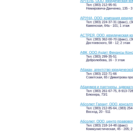
АРТЕЛЬ, ООО, юридическая к
Тел: (383) 212-95-91
Немировича-Данченко, 135 - 3
АРУНА, ООО, компания юриди
Тел: (383) 224-37-31 (факс), (
Каменская, 64а - 101; 1 этаж
АСТРЕЯ, ООО, юридическая к
Тел: (383) 362-00-70 (факс), (
Достоевского, 58 - 12; 2 этаж
АФК, ООО Аудит Финансы Конс
Тел: (383) 299-35-51
Добролюбова, 16 - 3 этаж
Абакан, агентство юридическо
Тел: (383) 222-71-66
Советская, 65 / Димитрова прос
Абакумов и партнеры, адвокат
Тел: (383) 261-67-75, 8-913-72
Блюхера, 73/1
Абсолют Гарант, ООО, консалт
Тел: (383) 212-85-64, (383) 25
Восход, 20 - 511
Абсолют, ООО, центр правовог
Тел: (383) 218-14-48 (факс)
Коммунистическая, 45 - 205; 2