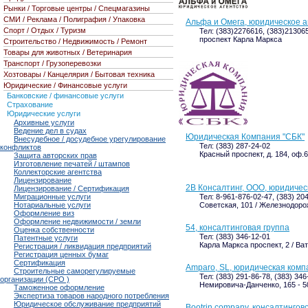
Рынки / Торговые центры / Спецмагазины
СМИ / Реклама / Полиграфия / Упаковка
Альфа и Омега, юридическое а
Спорт / Отдых / Туризм
Тел: (383)2276616, (383)21306
проспект Карла Маркса
Строительство / Недвижимость / Ремонт
Товары для животных / Ветеринария
Транспорт / Грузоперевозки
Хозтовары / Канцелярия / Бытовая техника
Юридические / Финансовые услуги
Банковские / финансовые услуги
Страхование
Юридические услуги
Архивные услуги
Ведение дел в судах
Юридическая Компания "СБК"
Внесудебное / досудебное урегулирование
Тел: (383) 287-24-02
конфликтов
Красный проспект, д. 184, оф.
Защита авторских прав
Изготовление печатей / штампов
Коллекторские агентства
Лицензирование
2В Консалтинг, ООО, юридичес
Лицензирование / Сертификация
Тел: 8-961-876-02-47, (383) 20
Миграционные услуги
Советская, 101 / Железнодорож
Нотариальные услуги
Оформление виз
Оформление недвижимости / земли
54, консалтинговая группа
Оценка собственности
Тел: (383) 346-12-01
Патентные услуги
Карла Маркса проспект, 2 / Вату
Регистрация / ликвидация предприятий
Регистрация ценных бумаг
Сертификация
Amparo, SL, юридическая комп
Строительные саморегулируемые
Тел: (383) 291-86-78, (383) 346
организации (СРО )
Немировича-Данченко, 165 - 5
Таможенное оформление
Экспертиза товаров народного потребления
Юридическое обслуживание предприятий
Bootrin company, консалтинг