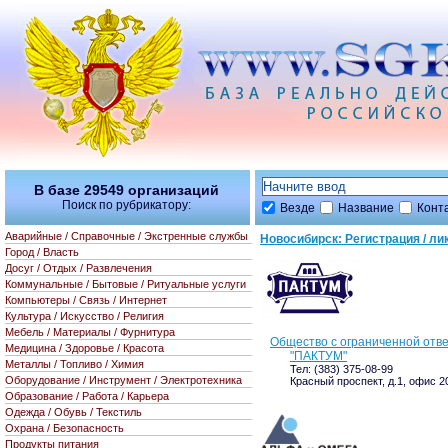
В базе
29549
организаций
Поиск по рубрикатору:
Везде
Название
Конт
Аварийные / Справочные / Экстренные службы
Новосибирск: Регистрация / л
Город / Власть
Досуг / Отдых / Развлечения
Коммунальные / Бытовые / Ритуальные услуги
Компьютеры / Связь / Интернет
Культура / Искусство / Религия
Мебель / Материалы / Фурнитура
Общество с ограниченной отв
Медицина / Здоровье / Красота
"ПАКТУМ"
Металлы / Топливо / Химия
Тел: (383) 375-08-99
Оборудование / Инструмент / Электротехника
Красный проспект, д.1, офис 2
Образование / Работа / Карьера
Одежда / Обувь / Текстиль
Охрана / Безопасность
Продукты питания