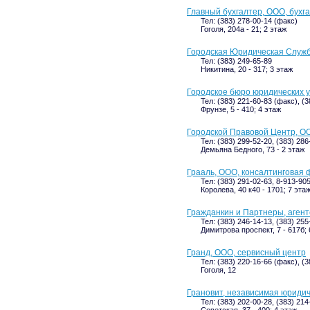
Главный бухгалтер, ООО, бухг
Тел: (383) 278-00-14 (факс)
Гоголя, 204а - 21; 2 этаж
Городская Юридическая Служ
Тел: (383) 249-65-89
Никитина, 20 - 317; 3 этаж
Городское бюро юридических у
Тел: (383) 221-60-83 (факс), (
Фрунзе, 5 - 410; 4 этаж
Городской Правовой Центр, О
Тел: (383) 299-52-20, (383) 28
Демьяна Бедного, 73 - 2 этаж
Грааль, ООО, консалтинговая
Тел: (383) 291-02-63, 8-913-90
Королева, 40 к40 - 1701; 7 эта
Гражданкин и Партнеры, агент
Тел: (383) 246-14-13, (383) 255
Димитрова проспект, 7 - 617б; 
Гранд, ООО, сервисный центр
Тел: (383) 220-16-66 (факс), (
Гоголя, 12
Грановит, независимая юриди
Тел: (383) 202-00-28, (383) 214
Советская, 37 - 400; 4 этаж