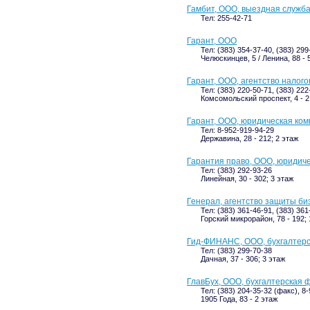
Гамбит, ООО, выездная служб
Тел: 255-42-71
Гарант, ООО
Тел: (383) 354-37-40, (383) 299
Челюскинцев, 5 / Ленина, 88 - 
Гарант, ООО, агентство налого
Тел: (383) 220-50-71, (383) 22
Комсомольский проспект, 4 - 2
Гарант, ООО, юридическая ко
Тел: 8-952-919-94-29
Державина, 28 - 212; 2 этаж
Гарантия право, ООО, юридич
Тел: (383) 292-93-26
Линейная, 30 - 302; 3 этаж
Генерал, агентство защиты би
Тел: (383) 361-46-91, (383) 361
Горский микрорайон, 78 - 192; 
Гид-ФИНАНС, ООО, бухгалтер
Тел: (383) 299-70-38
Дачная, 37 - 306; 3 этаж
ГлавБух, ООО, бухгалтерская 
Тел: (383) 204-35-32 (факс), 8
1905 Года, 83 - 2 этаж