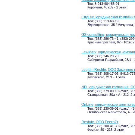
Тел: 8-913-904-86-91
Королева, 40 к39 - 2 этаж
CityLex, юридическая компани
Тел: (383) 213-68-19
Ядринцевская, 35 / Мичурина, 7
GS consulting, юридическая к
Тел: (383) 286-73-41, (383) 299
Красный проспект, 82 - 101в; 2
LawMark, юридическая компан
Тел: (383) 346-29-70
Сибиряков-Гвардейцев, 23/1 - 
Legitim Rechte, ООО Законное
Тел: (383) 308-17-06, 8-913-77
Котовского, 21/1 - 1 этаж
ND, юридическая компания, О
Тел: (383) 379-00-10 (факс), 8
Станционная, 30а к А - 212; 2 
OnLine, юридическое агентст
Тел: (383) 230-39-01 (факс), (3
Октябрьская магистраль, 4 - 20
Restate, ООО Рестэйт
Тел: (383) 200-41-30 (факс), 8
Фрунзе, 80 - 218; 2 этаж