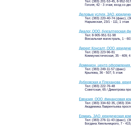
Тел: (383) 201-53-45, 8-952-91
Гоголя, 42 - 3 этаж; вход со дв
Деловые услуги, ЗАО, юридиче
Тел: (383) 220-40-74 (факс), (
Нарымская, 23/1 - 111; 1 этаж
Диалог, ООО, бухгалтерская ф
Тел: 8-905-951-51-98
Вокзальная магистраль, 1 - 601
Директ Консалт, ООО, юридич
Тел: (383) 223-96-81
Коммунистическая, 35 - 409; 4
Доминион, центр оформления
Тел: (383) 249-11-57 (факс)
Крылова, 36 - 507; 5 этаж
Дубровская и Плеханова, юри
Тел: (383) 222-76-48
Советская, 65 / Димитрова прос
Евразия, ООО, финансовая ко
Тел: (383) 334-82-35, (383) 33
Академика Лаврентьева проспек
Ермакъ, ЗАО, юридическая ко
Тел: (383) 276-11-43 (факс), (
Богдана Хмельницкого, 7 - 415