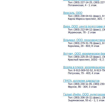
Тел: (383) 227-14-25, (383) 22
Потанинская, 4 - 1 этаж
Версаль, ООО
Тел: (383) 238-04-61 (факс), 8
Карла Маркса проспект, 30/1 - 
Вира, ООО, центр подготовки 
Тел: (383) 212-94-12 (факс), (
Журинская, 78 - 2 этаж
Владиал, ООО, производствен
Тел: (383) 279-31-78 (факс), 8
Королева, 29 - 803; 8 этаж
Вотум+, ООО, юридическое бю
Тел: (383) 225-25-13 (факс), (
Красный проспект, 163/2 - 6; 2
Всегда в плюсе, координацион
Тел: 8-913-909-52-52, 8-913-75
Петухова, 79 - 403; 4 этаж
ГРАТА, коллегия адвокатов
Тел: (383) 230-11-05, (383) 230
Фрунзе, 86 - 304; 3 этаж
Галакт-Инфо, ООО, аудиторск
Тел: (383) 206-16-11 (факс), (3
Зыряновская, 55 к1 - 1; 1 этаж