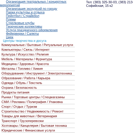
Организация театральных / концертных
Тел: (383) 325-30-03, (383) 213
мероприятий
Софийская, 15 к2
Организация экскурсий по городу
Парки культуры и отдыха
Пейнтбол / Страйкбол
Пляжи
Стрелковые клубы
Творческие коллективы
Услуги праздничного оформления
Фейерверки / Салюты
Цирк
Центры творчества и досуга
Коммунальные / Бытовые / Ритуальные услуги
Компьютеры / Связь / Интернет
Культура / Искусство / Религия
Мебель / Материалы / Фурнитура
Медицина / Здоровье / Красота
Металлы / Топливо / Химия
Оборудование / Инструмент / Электротехника
Образование / Работа / Карьера
Одежда / Обувь / Текстиль
Охрана / Безопасность
Продукты питания
Рынки / Торговые центры / Спецмагазины
СМИ / Реклама / Полиграфия / Упаковка
Спорт / Отдых / Туризм
Строительство / Недвижимость / Ремонт
Товары для животных / Ветеринария
Транспорт / Грузоперевозки
Хозтовары / Канцелярия / Бытовая техника
Юридические / Финансовые услуги