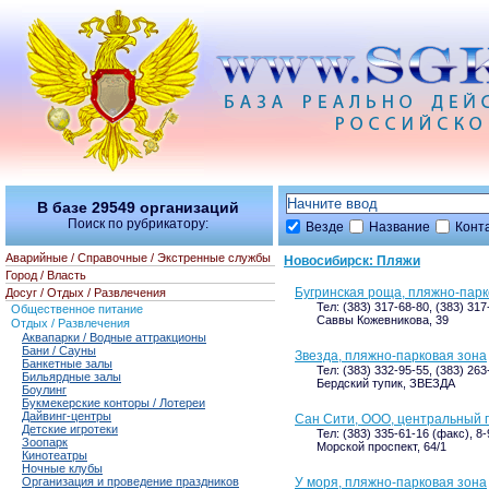
В базе
29549
организаций
Поиск по рубрикатору:
Везде
Название
Конт
Аварийные / Справочные / Экстренные службы
Новосибирск: Пляжи
Город / Власть
Бугринская роща, пляжно-парк
Досуг / Отдых / Развлечения
Тел: (383) 317-68-80, (383) 317
Общественное питание
Саввы Кожевникова, 39
Отдых / Развлечения
Аквапарки / Водные аттракционы
Бани / Сауны
Звезда, пляжно-парковая зона
Банкетные залы
Тел: (383) 332-95-55, (383) 263
Бильярдные залы
Бердский тупик, ЗВЕЗДА
Боулинг
Букмекерские конторы / Лотереи
Дайвинг-центры
Сан Сити, ООО, центральный 
Детские игротеки
Тел: (383) 335-61-16 (факс), 8
Зоопарк
Морской проспект, 64/1
Кинотеатры
Ночные клубы
Организация и проведение праздников
У моря, пляжно-парковая зона