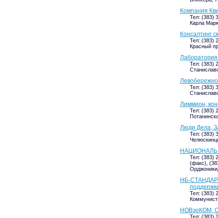
Компания Кви
Тел: (383) 
Карла Маркс
Консалтинг с
Тел: (383) 
Красный пр
Лаборатория
Тел: (383) 
Станиславск
Левобережное
Тел: (383) 
Станиславск
Лиммион, кон
Тел: (383) 
Потанинская
Люди Дела, З
Тел: (383) 
Челюскинце
НАЦИОНАЛЬ
Тел: (383) 
(факс), (38
Орджоникид
НБ-СТАНДАРТ,
поддержк
Тел: (383) 
Коммунисти
НОВэоКОМ, 
Тел: (383) 