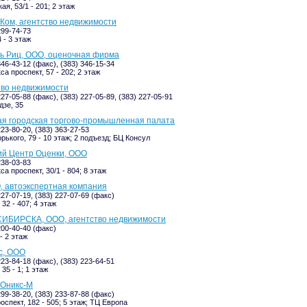
я, 53/1 - 201; 2 этаж
ом, агентство недвижимости
299-74-73
 - 3 этаж
ь Риц, ООО, оценочная фирма
346-43-12 (факс), (383) 346-15-34
а проспект, 57 - 202; 2 этаж
тво недвижимости
227-05-88 (факс), (383) 227-05-89, (383) 227-05-91
зе, 35
ая городская торгово-промышленная палата
223-80-20, (383) 363-27-53
рького, 79 - 10 этаж; 2 подъезд; БЦ Консул
ий Центр Оценки, ООО
238-03-83
а проспект, 30/1 - 804; 8 этаж
, автоэкспертная компания
227-07-19, (383) 227-07-69 (факс)
32 - 407; 4 этаж
БИРСКА, ООО, агентство недвижимости
200-40-40 (факс)
- 2 этаж
с, ООО
223-84-18 (факс), (383) 223-64-51
35 - 1; 1 этаж
 Оникс-М
299-38-20, (383) 233-87-88 (факс)
оспект, 182 - 505; 5 этаж; ТЦ Европа