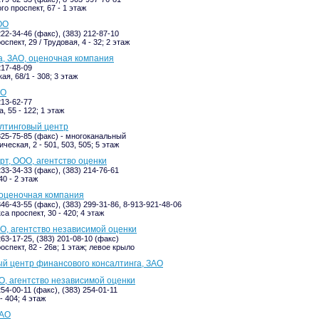
о проспект, 67 - 1 этаж
ОО
222-34-46 (факс), (383) 212-87-10
спект, 29 / Трудовая, 4 - 32; 2 этаж
, ЗАО, оценочная компания
217-48-09
я, 68/1 - 308; 3 этаж
ОО
213-62-77
, 55 - 122; 1 этаж
алтинговый центр
 325-75-85 (факс) - многоканальный
еская, 2 - 501, 503, 505; 5 этаж
рт, ООО, агентство оценки
233-34-33 (факс), (383) 214-76-61
40 - 2 этаж
 оценочная компания
346-43-55 (факс), (383) 299-31-86, 8-913-921-48-06
а проспект, 30 - 420; 4 этаж
О, агентство независимой оценки
263-17-25, (383) 201-08-10 (факс)
спект, 82 - 26в; 1 этаж; левое крыло
й центр финансового консалтинга, ЗАО
О, агентство независимой оценки
254-00-11 (факс), (383) 254-01-11
- 404; 4 этаж
ЗАО