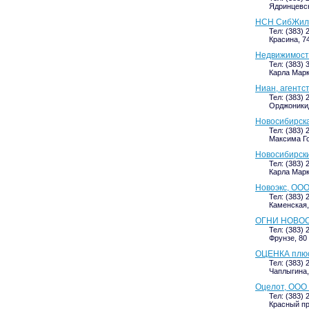
Ядринцевска
НСН СибЖилК
Тел: (383) 
Красина, 74
Недвижимост
Тел: (383) 
Карла Маркс
Ниан, агентс
Тел: (383) 
Орджоникид
Новосибирск
Тел: (383) 
Максима Го
Новосибирск
Тел: (383) 
Карла Маркс
Новоэкс, ООО
Тел: (383) 
Каменская, 
ОГНИ НОВОСИ
Тел: (383) 
Фрунзе, 80 
ОЦЕНКА плю
Тел: (383) 
Чаплыгина, 
Оцелот, ООО
Тел: (383) 
Красный пр