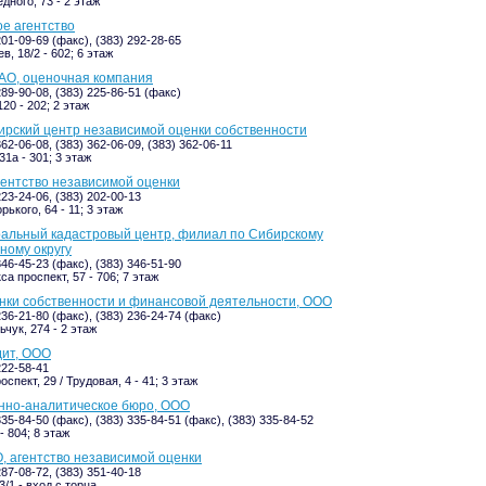
дного, 73 - 2 этаж
ое агентство
201-09-69 (факс), (383) 292-28-65
, 18/2 - 602; 6 этаж
АО, оценочная компания
289-90-08, (383) 225-86-51 (факс)
20 - 202; 2 этаж
рский центр независимой оценки собственности
362-06-08, (383) 362-06-09, (383) 362-06-11
1а - 301; 3 этаж
гентство независимой оценки
223-24-06, (383) 202-00-13
ького, 64 - 11; 3 этаж
альный кадастровый центр, филиал по Сибирскому
ному округу
346-45-23 (факс), (383) 346-51-90
а проспект, 57 - 706; 7 этаж
нки собственности и финансовой деятельности, ООО
236-21-80 (факс), (383) 236-24-74 (факс)
чук, 274 - 2 этаж
ит, ООО
222-58-41
спект, 29 / Трудовая, 4 - 41; 3 этаж
но-аналитическое бюро, ООО
335-84-50 (факс), (383) 335-84-51 (факс), (383) 335-84-52
- 804; 8 этаж
, агентство независимой оценки
287-08-72, (383) 351-40-18
/1 - вход с торца