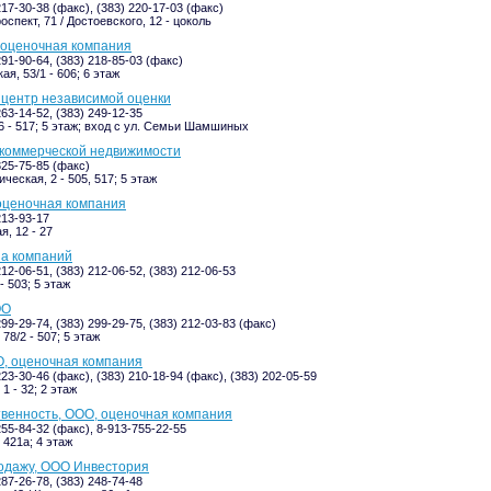
217-30-38 (факс), (383) 220-17-03 (факс)
спект, 71 / Достоевского, 12 - цоколь
 оценочная компания
291-90-64, (383) 218-85-03 (факс)
я, 53/1 - 606; 6 этаж
 центр независимой оценки
263-14-52, (383) 249-12-35
6 - 517; 5 этаж; вход с ул. Семьи Шамшиных
 коммерческой недвижимости
325-75-85 (факс)
ческая, 2 - 505, 517; 5 этаж
оценочная компания
213-93-17
я, 12 - 27
па компаний
212-06-51, (383) 212-06-52, (383) 212-06-53
- 503; 5 этаж
ОО
299-29-74, (383) 299-29-75, (383) 212-03-83 (факс)
78/2 - 507; 5 этаж
, оценочная компания
223-30-46 (факс), (383) 210-18-94 (факс), (383) 202-05-59
1 - 32; 2 этаж
венность, ООО, оценочная компания
255-84-32 (факс), 8-913-755-22-55
- 421а; 4 этаж
одажу, ООО Инвестория
287-26-78, (383) 248-74-48