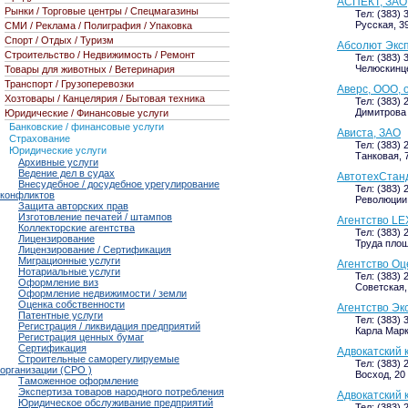
АСПЕКТ, ЗАО,
Рынки / Торговые центры / Спецмагазины
Тел: (383) 
Русская, 39
СМИ / Реклама / Полиграфия / Упаковка
Спорт / Отдых / Туризм
Абсолют Экс
Строительство / Недвижимость / Ремонт
Тел: (383) 
Челюскинцев
Товары для животных / Ветеринария
Транспорт / Грузоперевозки
Аверс, ООО, 
Хозтовары / Канцелярия / Бытовая техника
Тел: (383) 
Димитрова п
Юридические / Финансовые услуги
Банковские / финансовые услуги
Ависта, ЗАО
Страхование
Тел: (383) 
Юридические услуги
Танковая, 7
Архивные услуги
Ведение дел в судах
АвтотехСтанд
Внесудебное / досудебное урегулирование
Тел: (383) 
конфликтов
Революции, 
Защита авторских прав
Изготовление печатей / штампов
Агентство LE
Коллекторские агентства
Тел: (383) 
Лицензирование
Труда площа
Лицензирование / Сертификация
Миграционные услуги
Агентство Оц
Нотариальные услуги
Тел: (383) 
Оформление виз
Советская, 
Оформление недвижимости / земли
Оценка собственности
Агентство Эк
Патентные услуги
Тел: (383) 
Регистрация / ликвидация предприятий
Карла Маркс
Регистрация ценных бумаг
Сертификация
Адвокатский 
Строительные саморегулируемые
Тел: (383) 
организации (СРО )
Восход, 20 
Таможенное оформление
Экспертиза товаров народного потребления
Адвокатский 
Юридическое обслуживание предприятий
Тел: (383) 