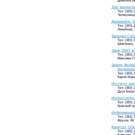
Демьяна Бе
Дар, кредитн
Тел: (383) 
Челюскинцев
Дирижабль, З
Тел: (383) 
Линейная, 1
Западно-Сиби
Тел: (383) 
Шевченко, 3
Заря, ООО, а
Тел: (383) 
Максима Гор
Земля, Федер
федераль
Тел: (383) 
Карла Маркс
Институт оце
Тел: (383) 
Дуси Коваль
ИнтерСибАуд
Тел: (383) 
Красный про
Информацион
Тел: (383) 
Фрунзе, 86 
Капитал, ООО
Тел: (383) 
Блюхера, 73