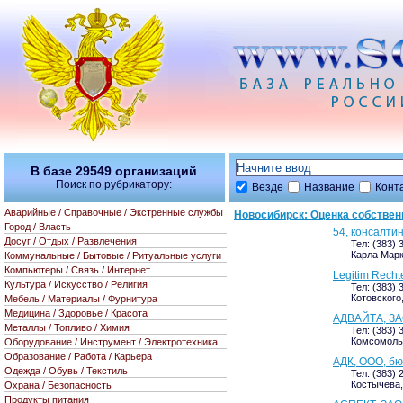
В базе
29549
организаций
Поиск по рубрикатору:
Везде
Название
Конт
Аварийные / Справочные / Экстренные службы
Новосибирск: Оценка собствен
Город / Власть
54, консалти
Досуг / Отдых / Развлечения
Тел: (383) 
Карла Маркс
Коммунальные / Бытовые / Ритуальные услуги
Компьютеры / Связь / Интернет
Legitim Rech
Культура / Искусство / Религия
Тел: (383) 
Котовского,
Мебель / Материалы / Фурнитура
Медицина / Здоровье / Красота
АДВАЙТА, З
Металлы / Топливо / Химия
Тел: (383) 
Комсомольс
Оборудование / Инструмент / Электротехника
Образование / Работа / Карьера
АДК, ООО, бю
Одежда / Обувь / Текстиль
Тел: (383) 
Костычева, 
Охрана / Безопасность
Продукты питания