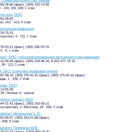
 Сибирское агентство оценки
306-28-86 (факс), (383) 333-74-66
 - 104, 106, 108; 1 этаж
пертиза, ООО
354-28-82
, 14/2 - 413; 4 этаж
оценочная компания
229-75-51
роспект, 4 - 711; 7 этаж
276-03-11 (факс), (383) 286-53-79
2 - 5; 1 этаж
арт, ООО, специализированная автоэкспертная компания
210-09-45 (факс), (383) 218-86-33, 8-913-377-75-33
38 - 121; 1 этаж
X, ЗАО, оценочно-правовая группа
287-08-10, (383) 375-81-81 (факс), (383) 375-81-01 (факс)
дь, 1 - 106; 1 этаж
енки, ООО
214-65-89
35 / Ленина, 8 - цоколь
спресс-оценка, ООО
344-51-41 (факс), (383) 263-50-21
а проспект, 2 / Ватутина, 29 - 506; 5 этаж
кабинет Мезенцева С.Ю.
263-08-67, (383) 254-01-88 (факс)
- 608; 6 этаж
кабинет Певзнера М.М.
279-62-33 (факс), 8-903-997-76-81