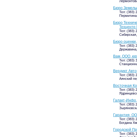
Лермонтова,
Бюро Земель
Тел: (383) 
Пермитина, 
Бюро Технич
Техцентр 
Тел: (383) 
Сибирская, 
Бюро оценки
Тел: (383) 
Державина, 
Вам, ООО, юр
Тел: (383) 
Станционна
Вердикт Авто
Тел: (383) 
Аянский пе
Восточная К
Тел: (383) 
Ядринцевска
Галакт-Инфо,
Тел: (383) 
Зыряновская
Гарантия, О
Тел: (383) 
Богдана Хм
Городской Пр
Тел: (383) 