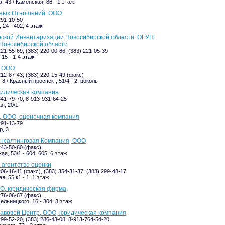
 43 / Каменская, 86 - 1 этаж
ных Отношений, ООО
291-10-50
24 - 402; 4 этаж
еской Инвентаризации Новосибирской области, ОГУП
Новосибирской области
221-55-69, (383) 220-00-86, (383) 221-05-39
15 - 1-4 этаж
, ООО
212-87-43, (383) 220-15-49 (факс)
8 / Красный проспект, 51/4 - 2; цоколь
идическая компания
341-79-70, 8-913-931-64-25
я, 20/1
, ООО, оценочная компания
291-13-79
р, 3
онсалтинговая Компания, ООО
243-50-60 (факс)
я, 53/1 - 604, 605; 6 этаж
 агентство оценки
206-16-11 (факс), (383) 354-31-37, (383) 299-48-17
, 55 к1 - 1; 1 этаж
ОО, юридическая фирма
276-06-67 (факс)
ельницкого, 16 - 304; 3 этаж
авовой Центр, ООО, юридическая компания
299-52-20, (383) 286-43-08, 8-913-764-54-20