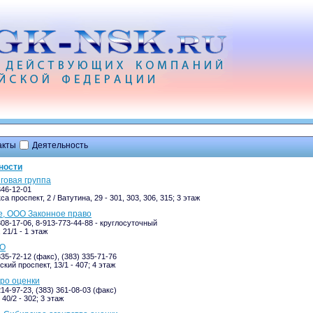
акты
Деятельность
ности
нговая группа
346-12-01
а проспект, 2 / Ватутина, 29 - 301, 303, 306, 315; 3 этаж
te, ООО Законное право
308-17-06, 8-913-773-44-88 - круглосуточный
 21/1 - 1 этаж
АО
335-72-12 (факс), (383) 335-71-76
кий проспект, 13/1 - 407; 4 этаж
ро оценки
214-97-23, (383) 361-08-03 (факс)
40/2 - 302; 3 этаж