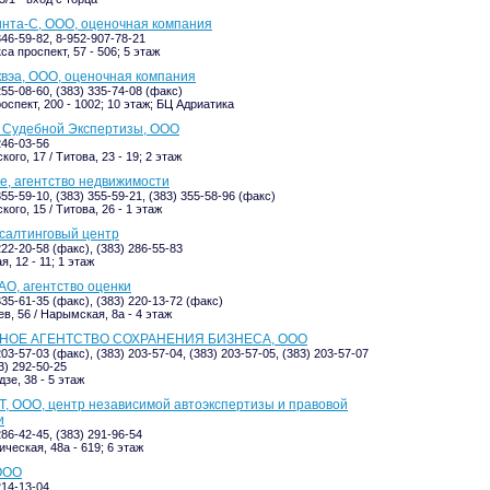
нта-С, ООО, оценочная компания
346-59-82, 8-952-907-78-21
а проспект, 57 - 506; 5 этаж
квэа, ООО, оценочная компания
255-08-60, (383) 335-74-08 (факс)
оспект, 200 - 1002; 10 этаж; БЦ Адриатика
 Судебной Экспертизы, ООО
246-03-56
ого, 17 / Титова, 23 - 19; 2 этаж
, агентство недвижимости
355-59-10, (383) 355-59-21, (383) 355-58-96 (факс)
ого, 15 / Титова, 26 - 1 этаж
салтинговый центр
222-20-58 (факс), (383) 286-55-83
, 12 - 11; 1 этаж
АО, агентство оценки
335-61-35 (факс), (383) 220-13-72 (факс)
в, 56 / Нарымская, 8а - 4 этаж
НОЕ АГЕНТСТВО СОХРАНЕНИЯ БИЗНЕСА, ООО
203-57-03 (факс), (383) 203-57-04, (383) 203-57-05, (383) 203-57-07
3) 292-50-25
зе, 38 - 5 этаж
 ООО, центр независимой автоэкспертизы и правовой
и
286-42-45, (383) 291-96-54
ческая, 48а - 619; 6 этаж
ООО
214-13-04