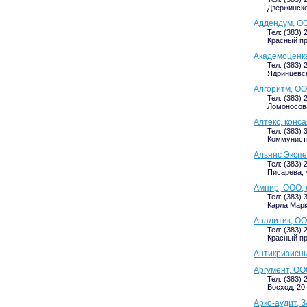
Дзержинског
Аддендум, О
Тел: (383) 
Красный про
Академоценка
Тел: (383) 
Ядринцевска
Алгоритм, О
Тел: (383) 
Ломоносова
Алтекс, конс
Тел: (383)
Коммунистич
Альянс Экспе
Тел: (383) 
Писарева, 
Ампир, ООО,
Тел: (383) 
Карла Маркс
Аналитик, ОО
Тел: (383) 
Красный про
Антикризисны
Аргумент, ОО
Тел: (383) 
Восход, 20 
Арко-аудит, 