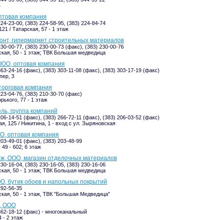
4
птовая компания
224-23-00, (383) 224-58-95, (383) 224-84-74
21 / Татарская, 57 - 1 этаж
нт, гипермаркет строительных материалов
230-00-77, (383) 230-00-73 (факс), (383) 230-00-76
кая, 50 - 1 этаж; ТВК Большая медведица
ООО, оптовая компания
363-24-16 (факс), (383) 303-11-08 (факс), (383) 303-17-19 (факс)
пер, 3
торговая компания
223-04-76, (383) 210-30-70 (факс)
рького, 77 - 1 этаж
ль, группа компаний
206-14-51 (факс), (383) 266-72-11 (факс), (383) 206-03-52 (факс)
я, 125 / Никитина, 1 - вход с ул. Зыряновская
О, оптовая компания
203-49-01 (факс), (383) 203-48-99
49 - 602; 6 этаж
ж, ООО, магазин отделочных материалов
230-16-04, (383) 230-16-05, (383) 230-16-06
кая, 50 - 1 этаж; ТВК Большая медведица
О, бутик обоев и напольных покрытий
292-56-35
кая, 50 - 1 этаж, ТВК "Большая Медведица"
, ООО
 362-18-12 (факс) - многоканальный
 - 2 этаж