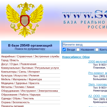
В базе
29549
организаций
Поиск по рубрикатору:
Везде
Название
Конт
Аварийные / Справочные / Экстренные службы
Новосибирск: Обои
Город / Власть
2000 мелочей
Досуг / Отдых / Развлечения
Тел: 8-903
Плановая, 
Коммунальные / Бытовые / Ритуальные услуги
Компьютеры / Связь / Интернет
Pro-ремонт, 
Культура / Искусство / Религия
Тел: (383) 
Большевист
Мебель / Материалы / Фурнитура
Медицина / Здоровье / Красота
Stels, торгов
Металлы / Топливо / Химия
Тел: 8-903-
Нижегородс
Оборудование / Инструмент / Электротехника
Образование / Работа / Карьера
А2, ООО, тор
Одежда / Обувь / Текстиль
Тел: (383) 
Кривощековс
Охрана / Безопасность
Продукты питания