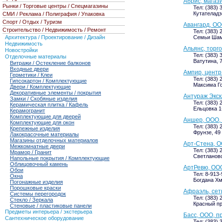
Абрис, магаз
Рынки / Торговые центры / Спецмагазины
Тел: (383) 
Кутателадзе
СМИ / Реклама / Полиграфия / Упаковка
Спорт / Отдых / Туризм
Авангард, ОО
Строительство / Недвижимость / Ремонт
Тел: (383) 
Архитектура / Проектирование / Дизайн
Семьи Шам
Недвижимость
Альянс, торг
Новостройки
Тел: (383) 
Отделочные материалы
Ватутина, 7
Витражи / Остекление балконов
Входные двери
Ампир, цент
Герметики / Клеи
Тел: (383) 
Гипсокартон / Комплектующие
Максима Го
Двери / Комплектующие
Декоративные элементы / покрытия
Антураж Экск
Замки / Скобяные изделия
Тел: (383) 
Керамическая плитка / Кафель
Ельцовка 1-
Керамогранит
Комплектующие для дверей
Аншер, ООО, 
Комплектующие для окон
Тел: (383) 
Крепежные изделия
Фрунзе, 49 
Лакокрасочные материалы
Магазины отделочных материалов
Арт-Стена, О
Межкомнатные двери
Тел: (383) 
Мрамор / Гранит
Светлановс
Напольные покрытия / Комплектующие
Облицовочный камень
АртРевю, ООО
Обои
Тел: 8-913
Окна
Богдана Хм
Погонажные изделия
Порошковые краски
Афраэль, сет
Системы перегородок
Тел: (383) 
Стекло / Зеркала
Красный пр
Стеновые / пластиковые панели
Предметы интерьера / экстерьера
Басс, ООО, п
Сантехническое оборудование
Тел: (383) 