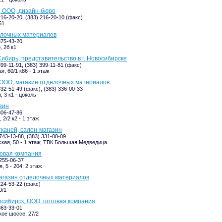
, ООО, дизайн-бюро
216-20-20, (383) 216-20-10 (факс)
51
елочных материалов
375-43-20
, 2б к1
ибирь, представительство в г. Новосибирске
399-11-91, (383) 399-11-81 (факс)
, 60/1 к86 - 1 этаж
ООО, магазин отделочных материалов
332-51-49 (факс), (383) 336-00-33
 3 к1 - цоколь
зин
306-47-86
2/2 к2 - 1 этаж
тканей, салон-магазин
743-13-88, (383) 331-08-09
кая, 50 - 1 этаж; ТВК Большая Медведица
овая компания
-255-06-37
 5 - 204; 2 этаж
агазин отделочных материалов
224-53-22 (факс)
0/1
сибирск, ООО, оптовая компания
363-33-01
ое шоссе, 27/2