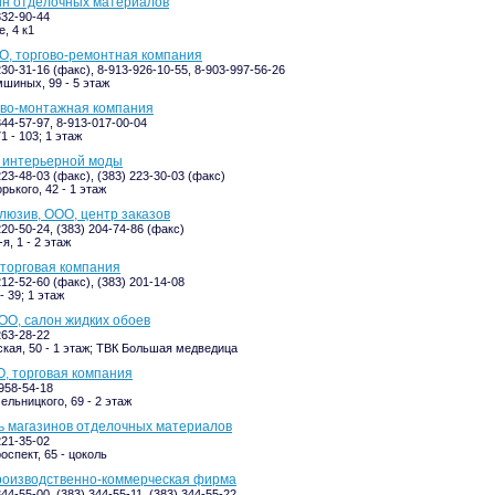
ин отделочных материалов
332-90-44
, 4 к1
О, торгово-ремонтная компания
230-31-16 (факс), 8-913-926-10-55, 8-903-997-56-26
шиных, 99 - 5 этаж
ово-монтажная компания
344-57-97, 8-913-017-00-04
1 - 103; 1 этаж
р интерьерной моды
223-48-03 (факс), (383) 223-30-03 (факс)
рького, 42 - 1 этаж
люзив, ООО, центр заказов
220-50-24, (383) 204-74-86 (факс)
я, 1 - 2 этаж
торговая компания
212-52-60 (факс), (383) 201-14-08
- 39; 1 этаж
ОО, салон жидких обоев
263-28-22
кая, 50 - 1 этаж; ТВК Большая медведица
, торговая компания
-958-54-18
ельницкого, 69 - 2 этаж
ь магазинов отделочных материалов
221-35-02
оспект, 65 - цоколь
роизводственно-коммерческая фирма
344-55-00, (383) 344-55-11, (383) 344-55-22