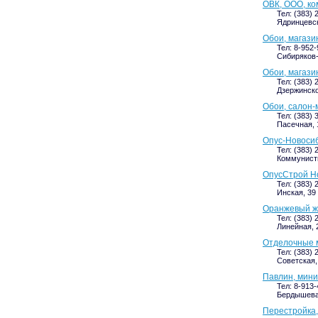
ОВК, ООО, ко
Тел: (383) 
Ядринцевска
Обои, магази
Тел: 8-952
Сибиряков-
Обои, магази
Тел: (383) 
Дзержинско
Обои, салон-
Тел: (383) 
Пасечная, 
Опус-Новосиб
Тел: (383) 
Коммунисти
ОпусСтрой Но
Тел: (383) 
Инская, 39 
Оранжевый ж
Тел: (383) 
Линейная, 2
Отделочные 
Тел: (383) 
Советская, 
Павлин, мин
Тел: 8-913-
Бердышева,
Перестройка,