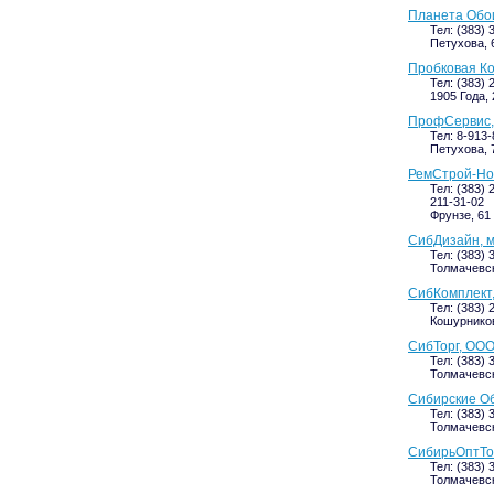
Планета Обо
Тел: (383) 
Петухова, 6
Пробковая К
Тел: (383) 
1905 Года, 
ПрофСервис,
Тел: 8-913
Петухова, 7
РемСтрой-Но
Тел: (383) 
211-31-02
Фрунзе, 61 
СибДизайн, м
Тел: (383) 
Толмачевск
СибКомплект,
Тел: (383) 
Кошурникова
СибТорг, ООО
Тел: (383) 
Толмачевск
Сибирские Об
Тел: (383) 
Толмачевск
СибирьОптТо
Тел: (383) 
Толмачевск