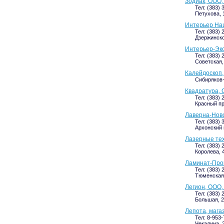
Зодиак, ООО,
Тел: (383) 
Петухова, 1
Интерьер Hau
Тел: (383) 
Дзержинског
Интерьер-Экс
Тел: (383) 
Советская,
Калейдоскоп,
Сибиряков-
Квадратура, 
Тел: (383) 
Красный про
Лаверна-Ново
Тел: (383) 
Архонский 
Лазерные те
Тел: (383) 
Королева, 4
Ламинат-Про
Тел: (383) 
Тюменская,
Легион, ООО,
Тел: (383) 
Большая, 2
Лепота, мага
Тел: 8-953-
Чекалина, 