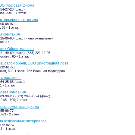
ОО, торговая фирма
354-27-23 (факс)
ая, 33/1 - 1 этаж
интерьерного текстиля
206-08-97
 38 - 1 этаж
ая компания
 325-06-60 (факс) - многоканальный
ая, 37
ких Обоев, магазин
221-49-60 (факс), (383) 221-12-95
оспект, 65 - 1 этаж
а, салон обоев, ООО Виноградная лоза
-932-61-53
кая, 50 - 1 этаж; ТВК Большая медведица
ть магазинов
264-25-85 (факс)
1 - 1 этаж
говая компания
289-90-20, (383) 289-90-24 (факс)
0 к5 - 100; 1 этаж
гово-ремонтная фирма
255-96-77
7/3 - 2 этаж
ин отделочных материалов
-772-02-57
7 - 1 этаж