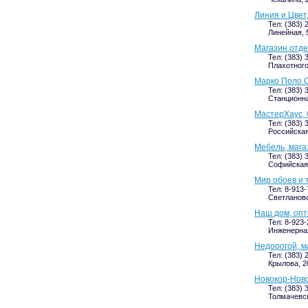
Линия и Цвет
Тел: (383) 
Линейная, 
Магазин отд
Тел: (383) 
Плахотного
Марко Поло С
Тел: (383) 
Станционная
МастерХаус, 
Тел: (383) 
Российская,
Мебель, мага
Тел: (383) 
Софийская, 
Мир обоев и 
Тел: 8-913-
Светлановс
Наш дом, опт
Тел: 8-923
Инженерная,
Недорогой, м
Тел: (383) 
Крылова, 2
Новокор-Ново
Тел: (383) 
Толмачевск