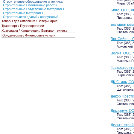
Строительное оборудование и техника
Мира, 58 к
Строительные / монтажные работы
Строительные / отделочные материалы
БиКо, ООО, о
Строительные материалы
Тел: (383) 
Строительство зданий / сооружений
Писарева, 1
Товары для животных / Ветеринария
Большой ремо
Транспорт / Грузоперевозки
Тел: (383) 
Хозтовары / Канцелярия / Бытовая техника
Светлановс
Юридические / Финансовые услуги
Вог-Сибирь, 
Тел: (383) 
Архонский 
Волна, ООО, 
Тел: (383) 
Максима Го
Градостроите
Тел: (383) 
Зыряновска
ДК-Стиль, ОО
Тел: (383) 
Щетинкина, 
Декор Прести
Тел: (383) 
Светлановс
Декоррум, ОО
Тел: (383) 
Светлановс
Дельта-строй
Тел: (383)
Галущака, 4