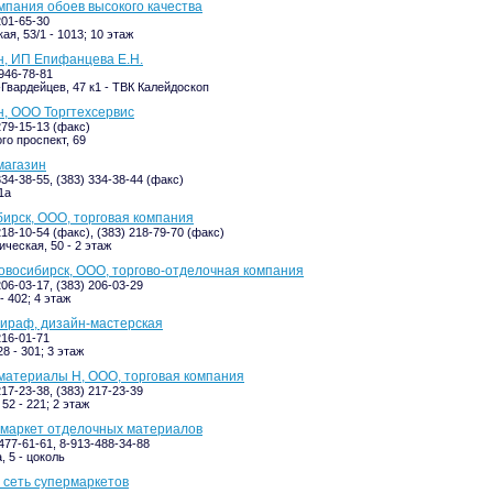
мпания обоев высокого качества
201-65-30
я, 53/1 - 1013; 10 этаж
н, ИП Епифанцева Е.Н.
-946-78-81
Гвардейцев, 47 к1 - ТВК Калейдоскоп
н, ООО Торгтехсервис
279-15-13 (факс)
го проспект, 69
магазин
334-38-55, (383) 334-38-44 (факс)
1а
ирск, ООО, торговая компания
218-10-54 (факс), (383) 218-79-70 (факс)
ческая, 50 - 2 этаж
восибирск, ООО, торгово-отделочная компания
206-03-17, (383) 206-03-29
- 402; 4 этаж
ираф, дизайн-мастерская
216-01-71
8 - 301; 3 этаж
материалы Н, ООО, торговая компания
217-23-38, (383) 217-23-39
52 - 221; 2 этаж
имаркет отделочных материалов
477-61-61, 8-913-488-34-88
 5 - цоколь
 сеть супермаркетов