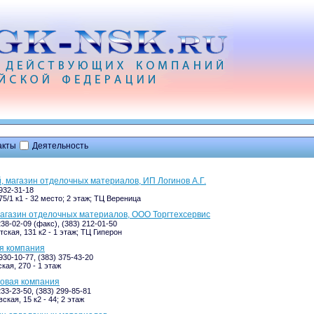
акты
Деятельность
, магазин отделочных материалов, ИП Логинов А.Г.
-932-31-18
75/1 к1 - 32 место; 2 этаж; ТЦ Вереница
магазин отделочных материалов, ООО Торгтехсервис
238-02-09 (факс), (383) 212-01-50
ская, 131 к2 - 1 этаж; ТЦ Гиперон
ая компания
930-10-77, (383) 375-43-20
кая, 270 - 1 этаж
говая компания
233-23-50, (383) 299-85-81
кая, 15 к2 - 44; 2 этаж