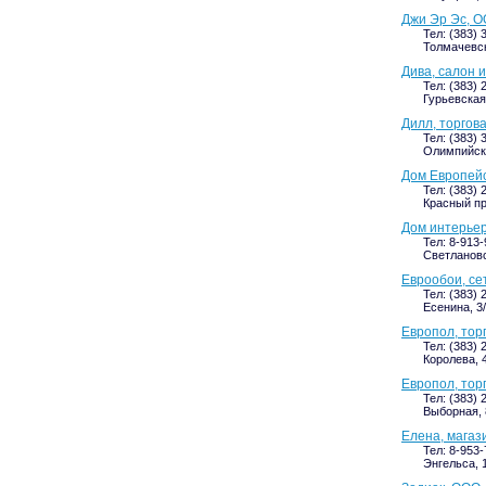
Джи Эр Эс, О
Тел: (383) 
Толмачевск
Дива, салон 
Тел: (383) 
Гурьевская,
Дилл, торгов
Тел: (383)
Олимпийск
Дом Европейс
Тел: (383) 
Красный пр
Дом интерьер
Тел: 8-913
Светлановс
Еврообои, се
Тел: (383) 
Есенина, 3/
Европол, тор
Тел: (383) 
Королева, 4
Европол, тор
Тел: (383) 
Выборная, 8
Елена, магаз
Тел: 8-953
Энгельса, 1