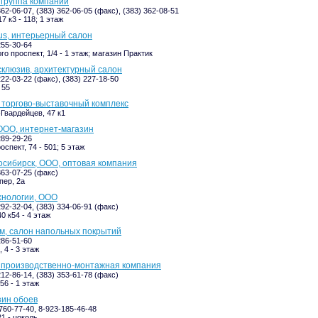
 группа компаний
362-06-07, (383) 362-06-05 (факс), (383) 362-08-51
7 к3 - 118; 1 этаж
s, интерьерный салон
255-30-64
о проспект, 1/4 - 1 этаж; магазин Практик
клюзив, архитектурный салон
222-03-22 (факс), (383) 227-18-50
 55
 торгово-выставочный комплекс
Гвардейцев, 47 к1
ООО, интернет-магазин
289-29-26
спект, 74 - 501; 5 этаж
сибирск, ООО, оптовая компания
363-07-25 (факс)
пер, 2а
хнологии, ООО
292-32-04, (383) 334-06-91 (факс)
0 к54 - 4 этаж
м, салон напольных покрытий
286-51-60
 4 - 3 этаж
 производственно-монтажная компания
212-86-14, (383) 353-61-78 (факс)
56 - 1 этаж
зин обоев
760-77-40, 8-923-185-46-48
21 - цоколь