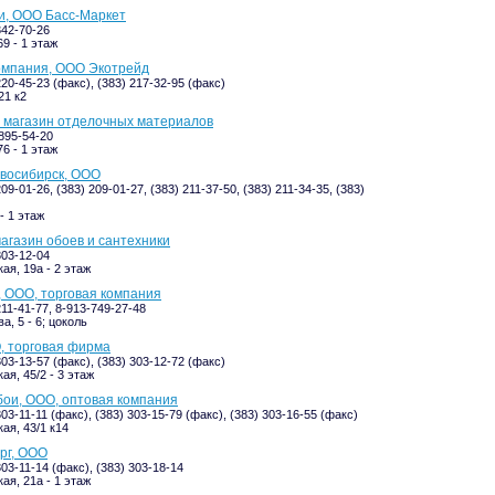
и, ООО Басс-Маркет
342-70-26
9 - 1 этаж
омпания, ООО Экотрейд
220-45-23 (факс), (383) 217-32-95 (факс)
21 к2
 магазин отделочных материалов
-895-54-20
6 - 1 этаж
восибирск, ООО
209-01-26, (383) 209-01-27, (383) 211-37-50, (383) 211-34-35, (383)
- 1 этаж
агазин обоев и сантехники
303-12-04
ая, 19а - 2 этаж
 ООО, торговая компания
211-41-77, 8-913-749-27-48
, 5 - 6; цоколь
, торговая фирма
303-13-57 (факс), (383) 303-12-72 (факс)
ая, 45/2 - 3 этаж
ои, ООО, оптовая компания
303-11-11 (факс), (383) 303-15-79 (факс), (383) 303-16-55 (факс)
ая, 43/1 к14
рг, ООО
303-11-14 (факс), (383) 303-18-14
ая, 21а - 1 этаж