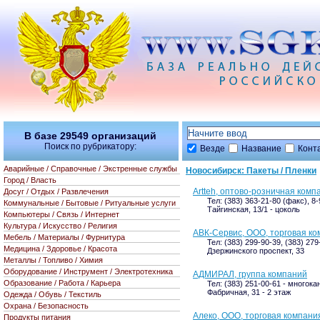
В базе
29549
организаций
Поиск по рубрикатору:
Везде
Название
Конт
Аварийные / Справочные / Экстренные службы
Новосибирск: Пакеты / Пленки
Город / Власть
Artteh, оптово-розничная комп
Досуг / Отдых / Развлечения
Тел: (383) 363-21-80 (факс), 8
Коммунальные / Бытовые / Ритуальные услуги
Тайгинская, 13/1 - цоколь
Компьютеры / Связь / Интернет
Культура / Искусство / Религия
АВК-Сервис, ООО, торговая к
Мебель / Материалы / Фурнитура
Тел: (383) 299-90-39, (383) 27
Медицина / Здоровье / Красота
Дзержинского проспект, 33
Металлы / Топливо / Химия
Оборудование / Инструмент / Электротехника
АДМИРАЛ, группа компаний
Образование / Работа / Карьера
Тел: (383) 251-00-61 - многок
Фабричная, 31 - 2 этаж
Одежда / Обувь / Текстиль
Охрана / Безопасность
Алеко, ООО, торговая компани
Продукты питания