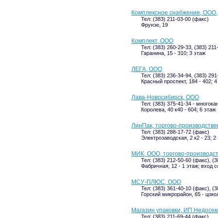
Комплексное снабжение, ООО,
Тел: (383) 211-03-00 (факс)
Фрунзе, 19
Комплект, ООО
Тел: (383) 260-29-33, (383) 211
Гаранина, 15 - 310; 3 этаж
ЛЕГА, ООО
Тел: (383) 236-34-94, (383) 291
Красный проспект, 184 - 402; 4
Лава-Новосибирск, ООО
Тел: (383) 375-41-34 - многока
Королева, 40 к40 - 604; 6 этаж
ЛинПак, торгово-производств
Тел: (383) 288-17-72 (факс)
Электрозаводская, 2 к2 - 23; 2
МИК, ООО, торгово-производс
Тел: (383) 212-50-60 (факс), (
Фабричная, 12 - 1 этаж; вход 
МСУ-ПЛЮС, ООО
Тел: (383) 361-40-10 (факс), (
Горский микрорайон, 65 - цоко
Магазин упаковки, ИП Недосек
Тел: (383) 211-69-44 (факс)