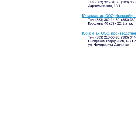
Тел: (383) 325-34-68, (383) 363
Даргомыжского, 10/1
Юнипластик, ООО, Новосибир
Тел: (383) 362-14-39, (383) 36
Королева, 40 к39 - 22; 2 этаж
Юрис-Пак, ООО, производстве
Тел: (383) 213-06-28, (383) 34
Сибиряков-Гвардейцев, 42 / Не
ул. Немировича-Данченко