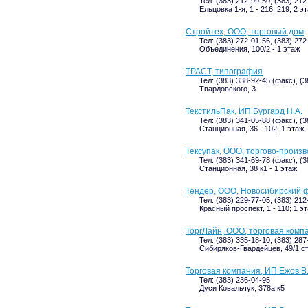
Тел: (383) 212-99-50, (383) 212
Ельцовка 1-я, 1 - 216, 219; 2 э
Стройтех, ООО, торговый дом
Тел: (383) 272-01-56, (383) 27
Объединения, 100/2 - 1 этаж
ТРАСТ, типография
Тел: (383) 338-92-45 (факс), (
Твардовского, 3
ТекстильПак, ИП Бургард Н.А.
Тел: (383) 341-05-88 (факс), (
Станционная, 36 - 102; 1 этаж
Тексупак, ООО, торгово-произ
Тел: (383) 341-69-78 (факс), (
Станционная, 38 к1 - 1 этаж
Тендер, ООО, Новосибирский 
Тел: (383) 229-77-05, (383) 212
Красный проспект, 1 - 110; 1 э
ТоргЛайн, ООО, торговая комп
Тел: (383) 335-18-10, (383) 287
Сибиряков-Гвардейцев, 49/1 с
Торговая компания, ИП Ежов В
Тел: (383) 236-04-95
Дуси Ковальчук, 378а к5