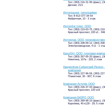
Тел: (383) 216-31-99 (факс), (
Дачная, 21/1
Интеграция, типография
Тел: 8-913-377-34-54
Фабричная, 10 - 3 этаж
Интербэг плюс, ООО
Тел: (383) 210-63-75, (383) 21
Красный проспект, 220 к1 - 346
Интерпак, ООО, производстве
Тел: (383) 208-09-12, (383) 208
Электрозаводская, 4 к1 - 1 эта
КанцОпт, ООО, торговая компа
Тел: (383) 267-05-20 (факс), (3
Никитина, 107а - 203; 2 этаж
КвадроКом-Сибирский Регион,
компания
Тел: (383) 227-96-59, (383) 227
Планетная, 30 - 807; 8 этаж
Компания Аструм, ООО
Тел: (383) 226-37-43 (факс), (
Красный проспект, 220 к19
Компания БЮРО, ООО
Тел: (383) 289-98-10 (факс), (
Королева, 40 к128 - 29; 5 этаж