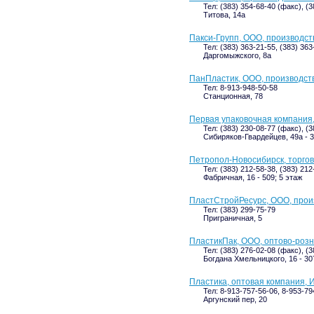
Тел: (383) 354-68-40 (факс), (
Титова, 14а
Пакси-Групп, ООО, производс
Тел: (383) 363-21-55, (383) 363
Даргомыжского, 8а
ПанПластик, ООО, производст
Тел: 8-913-948-50-58
Станционная, 78
Первая упаковочная компания
Тел: (383) 230-08-77 (факс), (
Сибиряков-Гвардейцев, 49а - 3
Петропол-Новосибирск, торго
Тел: (383) 212-58-38, (383) 21
Фабричная, 16 - 509; 5 этаж
ПластСтройРесурс, ООО, прои
Тел: (383) 299-75-79
Приграничная, 5
ПластикПак, ООО, оптово-роз
Тел: (383) 276-02-08 (факс), (
Богдана Хмельницкого, 16 - 30
Пластика, оптовая компания, 
Тел: 8-913-757-56-06, 8-953-79
Аргунский пер, 20