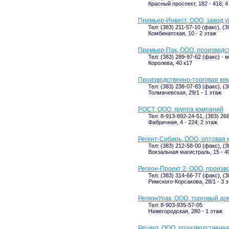
Красный проспект, 182 - 416; 
Премьер-Инвест, ООО, завод у
Тел: (383) 211-57-10 (факс), (
Комбинатская, 10 - 2 этаж
Премьер-Пак, ООО, производс
Тел: (383) 289-97-62 (факс) -
Королева, 40 к17
Производственно-торговая ко
Тел: (383) 238-07-83 (факс), (
Толмачевская, 29/1 - 1 этаж
РОСТ, ООО, группа компаний
Тел: 8-913-892-24-51, (383) 26
Фабричная, 4 - 224; 2 этаж
Регент-Сибирь, ООО, оптовая
Тел: (383) 212-58-00 (факс), (
Вокзальная магистраль, 15 - 40
Регион-Проект 2, ООО, произв
Тел: (383) 314-66-77 (факс), (
Римского-Корсакова, 28/1 - 3 
РегионУпак, ООО, торговый до
Тел: 8-903-935-57-05
Нижегородская, 280 - 1 этаж
Рецикл, ООО, производственн