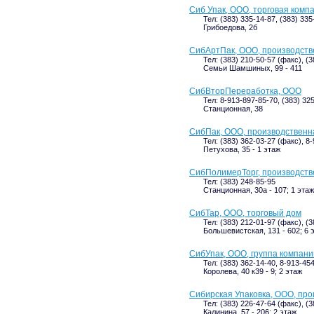
Сиб Упак, ООО, торговая комп
Тел: (383) 335-14-87, (383) 33
Грибоедова, 2б
СибАртПак, ООО, производств
Тел: (383) 210-50-57 (факс), (
Семьи Шамшиных, 99 - 411
СибВторПереработка, ООО
Тел: 8-913-897-85-70, (383) 32
Станционная, 38
СибПак, ООО, производственн
Тел: (383) 362-03-27 (факс), 8
Петухова, 35 - 1 этаж
СибПолимерТорг, производств
Тел: (383) 248-85-95
Станционная, 30а - 107; 1 этаж
СибТар, ООО, торговый дом
Тел: (383) 212-01-97 (факс), (
Большевистская, 131 - 602; 6 
СибУпак, ООО, группа компани
Тел: (383) 362-14-40, 8-913-45
Королева, 40 к39 - 9; 2 этаж
Сибирская Упаковка, ООО, про
Тел: (383) 226-47-64 (факс), (
Калинина, 57 - 206; 2 этаж