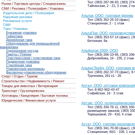
Тел: (383) 287-06-83, (383) 27
Рынки / Торговые центры / Спецмагазины
Тайгинская, 2 - 21; 3 этаж; 2 п
СМИ / Реклама / Полиграфия / Упаковка
Издательское дело / Полиграфия
Альпак, ООО, торговая фирма
Наружная реклама
Тел: (383) 352-25-10 (факс)
Рекламные услуги
Станционная, 2 - 1 этаж
СМИ
Тара / Упаковка
Бумажная упаковка
АльтаПак, ООО, производстве
Гофротара
Тел: (383) 353-57-14 (факс), (3
Деревянная тара
Бетонная, 8а
Оборудование для промышленной
маркировки
Альфапак 2000, ООО
Одноразовая посуда
Пакеты / Пленки
Тел: (383) 206-10-65, (383) 206
Пластмассовая / пластиковая тара
Добролюбова, 16 - 235; 2 этаж
Подарочная упаковка
Стеклянная тара
АльянсТрейд, ООО, торговая 
Упаковочные материалы
Тел: (383) 262-37-73 (факс), 8
Фасовочно-упаковочное оборудование
Тургенева, 261 к1 - 26
Спорт / Отдых / Туризм
Строительство / Недвижимость / Ремонт
Антал, ООО, оптовая компани
Товары для животных / Ветеринария
Тел: 8-952-902-43-47
Транспорт / Грузоперевозки
Софийская, 16 - 3 этаж
Хозтовары / Канцелярия / Бытовая техника
Юридические / Финансовые услуги
Артэкс, ООО, полиграфическа
Тел: (383) 330-76-11, (383) 330
размещение заказов, (383) 330
Терешковой, 29 - 416; 4 этаж
Астат, ООО, торгово-производ
Тел: (383) 341-70-00 (факс), (
Станционная, 60/1 - 106; 1 эта