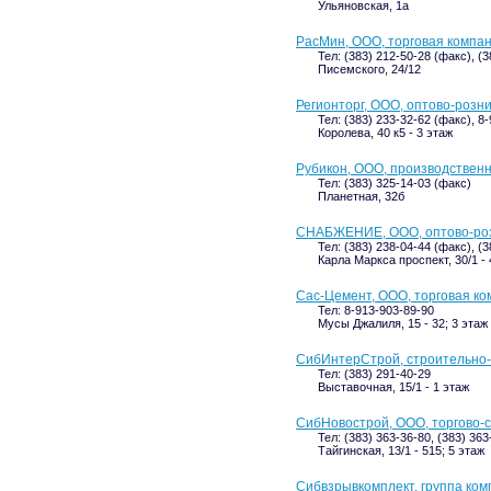
Ульяновская, 1а
РасМин, ООО, торговая компа
Тел: (383) 212-50-28 (факс), (
Писемского, 24/12
Регионторг, ООО, оптово-розн
Тел: (383) 233-32-62 (факс), 8
Королева, 40 к5 - 3 этаж
Рубикон, ООО, производствен
Тел: (383) 325-14-03 (факс)
Планетная, 32б
СНАБЖЕНИЕ, ООО, оптово-ро
Тел: (383) 238-04-44 (факс), (
Карла Маркса проспект, 30/1 - 
Сас-Цемент, ООО, торговая к
Тел: 8-913-903-89-90
Мусы Джалиля, 15 - 32; 3 этаж
СибИнтерСтрой, строительно
Тел: (383) 291-40-29
Выставочная, 15/1 - 1 этаж
СибНовострой, ООО, торгово-
Тел: (383) 363-36-80, (383) 363
Тайгинская, 13/1 - 515; 5 этаж
Сибвзрывкомплект, группа ко