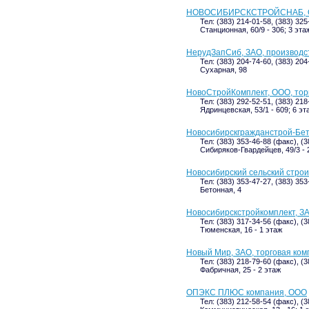
НОВОСИБИРСКСТРОЙСНАБ, О
Тел: (383) 214-01-58, (383) 32
Станционная, 60/9 - 306; 3 эта
НерудЗапСиб, ЗАО, производс
Тел: (383) 204-74-60, (383) 204
Сухарная, 98
НовоСтройКомплект, ООО, тор
Тел: (383) 292-52-51, (383) 218
Ядринцевская, 53/1 - 609; 6 эт
Новосибирскгражданстрой-Бет
Тел: (383) 353-46-88 (факс), (
Сибиряков-Гвардейцев, 49/3 - 
Новосибирский сельский стро
Тел: (383) 353-47-27, (383) 353
Бетонная, 4
Новосибирскстройкомплект, ЗА
Тел: (383) 317-34-56 (факс), (
Тюменская, 16 - 1 этаж
Новый Мир, ЗАО, торговая ко
Тел: (383) 218-79-60 (факс), (
Фабричная, 25 - 2 этаж
ОПЭКС ПЛЮС компания, ООО
Тел: (383) 212-58-54 (факс), (3