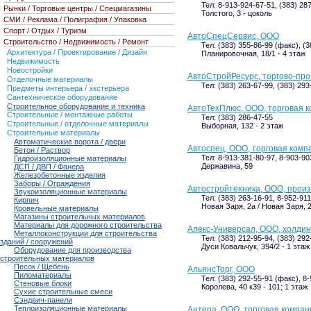
Тел: 8-913-924-67-51, (383) 28
Рынки / Торговые центры / Спецмагазины
Толстого, 3 - цоколь
СМИ / Реклама / Полиграфия / Упаковка
Спорт / Отдых / Туризм
АвтоСпецСервис, ООО
Строительство / Недвижимость / Ремонт
Тел: (383) 355-86-99 (факс), (
Архитектура / Проектирование / Дизайн
Планировочная, 18/1 - 4 этаж
Недвижимость
Новостройки
АвтоСтройРесурс, торгово-пр
Отделочные материалы
Тел: (383) 263-67-99, (383) 293
Предметы интерьера / экстерьера
Сантехническое оборудование
Строительное оборудование и техника
АвтоТехПлюс, ООО, торговая 
Строительные / монтажные работы
Тел: (383) 286-47-55
Строительные / отделочные материалы
Выборная, 132 - 2 этаж
Строительные материалы
Автоматические ворота / двери
Автоспец, ООО, торговая комп
Бетон / Раствор
Тел: 8-913-381-80-97, 8-903-90
Гидроизоляционные материалы
Державина, 59
ДСП / ДВП / Фанера
Железобетонные изделия
Заборы / Ограждения
Автостройтехника, ООО, прои
Звукоизоляционные материалы
Тел: (383) 263-16-91, 8-952-91
Кирпич
Новая Заря, 2а / Новая Заря, 2
Кровельные материалы
Магазины строительных материалов
Материалы для дорожного строительства
Алекс-Универсал, ООО, холдин
Металлоконструкции для строительства
Тел: (383) 212-95-94, (383) 292
зданий / сооружений
Дуси Ковальчук, 394/2 - 1 этаж
Оборудование для производства
строительных материалов
Песок / Щебень
АльянсТорг, ООО
Пиломатериалы
Тел: (383) 292-55-91 (факс), 8
Стеновые блоки
Королева, 40 к39 - 101; 1 этаж
Сухие строительные смеси
Сэндвич-панели
Теплоизоляционные материалы
Антера, ООО, торговая компан