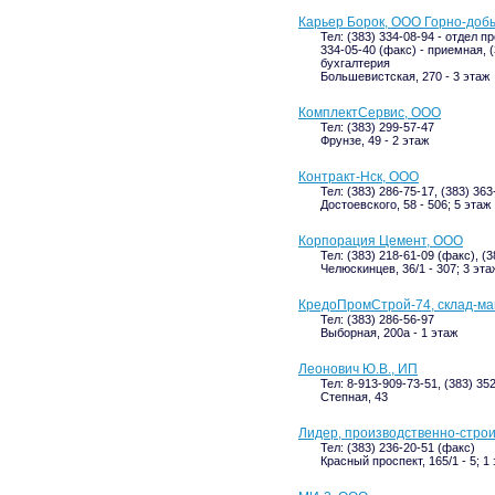
Карьер Борок, ООО Горно-до
Тел: (383) 334-08-94 - отдел п
334-05-40 (факс) - приемная, (
бухгалтерия
Большевистская, 270 - 3 этаж
КомплектСервис, ООО
Тел: (383) 299-57-47
Фрунзе, 49 - 2 этаж
Контракт-Нск, ООО
Тел: (383) 286-75-17, (383) 363
Достоевского, 58 - 506; 5 этаж
Корпорация Цемент, ООО
Тел: (383) 218-61-09 (факс), (
Челюскинцев, 36/1 - 307; 3 эта
КредоПромСтрой-74, склад-ма
Тел: (383) 286-56-97
Выборная, 200а - 1 этаж
Леонович Ю.В., ИП
Тел: 8-913-909-73-51, (383) 35
Степная, 43
Лидер, производственно-стро
Тел: (383) 236-20-51 (факс)
Красный проспект, 165/1 - 5; 1