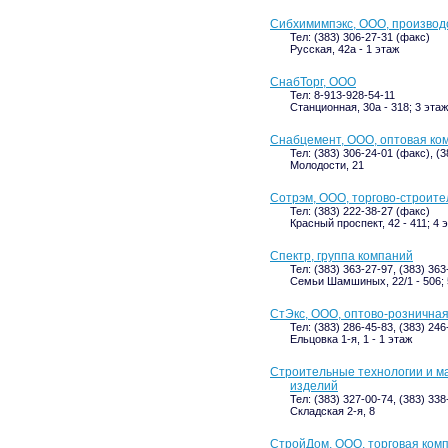
Сибхимимпэкс, ООО, производ
Тел: (383) 306-27-31 (факс)
Русская, 42а - 1 этаж
СнабТорг, ООО
Тел: 8-913-928-54-11
Станционная, 30а - 318; 3 этаж
Снабцемент, ООО, оптовая ко
Тел: (383) 306-24-01 (факс), (
Молодости, 21
Сотрэм, ООО, торгово-строит
Тел: (383) 222-38-27 (факс)
Красный проспект, 42 - 411; 4 
Спектр, группа компаний
Тел: (383) 363-27-97, (383) 36
Семьи Шамшиных, 22/1 - 506; 
СтЭкс, ООО, оптово-рознична
Тел: (383) 286-45-83, (383) 246
Ельцовка 1-я, 1 - 1 этаж
Строительные технологии и м
изделий
Тел: (383) 327-00-74, (383) 33
Складская 2-я, 8
СтройДом, ООО, торговая ком