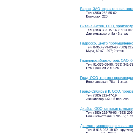
Вираж, ЗАО, строительная ко
Тел: (383) 262-55-62
Воинская, 220
Витана-Бетон, ООО, производ
Тел: (383) 363-15-14, 8-913-01
Даргомыжского, 8а - 3 этаж
Гидроссо, центр промышленно
Тел: 8-953-779-03-40, (383) 21
Мира, 62 к7 - 207; 2 этаж
Главновосибирскстрой, ОАО, 
Тел: 91-375-08-90, (383) 341-7
Станционная 2-я, 52а
Град, ООО, торгово-производс
Волочаевская, 78а - 1 этаж
Гранд-Сибирь и К, ООО, произ
Тел: (383) 212-47-19
Экскаваторный 2-й пер, 29а
Диабаз, ООО, оптовая компан
Тел: (383) 292-79-93, (383) 203
Большевистская, 270а - 2; 1 э
Диамант, многопрофильная ко
Тел: 8-913-922-19-69 - кругло