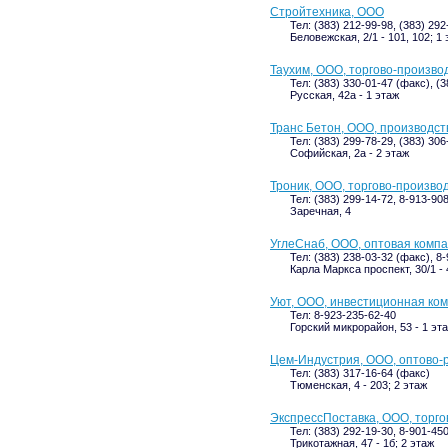
Стройтехника, ООО
Тел: (383) 212-99-98, (383) 292
Беловежская, 2/1 - 101, 102; 1
Таухим, ООО, торгово-произво
Тел: (383) 330-01-47 (факс), (
Русская, 42а - 1 этаж
Транс Бетон, ООО, производст
Тел: (383) 299-78-29, (383) 30
Софийская, 2а - 2 этаж
Троник, ООО, торгово-произво
Тел: (383) 299-14-72, 8-913-90
Заречная, 4
УглеСнаб, ООО, оптовая комп
Тел: (383) 238-03-32 (факс), 8
Карла Маркса проспект, 30/1 - 
Уют, ООО, инвестиционная ко
Тел: 8-923-235-62-40
Горский микрорайон, 53 - 1 эт
Цем-Индустрия, ООО, оптово-
Тел: (383) 317-16-64 (факс)
Тюменская, 4 - 203; 2 этаж
ЭкспрессПоставка, ООО, торго
Тел: (383) 292-19-30, 8-901-45
Трикотажная, 47 - 1б; 2 этаж