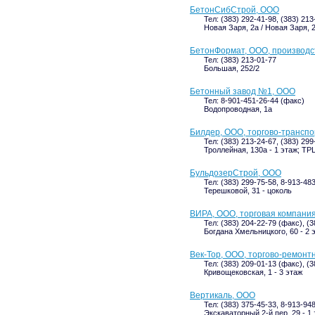
БетонСибСтрой, ООО
Тел: (383) 292-41-98, (383) 213
Новая Заря, 2а / Новая Заря, 2
БетонФормат, ООО, производс
Тел: (383) 213-01-77
Большая, 252/2
Бетонный завод №1, ООО
Тел: 8-901-451-26-44 (факс)
Водопроводная, 1а
Билдер, ООО, торгово-трансп
Тел: (383) 213-24-67, (383) 299
Троллейная, 130а - 1 этаж; ТР
БульдозерСтрой, ООО
Тел: (383) 299-75-58, 8-913-48
Терешковой, 31 - цоколь
ВИРА, ООО, торговая компани
Тел: (383) 204-22-79 (факс), (
Богдана Хмельницкого, 60 - 2 
Век-Тор, ООО, торгово-ремонт
Тел: (383) 209-01-13 (факс), (
Кривощековская, 1 - 3 этаж
Вертикаль, ООО
Тел: (383) 375-45-33, 8-913-94
Экскаваторный 2-й пер, 29 - 1