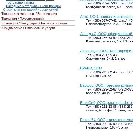
Тротуарная плитка
Тел: (383) 209-07-36 (факс), 8
Фасадные материалы / конструкции
Коммунистическая, 50 - 5 эта
Строительство зданий / сооружений
Товары для животных / Ветеринария
Арко, ООО, производственная
Транспорт / Грузоперевозки
Тел: (383) 317-07-42 (факс), (
Хозтовары / Канцелярия / Бытовая техника
Оловозаводская, 25/2 - 3 этаж
Юридические / Финансовые услуги
Арнада С, ООО, официальный 
Тел: (383) 286-73-92, (383) 21
Коммунистическая, 1 - 8; 3 эт
Атлантида, ООО, многопрофи
Тел: (383) 291-95-43
Смоленская, 6 - 2; 2 этаж
БРАВО, ООО
Тел: (383) 219-02-45 (факс), 8
Станционная, 38
Басфор, ООО, торговая компа
Тел: (383) 299-52-67, 8-913-37
Королева, 40 к5 - 3 этаж
БетоСиб, ООО, растворо-бето
Тел: (383) 231-13-06, (383) 23
Ленина, 48 - офис: 1 этаж; вхо
Бетон 54, ООО, торговая комп
Тел: (383) 299-46-99, 8-913-92
Первомайская, 198 - 3 этаж