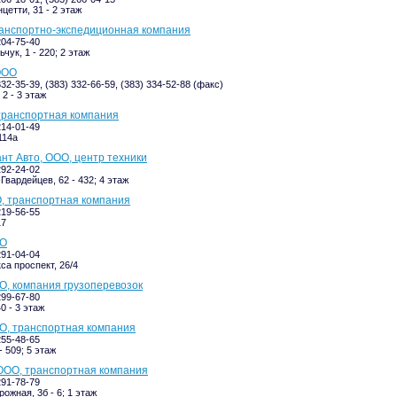
цетти, 31 - 2 этаж
ранспортно-экспедиционная компания
204-75-40
чук, 1 - 220; 2 этаж
ООО
332-35-39, (383) 332-66-59, (383) 334-52-88 (факс)
2 - 3 этаж
транспортная компания
214-01-49
114а
нт Авто, ООО, центр техники
292-24-02
Гвардейцев, 62 - 432; 4 этаж
, транспортная компания
219-56-55
17
ОО
291-04-04
са проспект, 26/4
О, компания грузоперевозок
299-67-80
0 - 3 этаж
О, транспортная компания
255-48-65
- 509; 5 этаж
ООО, транспортная компания
291-78-79
ожная, 3б - 6; 1 этаж