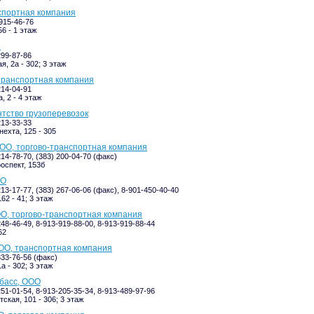
спортная компания
-915-46-76
6 - 1 этаж
и
299-87-86
, 2а - 302; 3 этаж
транспортная компания
214-04-91
, 2 - 4 этаж
нтство грузоперевозок
213-33-33
нехта, 125 - 305
ООО, торгово-транспортная компания
214-78-70, (383) 200-04-70 (факс)
оспект, 153б
ОО
213-17-77, (383) 267-06-06 (факс), 8-901-450-40-40
62 - 41; 3 этаж
О, торгово-транспортная компания
248-46-49, 8-913-919-88-00, 8-913-919-88-44
62
ОО, транспортная компания
333-76-56 (факс)
а - 302; 3 этаж
басс, ООО
251-01-54, 8-913-205-35-34, 8-913-489-97-96
ская, 101 - 306; 3 этаж