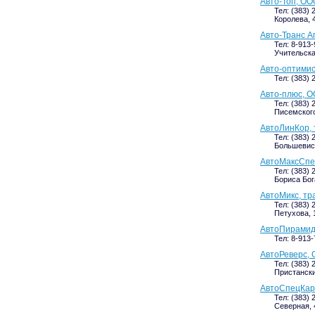
Авто-Топ, ОО
Тел: (383) 
Королева, 4
Авто-Транс А
Тел: 8-913
Учительская
Авто-оптимис
Тел: (383) 
Авто-плюс, О
Тел: (383) 
Писемского,
АвтоЛинКор,
Тел: (383) 
Большевист
АвтоМаксСпе
Тел: (383) 
Бориса Бог
АвтоМикс, тр
Тел: (383) 
Петухова, 1
АвтоПирамида
Тел: 8-913
АвтоРеверс, 
Тел: (383) 
Пристанский
АвтоСпецКар,
Тел: (383) 
Северная, 