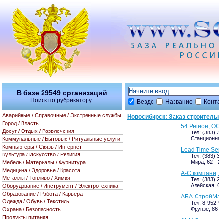
В базе
29549
организаций
Поиск по рубрикатору:
Везде
Название
Конт
Аварийные / Справочные / Экстренные службы
Новосибирск: Заказ строительн
Город / Власть
54 Регион, О
Досуг / Отдых / Развлечения
Тел: (383) 
Станционна
Коммунальные / Бытовые / Ритуальные услуги
Компьютеры / Связь / Интернет
Lead Time Se
Культура / Искусство / Религия
Тел: (383) 
Мира, 62 - 
Мебель / Материалы / Фурнитура
Медицина / Здоровье / Красота
А-С компани,
Металлы / Топливо / Химия
Тел: (383) 
Алейская, 6
Оборудование / Инструмент / Электротехника
Образование / Работа / Карьера
АБА-СтройМа
Одежда / Обувь / Текстиль
Тел: 8-952
Фрунзе, 86 
Охрана / Безопасность
Продукты питания