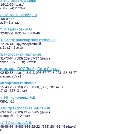
О, торговая компания
214-12-30 (факс)
0 к5 - 24; 2 этаж
гентство Новосибирск
-908-09-13
, 8 - 1 этаж
т, ИП Денисенко О.Г.
292-02-51, 8-913-753-80-46
ОО, автотранспортная компания
222-24-44 - круглосуточный
 1а к7 - 2 этаж
 транспортная компания
291-73-64, (383) 269-57-37 (факс)
ская, 177 - 328; 3 этаж
цтехника, ООО Трейд Сити Сервис
202-50-55 (факс), 8-913-006-67-77, 8-923-118-88-77
аткова, 255 к1
анспортная компания
255-49-25, (383) 263-30-60, (383) 287-47-80
7 к3 - 317; 3 этаж
, ИП Кононенко А.В.
-758-14-15
ООО, транспортная компания
263-10-25, (383) 212-85-05 (факс)
 пер, 5г - 4; 2 этаж
 ИП Аталыков А.В.
299-86-98, 8-903-936-22-22, (383) 204-61-46 (факс)
4