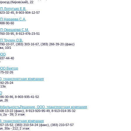
роезд (Кировский), 22
П Лопутько Е.В.
923-32-45, 8-903-904-12-57
П Нараева С.А.
-488-90-60
ИП Орешкова С.М.
760-33-95, 8-913-476-23-51
П Трухин О.В.
790-10-07, (383) 303-16-67, (383) 266-39-20 (факс)
а, 10/1
ООО
-937-44-40
0
ООО Вектор
375-02-26
О, транспортная компания
292-25-24
 13а
ОО
286-30-86, 8-903-935-41-52
я, 26
обильностьРешение, ООО, транспортная компания
308-13-22 (факс), 8-913-920-95-49, 8-913-014-35-32
 2а - 39; 3 этаж
й, транспортная компания
357-15-52, (383) 210-54-24 (факс), (383) 210-57-57
, 30а - 212; 2 этаж