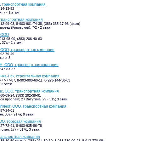
, транспортная компания
214-13-52
, 7 - 1 этаж
 транспортная компания
212-99-03, 8-903-901-74-38, (383) 335-17-96 (факс)
роезд (Кировский), 7/2 - 2 этаж
, ООО
913-98-00, (383) 206-40-63
 37а - 2 этаж
 ООО, транспортная компания
292-79-49
ого, 3
Н, ООО, транспортная компания
-847-83-37
ика-Нск, строительная компания
777-77-87, 8-903-900-60-11, 8-923-144-30-03
- 2 этаж
с, ООО, транспортная компания
360-09-24, (383) 292-39-91
а проспект, 2 / Ватутина, 29 - 315; 3 этаж
плект, ООО, транспортная компания
287-24-01
я, 30а - 917а; 9 этаж
ОО, торговая компания
227-72-91, 8-903-935-86-78
ская, 177 - 317б; 3 этаж
ранспортная компания
338-80-50 (факс), (383) 214-59-30, 8-913-780-00-21, 8-913-770-08-