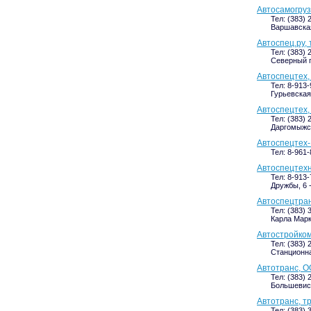
Автосамогруз
Тел: (383) 
Варшавская
Автоспец.ру,
Тел: (383) 
Северный п
Автоспецтех
Тел: 8-913-
Гурьевская,
Автоспецтех,
Тел: (383) 
Даргомыжск
Автоспецтех-
Тел: 8-961
Автоспецтехн
Тел: 8-913-
Дружбы, 6 
Автоспецтран
Тел: (383) 
Карла Маркс
Автостройком
Тел: (383) 
Станционна
Автотранс, О
Тел: (383) 
Большевист
Автотранс, т
Тел: (383) 