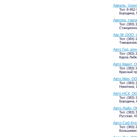
Авиаль, тран
Тел: 8-952
Бородина, 5
Аврора, такс
Тел: (383) 
Станционная
Авс-М, ООО, 
Тел: (383) 
Тимирязева
Авто Гид, аге
Тел: (383) 
Карла Либк
Авто Квант, 
Тел: (383) 
Красный пр
Авто Мир, О
Тел: (383) 
Никитина, 1
Авто НСК, ОО
Тел: (383) 
Бородина, 
Авто-Лайн, О
Тел: (383) 
Русская, 41
Авто-Сиб-Куз
Тел: (383) 
Большевист