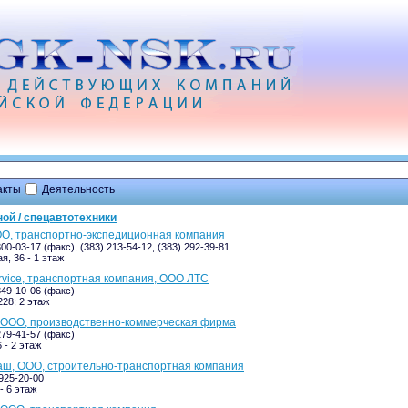
акты
Деятельность
ой / спецавтотехники
ОО, транспортно-экспедиционная компания
300-03-17 (факс), (383) 213-54-12, (383) 292-39-81
я, 36 - 1 этаж
rvice, транспортная компания, ООО ЛТС
349-10-06 (факс)
228; 2 этаж
 ООО, производственно-коммерческая фирма
279-41-57 (факс)
 - 2 этаж
ш, ООО, строительно-транспортная компания
-925-20-00
- 6 этаж