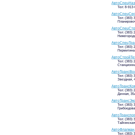
АвтоСпецНаз
Тел: 8-913
АвтоСпецСер
Тел: (383) 
Планировоч
АвтоСпецСтр
Тел: (383) 
Нижегородск
АвтоСпецТра
Тел: (383) 
Пермитина,
АвтоСтройТе
Тел: (383) 
Станционная
АвтоТрансВо
Тел: (383) 
Звездная, 4
АвтоТрансКом
Тел: (383) 
Дачная, 35а
АвтоТрансЭкс
Тел: (383) 
Грибоедова,
АвтоТранспор
Тел: (383) 
Тайгинская,
АвтоФлагман
Тел: (383) 