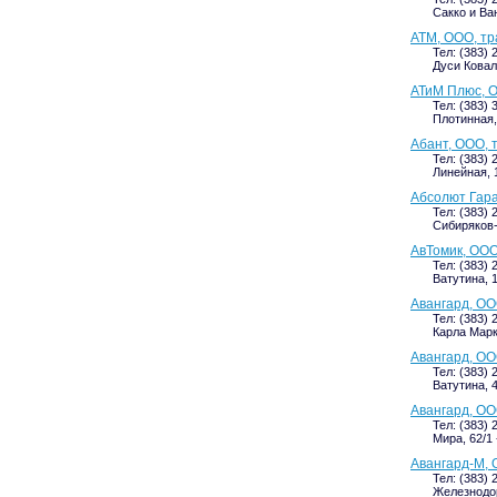
Сакко и Ван
АТМ, ООО, т
Тел: (383) 
Дуси Коваль
АТиМ Плюс, 
Тел: (383) 
Плотинная, 
Абант, ООО, 
Тел: (383) 
Линейная, 
Абсолют Гара
Тел: (383) 
Сибиряков-
АвТомик, ООО
Тел: (383) 
Ватутина, 
Авангард, О
Тел: (383) 
Карла Марк
Авангард, ОО
Тел: (383) 
Ватутина, 4
Авангард, ОО
Тел: (383) 
Мира, 62/1 
Авангард-М, 
Тел: (383) 
Железнодор