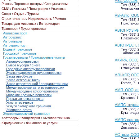
АБЦ Форсаж,
Рынки / Торговые центры / Спецмагазины
Тел: (383) 
Чулымская 1
СМИ / Реклама / Полиграфия / Упаковка
Спорт / Отдых / Туризм
АВ-Авто, ООО
Строительство / Недвижимость / Ремонт
Тел: (383) 
Пристанский
Товары для животных / Ветеринария
Транспорт / Грузоперевозки
АВТОГРУЗ Ре
Авиатранспорт
Тел: (383) 
Автосервис
Плахотного,
Автотовары
АВТОТРЕСТ,
Автотранспорт
Водный транспорт
Тел: (383) 
Тайгинская
Городской транспорт
Грузоперевозки / Транспортные услуги
АКИРА, ООО,
Авиагрузоперевозки
Тел: (383) 
Вывоз мусора / снега
Станционна
Городские автогрузоперевозки
Железнодорожные грузоперевозки
АЛЬКОР, ООО,
Заказ автобусов
Тел: (383) 
Заказ легковых такси
Гоголя, 7 -
Заказ строительной / спецавтотехники
Междугородные автогрузоперевозки
АМП, ООО, аг
Международные грузоперевозки
Тел: (383) 
Морские / речные перевозки
Крылова, 1 
Прокат автотранспорта
Услуги грузчиков
АМПС, групп
Услуги складского хранения
Тел: (383) 
Экспресс-почта
Кутателадз
Железнодорожный транспорт
Хозтовары / Канцелярия / Бытовая техника
АМПС-восток
Юридические / Финансовые услуги
Тел: (383) 
Демакова, 2
АСтром, ООО
Тел: (383) 