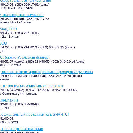
 ООО, транспортная компания
299-18-09, (383) 306-17-91 (факс)
-я, 112/1 - 23; 2 этаж
, транспортная компания
325-33-11 (факс), (383) 292-77-37
 пер, 5б к1 - 1 этаж
гион, ООО
299-45-36, (383) 292-10-05
 2а - 1 этаж
 ООО
214-22-55, (383) 214-62-35, (383) 363-05-35 (факс)
, 11
 Сибирско-Уральский филиал
340-52-57 (факс), (383) 299-50-53, (383) 340-52-14 (факс)
я, 81 - 2 этаж
 агентство квартирно-офисных переездов и грузчиков
214-99-19 - единая справочная, (383) 213-05-78 (факс)
 цоколь
ентство мультимодальных перевозок
220-14-64 (факс), 8-952-912-22-66, 8-952-913-33-66
/ Советская, 44 - цоколь
а компаний
332-81-18, (383) 330-88-66
е, 14б
, официальный представитель SHANTUI
251-00-89
3/5 - 2 этаж
, транспортная компания
206-18-01, (383) 266-04-15